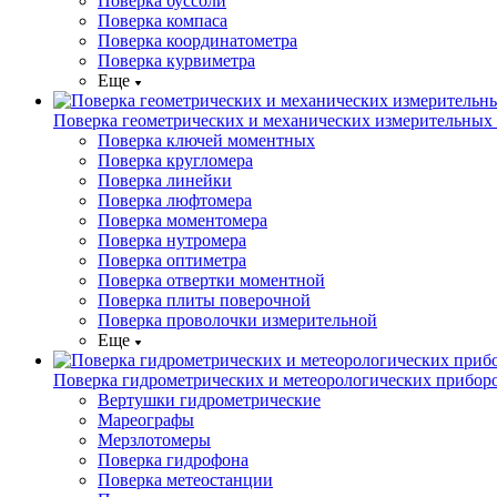
Поверка буссоли
Поверка компаса
Поверка координатометра
Поверка курвиметра
Еще
Поверка геометрических и механических измерительных
Поверка ключей моментных
Поверка кругломера
Поверка линейки
Поверка люфтомера
Поверка моментомера
Поверка нутромера
Поверка оптиметра
Поверка отвертки моментной
Поверка плиты поверочной
Поверка проволочки измерительной
Еще
Поверка гидрометрических и метеорологических прибор
Вертушки гидрометрические
Мареографы
Мерзлотомеры
Поверка гидрофона
Поверка метеостанции