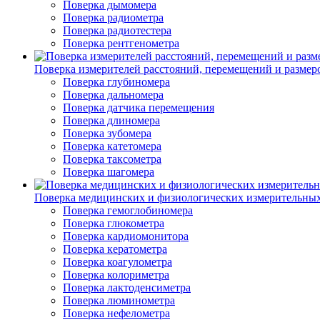
Поверка дымомера
Поверка радиометра
Поверка радиотестера
Поверка рентгенометра
Поверка измерителей расстояний, перемещений и размер
Поверка глубиномера
Поверка дальномера
Поверка датчика перемещения
Поверка длиномера
Поверка зубомера
Поверка катетомера
Поверка таксометра
Поверка шагомера
Поверка медицинских и физиологических измерительны
Поверка гемоглобиномера
Поверка глюкометра
Поверка кардиомонитора
Поверка кератометра
Поверка коагулометра
Поверка колориметра
Поверка лактоденсиметра
Поверка люминометра
Поверка нефелометра