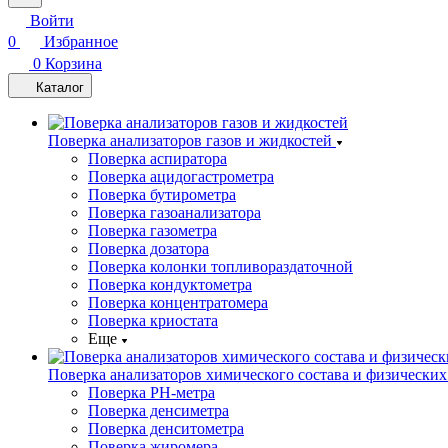
Войти
0
Избранное
0
Корзина
Каталог
Поверка анализаторов газов и жидкостей
Поверка аспиратора
Поверка ацидогастрометра
Поверка бутирометра
Поверка газоанализатора
Поверка газометра
Поверка дозатора
Поверка колонки топливораздаточной
Поверка кондуктометра
Поверка концентратомера
Поверка криостата
Еще
Поверка анализаторов химического состава и физических
Поверка PH-метра
Поверка денсиметра
Поверка денситометра
Поверка жиромера