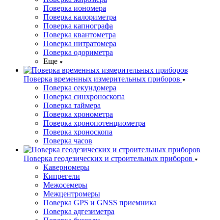
Поверка иономера
Поверка калориметра
Поверка капнографа
Поверка квантометра
Поверка нитратомера
Поверка одориметра
Еще
Поверка временных измерительных приборов
Поверка секундомера
Поверка синхроноскопа
Поверка таймера
Поверка хронометра
Поверка хронопотенциометра
Поверка хроноскопа
Поверка часов
Поверка геодезических и строительных приборов
Каверномеры
Кипрегели
Межосемеры
Межцентромеры
Поверка GPS и GNSS приемника
Поверка адгезиметра