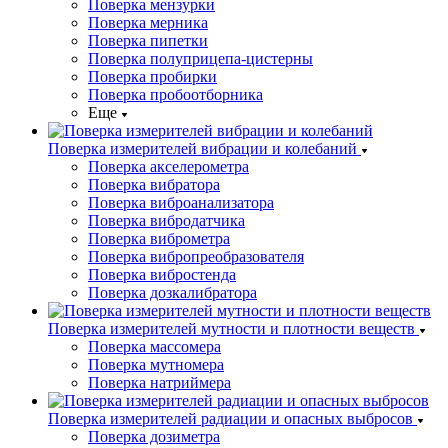
Поверка мензурки
Поверка мерника
Поверка пипетки
Поверка полуприцепа-цистерны
Поверка пробирки
Поверка пробоотборника
Еще
Поверка измерителей вибрации и колебаний
Поверка акселерометра
Поверка вибратора
Поверка виброанализатора
Поверка вибродатчика
Поверка виброметра
Поверка вибропреобразователя
Поверка вибростенда
Поверка дозкалибратора
Поверка измерителей мутности и плотности веществ
Поверка массомера
Поверка мутномера
Поверка натриймера
Поверка измерителей радиации и опасных выбросов
Поверка дозиметра