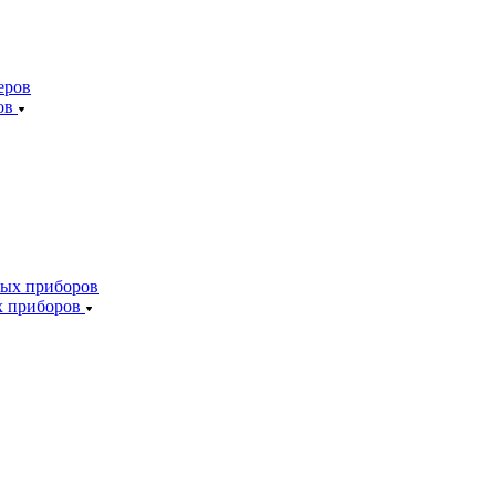
ов
х приборов