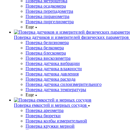
Поверка метроштока
Поверка осадкомера
Поверка перепадометра
Поверка пиранометра
Поверка пиргелиометра
Еще
Поверка датчиков и измерителей физических параметров
Поверка белизномера
Поверка белкомера
Поверка блескомера
Поверка вискозиметра
Поверка датчика вибрации
Поверка датчика влажности
Поверка датчика давления
Поверка датчика расхода
Поверка датчика силоизмерительного
Поверка датчика температуры
Еще
Поверка емкостей и мерных сосудов
Поверка ареометра
Поверка бюретки
Поверка колбы измерительной
Поверка кружки мерной