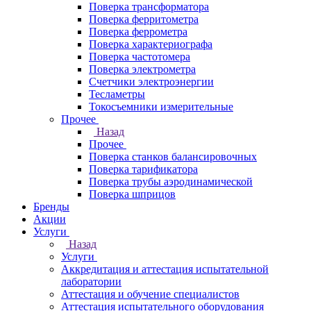
Поверка трансформатора
Поверка ферритометра
Поверка феррометра
Поверка характериографа
Поверка частотомера
Поверка электрометра
Счетчики электроэнергии
Тесламетры
Токосъемники измерительные
Прочее
Назад
Прочее
Поверка станков балансировочных
Поверка тарификатора
Поверка трубы аэродинамической
Поверка шприцов
Бренды
Акции
Услуги
Назад
Услуги
Аккредитация и аттестация испытательной
лаборатории
Аттестация и обучение специалистов
Аттестация испытательного оборудования