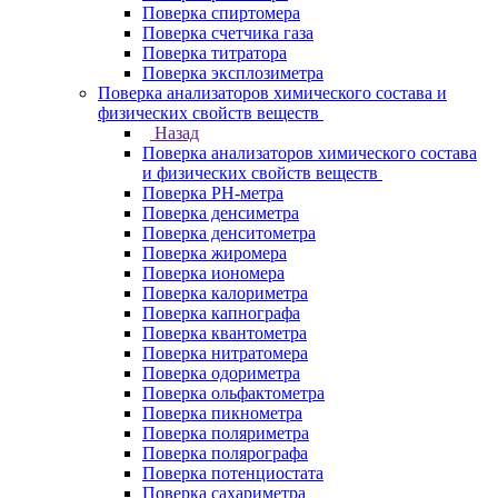
Поверка спиртомера
Поверка счетчика газа
Поверка титратора
Поверка эксплозиметра
Поверка анализаторов химического состава и
физических свойств веществ
Назад
Поверка анализаторов химического состава
и физических свойств веществ
Поверка PH-метра
Поверка денсиметра
Поверка денситометра
Поверка жиромера
Поверка иономера
Поверка калориметра
Поверка капнографа
Поверка квантометра
Поверка нитратомера
Поверка одориметра
Поверка ольфактометра
Поверка пикнометра
Поверка поляриметра
Поверка полярографа
Поверка потенциостата
Поверка сахариметра