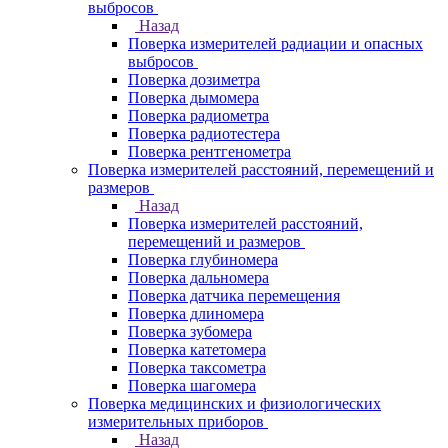
выбросов
Назад
Поверка измерителей радиации и опасных
выбросов
Поверка дозиметра
Поверка дымомера
Поверка радиометра
Поверка радиотестера
Поверка рентгенометра
Поверка измерителей расстояний, перемещений и
размеров
Назад
Поверка измерителей расстояний,
перемещений и размеров
Поверка глубиномера
Поверка дальномера
Поверка датчика перемещения
Поверка длиномера
Поверка зубомера
Поверка катетомера
Поверка таксометра
Поверка шагомера
Поверка медицинских и физиологических
измерительных приборов
Назад