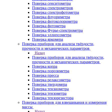
Поверка сенситометра
Поверка спектрометров
Поверка спектрофотометра
Поверка флуориметра
Поверка фотоколориметра
Поверка фотометра
Поверка Фурье-спектрометра
Поверка эллипсометра
Поверка яркомера
Поверка приборов для анализа твёрдости,
прочности и механических параметров
Назад
Поверка приборов для анализа твёрдости,
прочности и механических параметров
Поверка копра
Поверка порозиметра
Поверка пресса
Поверка релаксометра
Поверка твердомера
Поверка тензиометра
Поверка тензометра
Поверка тензорезистора
Поверка приборов для взвешивания и измерения
массы
Назад