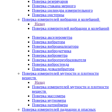
Поверка резервуаров
Поверка стакана мерного
Поверка цилиндра измерительного
Поверка цистерны
Поверка измерителей вибрации и колебаний
Назад
Поверка измерителей вибрации и колебаний
Поверка акселерометра
Поверка вибратора
Поверка виброанализатора
Поверка вибродатчика
Поверка виброметра
Поверка вибропреобразователя
Поверка вибростенда
Поверка дозкалибратора
Поверка измерителей мутности и плотности
веществ
Назад
Поверка измерителей мутности и плотности
веществ
Поверка массомера
Поверка мутномера
Поверка натриймера
Поверка измерителей радиации и опасных