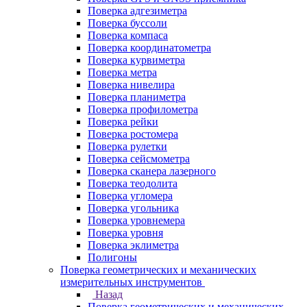
Поверка адгезиметра
Поверка буссоли
Поверка компаса
Поверка координатометра
Поверка курвиметра
Поверка метра
Поверка нивелира
Поверка планиметра
Поверка профилометра
Поверка рейки
Поверка ростомера
Поверка рулетки
Поверка сейсмометра
Поверка сканера лазерного
Поверка теодолита
Поверка угломера
Поверка угольника
Поверка уровнемера
Поверка уровня
Поверка эклиметра
Полигоны
Поверка геометрических и механических
измерительных инструментов
Назад
Поверка геометрических и механических