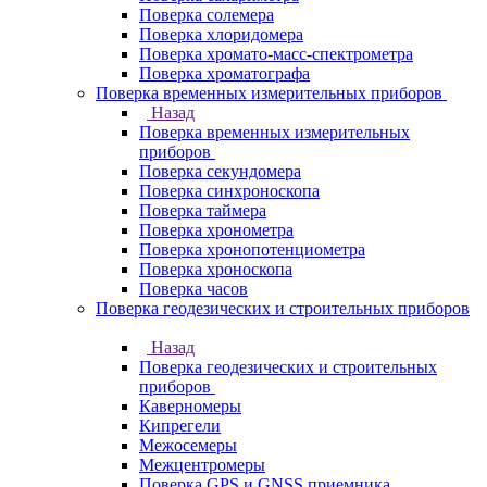
Поверка солемера
Поверка хлоридомера
Поверка хромато-масс-спектрометра
Поверка хроматографа
Поверка временных измерительных приборов
Назад
Поверка временных измерительных
приборов
Поверка секундомера
Поверка синхроноскопа
Поверка таймера
Поверка хронометра
Поверка хронопотенциометра
Поверка хроноскопа
Поверка часов
Поверка геодезических и строительных приборов
Назад
Поверка геодезических и строительных
приборов
Каверномеры
Кипрегели
Межосемеры
Межцентромеры
Поверка GPS и GNSS приемника