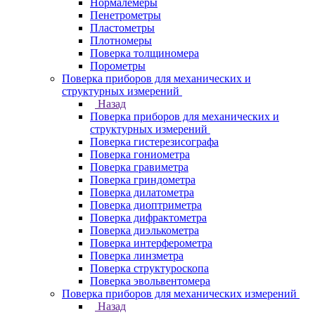
Нормалемеры
Пенетрометры
Пластометры
Плотномеры
Поверка толщиномера
Порометры
Поверка приборов для механических и
структурных измерений
Назад
Поверка приборов для механических и
структурных измерений
Поверка гистерезисографа
Поверка гониометра
Поверка гравиметра
Поверка гриндометра
Поверка дилатометра
Поверка диоптриметра
Поверка дифрактометра
Поверка диэлькометра
Поверка интерферометра
Поверка линзметра
Поверка структуроскопа
Поверка эвольвентомера
Поверка приборов для механических измерений
Назад