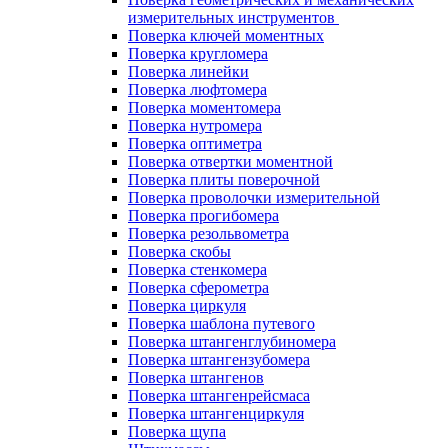
измерительных инструментов
Поверка ключей моментных
Поверка кругломера
Поверка линейки
Поверка люфтомера
Поверка моментомера
Поверка нутромера
Поверка оптиметра
Поверка отвертки моментной
Поверка плиты поверочной
Поверка проволочки измерительной
Поверка прогибомера
Поверка резольвометра
Поверка скобы
Поверка стенкомера
Поверка сферометра
Поверка циркуля
Поверка шаблона путевого
Поверка штангенглубиномера
Поверка штангензубомера
Поверка штангенов
Поверка штангенрейсмаса
Поверка штангенциркуля
Поверка щупа