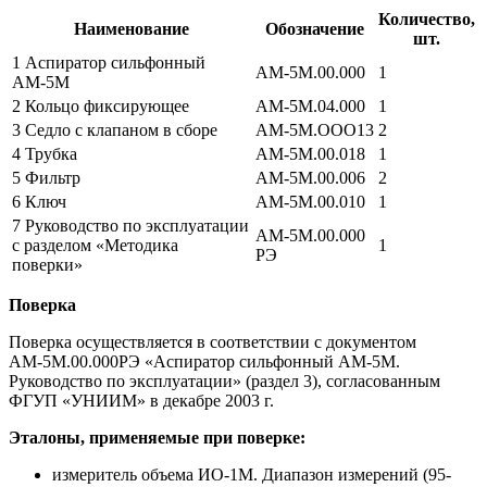
Количество,
Наименование
Обозначение
шт.
1 Аспиратор сильфонный
АМ-5М.00.000
1
АМ-5М
2 Кольцо фиксирующее
АМ-5М.04.000
1
3 Седло с клапаном в сборе
АМ-5М.ООО13
2
4 Трубка
АМ-5М.00.018
1
5 Фильтр
АМ-5М.00.006
2
6 Ключ
АМ-5М.00.010
1
7 Руководство по эксплуатации
АМ-5М.00.000
с разделом «Методика
1
РЭ
поверки»
Поверка
Поверка осуществляется в соответствии с документом
АМ-5М.00.000РЭ «Аспиратор сильфонный АМ-5М.
Руководство по эксплуатации» (раздел 3), согласованным
ФГУП «УНИИМ» в декабре 2003 г.
Эталоны, применяемые при поверке:
измеритель объема ИО-1М. Диапазон измерений (95-