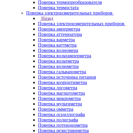
Поверка термопреобразователя
Поверка термостата
Поверка электроизмерительных приборов
Назад
Поверка электроизмерительных приборов
Поверка амперметра
Поверка аттенюатора
Поверка варметра
Поверка ваттметра
Поверка волномера
Поверка вольтамперметра
Поверка вольтметра
Поверка волюметра
Поверка гальванометра
Поверка источника питания
Поверка коэрцитиметра
Поверка логометра
Поверка магнитометра
Поверка микрометра
Поверка мультиметра
Поверка омметра
Поверка осциллографа
Поверка полиграфа
Поверка потенциометра
Поверка резистивиметра