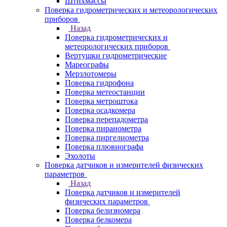
Штихмассы
Поверка гидрометрических и метеорологических
приборов
Назад
Поверка гидрометрических и
метеорологических приборов
Вертушки гидрометрические
Мареографы
Мерзлотомеры
Поверка гидрофона
Поверка метеостанции
Поверка метроштока
Поверка осадкомера
Поверка перепадометра
Поверка пиранометра
Поверка пиргелиометра
Поверка плювиографа
Эхолоты
Поверка датчиков и измерителей физических
параметров
Назад
Поверка датчиков и измерителей
физических параметров
Поверка белизномера
Поверка белкомера