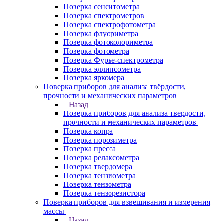
Поверка сенситометра
Поверка спектрометров
Поверка спектрофотометра
Поверка флуориметра
Поверка фотоколориметра
Поверка фотометра
Поверка Фурье-спектрометра
Поверка эллипсометра
Поверка яркомера
Поверка приборов для анализа твёрдости,
прочности и механических параметров
Назад
Поверка приборов для анализа твёрдости,
прочности и механических параметров
Поверка копра
Поверка порозиметра
Поверка пресса
Поверка релаксометра
Поверка твердомера
Поверка тензиометра
Поверка тензометра
Поверка тензорезистора
Поверка приборов для взвешивания и измерения
массы
Назад