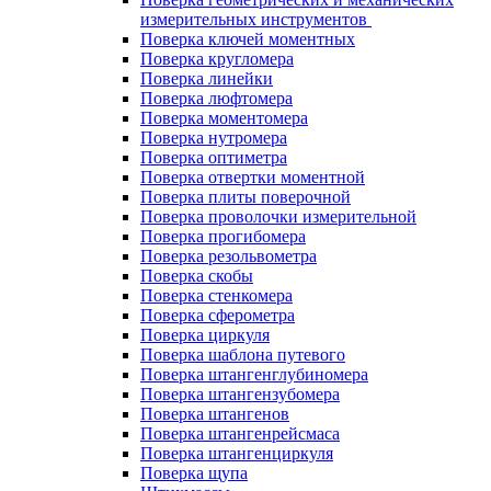
измерительных инструментов
Поверка ключей моментных
Поверка кругломера
Поверка линейки
Поверка люфтомера
Поверка моментомера
Поверка нутромера
Поверка оптиметра
Поверка отвертки моментной
Поверка плиты поверочной
Поверка проволочки измерительной
Поверка прогибомера
Поверка резольвометра
Поверка скобы
Поверка стенкомера
Поверка сферометра
Поверка циркуля
Поверка шаблона путевого
Поверка штангенглубиномера
Поверка штангензубомера
Поверка штангенов
Поверка штангенрейсмаса
Поверка штангенциркуля
Поверка щупа