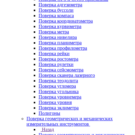
Поверка адгезиметра
Поверка буссоли
Поверка компаса
Поверка координатометра
Поверка курвиметра
Поверка метра
Поверка нивелира
Поверка планиметра
Поверка профилометра
Поверка рейки
Поверка ростомера
Поверка рулетки
Поверка сейсмометра
Поверка сканера лазерного
Поверка теодолита
Поверка угломера
Поверка угольника
Поверка уровнемера
Поверка уровня
Поверка эклиметра
Полигоны
Поверка геометрических и механических
измерительных инструментов
Назад
Поверка геометрических и механических