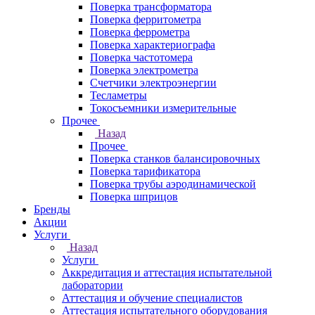
Поверка трансформатора
Поверка ферритометра
Поверка феррометра
Поверка характериографа
Поверка частотомера
Поверка электрометра
Счетчики электроэнергии
Тесламетры
Токосъемники измерительные
Прочее
Назад
Прочее
Поверка станков балансировочных
Поверка тарификатора
Поверка трубы аэродинамической
Поверка шприцов
Бренды
Акции
Услуги
Назад
Услуги
Аккредитация и аттестация испытательной
лаборатории
Аттестация и обучение специалистов
Аттестация испытательного оборудования