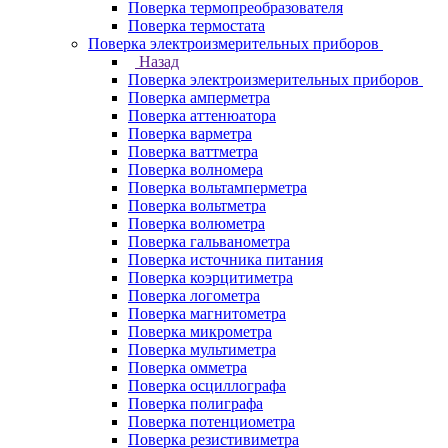
Поверка термопреобразователя
Поверка термостата
Поверка электроизмерительных приборов
Назад
Поверка электроизмерительных приборов
Поверка амперметра
Поверка аттенюатора
Поверка варметра
Поверка ваттметра
Поверка волномера
Поверка вольтамперметра
Поверка вольтметра
Поверка волюметра
Поверка гальванометра
Поверка источника питания
Поверка коэрцитиметра
Поверка логометра
Поверка магнитометра
Поверка микрометра
Поверка мультиметра
Поверка омметра
Поверка осциллографа
Поверка полиграфа
Поверка потенциометра
Поверка резистивиметра