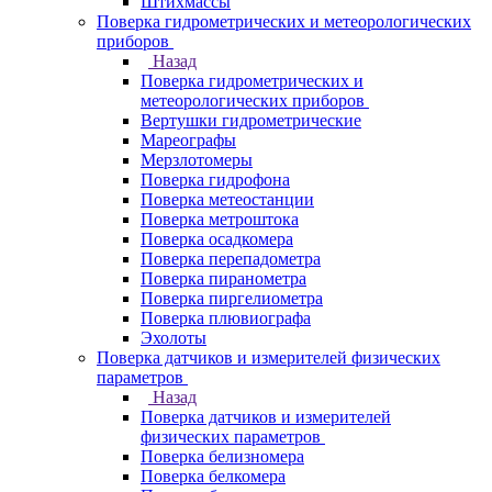
Штихмассы
Поверка гидрометрических и метеорологических
приборов
Назад
Поверка гидрометрических и
метеорологических приборов
Вертушки гидрометрические
Мареографы
Мерзлотомеры
Поверка гидрофона
Поверка метеостанции
Поверка метроштока
Поверка осадкомера
Поверка перепадометра
Поверка пиранометра
Поверка пиргелиометра
Поверка плювиографа
Эхолоты
Поверка датчиков и измерителей физических
параметров
Назад
Поверка датчиков и измерителей
физических параметров
Поверка белизномера
Поверка белкомера