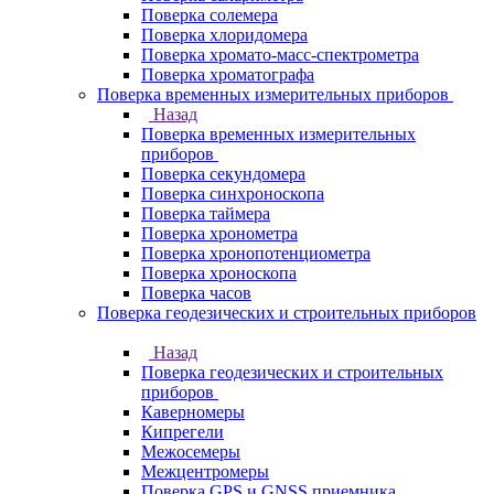
Поверка солемера
Поверка хлоридомера
Поверка хромато-масс-спектрометра
Поверка хроматографа
Поверка временных измерительных приборов
Назад
Поверка временных измерительных
приборов
Поверка секундомера
Поверка синхроноскопа
Поверка таймера
Поверка хронометра
Поверка хронопотенциометра
Поверка хроноскопа
Поверка часов
Поверка геодезических и строительных приборов
Назад
Поверка геодезических и строительных
приборов
Каверномеры
Кипрегели
Межосемеры
Межцентромеры
Поверка GPS и GNSS приемника