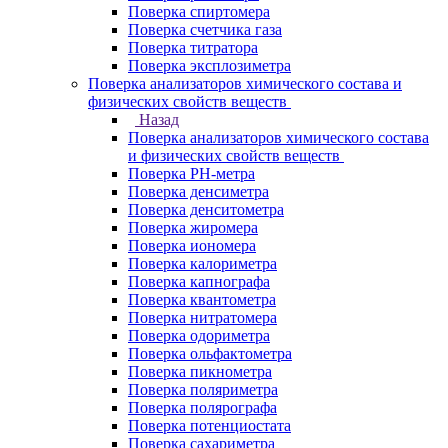
Поверка спиртомера
Поверка счетчика газа
Поверка титратора
Поверка эксплозиметра
Поверка анализаторов химического состава и
физических свойств веществ
Назад
Поверка анализаторов химического состава
и физических свойств веществ
Поверка PH-метра
Поверка денсиметра
Поверка денситометра
Поверка жиромера
Поверка иономера
Поверка калориметра
Поверка капнографа
Поверка квантометра
Поверка нитратомера
Поверка одориметра
Поверка ольфактометра
Поверка пикнометра
Поверка поляриметра
Поверка полярографа
Поверка потенциостата
Поверка сахариметра