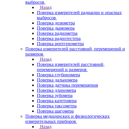
выбросов
Назад
Поверка измерителей радиации и опасных
выбросов
Поверка дозиметра
Поверка дымомера
Поверка радиометра
Поверка радиотестера
Поверка рентгенометра
Поверка измерителей расстояний, перемещений и
размеров
Назад
Поверка измерителей расстояний,
перемещений и размеров
Поверка глубиномера
Поверка дальномера
Поверка датчика перемещения
Поверка длиномера
Поверка зубомера
Поверка катетомера
Поверка таксометра
Поверка шагомера
Поверка медицинских и физиологических
измерительных приборов
Назад