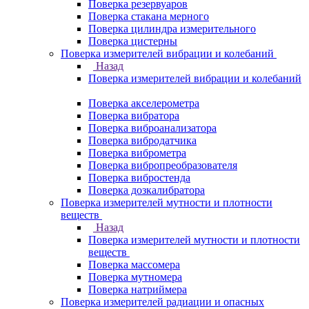
Поверка резервуаров
Поверка стакана мерного
Поверка цилиндра измерительного
Поверка цистерны
Поверка измерителей вибрации и колебаний
Назад
Поверка измерителей вибрации и колебаний
Поверка акселерометра
Поверка вибратора
Поверка виброанализатора
Поверка вибродатчика
Поверка виброметра
Поверка вибропреобразователя
Поверка вибростенда
Поверка дозкалибратора
Поверка измерителей мутности и плотности
веществ
Назад
Поверка измерителей мутности и плотности
веществ
Поверка массомера
Поверка мутномера
Поверка натриймера
Поверка измерителей радиации и опасных