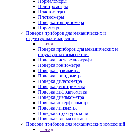
Нормалемеры
Пенетрометры
Пластометры
Плотномеры
Поверка толщиномера
Порометры
Поверка приборов для механических и
структурных измерений
Назад
Поверка приборов для механических и
структурных измерений
Поверка гистерезисографа
Поверка гониометра
Поверка гравиметра
Поверка гриндометра
Поверка дилатометра
Поверка диоптриметра
Поверка дифрактометра
Поверка диэлькометра
Поверка интерферометра
Поверка линзметра
Поверка структуроскопа
Поверка эвольвентомера
Поверка приборов для механических измерений
Назад