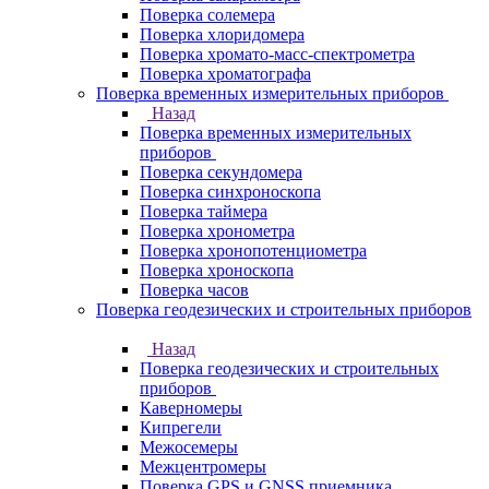
Поверка солемера
Поверка хлоридомера
Поверка хромато-масс-спектрометра
Поверка хроматографа
Поверка временных измерительных приборов
Назад
Поверка временных измерительных
приборов
Поверка секундомера
Поверка синхроноскопа
Поверка таймера
Поверка хронометра
Поверка хронопотенциометра
Поверка хроноскопа
Поверка часов
Поверка геодезических и строительных приборов
Назад
Поверка геодезических и строительных
приборов
Каверномеры
Кипрегели
Межосемеры
Межцентромеры
Поверка GPS и GNSS приемника