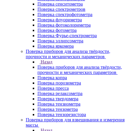
Поверка сенситометра
Поверка спектрометров
Поверка спектрофотометра
Поверка флуориметра
Поверка фотоколориметра
Поверка фотометра
Поверка Фурье-спектрометра
Поверка эллипсометра
Поверка яркомера
Поверка приборов для анализа твёрдости,
прочности и механических параметров
Назад
Поверка приборов для анализа твёрдости,
прочности и механических параметров
Поверка копра
Поверка порозиметра
Поверка пресса
Поверка релаксометра
Поверка твердомера
Поверка тензиометра
Поверка тензометра
Поверка тензорезистора
Поверка приборов для взвешивания и измерения
массы
Назад