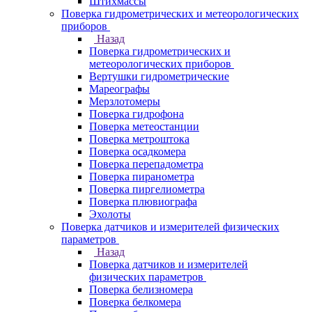
Штихмассы
Поверка гидрометрических и метеорологических
приборов
Назад
Поверка гидрометрических и
метеорологических приборов
Вертушки гидрометрические
Мареографы
Мерзлотомеры
Поверка гидрофона
Поверка метеостанции
Поверка метроштока
Поверка осадкомера
Поверка перепадометра
Поверка пиранометра
Поверка пиргелиометра
Поверка плювиографа
Эхолоты
Поверка датчиков и измерителей физических
параметров
Назад
Поверка датчиков и измерителей
физических параметров
Поверка белизномера
Поверка белкомера