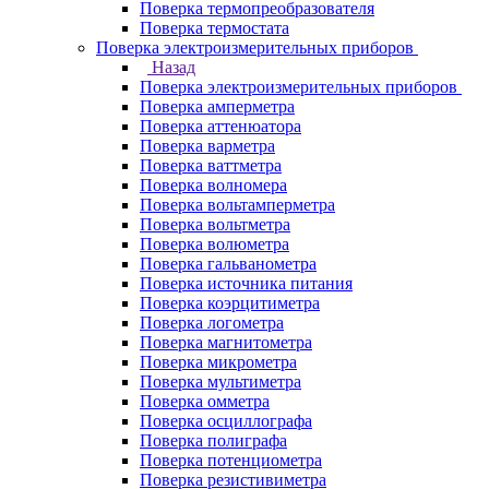
Поверка термопреобразователя
Поверка термостата
Поверка электроизмерительных приборов
Назад
Поверка электроизмерительных приборов
Поверка амперметра
Поверка аттенюатора
Поверка варметра
Поверка ваттметра
Поверка волномера
Поверка вольтамперметра
Поверка вольтметра
Поверка волюметра
Поверка гальванометра
Поверка источника питания
Поверка коэрцитиметра
Поверка логометра
Поверка магнитометра
Поверка микрометра
Поверка мультиметра
Поверка омметра
Поверка осциллографа
Поверка полиграфа
Поверка потенциометра
Поверка резистивиметра