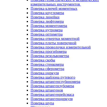
измерительных инструментов
Поверка ключей моментных
Поверка кругломера
Поверка линейки
Поверка люфтомера
Поверка моментомера
Поверка нутромера
Поверка оптиметра
Поверка отвертки моментной
Поверка плиты поверочной
Поверка проволочки измерительной
Поверка прогибомера
Поверка резольвометра
Поверка скобы
Поверка стенкомера
Поверка сферометра
Поверка циркуля
Поверка шаблона путевого
Поверка штангенглубиномера
Поверка штангензубомера
Поверка штангенов
Поверка штангенрейсмаса
Поверка штангенциркуля
Поверка щупа