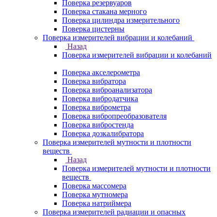
Поверка резервуаров
Поверка стакана мерного
Поверка цилиндра измерительного
Поверка цистерны
Поверка измерителей вибрации и колебаний
Назад
Поверка измерителей вибрации и колебаний
Поверка акселерометра
Поверка вибратора
Поверка виброанализатора
Поверка вибродатчика
Поверка виброметра
Поверка вибропреобразователя
Поверка вибростенда
Поверка дозкалибратора
Поверка измерителей мутности и плотности
веществ
Назад
Поверка измерителей мутности и плотности
веществ
Поверка массомера
Поверка мутномера
Поверка натриймера
Поверка измерителей радиации и опасных