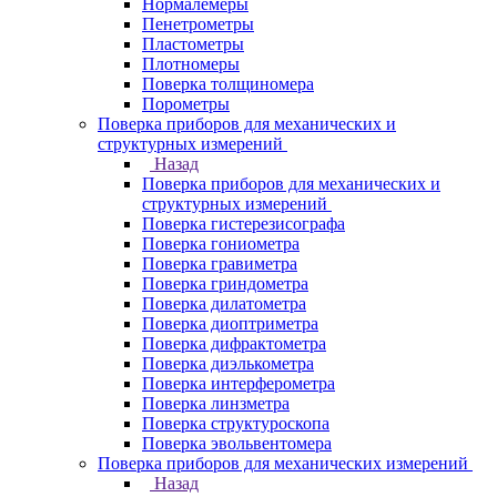
Нормалемеры
Пенетрометры
Пластометры
Плотномеры
Поверка толщиномера
Порометры
Поверка приборов для механических и
структурных измерений
Назад
Поверка приборов для механических и
структурных измерений
Поверка гистерезисографа
Поверка гониометра
Поверка гравиметра
Поверка гриндометра
Поверка дилатометра
Поверка диоптриметра
Поверка дифрактометра
Поверка диэлькометра
Поверка интерферометра
Поверка линзметра
Поверка структуроскопа
Поверка эвольвентомера
Поверка приборов для механических измерений
Назад