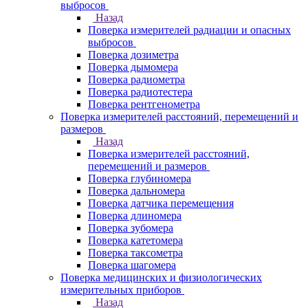
выбросов
Назад
Поверка измерителей радиации и опасных
выбросов
Поверка дозиметра
Поверка дымомера
Поверка радиометра
Поверка радиотестера
Поверка рентгенометра
Поверка измерителей расстояний, перемещений и
размеров
Назад
Поверка измерителей расстояний,
перемещений и размеров
Поверка глубиномера
Поверка дальномера
Поверка датчика перемещения
Поверка длиномера
Поверка зубомера
Поверка катетомера
Поверка таксометра
Поверка шагомера
Поверка медицинских и физиологических
измерительных приборов
Назад