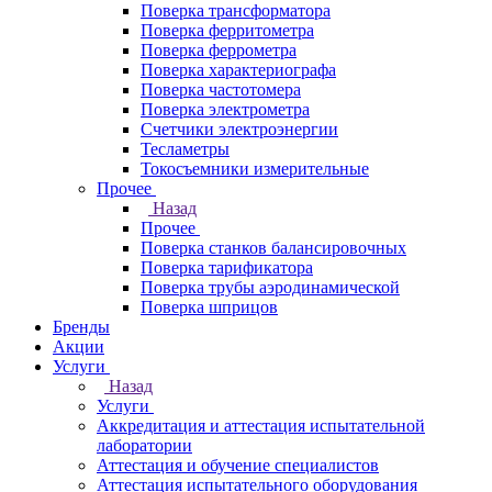
Поверка трансформатора
Поверка ферритометра
Поверка феррометра
Поверка характериографа
Поверка частотомера
Поверка электрометра
Счетчики электроэнергии
Тесламетры
Токосъемники измерительные
Прочее
Назад
Прочее
Поверка станков балансировочных
Поверка тарификатора
Поверка трубы аэродинамической
Поверка шприцов
Бренды
Акции
Услуги
Назад
Услуги
Аккредитация и аттестация испытательной
лаборатории
Аттестация и обучение специалистов
Аттестация испытательного оборудования