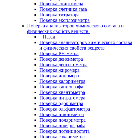
Поверка спиртомера
Поверка счетчика газа
Поверка титратора
Поверка эксплозиметра
Поверка анализаторов химического состава и
физических свойств веществ
Назад
Поверка анализаторов химического состава
и физических свойств веществ
Поверка PH-метра
Поверка денсиметра
Поверка денситометра
Поверка жиромера
Поверка иономера
Поверка калориметра
Поверка капнографа
Поверка квантометра
Поверка нитратомера
Поверка одориметра
Поверка ольфактометра
Поверка пикнометра
Поверка поляриметра
Поверка полярографа
Поверка потенциостата
Поверка сахариметра