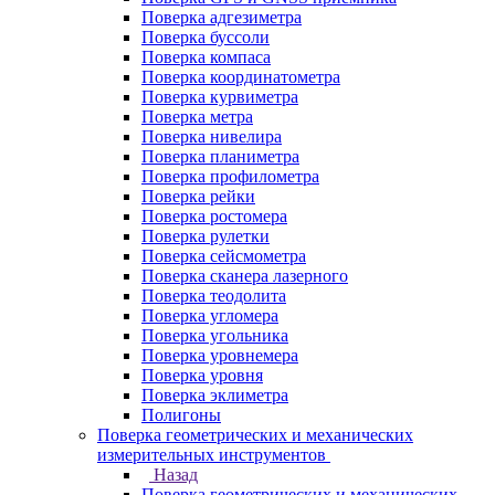
Поверка адгезиметра
Поверка буссоли
Поверка компаса
Поверка координатометра
Поверка курвиметра
Поверка метра
Поверка нивелира
Поверка планиметра
Поверка профилометра
Поверка рейки
Поверка ростомера
Поверка рулетки
Поверка сейсмометра
Поверка сканера лазерного
Поверка теодолита
Поверка угломера
Поверка угольника
Поверка уровнемера
Поверка уровня
Поверка эклиметра
Полигоны
Поверка геометрических и механических
измерительных инструментов
Назад
Поверка геометрических и механических