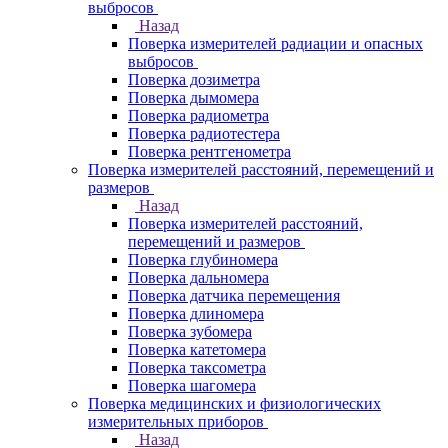
выбросов
Назад
Поверка измерителей радиации и опасных
выбросов
Поверка дозиметра
Поверка дымомера
Поверка радиометра
Поверка радиотестера
Поверка рентгенометра
Поверка измерителей расстояний, перемещений и
размеров
Назад
Поверка измерителей расстояний,
перемещений и размеров
Поверка глубиномера
Поверка дальномера
Поверка датчика перемещения
Поверка длиномера
Поверка зубомера
Поверка катетомера
Поверка таксометра
Поверка шагомера
Поверка медицинских и физиологических
измерительных приборов
Назад