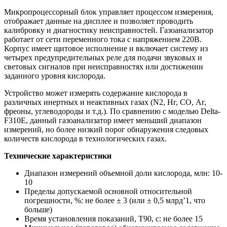
Микропроцессорный блок управляет процессом измерения,
отображает данные на дисплее и позволяет проводить
калибровку и диагностику неисправностей. Газоанализатор
работает от сети переменного тока с напряжением 220В.
Корпус имеет щитовое исполнение и включает систему из
четырех предупредительных реле для подачи звуковых и
световых сигналов при неисправностях или достижении
заданного уровня кислорода.
Устройство может измерять содержание кислорода в
различных инертных и неактивных газах (N2, Нг, СО, Аг,
фреоны, углеводороды и т.д.). По сравнению с моделью Delta-
F310E, данный газоанализатор имеет меньший диапазон
измерений, но более низкий порог обнаружения следовых
количеств кислорода в технологических газах.
Технические характеристики
Диапазон измерений объемной доли кислорода, млн: 10-
10
Пределы допускаемой основной относительной
погрешности, %: не более ± 3 (или ± 0,5 млрд’1, что
больше)
Время установления показаний, Т90, с: не более 15