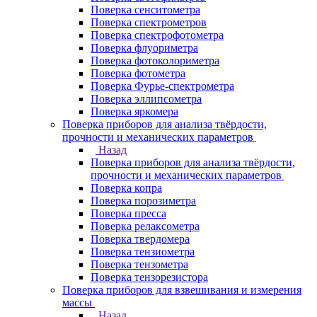
Поверка сенситометра
Поверка спектрометров
Поверка спектрофотометра
Поверка флуориметра
Поверка фотоколориметра
Поверка фотометра
Поверка Фурье-спектрометра
Поверка эллипсометра
Поверка яркомера
Поверка приборов для анализа твёрдости,
прочности и механических параметров
Назад
Поверка приборов для анализа твёрдости,
прочности и механических параметров
Поверка копра
Поверка порозиметра
Поверка пресса
Поверка релаксометра
Поверка твердомера
Поверка тензиометра
Поверка тензометра
Поверка тензорезистора
Поверка приборов для взвешивания и измерения
массы
Назад