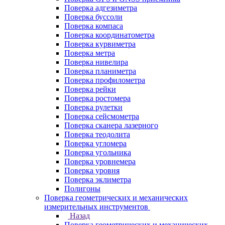
Поверка адгезиметра
Поверка буссоли
Поверка компаса
Поверка координатометра
Поверка курвиметра
Поверка метра
Поверка нивелира
Поверка планиметра
Поверка профилометра
Поверка рейки
Поверка ростомера
Поверка рулетки
Поверка сейсмометра
Поверка сканера лазерного
Поверка теодолита
Поверка угломера
Поверка угольника
Поверка уровнемера
Поверка уровня
Поверка эклиметра
Полигоны
Поверка геометрических и механических
измерительных инструментов
Назад
Поверка геометрических и механических