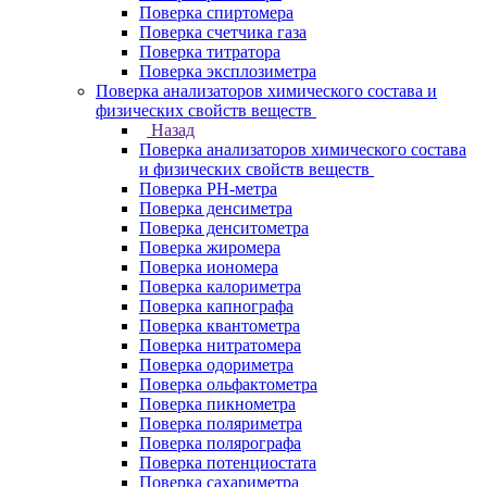
Поверка спиртомера
Поверка счетчика газа
Поверка титратора
Поверка эксплозиметра
Поверка анализаторов химического состава и
физических свойств веществ
Назад
Поверка анализаторов химического состава
и физических свойств веществ
Поверка PH-метра
Поверка денсиметра
Поверка денситометра
Поверка жиромера
Поверка иономера
Поверка калориметра
Поверка капнографа
Поверка квантометра
Поверка нитратомера
Поверка одориметра
Поверка ольфактометра
Поверка пикнометра
Поверка поляриметра
Поверка полярографа
Поверка потенциостата
Поверка сахариметра