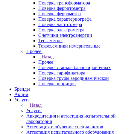
Поверка трансформатора
Поверка ферритометра
Поверка феррометра
Поверка характериографа
Поверка частотомера
Поверка электрометра
Счетчики электроэнергии
Тесламетры
Токосъемники измерительные
Прочее
Назад
Прочее
Поверка станков балансировочных
Поверка тарификатора
Поверка трубы аэродинамической
Поверка шприцов
Бренды
Акции
Услуги
Назад
Услуги
Аккредитация и аттестация испытательной
лаборатории
Аттестация и обучение специалистов
Аттестация испытательного оборудования