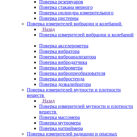
Поверка резервуаров
Поверка стакана мерного
Поверка цилиндра измерительного
Поверка цистерны
Поверка измерителей вибрации и колебаний
Назад
Поверка измерителей вибрации и колебаний
Поверка акселерометра
Поверка вибратора
Поверка виброанализатора
Поверка вибродатчика
Поверка виброметра
Поверка вибропреобразователя
Поверка вибростенда
Поверка дозкалибратора
Поверка измерителей мутности и плотности
веществ
Назад
Поверка измерителей мутности и плотности
веществ
Поверка массомера
Поверка мутномера
Поверка натриймера
Поверка измерителей радиации и опасных