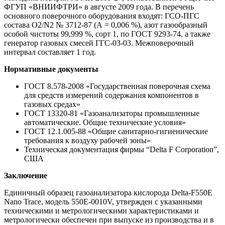
ФГУП «ВНИИФТРИ» в августе 2009 года. В перечень
основного поверочного оборудования входят: ГСО-ПГС
состава O2/N2 № 3712-87 (А = 0,006 %), азот газообразный
особой чистоты 99,999 %, сорт 1, по ГОСТ 9293-74, а также
генератор газовых смесей ГГС-03-03. Межповерочный
интервал составляет 1 год.
Нормативные документы
ГОСТ 8.578-2008 «Государственная поверочная схема
для средств измерений содержания компонентов в
газовых средах»
ГОСТ 13320-81 «Газоанализаторы промышленные
автоматические. Общие технические условия»
ГОСТ 12.1.005-88 «Общие санитарно-гигиенические
требования к воздуху рабочей зоны»
Техническая документация фирмы “Delta F Corporation”,
США
Заключение
Единичный образец газоанализатора кислорода Delta-F550E
Nano Trace, модель 550E-0010V, утвержден с указанными
техническими и метрологическими характеристиками и
метрологически обеспечен при выпуске из производства и в