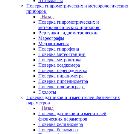
Штихмассы
Поверка гидрометрических и метеорологических
приборов
Назад
Поверка гидрометрических и
метеорологических приборов
Вертушки гидрометрические
Мареографы
Мерзлотомеры
Поверка гидрофона
Поверка метеостанции
Поверка метроштока
Поверка осадкомера
Поверка перепадометра
Поверка пиранометра
Поверка пиргелиометра
Поверка плювиографа
Эхолоты
Поверка датчиков и измерителей физических
параметров
Назад
Поверка датчиков и измерителей
физических параметров
Поверка белизномера
Поверка белкомера