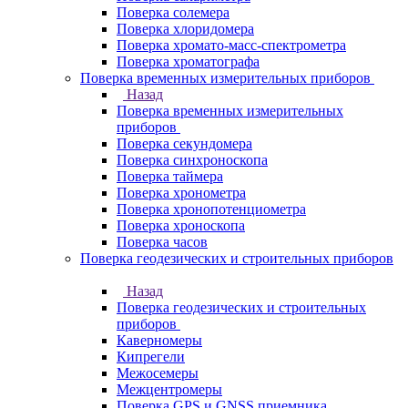
Поверка солемера
Поверка хлоридомера
Поверка хромато-масс-спектрометра
Поверка хроматографа
Поверка временных измерительных приборов
Назад
Поверка временных измерительных
приборов
Поверка секундомера
Поверка синхроноскопа
Поверка таймера
Поверка хронометра
Поверка хронопотенциометра
Поверка хроноскопа
Поверка часов
Поверка геодезических и строительных приборов
Назад
Поверка геодезических и строительных
приборов
Каверномеры
Кипрегели
Межосемеры
Межцентромеры
Поверка GPS и GNSS приемника