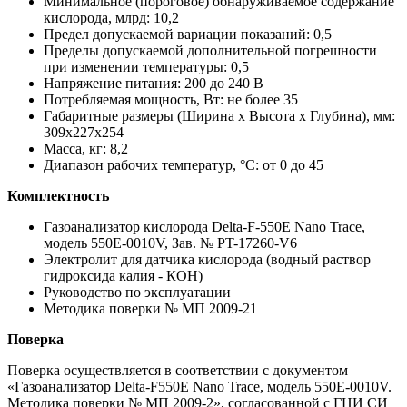
Минимальное (пороговое) обнаруживаемое содержание
кислорода, млрд: 10,2
Предел допускаемой вариации показаний: 0,5
Пределы допускаемой дополнительной погрешности
при изменении температуры: 0,5
Напряжение питания: 200 до 240 В
Потребляемая мощность, Вт: не более 35
Габаритные размеры (Ширина x Высота x Глубина), мм:
309x227x254
Масса, кг: 8,2
Диапазон рабочих температур, °C: от 0 до 45
Комплектность
Газоанализатор кислорода Delta-F-550E Nano Trace,
модель 550E-0010V, Зав. № PT-17260-V6
Электролит для датчика кислорода (водный раствор
гидроксида калия - КОН)
Руководство по эксплуатации
Методика поверки № МП 2009-21
Поверка
Поверка осуществляется в соответствии с документом
«Газоанализатор Delta-F550E Nano Trace, модель 550E-0010V.
Методика поверки № МП 2009-2», согласованной с ГЦИ СИ