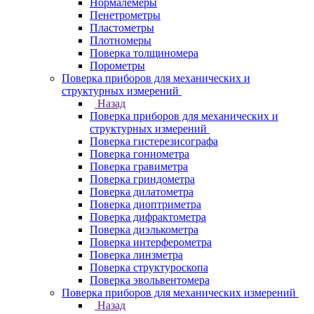
Нормалемеры
Пенетрометры
Пластометры
Плотномеры
Поверка толщиномера
Порометры
Поверка приборов для механических и
структурных измерений
Назад
Поверка приборов для механических и
структурных измерений
Поверка гистерезисографа
Поверка гониометра
Поверка гравиметра
Поверка гриндометра
Поверка дилатометра
Поверка диоптриметра
Поверка дифрактометра
Поверка диэлькометра
Поверка интерферометра
Поверка линзметра
Поверка структуроскопа
Поверка эвольвентомера
Поверка приборов для механических измерений
Назад