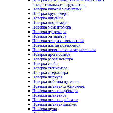
измерительных инструментов
Поверка ключей моментных
Поверка кругломера
Поверка линейки
Поверка люфтомера
Поверка моментомера
Поверка нутромера
Поверка оптиметра
Поверка отвертки моментной
Поверка плиты поверочной
Поверка проволочки измерительной
Поверка прогибомера
Поверка резольвометра
Поверка скобы
Поверка стенкомера
Поверка сферометра
Поверка циркуля
Поверка шаблона путевого
Поверка штангенглубиномера
Поверка штангензубомера
Поверка штангенов
Поверка штангенрейсмаса
Поверка штангенциркуля
Поверка щупа