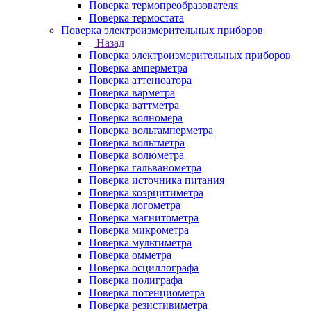
Поверка термопреобразователя
Поверка термостата
Поверка электроизмерительных приборов
Назад
Поверка электроизмерительных приборов
Поверка амперметра
Поверка аттенюатора
Поверка варметра
Поверка ваттметра
Поверка волномера
Поверка вольтамперметра
Поверка вольтметра
Поверка волюметра
Поверка гальванометра
Поверка источника питания
Поверка коэрцитиметра
Поверка логометра
Поверка магнитометра
Поверка микрометра
Поверка мультиметра
Поверка омметра
Поверка осциллографа
Поверка полиграфа
Поверка потенциометра
Поверка резистивиметра