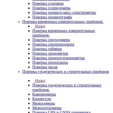
Поверка солемера
Поверка хлоридомера
Поверка хромато-масс-спектрометра
Поверка хроматографа
Поверка временных измерительных приборов
Назад
Поверка временных измерительных
приборов
Поверка секундомера
Поверка синхроноскопа
Поверка таймера
Поверка хронометра
Поверка хронопотенциометра
Поверка хроноскопа
Поверка часов
Поверка геодезических и строительных приборов
Назад
Поверка геодезических и строительных
приборов
Каверномеры
Кипрегели
Межосемеры
Межцентромеры
Поверка GPS и GNSS приемника