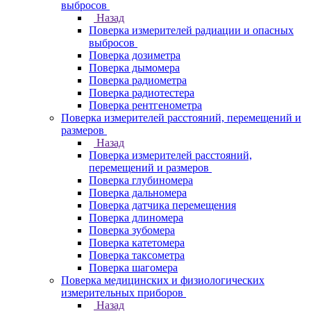
выбросов
Назад
Поверка измерителей радиации и опасных
выбросов
Поверка дозиметра
Поверка дымомера
Поверка радиометра
Поверка радиотестера
Поверка рентгенометра
Поверка измерителей расстояний, перемещений и
размеров
Назад
Поверка измерителей расстояний,
перемещений и размеров
Поверка глубиномера
Поверка дальномера
Поверка датчика перемещения
Поверка длиномера
Поверка зубомера
Поверка катетомера
Поверка таксометра
Поверка шагомера
Поверка медицинских и физиологических
измерительных приборов
Назад