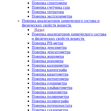
Поверка спиртомера
Поверка счетчика газа
Поверка титратора
Поверка эксплозиметра
Поверка анализаторов химического состава и
физических свойств веществ
Назад
Поверка анализаторов химического состава
и физических свойств веществ
Поверка PH-метра
Поверка денсиметра
Поверка денситометра
Поверка жиромера
Поверка иономера
Поверка калориметра
Поверка капнографа
Поверка квантометра
Поверка нитратомера
Поверка одориметра
Поверка ольфактометра
Поверка пикнометра
Поверка поляриметра
Поверка полярографа
Поверка потенциостата
Поверка сахариметра