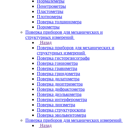
Нормалемеры
Пенетрометры
Пластометры
Плотномеры
Поверка толщиномера
Порометры
Поверка приборов для механических и
структурных измерений
Назад
Поверка приборов для механических и
структурных измерений
Поверка гистерезисографа
Поверка гониометра
Поверка гравиметра
Поверка гриндометра
Поверка дилатометра
Поверка диоптриметра
Поверка дифрактометра
Поверка диэлькометра
Поверка интерферометра
Поверка линзметра
Поверка структуроскопа
Поверка эвольвентомера
Поверка приборов для механических измерений
Назад