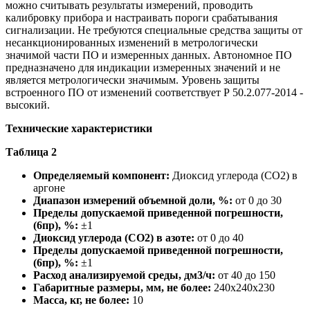
можно считывать результаты измерений, проводить
калибровку прибора и настраивать пороги срабатывания
сигнализации. Не требуются специальные средства защиты от
несанкционированных изменений в метрологически
значимой части ПО и измеренных данных. Автономное ПО
предназначено для индикации измеренных значений и не
является метрологически значимым. Уровень защиты
встроенного ПО от изменений соответствует Р 50.2.077-2014 -
высокий.
Технические характеристики
Таблица 2
Определяемый компонент:
Диоксид углерода (СО2) в
аргоне
Диапазон измерений объемной доли, %:
от 0 до 30
Пределы допускаемой приведенной погрешности,
(6пр), %:
±1
Диоксид углерода (СО2) в азоте:
от 0 до 40
Пределы допускаемой приведенной погрешности,
(6пр), %:
±1
Расход анализируемой среды, дм3/ч:
от 40 до 150
Габаритные размеры, мм, не более:
240x240x230
Масса, кг, не более:
10