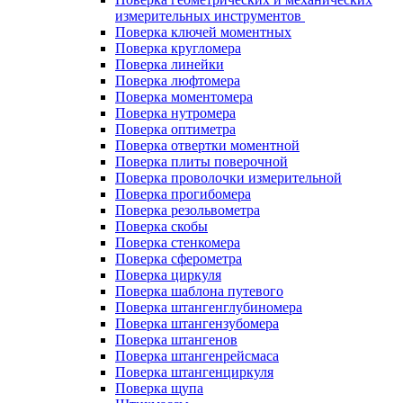
измерительных инструментов
Поверка ключей моментных
Поверка кругломера
Поверка линейки
Поверка люфтомера
Поверка моментомера
Поверка нутромера
Поверка оптиметра
Поверка отвертки моментной
Поверка плиты поверочной
Поверка проволочки измерительной
Поверка прогибомера
Поверка резольвометра
Поверка скобы
Поверка стенкомера
Поверка сферометра
Поверка циркуля
Поверка шаблона путевого
Поверка штангенглубиномера
Поверка штангензубомера
Поверка штангенов
Поверка штангенрейсмаса
Поверка штангенциркуля
Поверка щупа