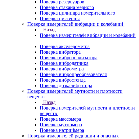
Поверка резервуаров
Поверка стакана мерного
Поверка цилиндра измерительного
Поверка цистерны
Поверка измерителей вибрации и колебаний
Назад
Поверка измерителей вибрации и колебаний
Поверка акселерометра
Поверка вибратора
Поверка виброанализатора
Поверка вибродатчика
Поверка виброметра
Поверка вибропреобразователя
Поверка вибростенда
Поверка дозкалибратора
Поверка измерителей мутности и плотности
веществ
Назад
Поверка измерителей мутности и плотности
веществ
Поверка массомера
Поверка мутномера
Поверка натриймера
Поверка измерителей радиации и опасных