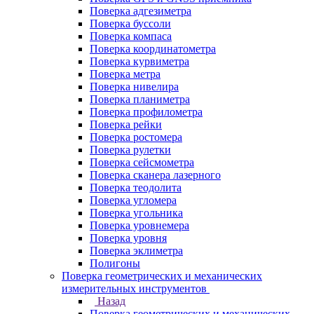
Поверка адгезиметра
Поверка буссоли
Поверка компаса
Поверка координатометра
Поверка курвиметра
Поверка метра
Поверка нивелира
Поверка планиметра
Поверка профилометра
Поверка рейки
Поверка ростомера
Поверка рулетки
Поверка сейсмометра
Поверка сканера лазерного
Поверка теодолита
Поверка угломера
Поверка угольника
Поверка уровнемера
Поверка уровня
Поверка эклиметра
Полигоны
Поверка геометрических и механических
измерительных инструментов
Назад
Поверка геометрических и механических