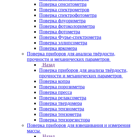
Поверка сенситометра
Поверка спектрометров
Поверка спектрофотометра
Поверка флуориметра
Поверка фотоколориметра
Поверка фотометра
Поверка Фурье-спектрометра
Поверка эллипсометра
Поверка яркомера
Поверка приборов для анализа твёрдости,
прочности и механических параметров
Назад
Поверка приборов для анализа твёрдости,
прочности и механических параметров
Поверка копра
Поверка порозиметра
Поверка пресса
Поверка релаксометра
Поверка твердомера
Поверка тензиометра
Поверка тензометра
Поверка тензорезистора
Поверка приборов для взвешивания и измерения
массы
Назад