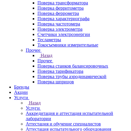
Поверка трансформатора
Поверка ферритометра
Поверка феррометра
Поверка характериографа
Поверка частотомера
Поверка электрометра
Счетчики электроэнергии
Тесламетры
Токосъемники измерительные
Прочее
Назад
Прочее
Поверка станков балансировочных
Поверка тарификатора
Поверка трубы аэродинамической
Поверка шприцов
Бренды
Акции
Услуги
Назад
Услуги
Аккредитация и аттестация испытательной
лаборатории
Аттестация и обучение специалистов
Аттестация испытательного оборудования