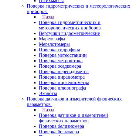
Штихмассы
Поверка гидрометрических и метеорологических
приборов
Назад
Поверка гидрометрических и
метеорологических приборов
Вертушки гидрометрические
Мареографы
Мерзлотомеры
Поверка гидрофона
Поверка метеостанции
Поверка метроштока
Поверка осадкомера
Поверка перепадометра
Поверка пиранометра
Поверка пиргелиометра
Поверка плювиографа
Эхолоты
Поверка датчиков и измерителей физических
параметров
Назад
Поверка датчиков и измерителей
физических параметров
Поверка белизномера
Поверка белкомера