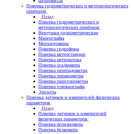
Штихмассы
Поверка гидрометрических и метеорологических
приборов
Назад
Поверка гидрометрических и
метеорологических приборов
Вертушки гидрометрические
Мареографы
Мерзлотомеры
Поверка гидрофона
Поверка метеостанции
Поверка метроштока
Поверка осадкомера
Поверка перепадометра
Поверка пиранометра
Поверка пиргелиометра
Поверка плювиографа
Эхолоты
Поверка датчиков и измерителей физических
параметров
Назад
Поверка датчиков и измерителей
физических параметров
Поверка белизномера
Поверка белкомера