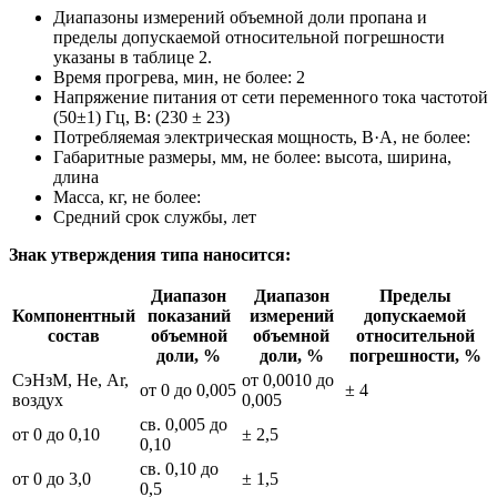
Диапазоны измерений объемной доли пропана и
пределы допускаемой относительной погрешности
указаны в таблице 2.
Время прогрева, мин, не более: 2
Напряжение питания от сети переменного тока частотой
(50±1) Гц, В: (230 ± 23)
Потребляемая электрическая мощность, В·А, не более:
Габаритные размеры, мм, не более: высота, ширина,
длина
Масса, кг, не более:
Средний срок службы, лет
Знак утверждения типа наносится:
Диапазон
Диапазон
Пределы
Компонентный
показаний
измерений
допускаемой
состав
объемной
объемной
относительной
доли, %
доли, %
погрешности, %
СэНзМ, Не, Ar,
от 0,0010 до
от 0 до 0,005
± 4
воздух
0,005
св. 0,005 до
от 0 до 0,10
± 2,5
0,10
св. 0,10 до
от 0 до 3,0
± 1,5
0,5