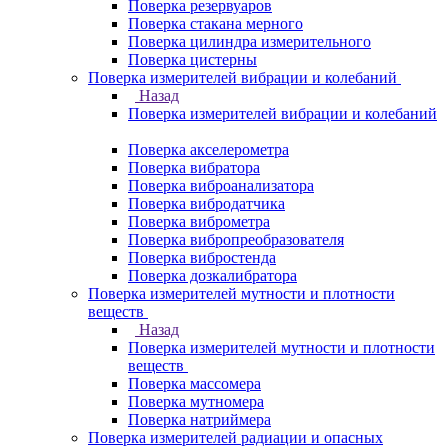
Поверка резервуаров
Поверка стакана мерного
Поверка цилиндра измерительного
Поверка цистерны
Поверка измерителей вибрации и колебаний
Назад
Поверка измерителей вибрации и колебаний
Поверка акселерометра
Поверка вибратора
Поверка виброанализатора
Поверка вибродатчика
Поверка виброметра
Поверка вибропреобразователя
Поверка вибростенда
Поверка дозкалибратора
Поверка измерителей мутности и плотности
веществ
Назад
Поверка измерителей мутности и плотности
веществ
Поверка массомера
Поверка мутномера
Поверка натриймера
Поверка измерителей радиации и опасных