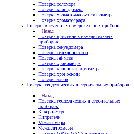
Поверка солемера
Поверка хлоридомера
Поверка хромато-масс-спектрометра
Поверка хроматографа
Поверка временных измерительных приборов
Назад
Поверка временных измерительных
приборов
Поверка секундомера
Поверка синхроноскопа
Поверка таймера
Поверка хронометра
Поверка хронопотенциометра
Поверка хроноскопа
Поверка часов
Поверка геодезических и строительных приборов
Назад
Поверка геодезических и строительных
приборов
Каверномеры
Кипрегели
Межосемеры
Межцентромеры
Поверка GPS и GNSS приемника