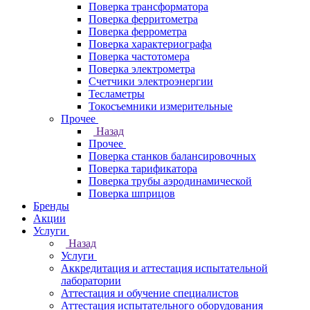
Поверка трансформатора
Поверка ферритометра
Поверка феррометра
Поверка характериографа
Поверка частотомера
Поверка электрометра
Счетчики электроэнергии
Тесламетры
Токосъемники измерительные
Прочее
Назад
Прочее
Поверка станков балансировочных
Поверка тарификатора
Поверка трубы аэродинамической
Поверка шприцов
Бренды
Акции
Услуги
Назад
Услуги
Аккредитация и аттестация испытательной
лаборатории
Аттестация и обучение специалистов
Аттестация испытательного оборудования