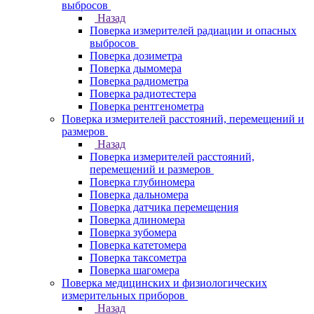
выбросов
Назад
Поверка измерителей радиации и опасных
выбросов
Поверка дозиметра
Поверка дымомера
Поверка радиометра
Поверка радиотестера
Поверка рентгенометра
Поверка измерителей расстояний, перемещений и
размеров
Назад
Поверка измерителей расстояний,
перемещений и размеров
Поверка глубиномера
Поверка дальномера
Поверка датчика перемещения
Поверка длиномера
Поверка зубомера
Поверка катетомера
Поверка таксометра
Поверка шагомера
Поверка медицинских и физиологических
измерительных приборов
Назад