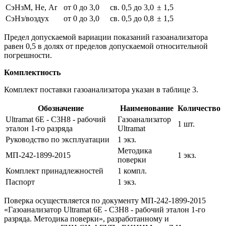
СэНзМ, Не, Ar
от 0 до 3,0
св. 0,5 до 3,0
± 1,5
СэНз/воздух
от 0 до 3,0
св. 0,5 до 0,8
± 1,5
Предел допускаемой вариации показаний газоанализатора
равен 0,5 в долях от пределов допускаемой относительной
погрешности.
Комплектность
Комплект поставки газоанализатора указан в таблице 3.
Обозначение
Наименование
Количество
Ultramat 6E - С3Н8 - рабочий
Газоанализатор
1 шт.
эталон 1-го разряда
Ultramat
Руководство по эксплуатации
1 экз.
Методика
МП-242-1899-2015
1 экз.
поверки
Комплект принадлежностей
1 компл.
Паспорт
1 экз.
Поверка осуществляется по документу МП-242-1899-2015
«Газоанализатор Ultramat 6E - С3Н8 - рабочий эталон 1-го
разряда. Методика поверки», разработанному и