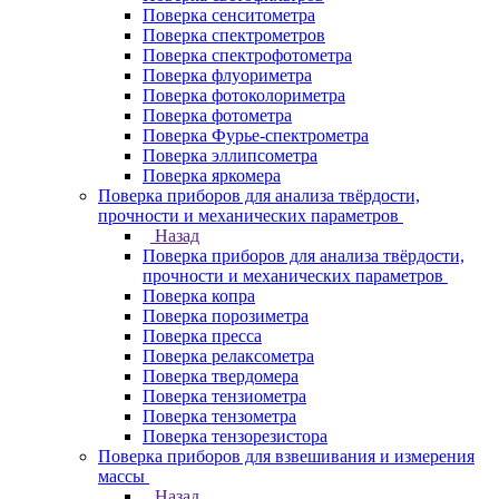
Поверка сенситометра
Поверка спектрометров
Поверка спектрофотометра
Поверка флуориметра
Поверка фотоколориметра
Поверка фотометра
Поверка Фурье-спектрометра
Поверка эллипсометра
Поверка яркомера
Поверка приборов для анализа твёрдости,
прочности и механических параметров
Назад
Поверка приборов для анализа твёрдости,
прочности и механических параметров
Поверка копра
Поверка порозиметра
Поверка пресса
Поверка релаксометра
Поверка твердомера
Поверка тензиометра
Поверка тензометра
Поверка тензорезистора
Поверка приборов для взвешивания и измерения
массы
Назад