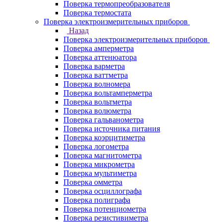
Поверка термопреобразователя
Поверка термостата
Поверка электроизмерительных приборов
Назад
Поверка электроизмерительных приборов
Поверка амперметра
Поверка аттенюатора
Поверка варметра
Поверка ваттметра
Поверка волномера
Поверка вольтамперметра
Поверка вольтметра
Поверка волюметра
Поверка гальванометра
Поверка источника питания
Поверка коэрцитиметра
Поверка логометра
Поверка магнитометра
Поверка микрометра
Поверка мультиметра
Поверка омметра
Поверка осциллографа
Поверка полиграфа
Поверка потенциометра
Поверка резистивиметра