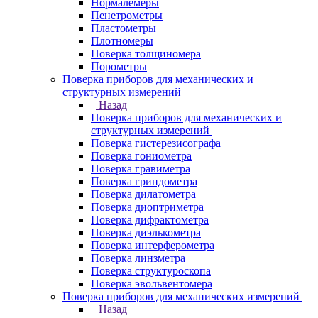
Нормалемеры
Пенетрометры
Пластометры
Плотномеры
Поверка толщиномера
Порометры
Поверка приборов для механических и
структурных измерений
Назад
Поверка приборов для механических и
структурных измерений
Поверка гистерезисографа
Поверка гониометра
Поверка гравиметра
Поверка гриндометра
Поверка дилатометра
Поверка диоптриметра
Поверка дифрактометра
Поверка диэлькометра
Поверка интерферометра
Поверка линзметра
Поверка структуроскопа
Поверка эвольвентомера
Поверка приборов для механических измерений
Назад