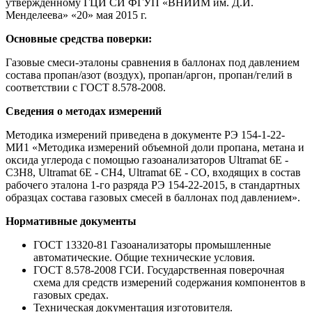
утвержденному ГЦИ СИ ФГУП «ВНИИМ им. Д.И.
Менделеева» «20» мая 2015 г.
Основные средства поверки:
Газовые смеси-эталоны сравнения в баллонах под давлением
состава пропан/азот (воздух), пропан/аргон, пропан/гелий в
соответствии с ГОСТ 8.578-2008.
Сведения о методах измерений
Методика измерений приведена в документе РЭ 154-1-22-
МИ1 «Методика измерений объемной доли пропана, метана и
оксида углерода с помощью газоанализаторов Ultramat 6E -
С3Н8, Ultramat 6E - CH4, Ultramat 6E - CO, входящих в состав
рабочего эталона 1-го разряда РЭ 154-22-2015, в стандартных
образцах состава газовых смесей в баллонах под давлением».
Нормативные документы
ГОСТ 13320-81 Газоанализаторы промышленные
автоматические. Общие технические условия.
ГОСТ 8.578-2008 ГСИ. Государственная поверочная
схема для средств измерений содержания компонентов в
газовых средах.
Техническая документация изготовителя.