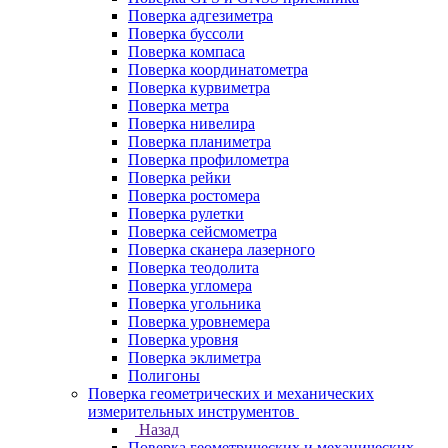
Поверка адгезиметра
Поверка буссоли
Поверка компаса
Поверка координатометра
Поверка курвиметра
Поверка метра
Поверка нивелира
Поверка планиметра
Поверка профилометра
Поверка рейки
Поверка ростомера
Поверка рулетки
Поверка сейсмометра
Поверка сканера лазерного
Поверка теодолита
Поверка угломера
Поверка угольника
Поверка уровнемера
Поверка уровня
Поверка эклиметра
Полигоны
Поверка геометрических и механических
измерительных инструментов
Назад
Поверка геометрических и механических