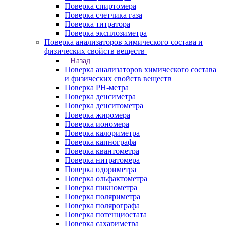
Поверка спиртомера
Поверка счетчика газа
Поверка титратора
Поверка эксплозиметра
Поверка анализаторов химического состава и
физических свойств веществ
Назад
Поверка анализаторов химического состава
и физических свойств веществ
Поверка PH-метра
Поверка денсиметра
Поверка денситометра
Поверка жиромера
Поверка иономера
Поверка калориметра
Поверка капнографа
Поверка квантометра
Поверка нитратомера
Поверка одориметра
Поверка ольфактометра
Поверка пикнометра
Поверка поляриметра
Поверка полярографа
Поверка потенциостата
Поверка сахариметра