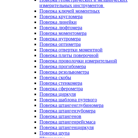
измерительных инструментов
Поверка ключей моментных
Поверка кругломера
Поверка линейки
Поверка люфтомера
Поверка моментомера
Поверка нутромера
Поверка оптиметра
Поверка отвертки моментной
Поверка плиты поверочной
Поверка проволочки измерительной
Поверка прогибомера
Поверка резольвометра
Поверка скобы
Поверка стенкомера
Поверка сферометра
Поверка циркуля
Поверка шаблона путевого
Поверка штангенглубиномера
Поверка штангензубомера
Поверка штангенов
Поверка штангенрейсмаса
Поверка штангенциркуля
Поверка щупа