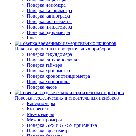
Поверка иономера
Поверка калориметра
Поверка капнографа
Поверка квантометра
Поверка нитратомера
Поверка одориметра
Еще
Поверка временных измерительных приборов
Поверка секундомера
Поверка синхроноскопа
Поверка таймера
Поверка хронометра
Поверка хронопотенциометра
Поверка хроноскопа
Поверка часов
Поверка геодезических и строительных приборов
Каверномеры
Кипрегели
Межосемеры
Межцентромеры
Поверка GPS и GNSS приемника
Поверка адгезиметра