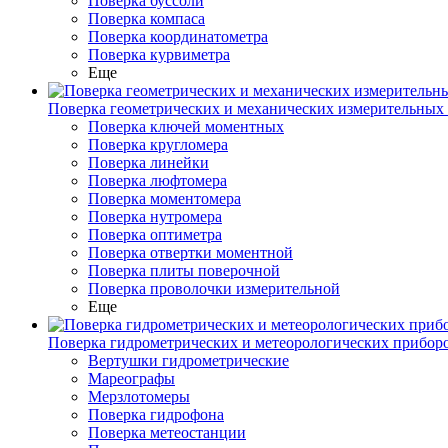
Поверка буссоли
Поверка компаса
Поверка координатометра
Поверка курвиметра
Еще
Поверка геометрических и механических измерительных
Поверка ключей моментных
Поверка кругломера
Поверка линейки
Поверка люфтомера
Поверка моментомера
Поверка нутромера
Поверка оптиметра
Поверка отвертки моментной
Поверка плиты поверочной
Поверка проволочки измерительной
Еще
Поверка гидрометрических и метеорологических прибор
Вертушки гидрометрические
Мареографы
Мерзлотомеры
Поверка гидрофона
Поверка метеостанции