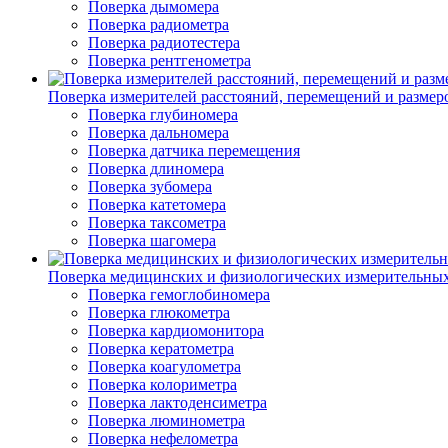
Поверка дымомера
Поверка радиометра
Поверка радиотестера
Поверка рентгенометра
Поверка измерителей расстояний, перемещений и размер
Поверка глубиномера
Поверка дальномера
Поверка датчика перемещения
Поверка длиномера
Поверка зубомера
Поверка катетомера
Поверка таксометра
Поверка шагомера
Поверка медицинских и физиологических измерительны
Поверка гемоглобиномера
Поверка глюкометра
Поверка кардиомонитора
Поверка кератометра
Поверка коагулометра
Поверка колориметра
Поверка лактоденсиметра
Поверка люминометра
Поверка нефелометра