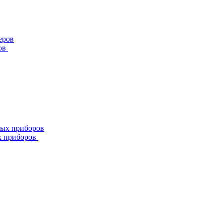
ов
х приборов