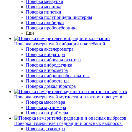
Поверка мензурки
Поверка мерника
Поверка пипетки
Поверка полуприцепа-цистерны
Поверка пробирки
Поверка пробоотборника
Еще
Поверка измерителей вибрации и колебаний
Поверка акселерометра
Поверка вибратора
Поверка виброанализатора
Поверка вибродатчика
Поверка виброметра
Поверка вибропреобразователя
Поверка вибростенда
Поверка дозкалибратора
Поверка измерителей мутности и плотности веществ
Поверка массомера
Поверка мутномера
Поверка натриймера
Поверка измерителей радиации и опасных выбросов
Поверка дозиметра