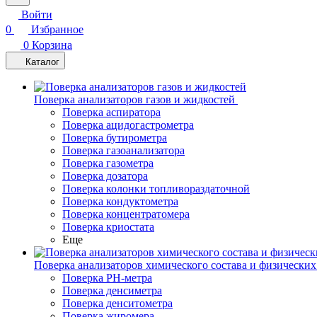
Войти
0
Избранное
0
Корзина
Каталог
Поверка анализаторов газов и жидкостей
Поверка аспиратора
Поверка ацидогастрометра
Поверка бутирометра
Поверка газоанализатора
Поверка газометра
Поверка дозатора
Поверка колонки топливораздаточной
Поверка кондуктометра
Поверка концентратомера
Поверка криостата
Еще
Поверка анализаторов химического состава и физических
Поверка PH-метра
Поверка денсиметра
Поверка денситометра
Поверка жиромера