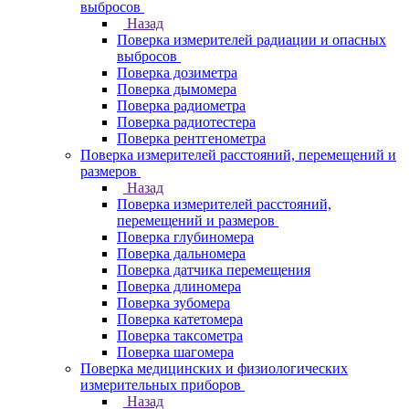
выбросов
Назад
Поверка измерителей радиации и опасных
выбросов
Поверка дозиметра
Поверка дымомера
Поверка радиометра
Поверка радиотестера
Поверка рентгенометра
Поверка измерителей расстояний, перемещений и
размеров
Назад
Поверка измерителей расстояний,
перемещений и размеров
Поверка глубиномера
Поверка дальномера
Поверка датчика перемещения
Поверка длиномера
Поверка зубомера
Поверка катетомера
Поверка таксометра
Поверка шагомера
Поверка медицинских и физиологических
измерительных приборов
Назад