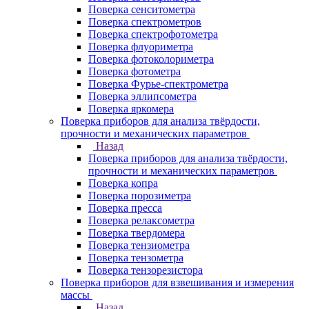
Поверка сенситометра
Поверка спектрометров
Поверка спектрофотометра
Поверка флуориметра
Поверка фотоколориметра
Поверка фотометра
Поверка Фурье-спектрометра
Поверка эллипсометра
Поверка яркомера
Поверка приборов для анализа твёрдости,
прочности и механических параметров
Назад
Поверка приборов для анализа твёрдости,
прочности и механических параметров
Поверка копра
Поверка порозиметра
Поверка пресса
Поверка релаксометра
Поверка твердомера
Поверка тензиометра
Поверка тензометра
Поверка тензорезистора
Поверка приборов для взвешивания и измерения
массы
Назад