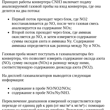
Принцип работы конвертера CNH3 включает подачу
анализируемой газовой пробы на вход конвертера, где она
делится на два потока:
Первый поток проходит через блок, где NO2
восстанавливается до NO, после чего газовая смесь
анализируется на содержание NOx;
Второй поток проходит через блок, где аммиак
окисляется до NO, и затем измеряется содержание
суммы оксидов азота и аммиака Ny. Содержание
аммиака определяется как разница между Ny и NOx.
Газовая проба может поступать в газоанализаторы без
конвертера, что позволяет измерять содержание оксида азота
(NO), сумму оксидов (NOx) и разницу между ними,
соответствующую содержанию диоксида азота (NO2).
На дисплей газоанализаторов выводится следующая
информация:
содержание в пробе NO/NO2/NOx;
содержание в пробе NOx/Ny/NH3.
Переключение диапазонов измерений осуществляется при
переходе от единиц ppb к ppm (от мкг/м³ к мг/м³) с помощью
клавиш на передней панели прибора. Результаты измерений