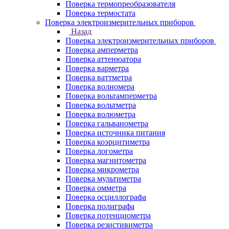
Поверка термопреобразователя
Поверка термостата
Поверка электроизмерительных приборов
Назад
Поверка электроизмерительных приборов
Поверка амперметра
Поверка аттенюатора
Поверка варметра
Поверка ваттметра
Поверка волномера
Поверка вольтамперметра
Поверка вольтметра
Поверка волюметра
Поверка гальванометра
Поверка источника питания
Поверка коэрцитиметра
Поверка логометра
Поверка магнитометра
Поверка микрометра
Поверка мультиметра
Поверка омметра
Поверка осциллографа
Поверка полиграфа
Поверка потенциометра
Поверка резистивиметра