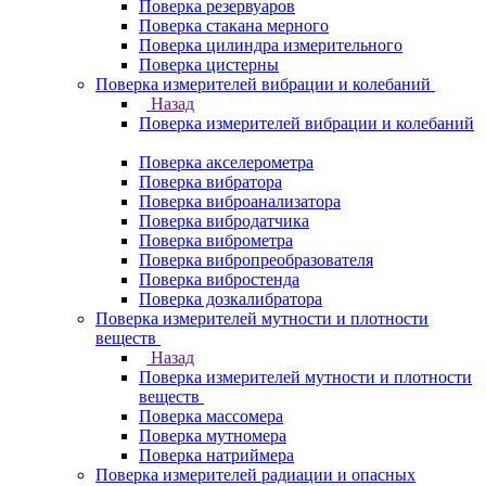
Поверка резервуаров
Поверка стакана мерного
Поверка цилиндра измерительного
Поверка цистерны
Поверка измерителей вибрации и колебаний
Назад
Поверка измерителей вибрации и колебаний
Поверка акселерометра
Поверка вибратора
Поверка виброанализатора
Поверка вибродатчика
Поверка виброметра
Поверка вибропреобразователя
Поверка вибростенда
Поверка дозкалибратора
Поверка измерителей мутности и плотности
веществ
Назад
Поверка измерителей мутности и плотности
веществ
Поверка массомера
Поверка мутномера
Поверка натриймера
Поверка измерителей радиации и опасных