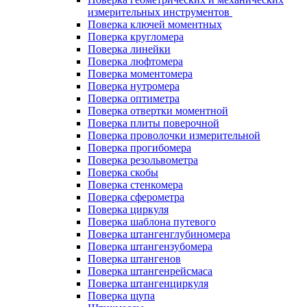
измерительных инструментов
Поверка ключей моментных
Поверка кругломера
Поверка линейки
Поверка люфтомера
Поверка моментомера
Поверка нутромера
Поверка оптиметра
Поверка отвертки моментной
Поверка плиты поверочной
Поверка проволочки измерительной
Поверка прогибомера
Поверка резольвометра
Поверка скобы
Поверка стенкомера
Поверка сферометра
Поверка циркуля
Поверка шаблона путевого
Поверка штангенглубиномера
Поверка штангензубомера
Поверка штангенов
Поверка штангенрейсмаса
Поверка штангенциркуля
Поверка щупа