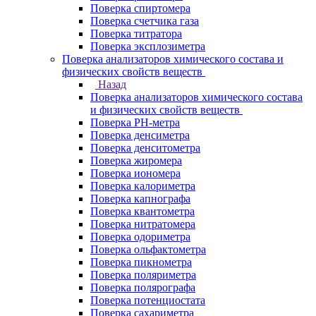
Поверка спиртомера
Поверка счетчика газа
Поверка титратора
Поверка эксплозиметра
Поверка анализаторов химического состава и
физических свойств веществ
Назад
Поверка анализаторов химического состава
и физических свойств веществ
Поверка PH-метра
Поверка денсиметра
Поверка денситометра
Поверка жиромера
Поверка иономера
Поверка калориметра
Поверка капнографа
Поверка квантометра
Поверка нитратомера
Поверка одориметра
Поверка ольфактометра
Поверка пикнометра
Поверка поляриметра
Поверка полярографа
Поверка потенциостата
Поверка сахариметра