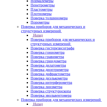
Нормалемеры
Пенетрометры
Пластометры
Плотномеры
Поверка толщиномера
Порометры
Поверка приборов для механических и
структурных измерений
Назад
Поверка приборов для механических и
структурных измерений
Поверка гистерезисографа
Поверка гониометра
Поверка гравиметра
Поверка гриндометра
Поверка дилатометра
Поверка диоптриметра
Поверка дифрактометра
Поверка диэлькометра
Поверка интерферометра
Поверка линзметра
Поверка структуроскопа
Поверка эвольвентомера
Поверка приборов для механических измерений
Назад