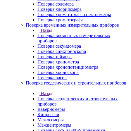
Поверка солемера
Поверка хлоридомера
Поверка хромато-масс-спектрометра
Поверка хроматографа
Поверка временных измерительных приборов
Назад
Поверка временных измерительных
приборов
Поверка секундомера
Поверка синхроноскопа
Поверка таймера
Поверка хронометра
Поверка хронопотенциометра
Поверка хроноскопа
Поверка часов
Поверка геодезических и строительных приборов
Назад
Поверка геодезических и строительных
приборов
Каверномеры
Кипрегели
Межосемеры
Межцентромеры
Поверка GPS и GNSS приемника