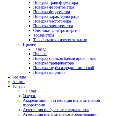
Поверка трансформатора
Поверка ферритометра
Поверка феррометра
Поверка характериографа
Поверка частотомера
Поверка электрометра
Счетчики электроэнергии
Тесламетры
Токосъемники измерительные
Прочее
Назад
Прочее
Поверка станков балансировочных
Поверка тарификатора
Поверка трубы аэродинамической
Поверка шприцов
Бренды
Акции
Услуги
Назад
Услуги
Аккредитация и аттестация испытательной
лаборатории
Аттестация и обучение специалистов
Аттестация испытательного оборудования