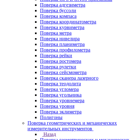
Поверка адгезиметра
Поверка буссоли
Поверка компаса
Поверка координатометра
Поверка курвиметра
Поверка метра
Поверка нивелира
Поверка планиметра
Поверка профилометра
Поверка рейки
Поверка ростомера
Поверка рулетки
Поверка сейсмометра
Поверка сканера лазерного
Поверка теодолита
Поверка угломера
Поверка угольника
Поверка уровнемера
Поверка уровня
Поверка эклиметра
Полигоны
Поверка геометрических и механических
измерительных инструментов
Назад
Поверка геометрических и механических