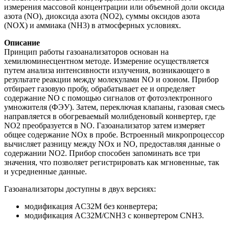
измерения массовой концентрации или объемной доли оксида
азота (NO), диоксида азота (NO2), суммы оксидов азота
(NOX) и аммиака (NH3) в атмосферных условиях.
Описание
Принцип работы газоанализаторов основан на
хемилюминесцентном методе. Измерение осуществляется
путем анализа интенсивности излучения, возникающего в
результате реакции между молекулами NO и озоном. Прибор
отбирает газовую пробу, обрабатывает ее и определяет
содержание NO с помощью сигналов от фотоэлектронного
умножителя (ФЭУ). Затем, переключая клапаны, газовая смесь
направляется в обогреваемый молибденовый конвертер, где
NO2 преобразуется в NO. Газоанализатор затем измеряет
общее содержание NOx в пробе. Встроенный микропроцессор
вычисляет разницу между NOx и NO, предоставляя данные о
содержании NO2. Прибор способен запоминать все три
значения, что позволяет регистрировать как мгновенные, так
и усредненные данные.
Газоанализаторы доступны в двух версиях:
модификация AC32M без конвертера;
модификация AC32M/CNH3 с конвертером CNH3.