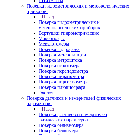
Штихмассы
Поверка гидрометрических и метеорологических
приборов
Назад
Поверка гидрометрических и
метеорологических приборов
Вертушки гидрометрические
Мареографы
Мерзлотомеры
Поверка гидрофона
Поверка метеостанции
Поверка метроштока
Поверка осадкомера
Поверка перепадометра
Поверка пиранометра
Поверка пиргелиометра
Поверка плювиографа
Эхолоты
Поверка датчиков и измерителей физических
параметров
Назад
Поверка датчиков и измерителей
физических параметров
Поверка белизномера
Поверка белкомера