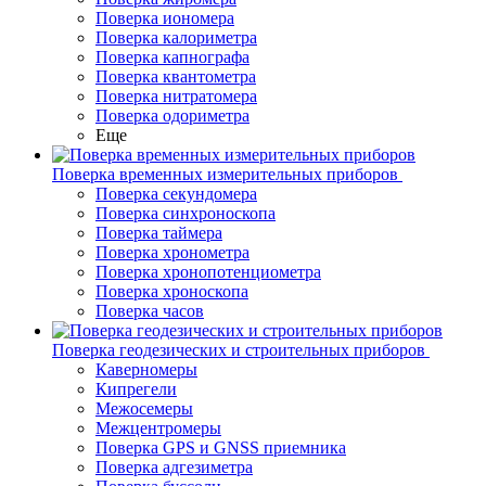
Поверка иономера
Поверка калориметра
Поверка капнографа
Поверка квантометра
Поверка нитратомера
Поверка одориметра
Еще
Поверка временных измерительных приборов
Поверка секундомера
Поверка синхроноскопа
Поверка таймера
Поверка хронометра
Поверка хронопотенциометра
Поверка хроноскопа
Поверка часов
Поверка геодезических и строительных приборов
Каверномеры
Кипрегели
Межосемеры
Межцентромеры
Поверка GPS и GNSS приемника
Поверка адгезиметра