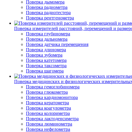
Поверка дымомера
Поверка радиометра
Поверка радиотестера
Поверка рентгенометра
Поверка измерителей расстояний, перемещений и размер
Поверка глубиномера
Поверка дальномера
Поверка датчика перемещения
Поверка длиномера
Поверка зубомера
Поверка катетомера
Поверка таксометра
Поверка шагомера
Поверка медицинских и физиологических измерительны
Поверка гемоглобиномера
Поверка глюкометра
Поверка кардиомонитора
Поверка кератометра
Поверка коагулометра
Поверка колориметра
Поверка лактоденсиметра
Поверка люминометра
Поверка нефелометра