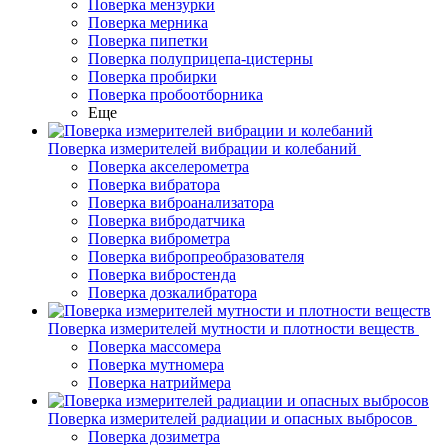
Поверка мензурки
Поверка мерника
Поверка пипетки
Поверка полуприцепа-цистерны
Поверка пробирки
Поверка пробоотборника
Еще
Поверка измерителей вибрации и колебаний
Поверка акселерометра
Поверка вибратора
Поверка виброанализатора
Поверка вибродатчика
Поверка виброметра
Поверка вибропреобразователя
Поверка вибростенда
Поверка дозкалибратора
Поверка измерителей мутности и плотности веществ
Поверка массомера
Поверка мутномера
Поверка натриймера
Поверка измерителей радиации и опасных выбросов
Поверка дозиметра