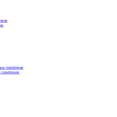
ов
х приборов