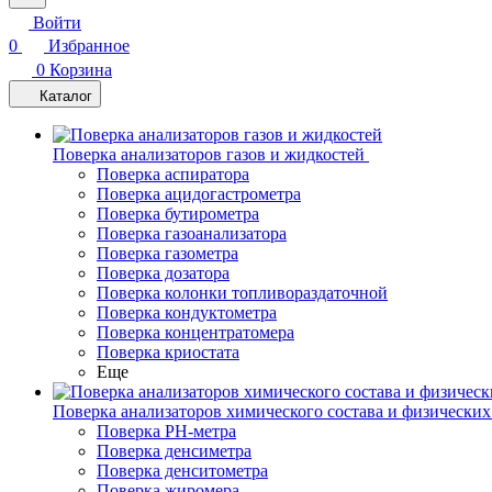
Войти
0
Избранное
0
Корзина
Каталог
Поверка анализаторов газов и жидкостей
Поверка аспиратора
Поверка ацидогастрометра
Поверка бутирометра
Поверка газоанализатора
Поверка газометра
Поверка дозатора
Поверка колонки топливораздаточной
Поверка кондуктометра
Поверка концентратомера
Поверка криостата
Еще
Поверка анализаторов химического состава и физических
Поверка PH-метра
Поверка денсиметра
Поверка денситометра
Поверка жиромера