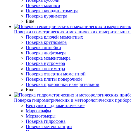
Поверка буссоли
Поверка компаса
Поверка координатометра
Поверка курвиметра
Еще
Поверка геометрических и механических измерительных
Поверка ключей моментных
Поверка кругломера
Поверка линейки
Поверка люфтомера
Поверка моментомера
Поверка нутромера
Поверка оптиметра
Поверка отвертки моментной
Поверка плиты поверочной
Поверка проволочки измерительной
Еще
Поверка гидрометрических и метеорологических прибор
Вертушки гидрометрические
Мареографы
Мерзлотомеры
Поверка гидрофона
Поверка метеостанции