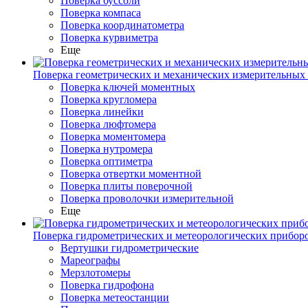
Поверка буссоли
Поверка компаса
Поверка координатометра
Поверка курвиметра
Еще
Поверка геометрических и механических измерительных
Поверка ключей моментных
Поверка кругломера
Поверка линейки
Поверка люфтомера
Поверка моментомера
Поверка нутромера
Поверка оптиметра
Поверка отвертки моментной
Поверка плиты поверочной
Поверка проволочки измерительной
Еще
Поверка гидрометрических и метеорологических прибор
Вертушки гидрометрические
Мареографы
Мерзлотомеры
Поверка гидрофона
Поверка метеостанции