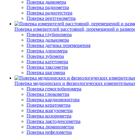
Поверка дымомера
Поверка радиометра
Поверка радиотестера
Поверка рентгенометра
Поверка измерителей расстояний, перемещений и размер
Поверка глубиномера
Поверка дальномера
Поверка датчика перемещения
Поверка длиномера
Поверка зубомера
Поверка катетомера
Поверка таксометра
Поверка шагомера
Поверка медицинских и физиологических измерительны
Поверка гемоглобиномера
Поверка глюкометра
Поверка кардиомонитора
Поверка кератометра
Поверка коагулометра
Поверка колориметра
Поверка лактоденсиметра
Поверка люминометра
Поверка нефелометра