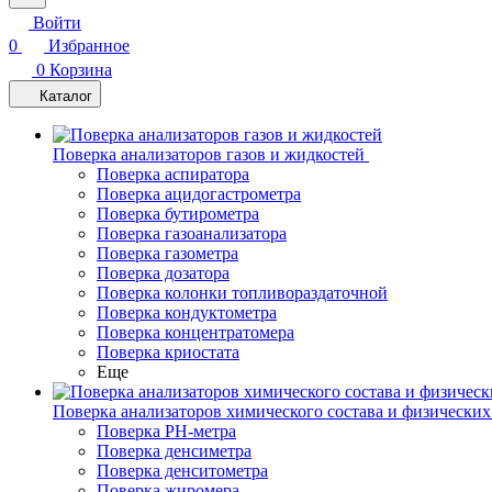
Войти
0
Избранное
0
Корзина
Каталог
Поверка анализаторов газов и жидкостей
Поверка аспиратора
Поверка ацидогастрометра
Поверка бутирометра
Поверка газоанализатора
Поверка газометра
Поверка дозатора
Поверка колонки топливораздаточной
Поверка кондуктометра
Поверка концентратомера
Поверка криостата
Еще
Поверка анализаторов химического состава и физических
Поверка PH-метра
Поверка денсиметра
Поверка денситометра
Поверка жиромера