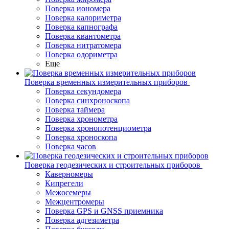
Поверка иономера
Поверка калориметра
Поверка капнографа
Поверка квантометра
Поверка нитратомера
Поверка одориметра
Еще
Поверка временных измерительных приборов
Поверка секундомера
Поверка синхроноскопа
Поверка таймера
Поверка хронометра
Поверка хронопотенциометра
Поверка хроноскопа
Поверка часов
Поверка геодезических и строительных приборов
Каверномеры
Кипрегели
Межосемеры
Межцентромеры
Поверка GPS и GNSS приемника
Поверка адгезиметра