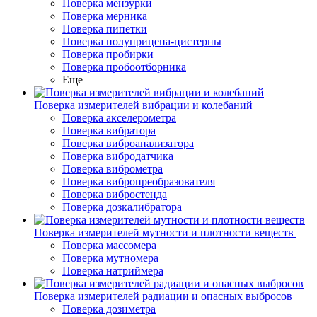
Поверка мензурки
Поверка мерника
Поверка пипетки
Поверка полуприцепа-цистерны
Поверка пробирки
Поверка пробоотборника
Еще
Поверка измерителей вибрации и колебаний
Поверка акселерометра
Поверка вибратора
Поверка виброанализатора
Поверка вибродатчика
Поверка виброметра
Поверка вибропреобразователя
Поверка вибростенда
Поверка дозкалибратора
Поверка измерителей мутности и плотности веществ
Поверка массомера
Поверка мутномера
Поверка натриймера
Поверка измерителей радиации и опасных выбросов
Поверка дозиметра