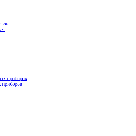
ов
х приборов