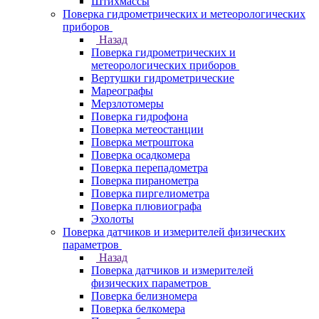
Штихмассы
Поверка гидрометрических и метеорологических
приборов
Назад
Поверка гидрометрических и
метеорологических приборов
Вертушки гидрометрические
Мареографы
Мерзлотомеры
Поверка гидрофона
Поверка метеостанции
Поверка метроштока
Поверка осадкомера
Поверка перепадометра
Поверка пиранометра
Поверка пиргелиометра
Поверка плювиографа
Эхолоты
Поверка датчиков и измерителей физических
параметров
Назад
Поверка датчиков и измерителей
физических параметров
Поверка белизномера
Поверка белкомера