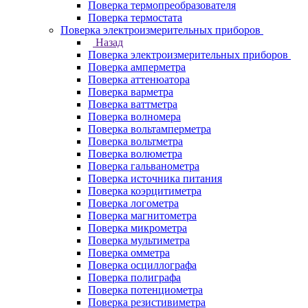
Поверка термопреобразователя
Поверка термостата
Поверка электроизмерительных приборов
Назад
Поверка электроизмерительных приборов
Поверка амперметра
Поверка аттенюатора
Поверка варметра
Поверка ваттметра
Поверка волномера
Поверка вольтамперметра
Поверка вольтметра
Поверка волюметра
Поверка гальванометра
Поверка источника питания
Поверка коэрцитиметра
Поверка логометра
Поверка магнитометра
Поверка микрометра
Поверка мультиметра
Поверка омметра
Поверка осциллографа
Поверка полиграфа
Поверка потенциометра
Поверка резистивиметра