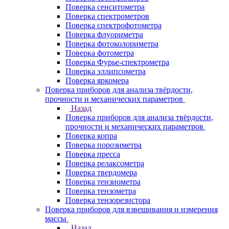
Поверка сенситометра
Поверка спектрометров
Поверка спектрофотометра
Поверка флуориметра
Поверка фотоколориметра
Поверка фотометра
Поверка Фурье-спектрометра
Поверка эллипсометра
Поверка яркомера
Поверка приборов для анализа твёрдости,
прочности и механических параметров
Назад
Поверка приборов для анализа твёрдости,
прочности и механических параметров
Поверка копра
Поверка порозиметра
Поверка пресса
Поверка релаксометра
Поверка твердомера
Поверка тензиометра
Поверка тензометра
Поверка тензорезистора
Поверка приборов для взвешивания и измерения
массы
Назад