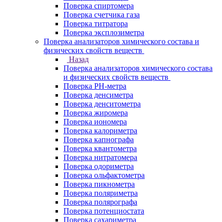
Поверка спиртомера
Поверка счетчика газа
Поверка титратора
Поверка эксплозиметра
Поверка анализаторов химического состава и
физических свойств веществ
Назад
Поверка анализаторов химического состава
и физических свойств веществ
Поверка PH-метра
Поверка денсиметра
Поверка денситометра
Поверка жиромера
Поверка иономера
Поверка калориметра
Поверка капнографа
Поверка квантометра
Поверка нитратомера
Поверка одориметра
Поверка ольфактометра
Поверка пикнометра
Поверка поляриметра
Поверка полярографа
Поверка потенциостата
Поверка сахариметра