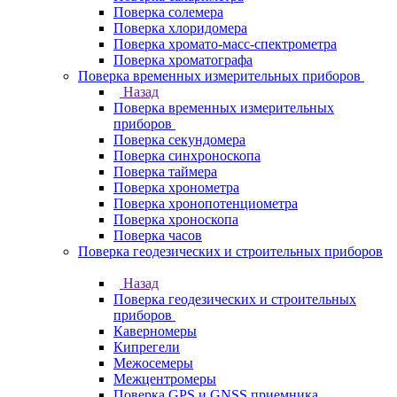
Поверка солемера
Поверка хлоридомера
Поверка хромато-масс-спектрометра
Поверка хроматографа
Поверка временных измерительных приборов
Назад
Поверка временных измерительных
приборов
Поверка секундомера
Поверка синхроноскопа
Поверка таймера
Поверка хронометра
Поверка хронопотенциометра
Поверка хроноскопа
Поверка часов
Поверка геодезических и строительных приборов
Назад
Поверка геодезических и строительных
приборов
Каверномеры
Кипрегели
Межосемеры
Межцентромеры
Поверка GPS и GNSS приемника