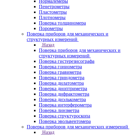
Нормалемеры
Пенетрометры
Пластометры
Плотномеры
Поверка толщиномера
Порометры
Поверка приборов для механических и
структурных измерений
Назад
Поверка приборов для механических и
структурных измерений
Поверка гистерезисографа
Поверка гониометра
Поверка гравиметра
Поверка гриндометра
Поверка дилатометра
Поверка диоптриметра
Поверка дифрактометра
Поверка диэлькометра
Поверка интерферометра
Поверка линзметра
Поверка структуроскопа
Поверка эвольвентомера
Поверка приборов для механических измерений
Назад