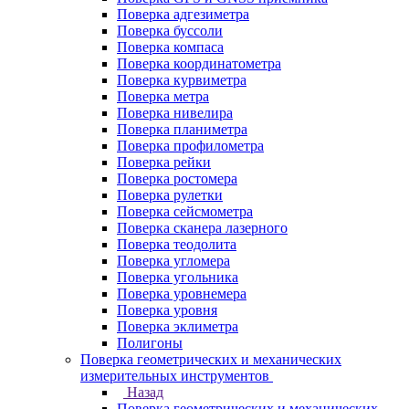
Поверка адгезиметра
Поверка буссоли
Поверка компаса
Поверка координатометра
Поверка курвиметра
Поверка метра
Поверка нивелира
Поверка планиметра
Поверка профилометра
Поверка рейки
Поверка ростомера
Поверка рулетки
Поверка сейсмометра
Поверка сканера лазерного
Поверка теодолита
Поверка угломера
Поверка угольника
Поверка уровнемера
Поверка уровня
Поверка эклиметра
Полигоны
Поверка геометрических и механических
измерительных инструментов
Назад
Поверка геометрических и механических