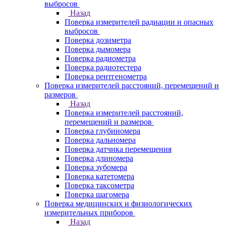
выбросов
Назад
Поверка измерителей радиации и опасных
выбросов
Поверка дозиметра
Поверка дымомера
Поверка радиометра
Поверка радиотестера
Поверка рентгенометра
Поверка измерителей расстояний, перемещений и
размеров
Назад
Поверка измерителей расстояний,
перемещений и размеров
Поверка глубиномера
Поверка дальномера
Поверка датчика перемещения
Поверка длиномера
Поверка зубомера
Поверка катетомера
Поверка таксометра
Поверка шагомера
Поверка медицинских и физиологических
измерительных приборов
Назад