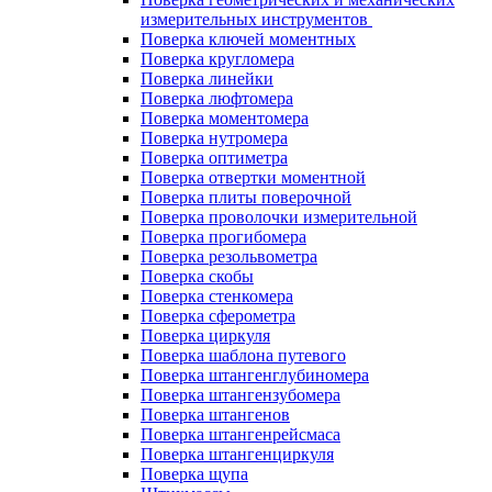
измерительных инструментов
Поверка ключей моментных
Поверка кругломера
Поверка линейки
Поверка люфтомера
Поверка моментомера
Поверка нутромера
Поверка оптиметра
Поверка отвертки моментной
Поверка плиты поверочной
Поверка проволочки измерительной
Поверка прогибомера
Поверка резольвометра
Поверка скобы
Поверка стенкомера
Поверка сферометра
Поверка циркуля
Поверка шаблона путевого
Поверка штангенглубиномера
Поверка штангензубомера
Поверка штангенов
Поверка штангенрейсмаса
Поверка штангенциркуля
Поверка щупа