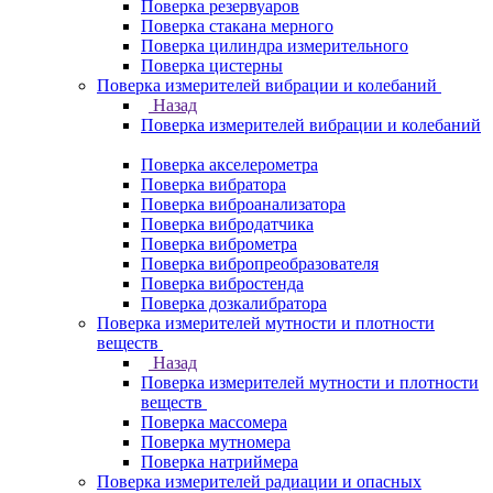
Поверка резервуаров
Поверка стакана мерного
Поверка цилиндра измерительного
Поверка цистерны
Поверка измерителей вибрации и колебаний
Назад
Поверка измерителей вибрации и колебаний
Поверка акселерометра
Поверка вибратора
Поверка виброанализатора
Поверка вибродатчика
Поверка виброметра
Поверка вибропреобразователя
Поверка вибростенда
Поверка дозкалибратора
Поверка измерителей мутности и плотности
веществ
Назад
Поверка измерителей мутности и плотности
веществ
Поверка массомера
Поверка мутномера
Поверка натриймера
Поверка измерителей радиации и опасных