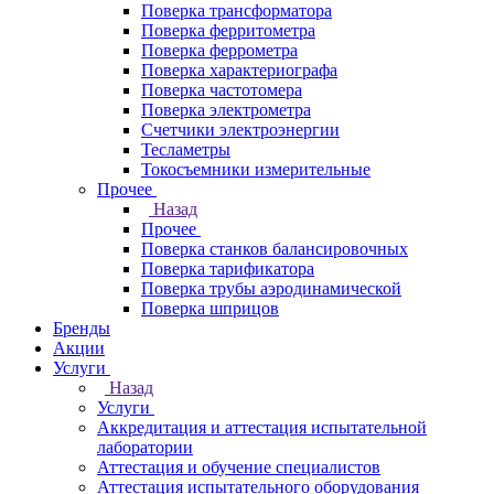
Поверка трансформатора
Поверка ферритометра
Поверка феррометра
Поверка характериографа
Поверка частотомера
Поверка электрометра
Счетчики электроэнергии
Тесламетры
Токосъемники измерительные
Прочее
Назад
Прочее
Поверка станков балансировочных
Поверка тарификатора
Поверка трубы аэродинамической
Поверка шприцов
Бренды
Акции
Услуги
Назад
Услуги
Аккредитация и аттестация испытательной
лаборатории
Аттестация и обучение специалистов
Аттестация испытательного оборудования