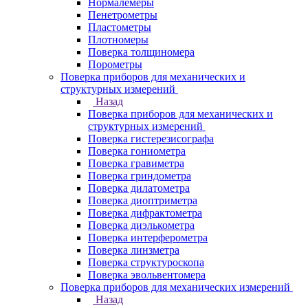
Нормалемеры
Пенетрометры
Пластометры
Плотномеры
Поверка толщиномера
Порометры
Поверка приборов для механических и
структурных измерений
Назад
Поверка приборов для механических и
структурных измерений
Поверка гистерезисографа
Поверка гониометра
Поверка гравиметра
Поверка гриндометра
Поверка дилатометра
Поверка диоптриметра
Поверка дифрактометра
Поверка диэлькометра
Поверка интерферометра
Поверка линзметра
Поверка структуроскопа
Поверка эвольвентомера
Поверка приборов для механических измерений
Назад