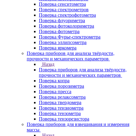
Поверка сенситометра
Поверка спектрометров
Поверка спектрофотометра
Поверка флуориметра
Поверка фотоколориметра
Поверка фотометра
Поверка Фурье-спектрометра
Поверка эллипсометра
Поверка яркомера
Поверка приборов для анализа твёрдости,
прочности и механических параметров
Назад
Поверка приборов для анализа твёрдости,
прочности и механических параметров
Поверка копра
Поверка порозиметра
Поверка пресса
Поверка релаксометра
Поверка твердомера
Поверка тензиометра
Поверка тензометра
Поверка тензорезистора
Поверка приборов для взвешивания и измерения
массы
Назад