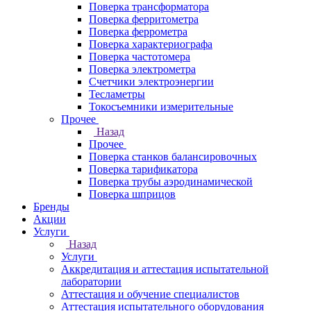
Поверка трансформатора
Поверка ферритометра
Поверка феррометра
Поверка характериографа
Поверка частотомера
Поверка электрометра
Счетчики электроэнергии
Тесламетры
Токосъемники измерительные
Прочее
Назад
Прочее
Поверка станков балансировочных
Поверка тарификатора
Поверка трубы аэродинамической
Поверка шприцов
Бренды
Акции
Услуги
Назад
Услуги
Аккредитация и аттестация испытательной
лаборатории
Аттестация и обучение специалистов
Аттестация испытательного оборудования