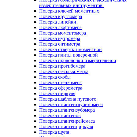
измерительных инструментов
Поверка ключей моментных
Поверка кругломера
Поверка линейки
Поверка люфтомера
Поверка моментомера
Поверка нутромера
Поверка оптиметра
Поверка отвертки моментной
Поверка плиты поверочной
Поверка проволочки измерительной
Поверка прогибомера
Поверка резольвометра
Поверка скобы
Поверка стенкомера
Поверка сферометра
Поверка циркуля
Поверка шаблона путевого
Поверка штангенглубиномера
Поверка штангензубомера
Поверка штангенов
Поверка штангенрейсмаса
Поверка штангенциркуля
Поверка щупа