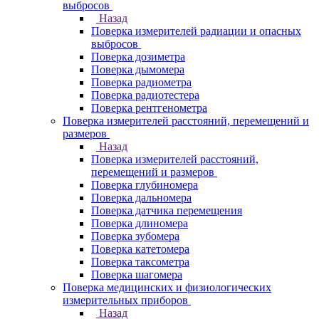
выбросов
Назад
Поверка измерителей радиации и опасных
выбросов
Поверка дозиметра
Поверка дымомера
Поверка радиометра
Поверка радиотестера
Поверка рентгенометра
Поверка измерителей расстояний, перемещений и
размеров
Назад
Поверка измерителей расстояний,
перемещений и размеров
Поверка глубиномера
Поверка дальномера
Поверка датчика перемещения
Поверка длиномера
Поверка зубомера
Поверка катетомера
Поверка таксометра
Поверка шагомера
Поверка медицинских и физиологических
измерительных приборов
Назад