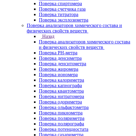
Поверка спиртомера
Поверка счетчика газа
Поверка титратора
Поверка эксплозиметра
Поверка анализаторов химического состава и
физических свойств веществ
Назад
Поверка анализаторов химического состава
и физических свойств веществ
Поверка PH-метра
Поверка денсиметра
Поверка денситометра
Поверка жиромера
Поверка иономера
Поверка калориметра
Поверка капнографа
Поверка квантометра
Поверка нитратомера
Поверка одориметра
Поверка ольфактометра
Поверка пикнометра
Поверка поляриметра
Поверка полярографа
Поверка потенциостата
Поверка сахариметра