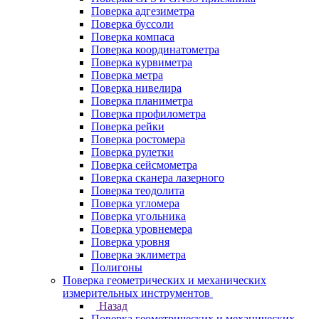
Поверка адгезиметра
Поверка буссоли
Поверка компаса
Поверка координатометра
Поверка курвиметра
Поверка метра
Поверка нивелира
Поверка планиметра
Поверка профилометра
Поверка рейки
Поверка ростомера
Поверка рулетки
Поверка сейсмометра
Поверка сканера лазерного
Поверка теодолита
Поверка угломера
Поверка угольника
Поверка уровнемера
Поверка уровня
Поверка эклиметра
Полигоны
Поверка геометрических и механических
измерительных инструментов
Назад
Поверка геометрических и механических