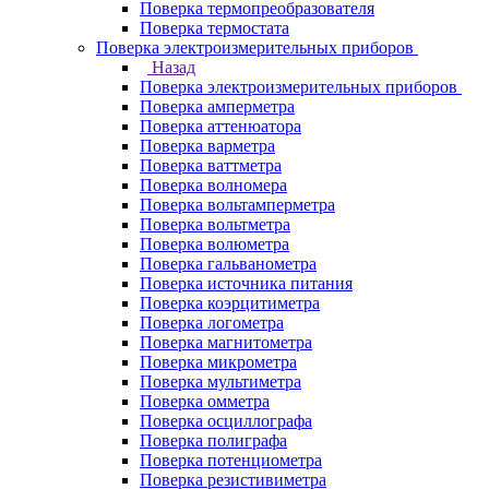
Поверка термопреобразователя
Поверка термостата
Поверка электроизмерительных приборов
Назад
Поверка электроизмерительных приборов
Поверка амперметра
Поверка аттенюатора
Поверка варметра
Поверка ваттметра
Поверка волномера
Поверка вольтамперметра
Поверка вольтметра
Поверка волюметра
Поверка гальванометра
Поверка источника питания
Поверка коэрцитиметра
Поверка логометра
Поверка магнитометра
Поверка микрометра
Поверка мультиметра
Поверка омметра
Поверка осциллографа
Поверка полиграфа
Поверка потенциометра
Поверка резистивиметра