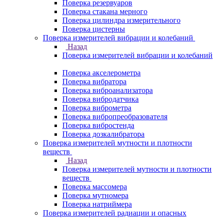
Поверка резервуаров
Поверка стакана мерного
Поверка цилиндра измерительного
Поверка цистерны
Поверка измерителей вибрации и колебаний
Назад
Поверка измерителей вибрации и колебаний
Поверка акселерометра
Поверка вибратора
Поверка виброанализатора
Поверка вибродатчика
Поверка виброметра
Поверка вибропреобразователя
Поверка вибростенда
Поверка дозкалибратора
Поверка измерителей мутности и плотности
веществ
Назад
Поверка измерителей мутности и плотности
веществ
Поверка массомера
Поверка мутномера
Поверка натриймера
Поверка измерителей радиации и опасных