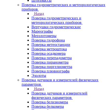
Штихмассы
Поверка гидрометрических и метеорологических
приборов
Назад
Поверка гидрометрических и
метеорологических приборов
Вертушки гидрометрические
Мареографы
Мерзлотомеры
Поверка гидрофона
Поверка метеостанции
Поверка метроштока
Поверка осадкомера
Поверка перепадометра
Поверка пиранометра
Поверка пиргелиометра
Поверка плювиографа
Эхолоты
Поверка датчиков и измерителей физических
параметров
Назад
Поверка датчиков и измерителей
физических параметров
Поверка белизномера
Поверка белкомера