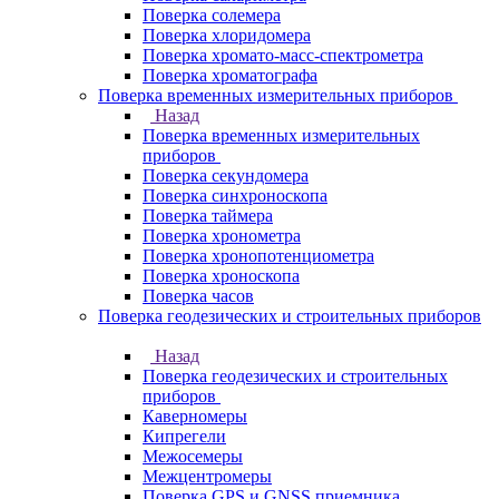
Поверка солемера
Поверка хлоридомера
Поверка хромато-масс-спектрометра
Поверка хроматографа
Поверка временных измерительных приборов
Назад
Поверка временных измерительных
приборов
Поверка секундомера
Поверка синхроноскопа
Поверка таймера
Поверка хронометра
Поверка хронопотенциометра
Поверка хроноскопа
Поверка часов
Поверка геодезических и строительных приборов
Назад
Поверка геодезических и строительных
приборов
Каверномеры
Кипрегели
Межосемеры
Межцентромеры
Поверка GPS и GNSS приемника