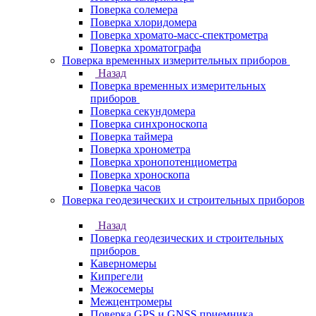
Поверка солемера
Поверка хлоридомера
Поверка хромато-масс-спектрометра
Поверка хроматографа
Поверка временных измерительных приборов
Назад
Поверка временных измерительных
приборов
Поверка секундомера
Поверка синхроноскопа
Поверка таймера
Поверка хронометра
Поверка хронопотенциометра
Поверка хроноскопа
Поверка часов
Поверка геодезических и строительных приборов
Назад
Поверка геодезических и строительных
приборов
Каверномеры
Кипрегели
Межосемеры
Межцентромеры
Поверка GPS и GNSS приемника