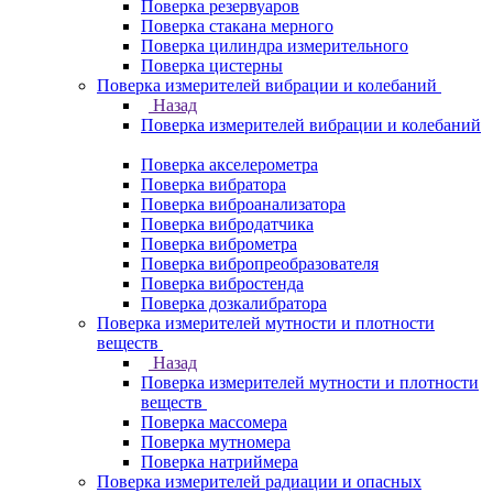
Поверка резервуаров
Поверка стакана мерного
Поверка цилиндра измерительного
Поверка цистерны
Поверка измерителей вибрации и колебаний
Назад
Поверка измерителей вибрации и колебаний
Поверка акселерометра
Поверка вибратора
Поверка виброанализатора
Поверка вибродатчика
Поверка виброметра
Поверка вибропреобразователя
Поверка вибростенда
Поверка дозкалибратора
Поверка измерителей мутности и плотности
веществ
Назад
Поверка измерителей мутности и плотности
веществ
Поверка массомера
Поверка мутномера
Поверка натриймера
Поверка измерителей радиации и опасных