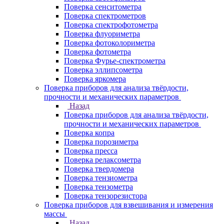
Поверка сенситометра
Поверка спектрометров
Поверка спектрофотометра
Поверка флуориметра
Поверка фотоколориметра
Поверка фотометра
Поверка Фурье-спектрометра
Поверка эллипсометра
Поверка яркомера
Поверка приборов для анализа твёрдости,
прочности и механических параметров
Назад
Поверка приборов для анализа твёрдости,
прочности и механических параметров
Поверка копра
Поверка порозиметра
Поверка пресса
Поверка релаксометра
Поверка твердомера
Поверка тензиометра
Поверка тензометра
Поверка тензорезистора
Поверка приборов для взвешивания и измерения
массы
Назад