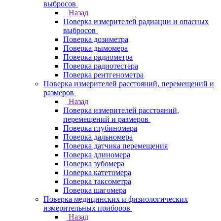
выбросов
Назад
Поверка измерителей радиации и опасных
выбросов
Поверка дозиметра
Поверка дымомера
Поверка радиометра
Поверка радиотестера
Поверка рентгенометра
Поверка измерителей расстояний, перемещений и
размеров
Назад
Поверка измерителей расстояний,
перемещений и размеров
Поверка глубиномера
Поверка дальномера
Поверка датчика перемещения
Поверка длиномера
Поверка зубомера
Поверка катетомера
Поверка таксометра
Поверка шагомера
Поверка медицинских и физиологических
измерительных приборов
Назад