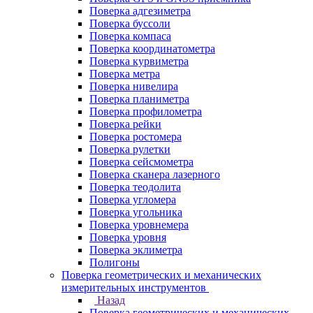
Поверка адгезиметра
Поверка буссоли
Поверка компаса
Поверка координатометра
Поверка курвиметра
Поверка метра
Поверка нивелира
Поверка планиметра
Поверка профилометра
Поверка рейки
Поверка ростомера
Поверка рулетки
Поверка сейсмометра
Поверка сканера лазерного
Поверка теодолита
Поверка угломера
Поверка угольника
Поверка уровнемера
Поверка уровня
Поверка эклиметра
Полигоны
Поверка геометрических и механических
измерительных инструментов
Назад
Поверка геометрических и механических