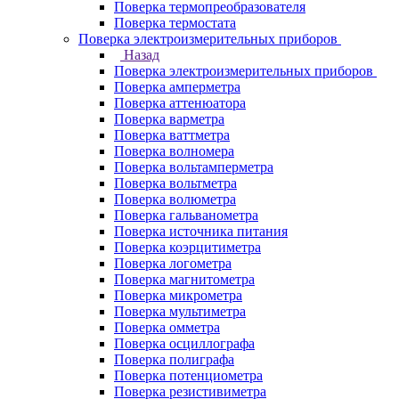
Поверка термопреобразователя
Поверка термостата
Поверка электроизмерительных приборов
Назад
Поверка электроизмерительных приборов
Поверка амперметра
Поверка аттенюатора
Поверка варметра
Поверка ваттметра
Поверка волномера
Поверка вольтамперметра
Поверка вольтметра
Поверка волюметра
Поверка гальванометра
Поверка источника питания
Поверка коэрцитиметра
Поверка логометра
Поверка магнитометра
Поверка микрометра
Поверка мультиметра
Поверка омметра
Поверка осциллографа
Поверка полиграфа
Поверка потенциометра
Поверка резистивиметра