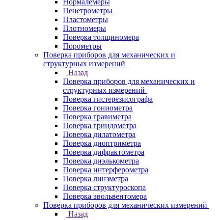
Нормалемеры
Пенетрометры
Пластометры
Плотномеры
Поверка толщиномера
Порометры
Поверка приборов для механических и
структурных измерений
Назад
Поверка приборов для механических и
структурных измерений
Поверка гистерезисографа
Поверка гониометра
Поверка гравиметра
Поверка гриндометра
Поверка дилатометра
Поверка диоптриметра
Поверка дифрактометра
Поверка диэлькометра
Поверка интерферометра
Поверка линзметра
Поверка структуроскопа
Поверка эвольвентомера
Поверка приборов для механических измерений
Назад