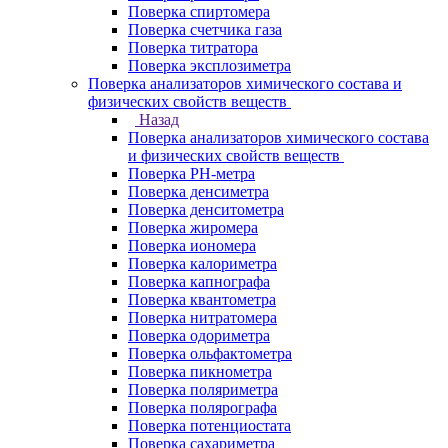
Поверка спиртомера
Поверка счетчика газа
Поверка титратора
Поверка эксплозиметра
Поверка анализаторов химического состава и
физических свойств веществ
Назад
Поверка анализаторов химического состава
и физических свойств веществ
Поверка PH-метра
Поверка денсиметра
Поверка денситометра
Поверка жиромера
Поверка иономера
Поверка калориметра
Поверка капнографа
Поверка квантометра
Поверка нитратомера
Поверка одориметра
Поверка ольфактометра
Поверка пикнометра
Поверка поляриметра
Поверка полярографа
Поверка потенциостата
Поверка сахариметра