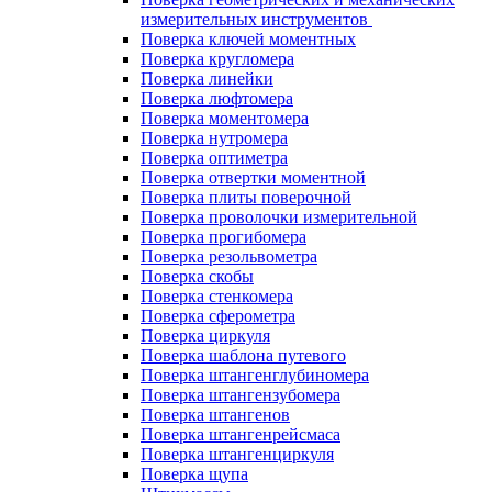
измерительных инструментов
Поверка ключей моментных
Поверка кругломера
Поверка линейки
Поверка люфтомера
Поверка моментомера
Поверка нутромера
Поверка оптиметра
Поверка отвертки моментной
Поверка плиты поверочной
Поверка проволочки измерительной
Поверка прогибомера
Поверка резольвометра
Поверка скобы
Поверка стенкомера
Поверка сферометра
Поверка циркуля
Поверка шаблона путевого
Поверка штангенглубиномера
Поверка штангензубомера
Поверка штангенов
Поверка штангенрейсмаса
Поверка штангенциркуля
Поверка щупа