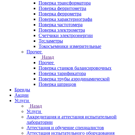
Поверка трансформатора
Поверка ферритометра
Поверка феррометра
Поверка характериографа
Поверка частотомера
Поверка электрометра
Счетчики электроэнергии
Тесламетры
Токосъемники измерительные
Прочее
Назад
Прочее
Поверка станков балансировочных
Поверка тарификатора
Поверка трубы аэродинамической
Поверка шприцов
Бренды
Акции
Услуги
Назад
Услуги
Аккредитация и аттестация испытательной
лаборатории
Аттестация и обучение специалистов
Аттестация испытательного оборудования