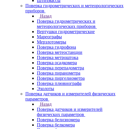
Штихмассы
Поверка гидрометрических и метеорологических
приборов
Назад
Поверка гидрометрических и
метеорологических приборов
Вертушки гидрометрические
Мареографы
Мерзлотомеры
Поверка гидрофона
Поверка метеостанции
Поверка метроштока
Поверка осадкомера
Поверка перепадометра
Поверка пиранометра
Поверка пиргелиометра
Поверка плювиографа
Эхолоты
Поверка датчиков и измерителей физических
параметров
Назад
Поверка датчиков и измерителей
физических параметров
Поверка белизномера
Поверка белкомера