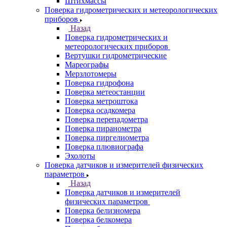
Штихмассы
Поверка гидрометрических и метеорологических
приборов
Назад
Поверка гидрометрических и
метеорологических приборов
Вертушки гидрометрические
Мареографы
Мерзлотомеры
Поверка гидрофона
Поверка метеостанции
Поверка метроштока
Поверка осадкомера
Поверка перепадометра
Поверка пиранометра
Поверка пиргелиометра
Поверка плювиографа
Эхолоты
Поверка датчиков и измерителей физических
параметров
Назад
Поверка датчиков и измерителей
физических параметров
Поверка белизномера
Поверка белкомера