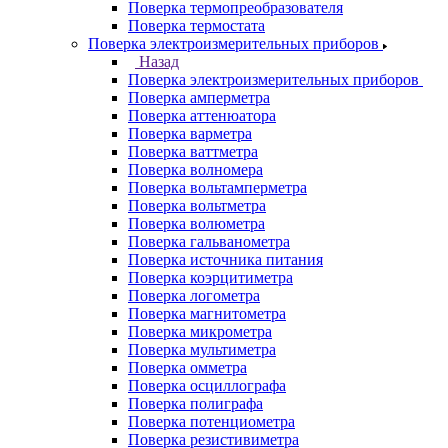
Поверка термопреобразователя
Поверка термостата
Поверка электроизмерительных приборов
Назад
Поверка электроизмерительных приборов
Поверка амперметра
Поверка аттенюатора
Поверка варметра
Поверка ваттметра
Поверка волномера
Поверка вольтамперметра
Поверка вольтметра
Поверка волюметра
Поверка гальванометра
Поверка источника питания
Поверка коэрцитиметра
Поверка логометра
Поверка магнитометра
Поверка микрометра
Поверка мультиметра
Поверка омметра
Поверка осциллографа
Поверка полиграфа
Поверка потенциометра
Поверка резистивиметра