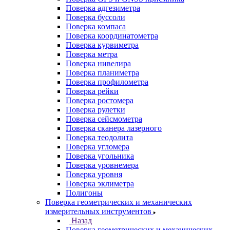
Поверка адгезиметра
Поверка буссоли
Поверка компаса
Поверка координатометра
Поверка курвиметра
Поверка метра
Поверка нивелира
Поверка планиметра
Поверка профилометра
Поверка рейки
Поверка ростомера
Поверка рулетки
Поверка сейсмометра
Поверка сканера лазерного
Поверка теодолита
Поверка угломера
Поверка угольника
Поверка уровнемера
Поверка уровня
Поверка эклиметра
Полигоны
Поверка геометрических и механических
измерительных инструментов
Назад
Поверка геометрических и механических