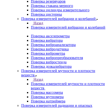
Поверка резервуаров
Поверка стакана мерного
Поверка цилиндра измерительного
Поверка цистерны
Поверка измерителей вибрации и колебаний
Назад
Поверка измерителей вибрации и колебаний
Поверка акселерометра
Поверка вибратора
Поверка виброанализатора
Поверка вибродатчика
Поверка виброметра
Поверка вибропреобразователя
Поверка вибростенда
Поверка дозкалибратора
Поверка измерителей мутности и плотности
веществ
Назад
Поверка измерителей мутности и плотности
веществ
Поверка массомера
Поверка мутномера
Поверка натриймера
Поверка измерителей радиации и опасных