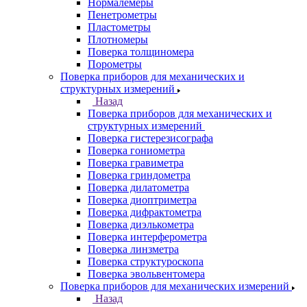
Нормалемеры
Пенетрометры
Пластометры
Плотномеры
Поверка толщиномера
Порометры
Поверка приборов для механических и
структурных измерений
Назад
Поверка приборов для механических и
структурных измерений
Поверка гистерезисографа
Поверка гониометра
Поверка гравиметра
Поверка гриндометра
Поверка дилатометра
Поверка диоптриметра
Поверка дифрактометра
Поверка диэлькометра
Поверка интерферометра
Поверка линзметра
Поверка структуроскопа
Поверка эвольвентомера
Поверка приборов для механических измерений
Назад