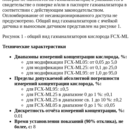
свидетельстве о поверке и/или в паспорте газоанализатора в
соответствии с действующим законодательством.
Опломбирование от несанкционированного доступа не
предусмотрено. Общий вид газоанализаторов с ячейкой
датчика и выносным датчиком представлен на рисунке 1.
Рисунок 1 - общий вид газоанализаторов кислорода FCX-ML
Технические характеристики
Диапазоны измерений концентрации кислорода, %:
для модификации FCX-ML05: от 0,05 до 5,0
для модификации FCX-ML25: от 0,1 до 25,0
для модификации FCX-ML95: от 1,0 до 95,0
Пределы допускаемой абсолютной погрешности
измерений концентрации кислорода, %:
для FCX-ML95: ±0,5
для FCX-ML25 в диапазоне 0 до 1 %: ±0,1
для FCX-ML25 в диапазоне св. 1 до 10 %: ±0,2
для FCX-ML05 в диапазоне 0 до 1 %: ±0,05
Дискретность отчёта измерений концентрации, %:
0.01
Время установления показаний (90% отклика), не
более, с:
8