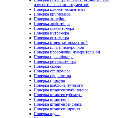
измерительных инструментов
Поверка ключей моментных
Поверка кругломера
Поверка линейки
Поверка люфтомера
Поверка моментомера
Поверка нутромера
Поверка оптиметра
Поверка отвертки моментной
Поверка плиты поверочной
Поверка проволочки измерительной
Поверка прогибомера
Поверка резольвометра
Поверка скобы
Поверка стенкомера
Поверка сферометра
Поверка циркуля
Поверка шаблона путевого
Поверка штангенглубиномера
Поверка штангензубомера
Поверка штангенов
Поверка штангенрейсмаса
Поверка штангенциркуля
Поверка щупа