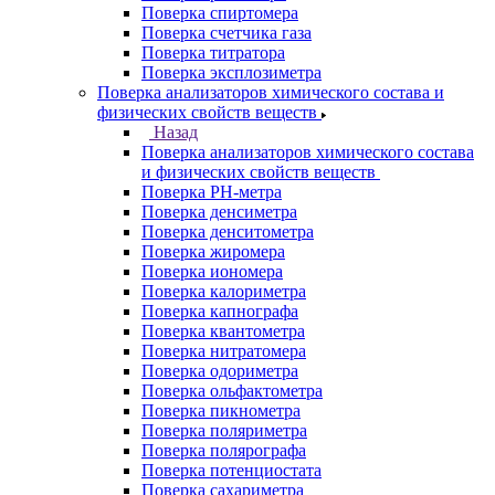
Поверка спиртомера
Поверка счетчика газа
Поверка титратора
Поверка эксплозиметра
Поверка анализаторов химического состава и
физических свойств веществ
Назад
Поверка анализаторов химического состава
и физических свойств веществ
Поверка PH-метра
Поверка денсиметра
Поверка денситометра
Поверка жиромера
Поверка иономера
Поверка калориметра
Поверка капнографа
Поверка квантометра
Поверка нитратомера
Поверка одориметра
Поверка ольфактометра
Поверка пикнометра
Поверка поляриметра
Поверка полярографа
Поверка потенциостата
Поверка сахариметра