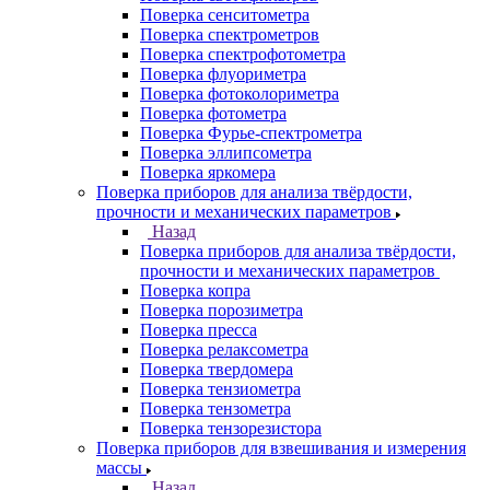
Поверка сенситометра
Поверка спектрометров
Поверка спектрофотометра
Поверка флуориметра
Поверка фотоколориметра
Поверка фотометра
Поверка Фурье-спектрометра
Поверка эллипсометра
Поверка яркомера
Поверка приборов для анализа твёрдости,
прочности и механических параметров
Назад
Поверка приборов для анализа твёрдости,
прочности и механических параметров
Поверка копра
Поверка порозиметра
Поверка пресса
Поверка релаксометра
Поверка твердомера
Поверка тензиометра
Поверка тензометра
Поверка тензорезистора
Поверка приборов для взвешивания и измерения
массы
Назад