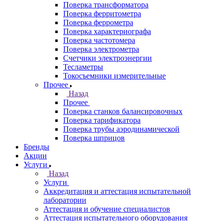
Поверка трансформатора
Поверка ферритометра
Поверка феррометра
Поверка характериографа
Поверка частотомера
Поверка электрометра
Счетчики электроэнергии
Тесламетры
Токосъемники измерительные
Прочее
Назад
Прочее
Поверка станков балансировочных
Поверка тарификатора
Поверка трубы аэродинамической
Поверка шприцов
Бренды
Акции
Услуги
Назад
Услуги
Аккредитация и аттестация испытательной
лаборатории
Аттестация и обучение специалистов
Аттестация испытательного оборудования