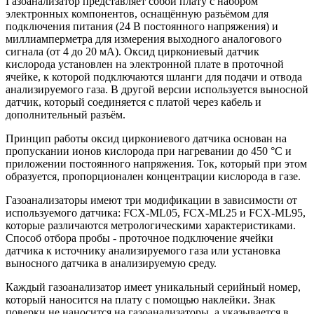
Газоанализатор представляет собой плату с набором
электронных компонентов, оснащённую разъёмом для
подключения питания (24 В постоянного напряжения) и
миллиамперметра для измерения выходного аналогового
сигнала (от 4 до 20 мА). Оксид циркониевый датчик
кислорода установлен на электронной плате в проточной
ячейке, к которой подключаются шланги для подачи и отвода
анализируемого газа. В другой версии используется выносной
датчик, который соединяется с платой через кабель и
дополнительный разъём.
Принцип работы оксид циркониевого датчика основан на
пропускании ионов кислорода при нагревании до 450 °C и
приложении постоянного напряжения. Ток, который при этом
образуется, пропорционален концентрации кислорода в газе.
Газоанализаторы имеют три модификации в зависимости от
используемого датчика: FCX-ML05, FCX-ML25 и FCX-ML95,
которые различаются метрологическими характеристиками.
Способ отбора пробы - проточное подключение ячейки
датчика к источнику анализируемого газа или установка
выносного датчика в анализируемую среду.
Каждый газоанализатор имеет уникальный серийный номер,
который наносится на плату с помощью наклейки. Знак
поверки не наносится на газоанализаторы, а указывается в