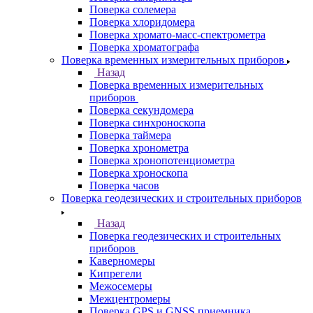
Поверка солемера
Поверка хлоридомера
Поверка хромато-масс-спектрометра
Поверка хроматографа
Поверка временных измерительных приборов
Назад
Поверка временных измерительных
приборов
Поверка секундомера
Поверка синхроноскопа
Поверка таймера
Поверка хронометра
Поверка хронопотенциометра
Поверка хроноскопа
Поверка часов
Поверка геодезических и строительных приборов
Назад
Поверка геодезических и строительных
приборов
Каверномеры
Кипрегели
Межосемеры
Межцентромеры
Поверка GPS и GNSS приемника