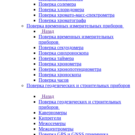
Поверка солемера
Поверка хлоридомера
Поверка хромато-масс-спектрометра
Поверка хроматографа
Поверка временных измерительных приборов
Назад
Поверка временных измерительных
приборов
Поверка секундомера
Поверка синхроноскопа
Поверка таймера
Поверка хронометра
Поверка хронопотенциометра
Поверка хроноскопа
Поверка часов
Поверка геодезических и строительных приборов
Назад
Поверка геодезических и строительных
приборов
Каверномеры
Кипрегели
Межосемеры
Межцентромеры
Поверка GPS и GNSS приемника