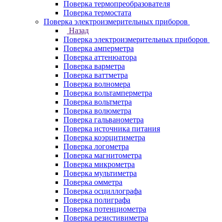
Поверка термопреобразователя
Поверка термостата
Поверка электроизмерительных приборов
Назад
Поверка электроизмерительных приборов
Поверка амперметра
Поверка аттенюатора
Поверка варметра
Поверка ваттметра
Поверка волномера
Поверка вольтамперметра
Поверка вольтметра
Поверка волюметра
Поверка гальванометра
Поверка источника питания
Поверка коэрцитиметра
Поверка логометра
Поверка магнитометра
Поверка микрометра
Поверка мультиметра
Поверка омметра
Поверка осциллографа
Поверка полиграфа
Поверка потенциометра
Поверка резистивиметра