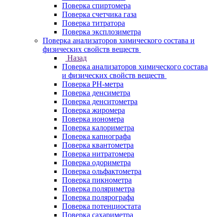
Поверка спиртомера
Поверка счетчика газа
Поверка титратора
Поверка эксплозиметра
Поверка анализаторов химического состава и
физических свойств веществ
Назад
Поверка анализаторов химического состава
и физических свойств веществ
Поверка PH-метра
Поверка денсиметра
Поверка денситометра
Поверка жиромера
Поверка иономера
Поверка калориметра
Поверка капнографа
Поверка квантометра
Поверка нитратомера
Поверка одориметра
Поверка ольфактометра
Поверка пикнометра
Поверка поляриметра
Поверка полярографа
Поверка потенциостата
Поверка сахариметра