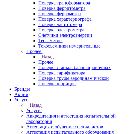
Поверка трансформатора
Поверка ферритометра
Поверка феррометра
Поверка характериографа
Поверка частотомера
Поверка электрометра
Счетчики электроэнергии
Тесламетры
Токосъемники измерительные
Прочее
Назад
Прочее
Поверка станков балансировочных
Поверка тарификатора
Поверка трубы аэродинамической
Поверка шприцов
Бренды
Акции
Услуги
Назад
Услуги
Аккредитация и аттестация испытательной
лаборатории
Аттестация и обучение специалистов
Аттестация испытательного оборудования