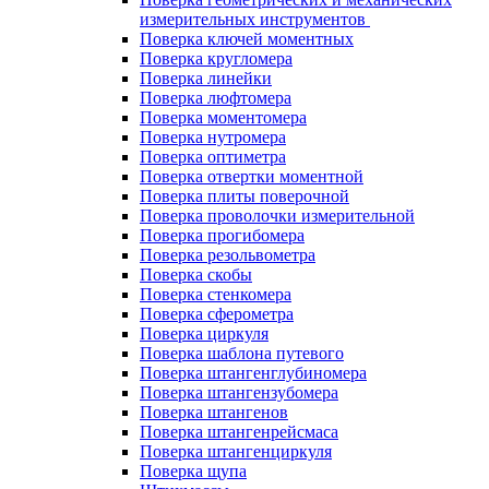
измерительных инструментов
Поверка ключей моментных
Поверка кругломера
Поверка линейки
Поверка люфтомера
Поверка моментомера
Поверка нутромера
Поверка оптиметра
Поверка отвертки моментной
Поверка плиты поверочной
Поверка проволочки измерительной
Поверка прогибомера
Поверка резольвометра
Поверка скобы
Поверка стенкомера
Поверка сферометра
Поверка циркуля
Поверка шаблона путевого
Поверка штангенглубиномера
Поверка штангензубомера
Поверка штангенов
Поверка штангенрейсмаса
Поверка штангенциркуля
Поверка щупа