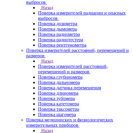
выбросов
Назад
Поверка измерителей радиации и опасных
выбросов
Поверка дозиметра
Поверка дымомера
Поверка радиометра
Поверка радиотестера
Поверка рентгенометра
Поверка измерителей расстояний, перемещений и
размеров
Назад
Поверка измерителей расстояний,
перемещений и размеров
Поверка глубиномера
Поверка дальномера
Поверка датчика перемещения
Поверка длиномера
Поверка зубомера
Поверка катетомера
Поверка таксометра
Поверка шагомера
Поверка медицинских и физиологических
измерительных приборов
Назад