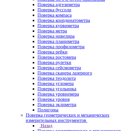
Поверка адгезиметра
Поверка буссоли
Поверка компаса
Поверка координатометра
Поверка курвиметра
Поверка метра
Поверка нивелира
Поверка планиметра
Поверка профилометра
Поверка рейки
Поверка ростомера
Поверка рулетки
Поверка сейсмометра
Поверка сканера лазерного
Поверка теодолита
Поверка угломера
Поверка угольника
Поверка уровнемера
Поверка уровня
Поверка эклиметра
Полигоны
Поверка геометрических и механических
измерительных инструментов
Назад
Поверка геометрических и механических