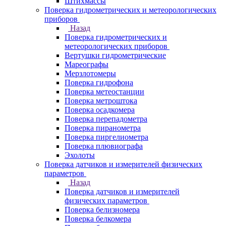
Штихмассы
Поверка гидрометрических и метеорологических
приборов
Назад
Поверка гидрометрических и
метеорологических приборов
Вертушки гидрометрические
Мареографы
Мерзлотомеры
Поверка гидрофона
Поверка метеостанции
Поверка метроштока
Поверка осадкомера
Поверка перепадометра
Поверка пиранометра
Поверка пиргелиометра
Поверка плювиографа
Эхолоты
Поверка датчиков и измерителей физических
параметров
Назад
Поверка датчиков и измерителей
физических параметров
Поверка белизномера
Поверка белкомера