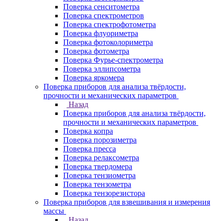
Поверка сенситометра
Поверка спектрометров
Поверка спектрофотометра
Поверка флуориметра
Поверка фотоколориметра
Поверка фотометра
Поверка Фурье-спектрометра
Поверка эллипсометра
Поверка яркомера
Поверка приборов для анализа твёрдости,
прочности и механических параметров
Назад
Поверка приборов для анализа твёрдости,
прочности и механических параметров
Поверка копра
Поверка порозиметра
Поверка пресса
Поверка релаксометра
Поверка твердомера
Поверка тензиометра
Поверка тензометра
Поверка тензорезистора
Поверка приборов для взвешивания и измерения
массы
Назад