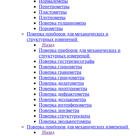
Нормалемеры
Пенетрометры
Пластометры
Плотномеры
Поверка толщиномера
Порометры
Поверка приборов для механических и
структурных измерений
Назад
Поверка приборов для механических и
структурных измерений
Поверка гистерезисографа
Поверка гониометра
Поверка гравиметра
Поверка гриндометра
Поверка дилатометра
Поверка диоптриметра
Поверка дифрактометра
Поверка диэлькометра
Поверка интерферометра
Поверка линзметра
Поверка структуроскопа
Поверка эвольвентомера
Поверка приборов для механических измерений
Назад