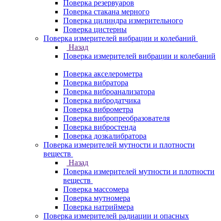
Поверка резервуаров
Поверка стакана мерного
Поверка цилиндра измерительного
Поверка цистерны
Поверка измерителей вибрации и колебаний
Назад
Поверка измерителей вибрации и колебаний
Поверка акселерометра
Поверка вибратора
Поверка виброанализатора
Поверка вибродатчика
Поверка виброметра
Поверка вибропреобразователя
Поверка вибростенда
Поверка дозкалибратора
Поверка измерителей мутности и плотности
веществ
Назад
Поверка измерителей мутности и плотности
веществ
Поверка массомера
Поверка мутномера
Поверка натриймера
Поверка измерителей радиации и опасных