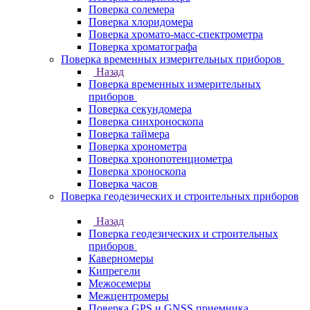
Поверка солемера
Поверка хлоридомера
Поверка хромато-масс-спектрометра
Поверка хроматографа
Поверка временных измерительных приборов
Назад
Поверка временных измерительных
приборов
Поверка секундомера
Поверка синхроноскопа
Поверка таймера
Поверка хронометра
Поверка хронопотенциометра
Поверка хроноскопа
Поверка часов
Поверка геодезических и строительных приборов
Назад
Поверка геодезических и строительных
приборов
Каверномеры
Кипрегели
Межосемеры
Межцентромеры
Поверка GPS и GNSS приемника