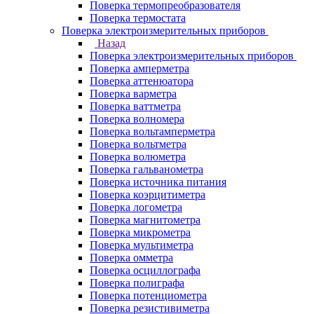
Поверка термопреобразователя
Поверка термостата
Поверка электроизмерительных приборов
Назад
Поверка электроизмерительных приборов
Поверка амперметра
Поверка аттенюатора
Поверка варметра
Поверка ваттметра
Поверка волномера
Поверка вольтамперметра
Поверка вольтметра
Поверка волюметра
Поверка гальванометра
Поверка источника питания
Поверка коэрцитиметра
Поверка логометра
Поверка магнитометра
Поверка микрометра
Поверка мультиметра
Поверка омметра
Поверка осциллографа
Поверка полиграфа
Поверка потенциометра
Поверка резистивиметра