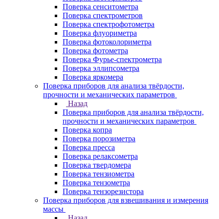
Поверка сенситометра
Поверка спектрометров
Поверка спектрофотометра
Поверка флуориметра
Поверка фотоколориметра
Поверка фотометра
Поверка Фурье-спектрометра
Поверка эллипсометра
Поверка яркомера
Поверка приборов для анализа твёрдости,
прочности и механических параметров
Назад
Поверка приборов для анализа твёрдости,
прочности и механических параметров
Поверка копра
Поверка порозиметра
Поверка пресса
Поверка релаксометра
Поверка твердомера
Поверка тензиометра
Поверка тензометра
Поверка тензорезистора
Поверка приборов для взвешивания и измерения
массы
Назад