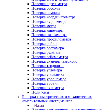
Поверка адгезиметра
Поверка буссоли
Поверка компаса
Поверка координатометра
Поверка курвиметра
Поверка метра
Поверка нивелира
Поверка планиметра
Поверка профилометра
Поверка рейки
Поверка ростомера
Поверка рулетки
Поверка сейсмометра
Поверка сканера лазерного
Поверка теодолита
Поверка угломера
Поверка угольника
Поверка уровнемера
Поверка уровня
Поверка эклиметра
Полигоны
Поверка геометрических и механических
измерительных инструментов
Назад
Поверка геометрических и механических