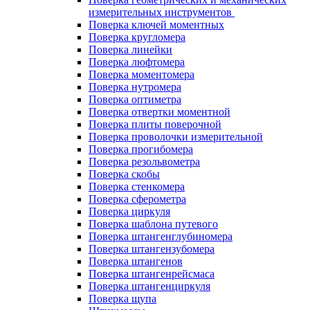
измерительных инструментов
Поверка ключей моментных
Поверка кругломера
Поверка линейки
Поверка люфтомера
Поверка моментомера
Поверка нутромера
Поверка оптиметра
Поверка отвертки моментной
Поверка плиты поверочной
Поверка проволочки измерительной
Поверка прогибомера
Поверка резольвометра
Поверка скобы
Поверка стенкомера
Поверка сферометра
Поверка циркуля
Поверка шаблона путевого
Поверка штангенглубиномера
Поверка штангензубомера
Поверка штангенов
Поверка штангенрейсмаса
Поверка штангенциркуля
Поверка щупа