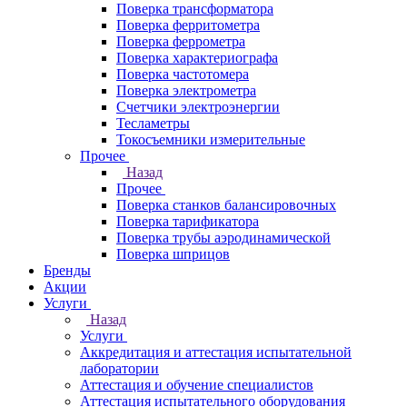
Поверка трансформатора
Поверка ферритометра
Поверка феррометра
Поверка характериографа
Поверка частотомера
Поверка электрометра
Счетчики электроэнергии
Тесламетры
Токосъемники измерительные
Прочее
Назад
Прочее
Поверка станков балансировочных
Поверка тарификатора
Поверка трубы аэродинамической
Поверка шприцов
Бренды
Акции
Услуги
Назад
Услуги
Аккредитация и аттестация испытательной
лаборатории
Аттестация и обучение специалистов
Аттестация испытательного оборудования