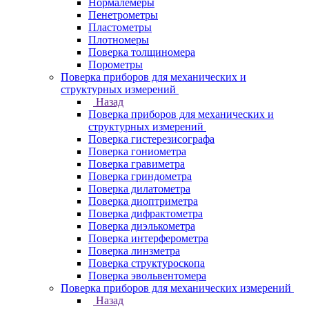
Нормалемеры
Пенетрометры
Пластометры
Плотномеры
Поверка толщиномера
Порометры
Поверка приборов для механических и
структурных измерений
Назад
Поверка приборов для механических и
структурных измерений
Поверка гистерезисографа
Поверка гониометра
Поверка гравиметра
Поверка гриндометра
Поверка дилатометра
Поверка диоптриметра
Поверка дифрактометра
Поверка диэлькометра
Поверка интерферометра
Поверка линзметра
Поверка структуроскопа
Поверка эвольвентомера
Поверка приборов для механических измерений
Назад