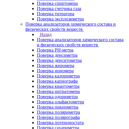
Поверка спиртомера
Поверка счетчика газа
Поверка титратора
Поверка эксплозиметра
Поверка анализаторов химического состава и
физических свойств веществ
Назад
Поверка анализаторов химического состава
и физических свойств веществ
Поверка PH-метра
Поверка денсиметра
Поверка денситометра
Поверка жиромера
Поверка иономера
Поверка калориметра
Поверка капнографа
Поверка квантометра
Поверка нитратомера
Поверка одориметра
Поверка ольфактометра
Поверка пикнометра
Поверка поляриметра
Поверка полярографа
Поверка потенциостата
Поверка сахариметра