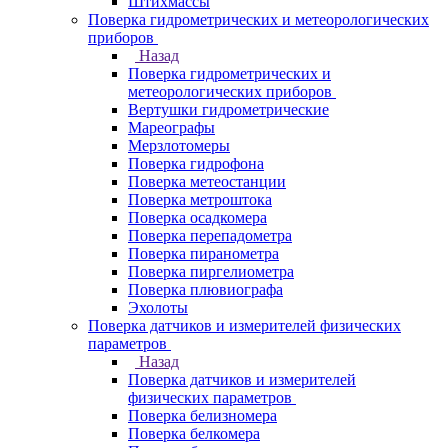
Штихмассы
Поверка гидрометрических и метеорологических
приборов
Назад
Поверка гидрометрических и
метеорологических приборов
Вертушки гидрометрические
Мареографы
Мерзлотомеры
Поверка гидрофона
Поверка метеостанции
Поверка метроштока
Поверка осадкомера
Поверка перепадометра
Поверка пиранометра
Поверка пиргелиометра
Поверка плювиографа
Эхолоты
Поверка датчиков и измерителей физических
параметров
Назад
Поверка датчиков и измерителей
физических параметров
Поверка белизномера
Поверка белкомера