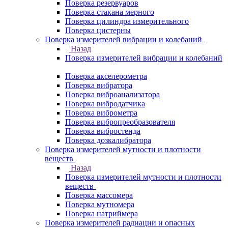
Поверка резервуаров
Поверка стакана мерного
Поверка цилиндра измерительного
Поверка цистерны
Поверка измерителей вибрации и колебаний
Назад
Поверка измерителей вибрации и колебаний
Поверка акселерометра
Поверка вибратора
Поверка виброанализатора
Поверка вибродатчика
Поверка виброметра
Поверка вибропреобразователя
Поверка вибростенда
Поверка дозкалибратора
Поверка измерителей мутности и плотности
веществ
Назад
Поверка измерителей мутности и плотности
веществ
Поверка массомера
Поверка мутномера
Поверка натриймера
Поверка измерителей радиации и опасных