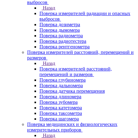
выбросов
Назад
Поверка измерителей радиации и опасных
выбросов
Поверка дозиметра
Поверка дымомера
Поверка радиометра
Поверка радиотестера
Поверка рентгенометра
Поверка измерителей расстояний, перемещений и
размеров
Назад
Поверка измерителей расстояний,
перемещений и размеров
Поверка глубиномера
Поверка дальномера
Поверка датчика перемещения
Поверка длиномера
Поверка зубомера
Поверка катетомера
Поверка таксометра
Поверка шагомера
Поверка медицинских и физиологических
измерительных приборов
Назад