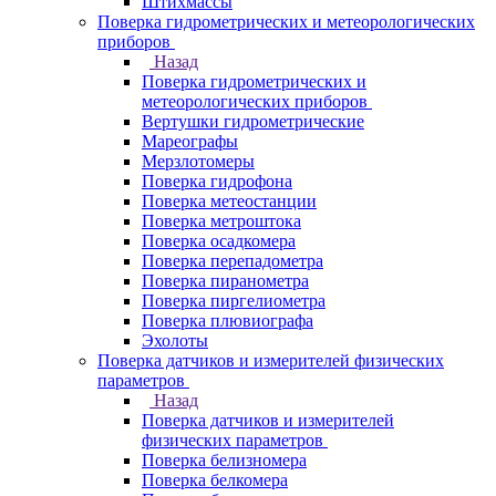
Штихмассы
Поверка гидрометрических и метеорологических
приборов
Назад
Поверка гидрометрических и
метеорологических приборов
Вертушки гидрометрические
Мареографы
Мерзлотомеры
Поверка гидрофона
Поверка метеостанции
Поверка метроштока
Поверка осадкомера
Поверка перепадометра
Поверка пиранометра
Поверка пиргелиометра
Поверка плювиографа
Эхолоты
Поверка датчиков и измерителей физических
параметров
Назад
Поверка датчиков и измерителей
физических параметров
Поверка белизномера
Поверка белкомера