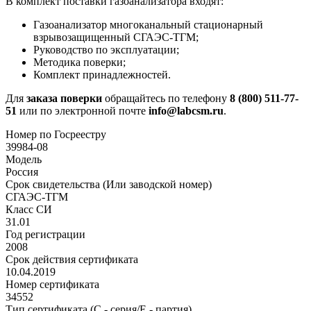
В комплект поставки газоанализатора входят:
Газоанализатор многоканальный стационарный
взрывозащищенный СГАЭС-ТГМ;
Руководство по эксплуатации;
Методика поверки;
Комплект принадлежностей.
Для
заказа поверки
обращайтесь по телефону
8 (800) 511-77-
51
или по электронной почте
info@labcsm.ru
.
Номер по Госреестру
39984-08
Модель
Россия
Срок свидетельства (Или заводской номер)
СГАЭС-ТГМ
Класс СИ
31.01
Год регистрации
2008
Срок действия сертификата
10.04.2019
Номер сертификата
34552
Тип сертификата (C - серия/E - партия)