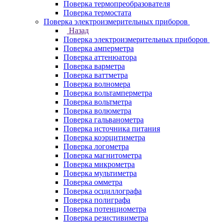
Поверка термопреобразователя
Поверка термостата
Поверка электроизмерительных приборов
Назад
Поверка электроизмерительных приборов
Поверка амперметра
Поверка аттенюатора
Поверка варметра
Поверка ваттметра
Поверка волномера
Поверка вольтамперметра
Поверка вольтметра
Поверка волюметра
Поверка гальванометра
Поверка источника питания
Поверка коэрцитиметра
Поверка логометра
Поверка магнитометра
Поверка микрометра
Поверка мультиметра
Поверка омметра
Поверка осциллографа
Поверка полиграфа
Поверка потенциометра
Поверка резистивиметра