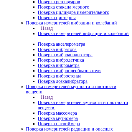
Поверка резервуаров
Поверка стакана мерного
Поверка цилиндра измерительного
Поверка цистерны
Поверка измерителей вибрации и колебаний
Назад
Поверка измерителей вибрации и колебаний
Поверка акселерометра
Поверка вибратора
Поверка виброанализатора
Поверка вибродатчика
Поверка виброметра
Поверка вибропреобразователя
Поверка вибростенда
Поверка дозкалибратора
Поверка измерителей мутности и плотности
веществ
Назад
Поверка измерителей мутности и плотности
веществ
Поверка массомера
Поверка мутномера
Поверка натриймера
Поверка измерителей радиации и опасных