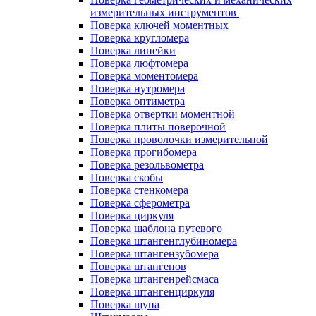
измерительных инструментов
Поверка ключей моментных
Поверка кругломера
Поверка линейки
Поверка люфтомера
Поверка моментомера
Поверка нутромера
Поверка оптиметра
Поверка отвертки моментной
Поверка плиты поверочной
Поверка проволочки измерительной
Поверка прогибомера
Поверка резольвометра
Поверка скобы
Поверка стенкомера
Поверка сферометра
Поверка циркуля
Поверка шаблона путевого
Поверка штангенглубиномера
Поверка штангензубомера
Поверка штангенов
Поверка штангенрейсмаса
Поверка штангенциркуля
Поверка щупа