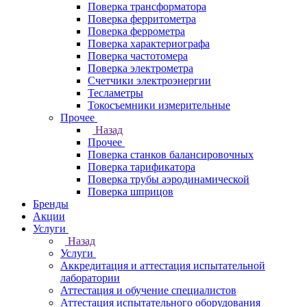
Поверка трансформатора
Поверка ферритометра
Поверка феррометра
Поверка характериографа
Поверка частотомера
Поверка электрометра
Счетчики электроэнергии
Тесламетры
Токосъемники измерительные
Прочее
Назад
Прочее
Поверка станков балансировочных
Поверка тарификатора
Поверка трубы аэродинамической
Поверка шприцов
Бренды
Акции
Услуги
Назад
Услуги
Аккредитация и аттестация испытательной
лаборатории
Аттестация и обучение специалистов
Аттестация испытательного оборудования