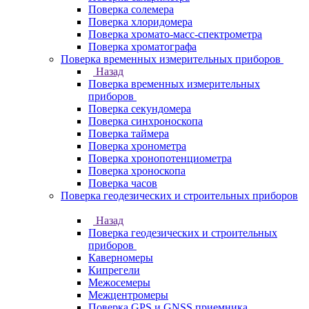
Поверка солемера
Поверка хлоридомера
Поверка хромато-масс-спектрометра
Поверка хроматографа
Поверка временных измерительных приборов
Назад
Поверка временных измерительных
приборов
Поверка секундомера
Поверка синхроноскопа
Поверка таймера
Поверка хронометра
Поверка хронопотенциометра
Поверка хроноскопа
Поверка часов
Поверка геодезических и строительных приборов
Назад
Поверка геодезических и строительных
приборов
Каверномеры
Кипрегели
Межосемеры
Межцентромеры
Поверка GPS и GNSS приемника