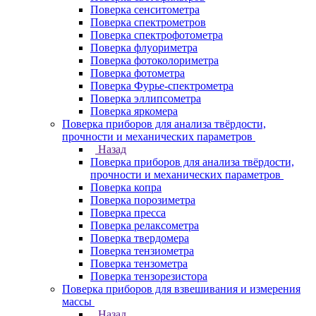
Поверка сенситометра
Поверка спектрометров
Поверка спектрофотометра
Поверка флуориметра
Поверка фотоколориметра
Поверка фотометра
Поверка Фурье-спектрометра
Поверка эллипсометра
Поверка яркомера
Поверка приборов для анализа твёрдости,
прочности и механических параметров
Назад
Поверка приборов для анализа твёрдости,
прочности и механических параметров
Поверка копра
Поверка порозиметра
Поверка пресса
Поверка релаксометра
Поверка твердомера
Поверка тензиометра
Поверка тензометра
Поверка тензорезистора
Поверка приборов для взвешивания и измерения
массы
Назад