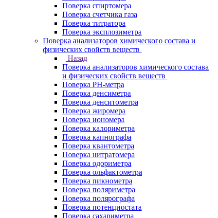
Поверка спиртомера
Поверка счетчика газа
Поверка титратора
Поверка эксплозиметра
Поверка анализаторов химического состава и
физических свойств веществ
Назад
Поверка анализаторов химического состава
и физических свойств веществ
Поверка PH-метра
Поверка денсиметра
Поверка денситометра
Поверка жиромера
Поверка иономера
Поверка калориметра
Поверка капнографа
Поверка квантометра
Поверка нитратомера
Поверка одориметра
Поверка ольфактометра
Поверка пикнометра
Поверка поляриметра
Поверка полярографа
Поверка потенциостата
Поверка сахариметра