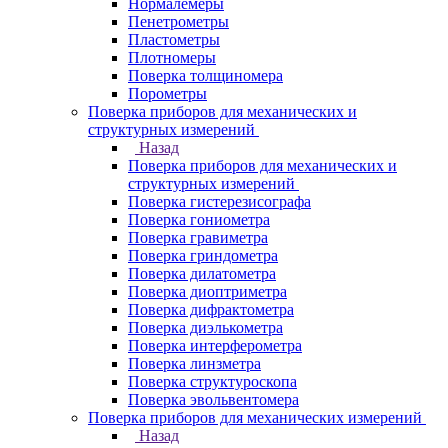
Нормалемеры
Пенетрометры
Пластометры
Плотномеры
Поверка толщиномера
Порометры
Поверка приборов для механических и
структурных измерений
Назад
Поверка приборов для механических и
структурных измерений
Поверка гистерезисографа
Поверка гониометра
Поверка гравиметра
Поверка гриндометра
Поверка дилатометра
Поверка диоптриметра
Поверка дифрактометра
Поверка диэлькометра
Поверка интерферометра
Поверка линзметра
Поверка структуроскопа
Поверка эвольвентомера
Поверка приборов для механических измерений
Назад