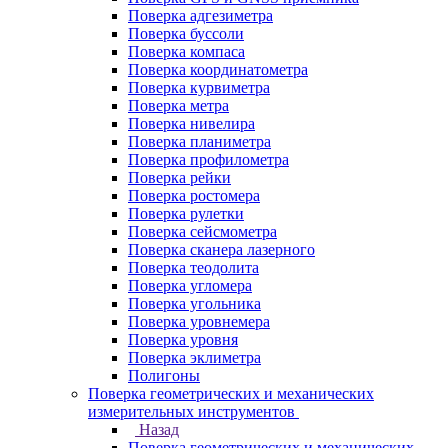
Поверка адгезиметра
Поверка буссоли
Поверка компаса
Поверка координатометра
Поверка курвиметра
Поверка метра
Поверка нивелира
Поверка планиметра
Поверка профилометра
Поверка рейки
Поверка ростомера
Поверка рулетки
Поверка сейсмометра
Поверка сканера лазерного
Поверка теодолита
Поверка угломера
Поверка угольника
Поверка уровнемера
Поверка уровня
Поверка эклиметра
Полигоны
Поверка геометрических и механических
измерительных инструментов
Назад
Поверка геометрических и механических