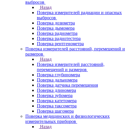
выбросов
Назад
Поверка измерителей радиации и опасных
выбросов
Поверка дозиметра
Поверка дымомера
Поверка радиометра
Поверка радиотестера
Поверка рентгенометра
Поверка измерителей расстояний, перемещений и
размеров
Назад
Поверка измерителей расстояний,
перемещений и размеров
Поверка глубиномера
Поверка дальномера
Поверка датчика перемещения
Поверка длиномера
Поверка зубомера
Поверка катетомера
Поверка таксометра
Поверка шагомера
Поверка медицинских и физиологических
измерительных приборов
Назад