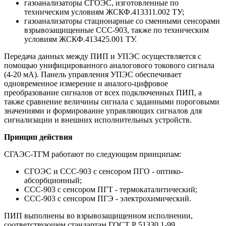
газоанализаторы СГОЭС, изготовленные по
техническим условиям ЖСКФ.413311.002 ТУ;
газоанализаторы стационарные со сменными сенсорами
взрывозащищенные ССС-903, также по техническим
условиям ЖСКФ.413425.001 ТУ.
Передача данных между ПИП и УПЭС осуществляется с
помощью унифицированного аналогового токового сигнала
(4-20 мА). Панель управления УПЭС обеспечивает
одновременное измерение и аналого-цифровое
преобразование сигналов от всех подключенных ПИП, а
также сравнение величины сигнала с заданными пороговыми
значениями и формирование управляющих сигналов для
сигнализации и внешних исполнительных устройств.
Принцип действия
СГАЭС-ТГМ работают по следующим принципам:
СГОЭС и ССС-903 с сенсором ПГО - оптико-
абсорбционный;
ССС-903 с сенсором ПГТ - термокаталитический;
ССС-903 с сенсором ПГЭ - электрохимический.
ПИП выполнены во взрывозащищенном исполнении,
соответствующем стандартам ГОСТ Р 51330.1-99.