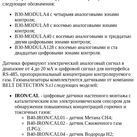
следующие обозначения:
B30-MODULA4 с четырьмя аналоговыми зонами
контроля;
B30-MODULA8 с восемью аналоговыми зонами
контроля;
B30-MODULA40 с восемью аналоговыми и тридцатью
двумя цифровыми зонами контроля;
B30-MODULA128 с восемью аналоговыми и ста
двадцатью цифровыми зонами контроля.
Датчики формируют электрический аналоговый сигнал в
диапазоне от 4 до 20 мА и цифровой сигнал для интерфейса
RS-485, пропорциональный концентрации контролируемого
газа. Газоанализаторы комплектуются датчиками от компании
BELT DETECTION S.r.l следующих моделей:
IRON/CAL
- цифровые датчики настенного монтажа с
каталитическим или электрохимическим сенсором для
обнаружения повышенных концентраций горючих и
токсичных газов:
B40-IRON/CAL01 - датчик Метана CH4;
B40-IRON/CAL02 - датчик Сжиженного газа
(LPG);
B40-IRON/CAL04 - датчик Водорода H2;