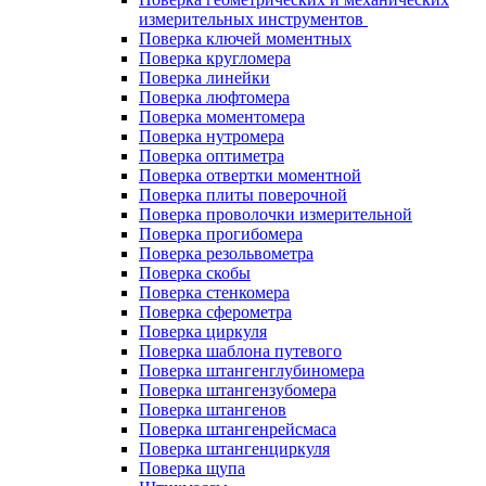
измерительных инструментов
Поверка ключей моментных
Поверка кругломера
Поверка линейки
Поверка люфтомера
Поверка моментомера
Поверка нутромера
Поверка оптиметра
Поверка отвертки моментной
Поверка плиты поверочной
Поверка проволочки измерительной
Поверка прогибомера
Поверка резольвометра
Поверка скобы
Поверка стенкомера
Поверка сферометра
Поверка циркуля
Поверка шаблона путевого
Поверка штангенглубиномера
Поверка штангензубомера
Поверка штангенов
Поверка штангенрейсмаса
Поверка штангенциркуля
Поверка щупа