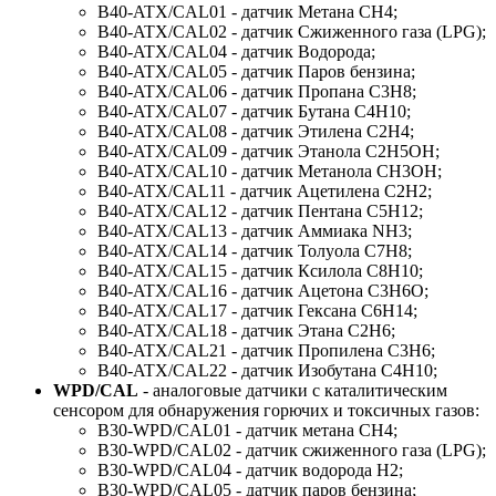
B40-ATX/CAL01 - датчик Метана CH4;
B40-ATX/CAL02 - датчик Сжиженного газа (LPG);
B40-ATX/CAL04 - датчик Водорода;
B40-ATX/CAL05 - датчик Паров бензина;
B40-ATX/CAL06 - датчик Пропана C3H8;
B40-ATX/CAL07 - датчик Бутана C4H10;
B40-ATX/CAL08 - датчик Этилена C2H4;
B40-ATX/CAL09 - датчик Этанола С2Н5ОН;
B40-ATX/CAL10 - датчик Метанола CH3OH;
B40-ATX/CAL11 - датчик Ацетилена C2H2;
B40-ATX/CAL12 - датчик Пентана C5H12;
B40-ATX/CAL13 - датчик Аммиака NH3;
B40-ATX/CAL14 - датчик Толуола C7H8;
B40-ATX/CAL15 - датчик Ксилола C8H10;
B40-ATX/CAL16 - датчик Ацетона C3H6O;
B40-ATX/CAL17 - датчик Гексана C6H14;
B40-ATX/CAL18 - датчик Этана C2H6;
B40-ATX/CAL21 - датчик Пропилена C3H6;
B40-ATX/CAL22 - датчик Изобутана C4H10;
WPD/CAL
- аналоговые датчики с каталитическим
сенсором для обнаружения горючих и токсичных газов:
B30-WPD/CAL01 - датчик метана CH4;
B30-WPD/CAL02 - датчик сжиженного газа (LPG);
B30-WPD/CAL04 - датчик водорода H2;
B30-WPD/CAL05 - датчик паров бензина;