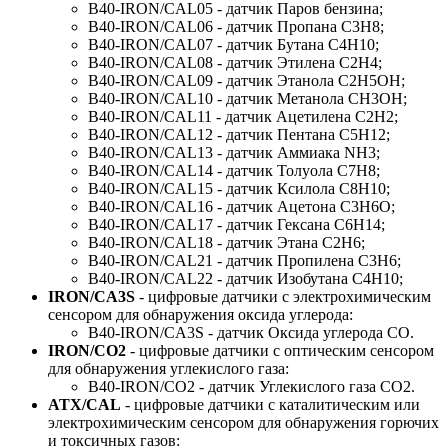
B40-IRON/CAL05 - датчик Паров бензина;
B40-IRON/CAL06 - датчик Пропана C3H8;
B40-IRON/CAL07 - датчик Бутана C4H10;
B40-IRON/CAL08 - датчик Этилена C2H4;
B40-IRON/CAL09 - датчик Этанола С2Н5ОН;
B40-IRON/CAL10 - датчик Метанола CH3OH;
B40-IRON/CAL11 - датчик Ацетилена C2H2;
B40-IRON/CAL12 - датчик Пентана C5H12;
B40-IRON/CAL13 - датчик Аммиака NH3;
B40-IRON/CAL14 - датчик Толуола C7H8;
B40-IRON/CAL15 - датчик Ксилола C8H10;
B40-IRON/CAL16 - датчик Ацетона C3H6O;
B40-IRON/CAL17 - датчик Гексана C6H14;
B40-IRON/CAL18 - датчик Этана C2H6;
B40-IRON/CAL21 - датчик Пропилена C3H6;
B40-IRON/CAL22 - датчик Изобутана C4H10;
IRON/CA3S
- цифровые датчики с электрохимическим
сенсором для обнаружения оксида углерода:
B40-IRON/CA3S - датчик Оксида углерода CO.
IRON/CO2
- цифровые датчики с оптическим сенсором
для обнаружения углекислого газа:
B40-IRON/CO2 - датчик Углекислого газа CO2.
ATX/CAL
- цифровые датчики с каталитическим или
электрохимическим сенсором для обнаружения горючих
и токсичных газов: