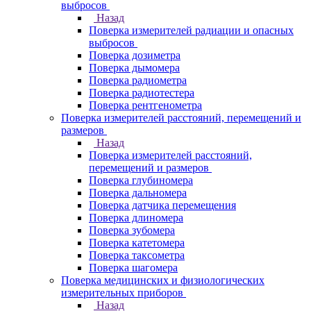
выбросов
Назад
Поверка измерителей радиации и опасных
выбросов
Поверка дозиметра
Поверка дымомера
Поверка радиометра
Поверка радиотестера
Поверка рентгенометра
Поверка измерителей расстояний, перемещений и
размеров
Назад
Поверка измерителей расстояний,
перемещений и размеров
Поверка глубиномера
Поверка дальномера
Поверка датчика перемещения
Поверка длиномера
Поверка зубомера
Поверка катетомера
Поверка таксометра
Поверка шагомера
Поверка медицинских и физиологических
измерительных приборов
Назад