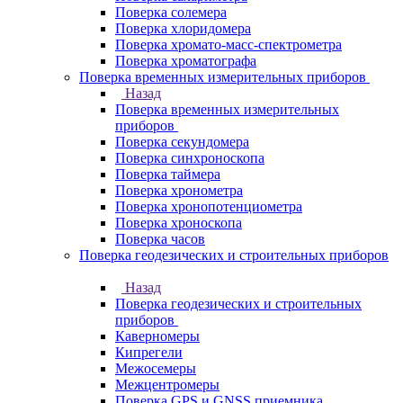
Поверка солемера
Поверка хлоридомера
Поверка хромато-масс-спектрометра
Поверка хроматографа
Поверка временных измерительных приборов
Назад
Поверка временных измерительных
приборов
Поверка секундомера
Поверка синхроноскопа
Поверка таймера
Поверка хронометра
Поверка хронопотенциометра
Поверка хроноскопа
Поверка часов
Поверка геодезических и строительных приборов
Назад
Поверка геодезических и строительных
приборов
Каверномеры
Кипрегели
Межосемеры
Межцентромеры
Поверка GPS и GNSS приемника