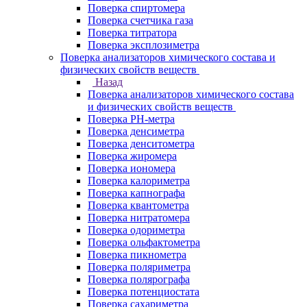
Поверка спиртомера
Поверка счетчика газа
Поверка титратора
Поверка эксплозиметра
Поверка анализаторов химического состава и
физических свойств веществ
Назад
Поверка анализаторов химического состава
и физических свойств веществ
Поверка PH-метра
Поверка денсиметра
Поверка денситометра
Поверка жиромера
Поверка иономера
Поверка калориметра
Поверка капнографа
Поверка квантометра
Поверка нитратомера
Поверка одориметра
Поверка ольфактометра
Поверка пикнометра
Поверка поляриметра
Поверка полярографа
Поверка потенциостата
Поверка сахариметра