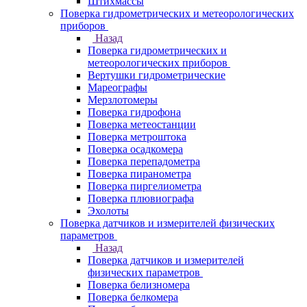
Штихмассы
Поверка гидрометрических и метеорологических
приборов
Назад
Поверка гидрометрических и
метеорологических приборов
Вертушки гидрометрические
Мареографы
Мерзлотомеры
Поверка гидрофона
Поверка метеостанции
Поверка метроштока
Поверка осадкомера
Поверка перепадометра
Поверка пиранометра
Поверка пиргелиометра
Поверка плювиографа
Эхолоты
Поверка датчиков и измерителей физических
параметров
Назад
Поверка датчиков и измерителей
физических параметров
Поверка белизномера
Поверка белкомера