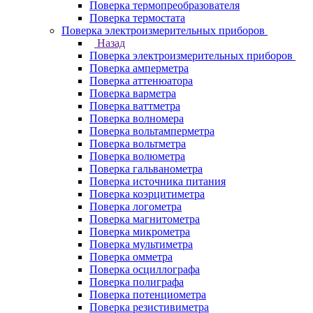
Поверка термопреобразователя
Поверка термостата
Поверка электроизмерительных приборов
Назад
Поверка электроизмерительных приборов
Поверка амперметра
Поверка аттенюатора
Поверка варметра
Поверка ваттметра
Поверка волномера
Поверка вольтамперметра
Поверка вольтметра
Поверка волюметра
Поверка гальванометра
Поверка источника питания
Поверка коэрцитиметра
Поверка логометра
Поверка магнитометра
Поверка микрометра
Поверка мультиметра
Поверка омметра
Поверка осциллографа
Поверка полиграфа
Поверка потенциометра
Поверка резистивиметра