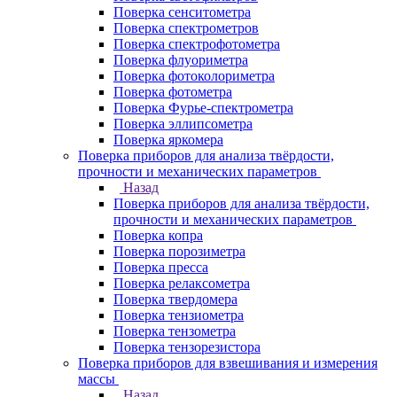
Поверка сенситометра
Поверка спектрометров
Поверка спектрофотометра
Поверка флуориметра
Поверка фотоколориметра
Поверка фотометра
Поверка Фурье-спектрометра
Поверка эллипсометра
Поверка яркомера
Поверка приборов для анализа твёрдости,
прочности и механических параметров
Назад
Поверка приборов для анализа твёрдости,
прочности и механических параметров
Поверка копра
Поверка порозиметра
Поверка пресса
Поверка релаксометра
Поверка твердомера
Поверка тензиометра
Поверка тензометра
Поверка тензорезистора
Поверка приборов для взвешивания и измерения
массы
Назад