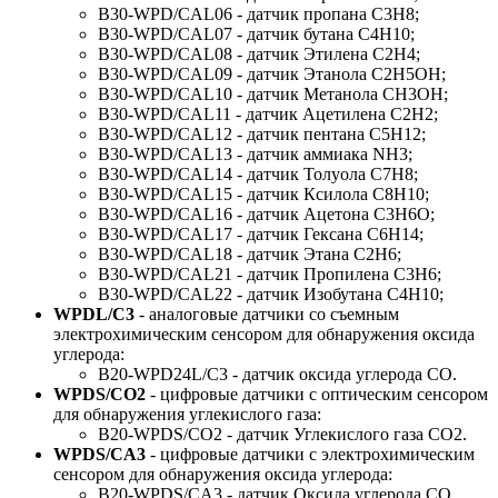
B30-WPD/CAL06 - датчик пропана C3H8;
B30-WPD/CAL07 - датчик бутана C4H10;
B30-WPD/CAL08 - датчик Этилена C2H4;
B30-WPD/CAL09 - датчик Этанола С2Н5ОН;
B30-WPD/CAL10 - датчик Метанола CH3OH;
B30-WPD/CAL11 - датчик Ацетилена C2H2;
B30-WPD/CAL12 - датчик пентана C5H12;
B30-WPD/CAL13 - датчик аммиака NH3;
B30-WPD/CAL14 - датчик Толуола C7H8;
B30-WPD/CAL15 - датчик Ксилола C8H10;
B30-WPD/CAL16 - датчик Ацетона C3H6O;
B30-WPD/CAL17 - датчик Гексана C6H14;
B30-WPD/CAL18 - датчик Этана C2H6;
B30-WPD/CAL21 - датчик Пропилена C3H6;
B30-WPD/CAL22 - датчик Изобутана C4H10;
WPDL/C3
- аналоговые датчики со съемным
электрохимическим сенсором для обнаружения оксида
углерода:
B20-WPD24L/C3 - датчик оксида углерода CO.
WPDS/CO2
- цифровые датчики с оптическим сенсором
для обнаружения углекислого газа:
B20-WPDS/CO2 - датчик Углекислого газа CO2.
WPDS/CA3
- цифровые датчики с электрохимическим
сенсором для обнаружения оксида углерода:
B20-WPDS/CA3 - датчик Оксида углерода CO.