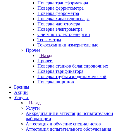
Поверка трансформатора
Поверка ферритометра
Поверка феррометра
Поверка характериографа
Поверка частотомера
Поверка электрометра
Счетчики электроэнергии
Тесламетры
Токосъемники измерительные
Прочее
Назад
Прочее
Поверка станков балансировочных
Поверка тарификатора
Поверка трубы аэродинамической
Поверка шприцов
Бренды
Акции
Услуги
Назад
Услуги
Аккредитация и аттестация испытательной
лаборатории
Аттестация и обучение специалистов
Аттестация испытательного оборудования