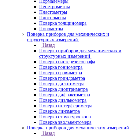
Нормалемеры
Пенетрометры
Пластометры
Плотномеры
Поверка толщиномера
Порометры
Поверка приборов для механических и
структурных измерений
Назад
Поверка приборов для механических и
структурных измерений
Поверка гистерезисографа
Поверка гониометра
Поверка гравиметра
Поверка гриндометра
Поверка дилатометра
Поверка диоптриметра
Поверка дифрактометра
Поверка диэлькометра
Поверка интерферометра
Поверка линзметра
Поверка структуроскопа
Поверка эвольвентомера
Поверка приборов для механических измерений
Назад