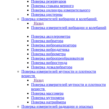
Поверка резервуаров
Поверка стакана мерного
Поверка цилиндра измерительного
Поверка цистерны
Поверка измерителей вибрации и колебаний
Назад
Поверка измерителей вибрации и колебаний
Поверка акселерометра
Поверка вибратора
Поверка виброанализатора
Поверка вибродатчика
Поверка виброметра
Поверка вибропреобразователя
Поверка вибростенда
Поверка дозкалибратора
Поверка измерителей мутности и плотности
веществ
Назад
Поверка измерителей мутности и плотности
веществ
Поверка массомера
Поверка мутномера
Поверка натриймера
Поверка измерителей радиации и опасных