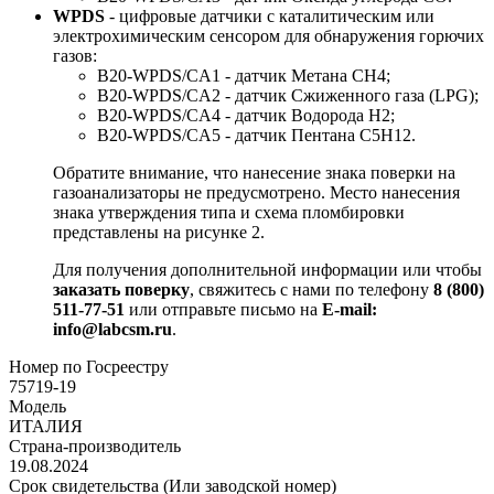
WPDS
- цифровые датчики с каталитическим или
электрохимическим сенсором для обнаружения горючих
газов:
B20-WPDS/CA1 - датчик Метана CH4;
B20-WPDS/CA2 - датчик Сжиженного газа (LPG);
B20-WPDS/CA4 - датчик Водорода H2;
B20-WPDS/CA5 - датчик Пентана C5H12.
Обратите внимание, что нанесение знака поверки на
газоанализаторы не предусмотрено. Место нанесения
знака утверждения типа и схема пломбировки
представлены на рисунке 2.
Для получения дополнительной информации или чтобы
заказать поверку
, свяжитесь с нами по телефону
8 (800)
511-77-51
или отправьте письмо на
E-mail:
info@labcsm.ru
.
Номер по Госреестру
75719-19
Модель
ИТАЛИЯ
Страна-производитель
19.08.2024
Срок свидетельства (Или заводской номер)