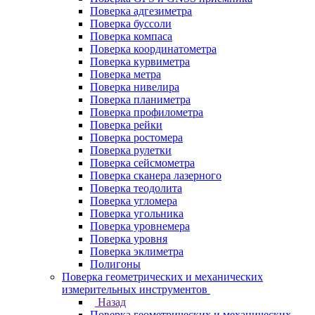
Поверка адгезиметра
Поверка буссоли
Поверка компаса
Поверка координатометра
Поверка курвиметра
Поверка метра
Поверка нивелира
Поверка планиметра
Поверка профилометра
Поверка рейки
Поверка ростомера
Поверка рулетки
Поверка сейсмометра
Поверка сканера лазерного
Поверка теодолита
Поверка угломера
Поверка угольника
Поверка уровнемера
Поверка уровня
Поверка эклиметра
Полигоны
Поверка геометрических и механических
измерительных инструментов
Назад
Поверка геометрических и механических