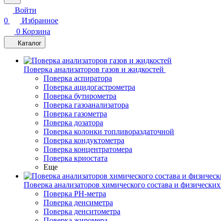
Войти
0
Избранное
0
Корзина
Каталог
Поверка анализаторов газов и жидкостей
Поверка аспиратора
Поверка ацидогастрометра
Поверка бутирометра
Поверка газоанализатора
Поверка газометра
Поверка дозатора
Поверка колонки топливораздаточной
Поверка кондуктометра
Поверка концентратомера
Поверка криостата
Еще
Поверка анализаторов химического состава и физических
Поверка PH-метра
Поверка денсиметра
Поверка денситометра
Поверка жиромера