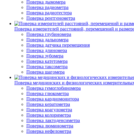
Поверка дымомера
Поверка радиометра
Поверка радиотестера
Поверка рентгенометра
Поверка измерителей расстояний, перемещений и размер
Поверка глубиномера
Поверка дальномера
Поверка датчика перемещения
Поверка длиномера
Поверка зубомера
Поверка катетомера
Поверка таксометра
Поверка шагомера
Поверка медицинских и физиологических измерительны
Поверка гемоглобиномера
Поверка глюкометра
Поверка кардиомонитора
Поверка кератометра
Поверка коагулометра
Поверка колориметра
Поверка лактоденсиметра
Поверка люминометра
Поверка нефелометра