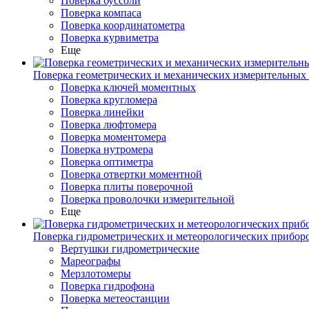
Поверка буссоли
Поверка компаса
Поверка координатометра
Поверка курвиметра
Еще
Поверка геометрических и механических измерительных
Поверка ключей моментных
Поверка кругломера
Поверка линейки
Поверка люфтомера
Поверка моментомера
Поверка нутромера
Поверка оптиметра
Поверка отвертки моментной
Поверка плиты поверочной
Поверка проволочки измерительной
Еще
Поверка гидрометрических и метеорологических прибор
Вертушки гидрометрические
Мареографы
Мерзлотомеры
Поверка гидрофона
Поверка метеостанции