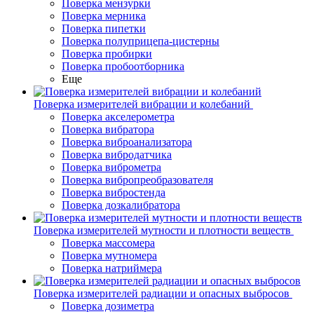
Поверка мензурки
Поверка мерника
Поверка пипетки
Поверка полуприцепа-цистерны
Поверка пробирки
Поверка пробоотборника
Еще
Поверка измерителей вибрации и колебаний
Поверка акселерометра
Поверка вибратора
Поверка виброанализатора
Поверка вибродатчика
Поверка виброметра
Поверка вибропреобразователя
Поверка вибростенда
Поверка дозкалибратора
Поверка измерителей мутности и плотности веществ
Поверка массомера
Поверка мутномера
Поверка натриймера
Поверка измерителей радиации и опасных выбросов
Поверка дозиметра