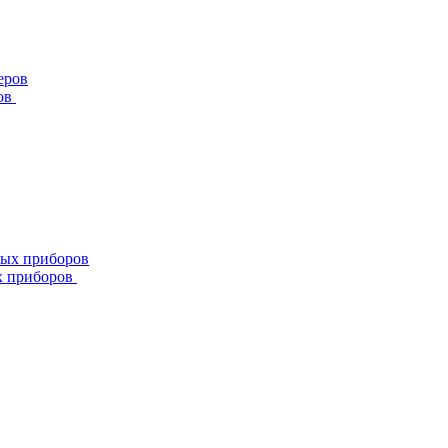
ов
х приборов