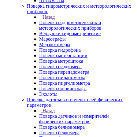
Штихмассы
Поверка гидрометрических и метеорологических
приборов
Назад
Поверка гидрометрических и
метеорологических приборов
Вертушки гидрометрические
Мареографы
Мерзлотомеры
Поверка гидрофона
Поверка метеостанции
Поверка метроштока
Поверка осадкомера
Поверка перепадометра
Поверка пиранометра
Поверка пиргелиометра
Поверка плювиографа
Эхолоты
Поверка датчиков и измерителей физических
параметров
Назад
Поверка датчиков и измерителей
физических параметров
Поверка белизномера
Поверка белкомера