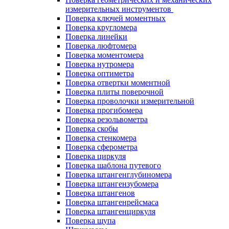
измерительных инструментов
Поверка ключей моментных
Поверка кругломера
Поверка линейки
Поверка люфтомера
Поверка моментомера
Поверка нутромера
Поверка оптиметра
Поверка отвертки моментной
Поверка плиты поверочной
Поверка проволочки измерительной
Поверка прогибомера
Поверка резольвометра
Поверка скобы
Поверка стенкомера
Поверка сферометра
Поверка циркуля
Поверка шаблона путевого
Поверка штангенглубиномера
Поверка штангензубомера
Поверка штангенов
Поверка штангенрейсмаса
Поверка штангенциркуля
Поверка щупа