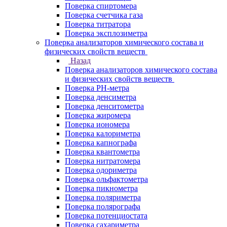
Поверка спиртомера
Поверка счетчика газа
Поверка титратора
Поверка эксплозиметра
Поверка анализаторов химического состава и
физических свойств веществ
Назад
Поверка анализаторов химического состава
и физических свойств веществ
Поверка PH-метра
Поверка денсиметра
Поверка денситометра
Поверка жиромера
Поверка иономера
Поверка калориметра
Поверка капнографа
Поверка квантометра
Поверка нитратомера
Поверка одориметра
Поверка ольфактометра
Поверка пикнометра
Поверка поляриметра
Поверка полярографа
Поверка потенциостата
Поверка сахариметра