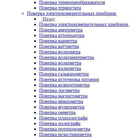
Поверка термопреобразователя
Поверка термостата
Поверка электроизмерительных приборов
Назад
Поверка электроизмерительных приборов
Поверка амперметра
Поверка аттенюатора
Поверка варметра
Поверка ваттметра
Поверка волномера
Поверка вольтамперметра
Поверка вольтметра
Поверка волюметра
Поверка гальванометра
Поверка источника питания
Поверка коэрцитиметра
Поверка логометра
Поверка магнитометра
Поверка микрометра
Поверка мультиметра
Поверка омметра
Поверка осциллографа
Поверка полиграфа
Поверка потенциометра
Поверка резистивиметра