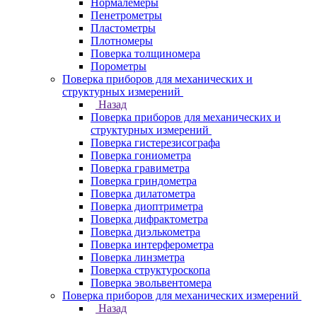
Нормалемеры
Пенетрометры
Пластометры
Плотномеры
Поверка толщиномера
Порометры
Поверка приборов для механических и
структурных измерений
Назад
Поверка приборов для механических и
структурных измерений
Поверка гистерезисографа
Поверка гониометра
Поверка гравиметра
Поверка гриндометра
Поверка дилатометра
Поверка диоптриметра
Поверка дифрактометра
Поверка диэлькометра
Поверка интерферометра
Поверка линзметра
Поверка структуроскопа
Поверка эвольвентомера
Поверка приборов для механических измерений
Назад