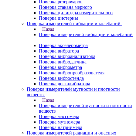
Поверка резервуаров
Поверка стакана мерного
Поверка цилиндра измерительного
Поверка цистерны
Поверка измерителей вибрации и колебаний
Назад
Поверка измерителей вибрации и колебаний
Поверка акселерометра
Поверка вибратора
Поверка виброанализатора
Поверка вибродатчика
Поверка виброметра
Поверка вибропреобразователя
Поверка вибростенда
Поверка дозкалибратора
Поверка измерителей мутности и плотности
веществ
Назад
Поверка измерителей мутности и плотности
веществ
Поверка массомера
Поверка мутномера
Поверка натриймера
Поверка измерителей радиации и опасных