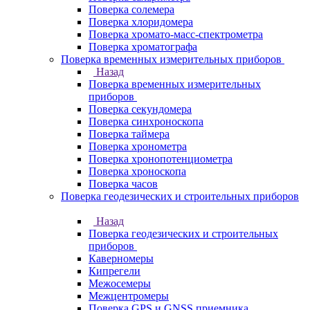
Поверка солемера
Поверка хлоридомера
Поверка хромато-масс-спектрометра
Поверка хроматографа
Поверка временных измерительных приборов
Назад
Поверка временных измерительных
приборов
Поверка секундомера
Поверка синхроноскопа
Поверка таймера
Поверка хронометра
Поверка хронопотенциометра
Поверка хроноскопа
Поверка часов
Поверка геодезических и строительных приборов
Назад
Поверка геодезических и строительных
приборов
Каверномеры
Кипрегели
Межосемеры
Межцентромеры
Поверка GPS и GNSS приемника