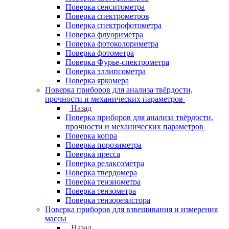
Поверка сенситометра
Поверка спектрометров
Поверка спектрофотометра
Поверка флуориметра
Поверка фотоколориметра
Поверка фотометра
Поверка Фурье-спектрометра
Поверка эллипсометра
Поверка яркомера
Поверка приборов для анализа твёрдости,
прочности и механических параметров
Назад
Поверка приборов для анализа твёрдости,
прочности и механических параметров
Поверка копра
Поверка порозиметра
Поверка пресса
Поверка релаксометра
Поверка твердомера
Поверка тензиометра
Поверка тензометра
Поверка тензорезистора
Поверка приборов для взвешивания и измерения
массы
Назад