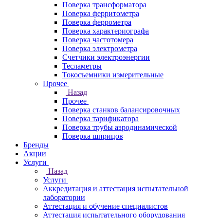
Поверка трансформатора
Поверка ферритометра
Поверка феррометра
Поверка характериографа
Поверка частотомера
Поверка электрометра
Счетчики электроэнергии
Тесламетры
Токосъемники измерительные
Прочее
Назад
Прочее
Поверка станков балансировочных
Поверка тарификатора
Поверка трубы аэродинамической
Поверка шприцов
Бренды
Акции
Услуги
Назад
Услуги
Аккредитация и аттестация испытательной
лаборатории
Аттестация и обучение специалистов
Аттестация испытательного оборудования