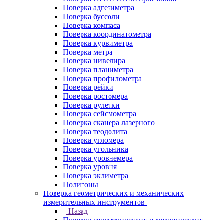
Поверка адгезиметра
Поверка буссоли
Поверка компаса
Поверка координатометра
Поверка курвиметра
Поверка метра
Поверка нивелира
Поверка планиметра
Поверка профилометра
Поверка рейки
Поверка ростомера
Поверка рулетки
Поверка сейсмометра
Поверка сканера лазерного
Поверка теодолита
Поверка угломера
Поверка угольника
Поверка уровнемера
Поверка уровня
Поверка эклиметра
Полигоны
Поверка геометрических и механических
измерительных инструментов
Назад
Поверка геометрических и механических