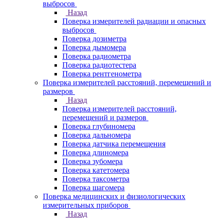
выбросов
Назад
Поверка измерителей радиации и опасных
выбросов
Поверка дозиметра
Поверка дымомера
Поверка радиометра
Поверка радиотестера
Поверка рентгенометра
Поверка измерителей расстояний, перемещений и
размеров
Назад
Поверка измерителей расстояний,
перемещений и размеров
Поверка глубиномера
Поверка дальномера
Поверка датчика перемещения
Поверка длиномера
Поверка зубомера
Поверка катетомера
Поверка таксометра
Поверка шагомера
Поверка медицинских и физиологических
измерительных приборов
Назад