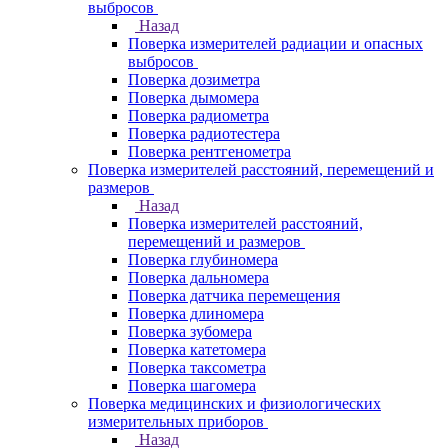
выбросов
Назад
Поверка измерителей радиации и опасных
выбросов
Поверка дозиметра
Поверка дымомера
Поверка радиометра
Поверка радиотестера
Поверка рентгенометра
Поверка измерителей расстояний, перемещений и
размеров
Назад
Поверка измерителей расстояний,
перемещений и размеров
Поверка глубиномера
Поверка дальномера
Поверка датчика перемещения
Поверка длиномера
Поверка зубомера
Поверка катетомера
Поверка таксометра
Поверка шагомера
Поверка медицинских и физиологических
измерительных приборов
Назад