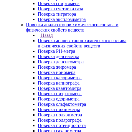
Поверка спиртомера
Поверка счетчика газа
Поверка титратора
Поверка эксплозиметра
Поверка анализаторов химического состава и
физических свойств веществ
Назад
Поверка анализаторов химического состава
и физических свойств веществ
Поверка PH-метра
Поверка денсиметра
Поверка денситометра
Поверка жиромера
Поверка иономера
Поверка калориметра
Поверка капнографа
Поверка квантометра
Поверка нитратомера
Поверка одориметра
Поверка ольфактометра
Поверка пикнометра
Поверка поляриметра
Поверка полярографа
Поверка потенциостата
Поверка сахариметра