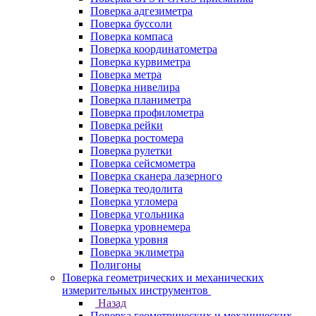
Поверка адгезиметра
Поверка буссоли
Поверка компаса
Поверка координатометра
Поверка курвиметра
Поверка метра
Поверка нивелира
Поверка планиметра
Поверка профилометра
Поверка рейки
Поверка ростомера
Поверка рулетки
Поверка сейсмометра
Поверка сканера лазерного
Поверка теодолита
Поверка угломера
Поверка угольника
Поверка уровнемера
Поверка уровня
Поверка эклиметра
Полигоны
Поверка геометрических и механических
измерительных инструментов
Назад
Поверка геометрических и механических