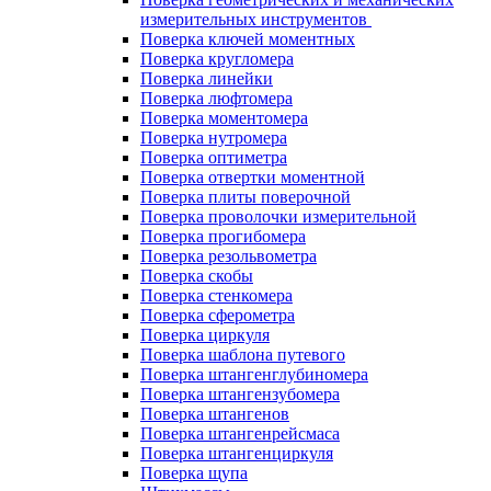
измерительных инструментов
Поверка ключей моментных
Поверка кругломера
Поверка линейки
Поверка люфтомера
Поверка моментомера
Поверка нутромера
Поверка оптиметра
Поверка отвертки моментной
Поверка плиты поверочной
Поверка проволочки измерительной
Поверка прогибомера
Поверка резольвометра
Поверка скобы
Поверка стенкомера
Поверка сферометра
Поверка циркуля
Поверка шаблона путевого
Поверка штангенглубиномера
Поверка штангензубомера
Поверка штангенов
Поверка штангенрейсмаса
Поверка штангенциркуля
Поверка щупа