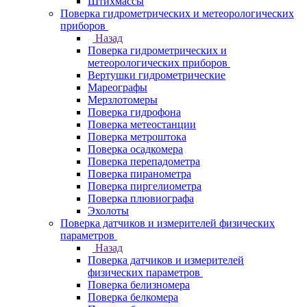
Штихмассы
Поверка гидрометрических и метеорологических
приборов
Назад
Поверка гидрометрических и
метеорологических приборов
Вертушки гидрометрические
Мареографы
Мерзлотомеры
Поверка гидрофона
Поверка метеостанции
Поверка метроштока
Поверка осадкомера
Поверка перепадометра
Поверка пиранометра
Поверка пиргелиометра
Поверка плювиографа
Эхолоты
Поверка датчиков и измерителей физических
параметров
Назад
Поверка датчиков и измерителей
физических параметров
Поверка белизномера
Поверка белкомера