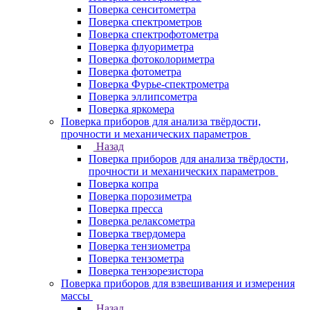
Поверка сенситометра
Поверка спектрометров
Поверка спектрофотометра
Поверка флуориметра
Поверка фотоколориметра
Поверка фотометра
Поверка Фурье-спектрометра
Поверка эллипсометра
Поверка яркомера
Поверка приборов для анализа твёрдости,
прочности и механических параметров
Назад
Поверка приборов для анализа твёрдости,
прочности и механических параметров
Поверка копра
Поверка порозиметра
Поверка пресса
Поверка релаксометра
Поверка твердомера
Поверка тензиометра
Поверка тензометра
Поверка тензорезистора
Поверка приборов для взвешивания и измерения
массы
Назад