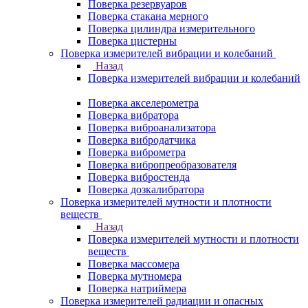
Поверка резервуаров
Поверка стакана мерного
Поверка цилиндра измерительного
Поверка цистерны
Поверка измерителей вибрации и колебаний
Назад
Поверка измерителей вибрации и колебаний
Поверка акселерометра
Поверка вибратора
Поверка виброанализатора
Поверка вибродатчика
Поверка виброметра
Поверка вибропреобразователя
Поверка вибростенда
Поверка дозкалибратора
Поверка измерителей мутности и плотности
веществ
Назад
Поверка измерителей мутности и плотности
веществ
Поверка массомера
Поверка мутномера
Поверка натриймера
Поверка измерителей радиации и опасных