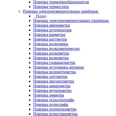
Поверка термопреобразователя
Поверка термостата
Поверка электроизмерительных приборов
Назад
Поверка электроизмерительных приборов
Поверка амперметра
Поверка аттенюатора
Поверка варметра
Поверка ваттметра
Поверка волномера
Поверка вольтамперметра
Поверка вольтметра
Поверка волюметра
Поверка гальванометра
Поверка источника питания
Поверка коэрцитиметра
Поверка логометра
Поверка магнитометра
Поверка микрометра
Поверка мультиметра
Поверка омметра
Поверка осциллографа
Поверка полиграфа
Поверка потенциометра
Поверка резистивиметра