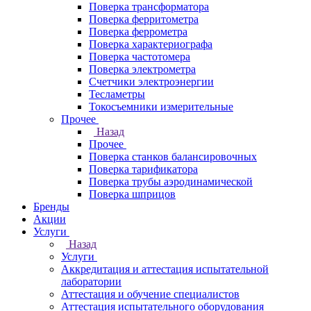
Поверка трансформатора
Поверка ферритометра
Поверка феррометра
Поверка характериографа
Поверка частотомера
Поверка электрометра
Счетчики электроэнергии
Тесламетры
Токосъемники измерительные
Прочее
Назад
Прочее
Поверка станков балансировочных
Поверка тарификатора
Поверка трубы аэродинамической
Поверка шприцов
Бренды
Акции
Услуги
Назад
Услуги
Аккредитация и аттестация испытательной
лаборатории
Аттестация и обучение специалистов
Аттестация испытательного оборудования