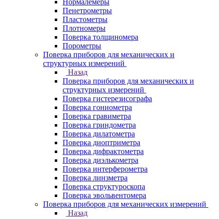
Нормалемеры
Пенетрометры
Пластометры
Плотномеры
Поверка толщиномера
Порометры
Поверка приборов для механических и
структурных измерений
Назад
Поверка приборов для механических и
структурных измерений
Поверка гистерезисографа
Поверка гониометра
Поверка гравиметра
Поверка гриндометра
Поверка дилатометра
Поверка диоптриметра
Поверка дифрактометра
Поверка диэлькометра
Поверка интерферометра
Поверка линзметра
Поверка структуроскопа
Поверка эвольвентомера
Поверка приборов для механических измерений
Назад