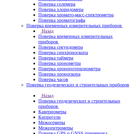
Поверка солемера
Поверка хлоридомера
Поверка хромато-масс-спектрометра
Поверка хроматографа
Поверка временных измерительных приборов
Назад
Поверка временных измерительных
приборов
Поверка секундомера
Поверка синхроноскопа
Поверка таймера
Поверка хронометра
Поверка хронопотенциометра
Поверка хроноскопа
Поверка часов
Поверка геодезических и строительных приборов
Назад
Поверка геодезических и строительных
приборов
Каверномеры
Кипрегели
Межосемеры
Межцентромеры
Поверка GPS и GNSS приемника