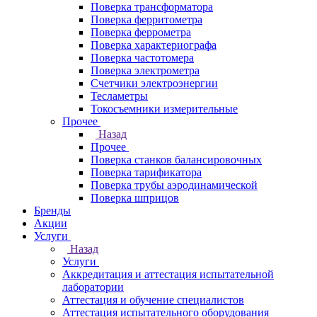
Поверка трансформатора
Поверка ферритометра
Поверка феррометра
Поверка характериографа
Поверка частотомера
Поверка электрометра
Счетчики электроэнергии
Тесламетры
Токосъемники измерительные
Прочее
Назад
Прочее
Поверка станков балансировочных
Поверка тарификатора
Поверка трубы аэродинамической
Поверка шприцов
Бренды
Акции
Услуги
Назад
Услуги
Аккредитация и аттестация испытательной
лаборатории
Аттестация и обучение специалистов
Аттестация испытательного оборудования