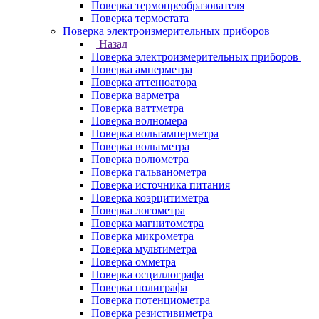
Поверка термопреобразователя
Поверка термостата
Поверка электроизмерительных приборов
Назад
Поверка электроизмерительных приборов
Поверка амперметра
Поверка аттенюатора
Поверка варметра
Поверка ваттметра
Поверка волномера
Поверка вольтамперметра
Поверка вольтметра
Поверка волюметра
Поверка гальванометра
Поверка источника питания
Поверка коэрцитиметра
Поверка логометра
Поверка магнитометра
Поверка микрометра
Поверка мультиметра
Поверка омметра
Поверка осциллографа
Поверка полиграфа
Поверка потенциометра
Поверка резистивиметра