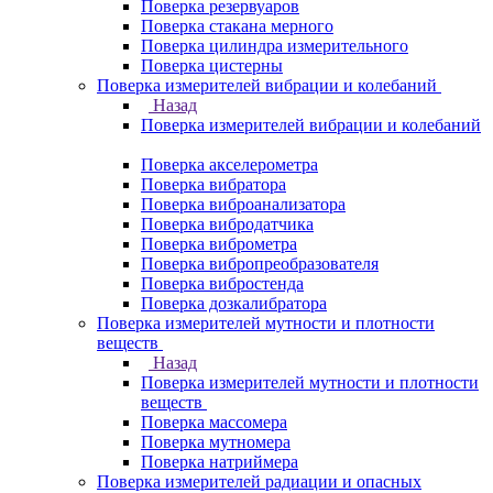
Поверка резервуаров
Поверка стакана мерного
Поверка цилиндра измерительного
Поверка цистерны
Поверка измерителей вибрации и колебаний
Назад
Поверка измерителей вибрации и колебаний
Поверка акселерометра
Поверка вибратора
Поверка виброанализатора
Поверка вибродатчика
Поверка виброметра
Поверка вибропреобразователя
Поверка вибростенда
Поверка дозкалибратора
Поверка измерителей мутности и плотности
веществ
Назад
Поверка измерителей мутности и плотности
веществ
Поверка массомера
Поверка мутномера
Поверка натриймера
Поверка измерителей радиации и опасных