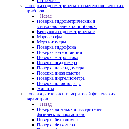
Штихмассы
Поверка гидрометрических и метеорологических
приборов
Назад
Поверка гидрометрических и
метеорологических приборов
Вертушки гидрометрические
Мареографы
Мерзлотомеры
Поверка гидрофона
Поверка метеостанции
Поверка метроштока
Поверка осадкомера
Поверка перепадометра
Поверка пиранометра
Поверка пиргелиометра
Поверка плювиографа
Эхолоты
Поверка датчиков и измерителей физических
параметров
Назад
Поверка датчиков и измерителей
физических параметров
Поверка белизномера
Поверка белкомера