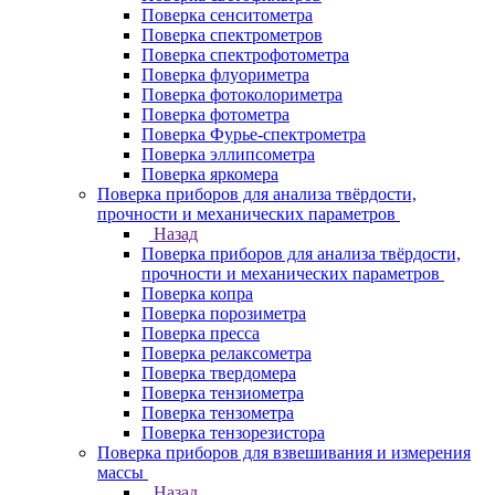
Поверка сенситометра
Поверка спектрометров
Поверка спектрофотометра
Поверка флуориметра
Поверка фотоколориметра
Поверка фотометра
Поверка Фурье-спектрометра
Поверка эллипсометра
Поверка яркомера
Поверка приборов для анализа твёрдости,
прочности и механических параметров
Назад
Поверка приборов для анализа твёрдости,
прочности и механических параметров
Поверка копра
Поверка порозиметра
Поверка пресса
Поверка релаксометра
Поверка твердомера
Поверка тензиометра
Поверка тензометра
Поверка тензорезистора
Поверка приборов для взвешивания и измерения
массы
Назад