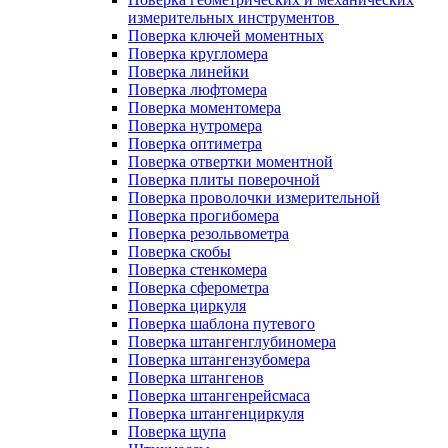
измерительных инструментов
Поверка ключей моментных
Поверка кругломера
Поверка линейки
Поверка люфтомера
Поверка моментомера
Поверка нутромера
Поверка оптиметра
Поверка отвертки моментной
Поверка плиты поверочной
Поверка проволочки измерительной
Поверка прогибомера
Поверка резольвометра
Поверка скобы
Поверка стенкомера
Поверка сферометра
Поверка циркуля
Поверка шаблона путевого
Поверка штангенглубиномера
Поверка штангензубомера
Поверка штангенов
Поверка штангенрейсмаса
Поверка штангенциркуля
Поверка щупа