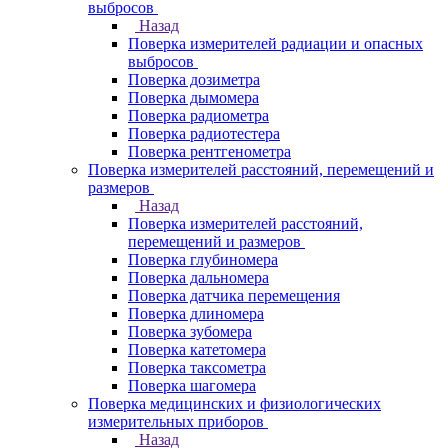
выбросов
Назад
Поверка измерителей радиации и опасных
выбросов
Поверка дозиметра
Поверка дымомера
Поверка радиометра
Поверка радиотестера
Поверка рентгенометра
Поверка измерителей расстояний, перемещений и
размеров
Назад
Поверка измерителей расстояний,
перемещений и размеров
Поверка глубиномера
Поверка дальномера
Поверка датчика перемещения
Поверка длиномера
Поверка зубомера
Поверка катетомера
Поверка таксометра
Поверка шагомера
Поверка медицинских и физиологических
измерительных приборов
Назад