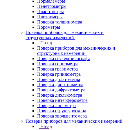
Нормалемеры
Пенетрометры
Пластометры
Плотномеры
Поверка толщиномера
Порометры
Поверка приборов для механических и
структурных измерений
Назад
Поверка приборов для механических и
структурных измерений
Поверка гистерезисографа
Поверка гониометра
Поверка гравиметра
Поверка гриндометра
Поверка дилатометра
Поверка диоптриметра
Поверка дифрактометра
Поверка диэлькометра
Поверка интерферометра
Поверка линзметра
Поверка структуроскопа
Поверка эвольвентомера
Поверка приборов для механических измерений
Назад