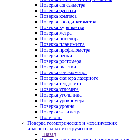
Поверка адгезиметра
Поверка буссоли
Поверка компаса
Поверка координатометра
Поверка курвиметра
Поверка метра
Поверка нивелира
Поверка планиметра
Поверка профилометра
Поверка рейки
Поверка ростомера
Поверка рулетки
Поверка сейсмометра
Поверка сканера лазерного
Поверка теодолита
Поверка угломера
Поверка угольника
Поверка уровнемера
Поверка уровня
Поверка эклиметра
Полигоны
Поверка геометрических и механических
измерительных инструментов
Назад
Поверка геометрических и механических