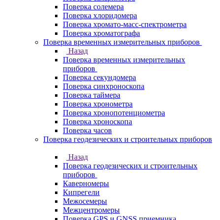
Поверка солемера
Поверка хлоридомера
Поверка хромато-масс-спектрометра
Поверка хроматографа
Поверка временных измерительных приборов
Назад
Поверка временных измерительных
приборов
Поверка секундомера
Поверка синхроноскопа
Поверка таймера
Поверка хронометра
Поверка хронопотенциометра
Поверка хроноскопа
Поверка часов
Поверка геодезических и строительных приборов
Назад
Поверка геодезических и строительных
приборов
Каверномеры
Кипрегели
Межосемеры
Межцентромеры
Поверка GPS и GNSS приемника