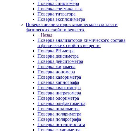
Поверка спиртомера
Поверка счетчика газа
Поверка титратора
Поверка эксплозиметра
Поверка анализаторов химического состава и
физических свойств веществ
Назад
Поверка анализаторов химического состава
и физических свойств веществ
Поверка PH-метра
Поверка денсиметра
Поверка денситометра
Поверка жиромера
Поверка иономера
Поверка калориметра
Поверка капнографа
Поверка квантометра
Поверка нитратомера
Поверка одориметра
Поверка ольфактометра
Поверка пикнометра
Поверка поляриметра
Поверка полярографа
Поверка потенциостата
Поверка сахариметра