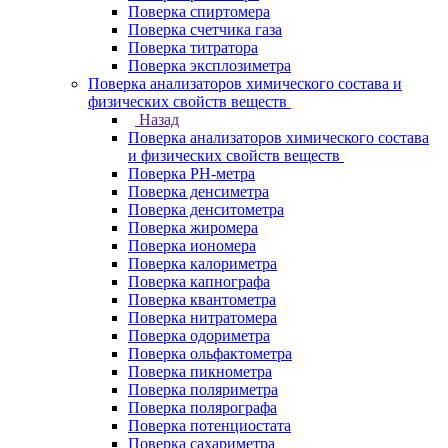
Поверка спиртомера
Поверка счетчика газа
Поверка титратора
Поверка эксплозиметра
Поверка анализаторов химического состава и
физических свойств веществ
Назад
Поверка анализаторов химического состава
и физических свойств веществ
Поверка PH-метра
Поверка денсиметра
Поверка денситометра
Поверка жиромера
Поверка иономера
Поверка калориметра
Поверка капнографа
Поверка квантометра
Поверка нитратомера
Поверка одориметра
Поверка ольфактометра
Поверка пикнометра
Поверка поляриметра
Поверка полярографа
Поверка потенциостата
Поверка сахариметра