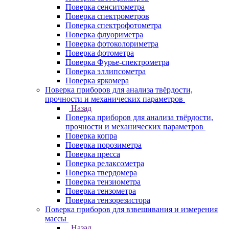
Поверка сенситометра
Поверка спектрометров
Поверка спектрофотометра
Поверка флуориметра
Поверка фотоколориметра
Поверка фотометра
Поверка Фурье-спектрометра
Поверка эллипсометра
Поверка яркомера
Поверка приборов для анализа твёрдости,
прочности и механических параметров
Назад
Поверка приборов для анализа твёрдости,
прочности и механических параметров
Поверка копра
Поверка порозиметра
Поверка пресса
Поверка релаксометра
Поверка твердомера
Поверка тензиометра
Поверка тензометра
Поверка тензорезистора
Поверка приборов для взвешивания и измерения
массы
Назад