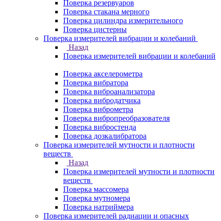
Поверка резервуаров
Поверка стакана мерного
Поверка цилиндра измерительного
Поверка цистерны
Поверка измерителей вибрации и колебаний
Назад
Поверка измерителей вибрации и колебаний
Поверка акселерометра
Поверка вибратора
Поверка виброанализатора
Поверка вибродатчика
Поверка виброметра
Поверка вибропреобразователя
Поверка вибростенда
Поверка дозкалибратора
Поверка измерителей мутности и плотности
веществ
Назад
Поверка измерителей мутности и плотности
веществ
Поверка массомера
Поверка мутномера
Поверка натриймера
Поверка измерителей радиации и опасных