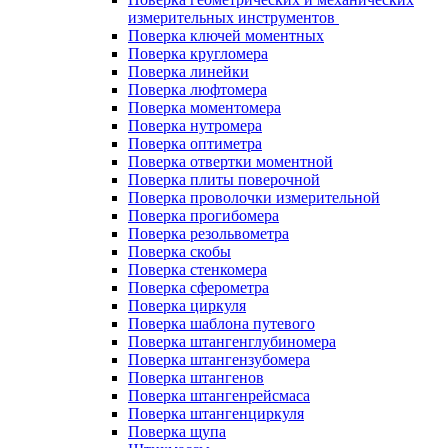
измерительных инструментов
Поверка ключей моментных
Поверка кругломера
Поверка линейки
Поверка люфтомера
Поверка моментомера
Поверка нутромера
Поверка оптиметра
Поверка отвертки моментной
Поверка плиты поверочной
Поверка проволочки измерительной
Поверка прогибомера
Поверка резольвометра
Поверка скобы
Поверка стенкомера
Поверка сферометра
Поверка циркуля
Поверка шаблона путевого
Поверка штангенглубиномера
Поверка штангензубомера
Поверка штангенов
Поверка штангенрейсмаса
Поверка штангенциркуля
Поверка щупа