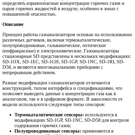
определять взрывоопасные концентрации горючих газов и
паров горючих жидкостей в воздухе, особенно в зонах с
повышенной опасностью.
Описание
Принцип работы газоанализаторов основан на использовании
различных датчиков, включая термокаталитические,
полупроводниковые, гальванические, оптические
(инфракрасные) и электрохимические. Газоанализаторы
стационарные SD представлены в нескольких модификациях:
SD-1OX, SD-1EC, SD-1GH, SD-1GP, SD-1NC, SD-1RI, SD-
D58, и являются многоканальными приборами с
непрерывным действием.
Разные модификации газоанализаторов отличаются
конструкцией, типом интерфейса и спецификациями, что
позволяет выводить данные о концентрации газа как в
аналоговом, так и в цифровом формате. В зависимости от
модели используются следующие типы сенсоров:
Термокаталитические сенсоры:
используются в
модификациях SD-1GP, SD-1NC, SD-D58 для контроля
содержания горючих газов;
Полупроводниковые сенсоры:
применяются в