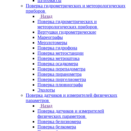
Штихмассы
Поверка гидрометрических и метеорологических
приборов
Назад
Поверка гидрометрических и
метеорологических приборов
Вертушки гидрометрические
Мареографы
Мерзлотомеры
Поверка гидрофона
Поверка метеостанции
Поверка метроштока
Поверка осадкомера
Поверка перепадометра
Поверка пиранометра
Поверка пиргелиометра
Поверка плювиографа
Эхолоты
Поверка датчиков и измерителей физических
параметров
Назад
Поверка датчиков и измерителей
физических параметров
Поверка белизномера
Поверка белкомера