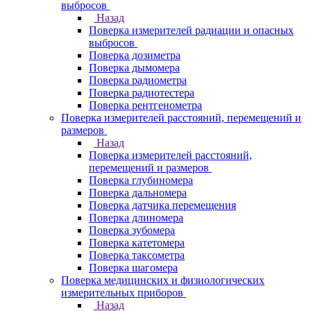
выбросов
Назад
Поверка измерителей радиации и опасных
выбросов
Поверка дозиметра
Поверка дымомера
Поверка радиометра
Поверка радиотестера
Поверка рентгенометра
Поверка измерителей расстояний, перемещений и
размеров
Назад
Поверка измерителей расстояний,
перемещений и размеров
Поверка глубиномера
Поверка дальномера
Поверка датчика перемещения
Поверка длиномера
Поверка зубомера
Поверка катетомера
Поверка таксометра
Поверка шагомера
Поверка медицинских и физиологических
измерительных приборов
Назад