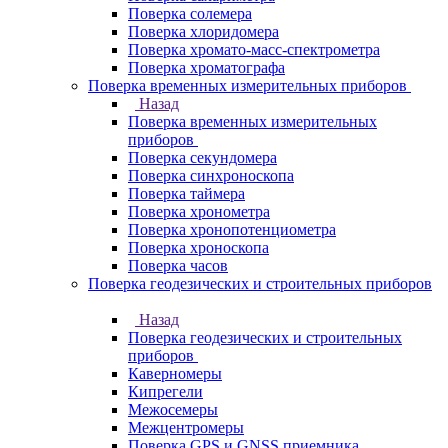
Поверка солемера
Поверка хлоридомера
Поверка хромато-масс-спектрометра
Поверка хроматографа
Поверка временных измерительных приборов
Назад
Поверка временных измерительных
приборов
Поверка секундомера
Поверка синхроноскопа
Поверка таймера
Поверка хронометра
Поверка хронопотенциометра
Поверка хроноскопа
Поверка часов
Поверка геодезических и строительных приборов
Назад
Поверка геодезических и строительных
приборов
Каверномеры
Кипрегели
Межосемеры
Межцентромеры
Поверка GPS и GNSS приемника