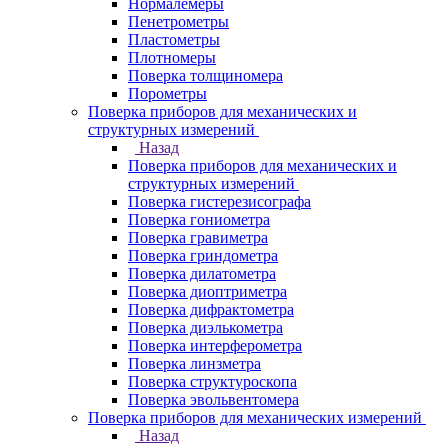
Нормалемеры
Пенетрометры
Пластометры
Плотномеры
Поверка толщиномера
Порометры
Поверка приборов для механических и
структурных измерений
Назад
Поверка приборов для механических и
структурных измерений
Поверка гистерезисографа
Поверка гониометра
Поверка гравиметра
Поверка гриндометра
Поверка дилатометра
Поверка диоптриметра
Поверка дифрактометра
Поверка диэлькометра
Поверка интерферометра
Поверка линзметра
Поверка структуроскопа
Поверка эвольвентомера
Поверка приборов для механических измерений
Назад