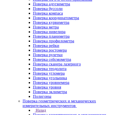
Поверка адгезиметра
Поверка буссоли
Поверка компаса
Поверка координатометра
Поверка курвиметра
Поверка метра
Поверка нивелира
Поверка планиметра
Поверка профилометра
Поверка рейки
Поверка ростомера
Поверка рулетки
Поверка сейсмометра
Поверка сканера лазерного
Поверка теодолита
Поверка угломера
Поверка угольника
Поверка уровнемера
Поверка уровня
Поверка эклиметра
Полигоны
Поверка геометрических и механических
измерительных инструментов
Назад
Поверка геометрических и механических