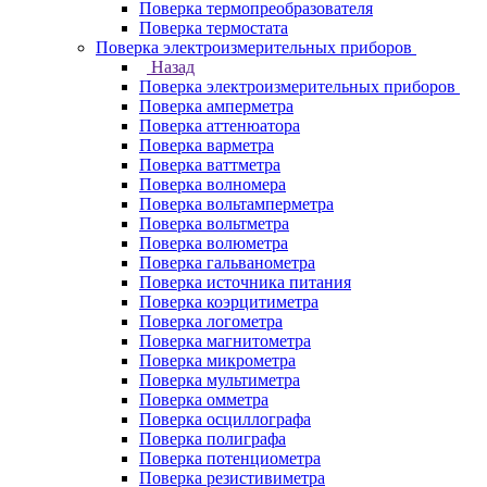
Поверка термопреобразователя
Поверка термостата
Поверка электроизмерительных приборов
Назад
Поверка электроизмерительных приборов
Поверка амперметра
Поверка аттенюатора
Поверка варметра
Поверка ваттметра
Поверка волномера
Поверка вольтамперметра
Поверка вольтметра
Поверка волюметра
Поверка гальванометра
Поверка источника питания
Поверка коэрцитиметра
Поверка логометра
Поверка магнитометра
Поверка микрометра
Поверка мультиметра
Поверка омметра
Поверка осциллографа
Поверка полиграфа
Поверка потенциометра
Поверка резистивиметра