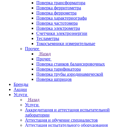
Поверка трансформатора
Поверка ферритометра
Поверка феррометра
Поверка характериографа
Поверка частотомера
Поверка электрометра
Счетчики электроэнергии
Тесламетры
Токосъемники измерительные
Прочее
Назад
Прочее
Поверка станков балансировочных
Поверка тарификатора
Поверка трубы аэродинамической
Поверка шприцов
Бренды
Акции
Услуги
Назад
Услуги
Аккредитация и аттестация испытательной
лаборатории
Аттестация и обучение специалистов
Аттестация испытательного оборудования