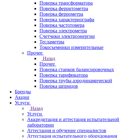
Поверка трансформатора
Поверка ферритометра
Поверка феррометра
Поверка характериографа
Поверка частотомера
Поверка электрометра
Счетчики электроэнергии
Тесламетры
Токосъемники измерительные
Прочее
Назад
Прочее
Поверка станков балансировочных
Поверка тарификатора
Поверка трубы аэродинамической
Поверка шприцов
Бренды
Акции
Услуги
Назад
Услуги
Аккредитация и аттестация испытательной
лаборатории
Аттестация и обучение специалистов
Аттестация испытательного оборудования