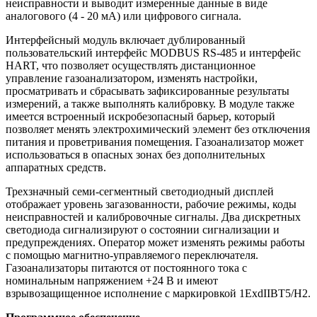
неисправности и выводит измеренные данные в виде
аналогового (4 - 20 мА) или цифрового сигнала.
Интерфейсный модуль включает дублированный
пользовательский интерфейс MODBUS RS-485 и интерфейс
HART, что позволяет осуществлять дистанционное
управление газоанализатором, изменять настройки,
просматривать и сбрасывать зафиксированные результаты
измерений, а также выполнять калибровку. В модуле также
имеется встроенный искробезопасный барьер, который
позволяет менять электрохимический элемент без отключения
питания и проветривания помещения. Газоанализатор может
использоваться в опасных зонах без дополнительных
аппаратных средств.
Трехзначный семи-сегментный светодиодный дисплей
отображает уровень загазованности, рабочие режимы, коды
неисправностей и калибровочные сигналы. Два дискретных
светодиода сигнализируют о состоянии сигнализации и
предупреждениях. Оператор может изменять режимы работы
с помощью магнитно-управляемого переключателя.
Газоанализаторы питаются от постоянного тока с
номинальным напряжением +24 В и имеют
взрывозащищенное исполнение с маркировкой 1ЕxdIIBТ5/Н2.