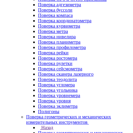
Поверка адгезиметра
Поверка буссоли
Поверка компаса
Поверка координатометра
Поверка курвиметра
Поверка метра
Поверка нивелира
Поверка планиметра
Поверка профилометра
Поверка рейки
Поверка ростомера
Поверка рулетки
Поверка сейсмометра
Поверка сканера лазерного
Поверка теодолита
Поверка угломера
Поверка угольника
Поверка уровнемера
Поверка уровня
Поверка эклиметра
Полигоны
Поверка геометрических и механических
измерительных инструментов
Назад
Поверка геометрических и механических