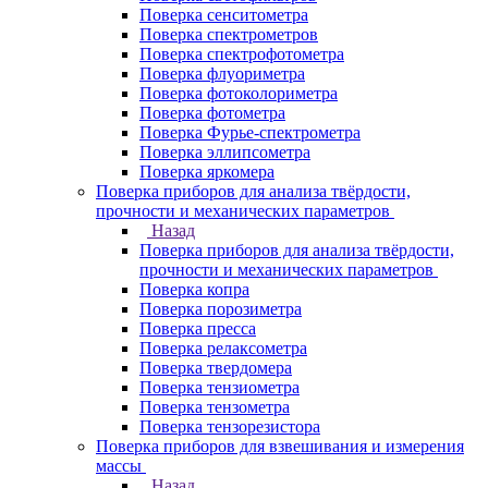
Поверка сенситометра
Поверка спектрометров
Поверка спектрофотометра
Поверка флуориметра
Поверка фотоколориметра
Поверка фотометра
Поверка Фурье-спектрометра
Поверка эллипсометра
Поверка яркомера
Поверка приборов для анализа твёрдости,
прочности и механических параметров
Назад
Поверка приборов для анализа твёрдости,
прочности и механических параметров
Поверка копра
Поверка порозиметра
Поверка пресса
Поверка релаксометра
Поверка твердомера
Поверка тензиометра
Поверка тензометра
Поверка тензорезистора
Поверка приборов для взвешивания и измерения
массы
Назад