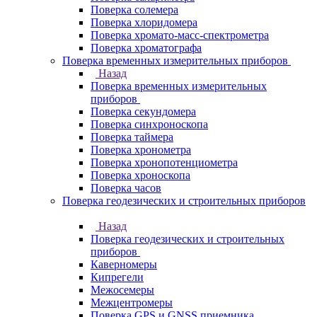
Поверка солемера
Поверка хлоридомера
Поверка хромато-масс-спектрометра
Поверка хроматографа
Поверка временных измерительных приборов
Назад
Поверка временных измерительных
приборов
Поверка секундомера
Поверка синхроноскопа
Поверка таймера
Поверка хронометра
Поверка хронопотенциометра
Поверка хроноскопа
Поверка часов
Поверка геодезических и строительных приборов
Назад
Поверка геодезических и строительных
приборов
Каверномеры
Кипрегели
Межосемеры
Межцентромеры
Поверка GPS и GNSS приемника