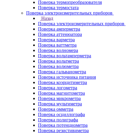
Поверка термопреобразователя
Поверка термостата
Поверка электроизмерительных приборов
Назад
Поверка электроизмерительных приборов
Поверка амперметра
Поверка аттенюатора
Поверка варметра
Поверка ваттметра
Поверка волномера
Поверка вольтамперметра
Поверка вольтметра
Поверка волюметра
Поверка гальванометра
Поверка источника питания
Поверка коэрцитиметра
Поверка логометра
Поверка магнитометра
Поверка микрометра
Поверка мультиметра
Поверка омметра
Поверка осциллографа
Поверка полиграфа
Поверка потенциометра
Поверка резистивиметра