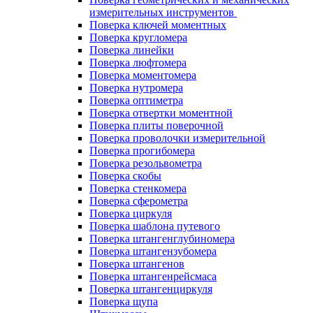
измерительных инструментов
Поверка ключей моментных
Поверка кругломера
Поверка линейки
Поверка люфтомера
Поверка моментомера
Поверка нутромера
Поверка оптиметра
Поверка отвертки моментной
Поверка плиты поверочной
Поверка проволочки измерительной
Поверка прогибомера
Поверка резольвометра
Поверка скобы
Поверка стенкомера
Поверка сферометра
Поверка циркуля
Поверка шаблона путевого
Поверка штангенглубиномера
Поверка штангензубомера
Поверка штангенов
Поверка штангенрейсмаса
Поверка штангенциркуля
Поверка щупа