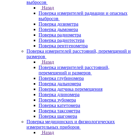
выбросов
Назад
Поверка измерителей радиации и опасных
выбросов
Поверка дозиметра
Поверка дымомера
Поверка радиометра
Поверка радиотестера
Поверка рентгенометра
Поверка измерителей расстояний, перемещений и
размеров
Назад
Поверка измерителей расстояний,
перемещений и размеров
Поверка глубиномера
Поверка дальномера
Поверка датчика перемещения
Поверка длиномера
Поверка зубомера
Поверка катетомера
Поверка таксометра
Поверка шагомера
Поверка медицинских и физиологических
измерительных приборов
Назад