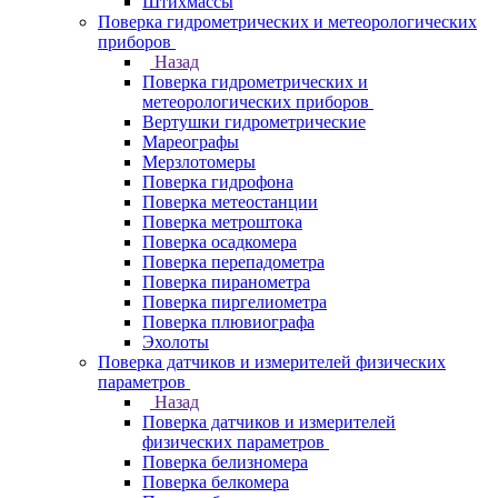
Штихмассы
Поверка гидрометрических и метеорологических
приборов
Назад
Поверка гидрометрических и
метеорологических приборов
Вертушки гидрометрические
Мареографы
Мерзлотомеры
Поверка гидрофона
Поверка метеостанции
Поверка метроштока
Поверка осадкомера
Поверка перепадометра
Поверка пиранометра
Поверка пиргелиометра
Поверка плювиографа
Эхолоты
Поверка датчиков и измерителей физических
параметров
Назад
Поверка датчиков и измерителей
физических параметров
Поверка белизномера
Поверка белкомера