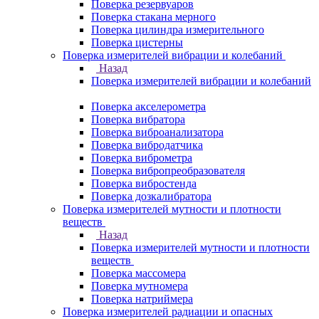
Поверка резервуаров
Поверка стакана мерного
Поверка цилиндра измерительного
Поверка цистерны
Поверка измерителей вибрации и колебаний
Назад
Поверка измерителей вибрации и колебаний
Поверка акселерометра
Поверка вибратора
Поверка виброанализатора
Поверка вибродатчика
Поверка виброметра
Поверка вибропреобразователя
Поверка вибростенда
Поверка дозкалибратора
Поверка измерителей мутности и плотности
веществ
Назад
Поверка измерителей мутности и плотности
веществ
Поверка массомера
Поверка мутномера
Поверка натриймера
Поверка измерителей радиации и опасных