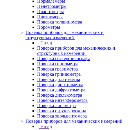
Нормалемеры
Пенетрометры
Пластометры
Плотномеры
Поверка толщиномера
Порометры
Поверка приборов для механических и
структурных измерений
Назад
Поверка приборов для механических и
структурных измерений
Поверка гистерезисографа
Поверка гониометра
Поверка гравиметра
Поверка гриндометра
Поверка дилатометра
Поверка диоптриметра
Поверка дифрактометра
Поверка диэлькометра
Поверка интерферометра
Поверка линзметра
Поверка структуроскопа
Поверка эвольвентомера
Поверка приборов для механических измерений
Назад