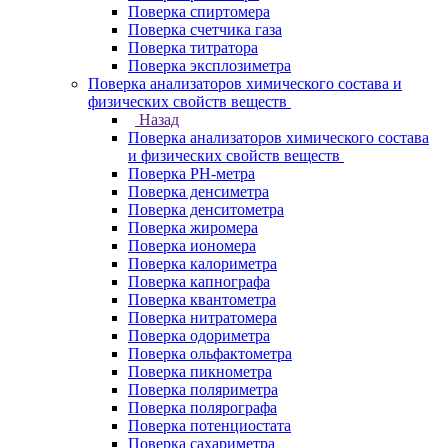
Поверка спиртомера
Поверка счетчика газа
Поверка титратора
Поверка эксплозиметра
Поверка анализаторов химического состава и
физических свойств веществ
Назад
Поверка анализаторов химического состава
и физических свойств веществ
Поверка PH-метра
Поверка денсиметра
Поверка денситометра
Поверка жиромера
Поверка иономера
Поверка калориметра
Поверка капнографа
Поверка квантометра
Поверка нитратомера
Поверка одориметра
Поверка ольфактометра
Поверка пикнометра
Поверка поляриметра
Поверка полярографа
Поверка потенциостата
Поверка сахариметра