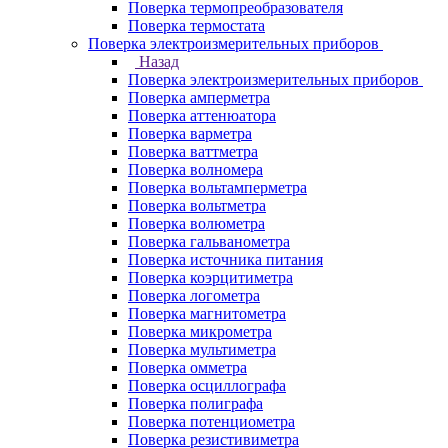
Поверка термопреобразователя
Поверка термостата
Поверка электроизмерительных приборов
Назад
Поверка электроизмерительных приборов
Поверка амперметра
Поверка аттенюатора
Поверка варметра
Поверка ваттметра
Поверка волномера
Поверка вольтамперметра
Поверка вольтметра
Поверка волюметра
Поверка гальванометра
Поверка источника питания
Поверка коэрцитиметра
Поверка логометра
Поверка магнитометра
Поверка микрометра
Поверка мультиметра
Поверка омметра
Поверка осциллографа
Поверка полиграфа
Поверка потенциометра
Поверка резистивиметра