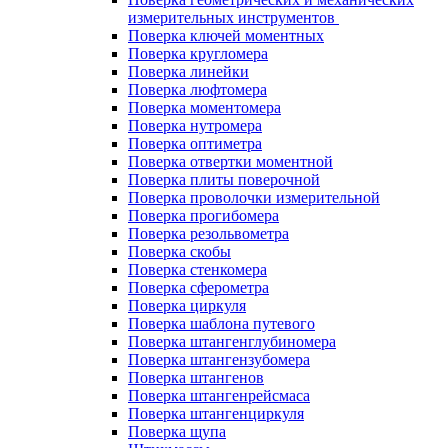
измерительных инструментов
Поверка ключей моментных
Поверка кругломера
Поверка линейки
Поверка люфтомера
Поверка моментомера
Поверка нутромера
Поверка оптиметра
Поверка отвертки моментной
Поверка плиты поверочной
Поверка проволочки измерительной
Поверка прогибомера
Поверка резольвометра
Поверка скобы
Поверка стенкомера
Поверка сферометра
Поверка циркуля
Поверка шаблона путевого
Поверка штангенглубиномера
Поверка штангензубомера
Поверка штангенов
Поверка штангенрейсмаса
Поверка штангенциркуля
Поверка щупа