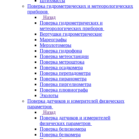
Штихмассы
Поверка гидрометрических и метеорологических
приборов
Назад
Поверка гидрометрических и
метеорологических приборов
Вертушки гидрометрические
Мареографы
Мерзлотомеры
Поверка гидрофона
Поверка метеостанции
Поверка метроштока
Поверка осадкомера
Поверка перепадометра
Поверка пиранометра
Поверка пиргелиометра
Поверка плювиографа
Эхолоты
Поверка датчиков и измерителей физических
параметров
Назад
Поверка датчиков и измерителей
физических параметров
Поверка белизномера
Поверка белкомера