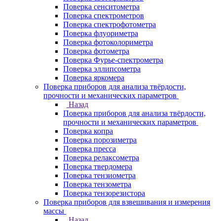
Поверка сенситометра
Поверка спектрометров
Поверка спектрофотометра
Поверка флуориметра
Поверка фотоколориметра
Поверка фотометра
Поверка Фурье-спектрометра
Поверка эллипсометра
Поверка яркомера
Поверка приборов для анализа твёрдости,
прочности и механических параметров
Назад
Поверка приборов для анализа твёрдости,
прочности и механических параметров
Поверка копра
Поверка порозиметра
Поверка пресса
Поверка релаксометра
Поверка твердомера
Поверка тензиометра
Поверка тензометра
Поверка тензорезистора
Поверка приборов для взвешивания и измерения
массы
Назад