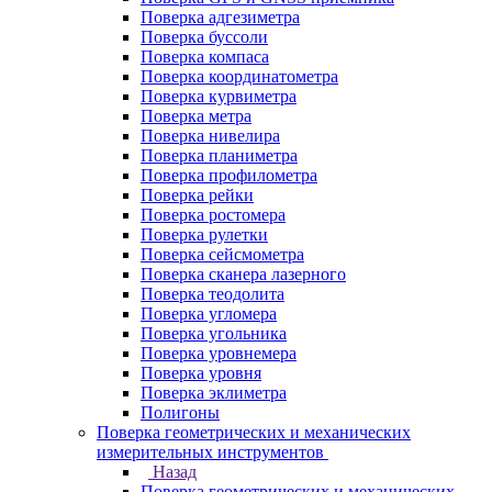
Поверка адгезиметра
Поверка буссоли
Поверка компаса
Поверка координатометра
Поверка курвиметра
Поверка метра
Поверка нивелира
Поверка планиметра
Поверка профилометра
Поверка рейки
Поверка ростомера
Поверка рулетки
Поверка сейсмометра
Поверка сканера лазерного
Поверка теодолита
Поверка угломера
Поверка угольника
Поверка уровнемера
Поверка уровня
Поверка эклиметра
Полигоны
Поверка геометрических и механических
измерительных инструментов
Назад
Поверка геометрических и механических