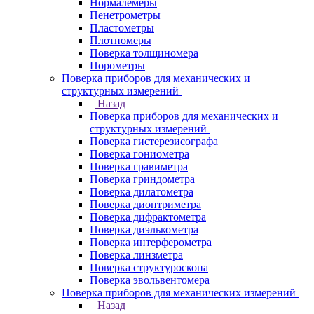
Нормалемеры
Пенетрометры
Пластометры
Плотномеры
Поверка толщиномера
Порометры
Поверка приборов для механических и
структурных измерений
Назад
Поверка приборов для механических и
структурных измерений
Поверка гистерезисографа
Поверка гониометра
Поверка гравиметра
Поверка гриндометра
Поверка дилатометра
Поверка диоптриметра
Поверка дифрактометра
Поверка диэлькометра
Поверка интерферометра
Поверка линзметра
Поверка структуроскопа
Поверка эвольвентомера
Поверка приборов для механических измерений
Назад