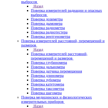
выбросов
Назад
Поверка измерителей радиации и опасных
выбросов
Поверка дозиметра
Поверка дымомера
Поверка радиометра
Поверка радиотестера
Поверка рентгенометра
Поверка измерителей расстояний, перемещений и
размеров
Назад
Поверка измерителей расстояний,
перемещений и размеров
Поверка глубиномера
Поверка дальномера
Поверка датчика перемещения
Поверка длиномера
Поверка зубомера
Поверка катетомера
Поверка таксометра
Поверка шагомера
Поверка медицинских и физиологических
измерительных приборов
Назад