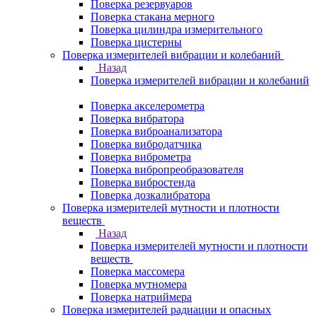
Поверка резервуаров
Поверка стакана мерного
Поверка цилиндра измерительного
Поверка цистерны
Поверка измерителей вибрации и колебаний
Назад
Поверка измерителей вибрации и колебаний
Поверка акселерометра
Поверка вибратора
Поверка виброанализатора
Поверка вибродатчика
Поверка виброметра
Поверка вибропреобразователя
Поверка вибростенда
Поверка дозкалибратора
Поверка измерителей мутности и плотности
веществ
Назад
Поверка измерителей мутности и плотности
веществ
Поверка массомера
Поверка мутномера
Поверка натриймера
Поверка измерителей радиации и опасных