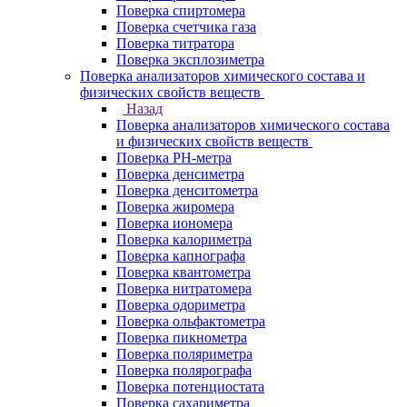
Поверка спиртомера
Поверка счетчика газа
Поверка титратора
Поверка эксплозиметра
Поверка анализаторов химического состава и
физических свойств веществ
Назад
Поверка анализаторов химического состава
и физических свойств веществ
Поверка PH-метра
Поверка денсиметра
Поверка денситометра
Поверка жиромера
Поверка иономера
Поверка калориметра
Поверка капнографа
Поверка квантометра
Поверка нитратомера
Поверка одориметра
Поверка ольфактометра
Поверка пикнометра
Поверка поляриметра
Поверка полярографа
Поверка потенциостата
Поверка сахариметра