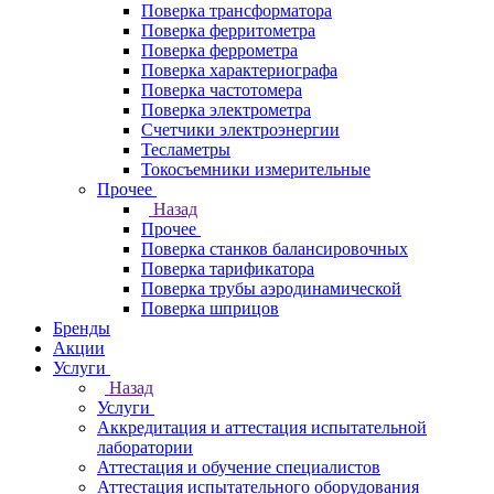
Поверка трансформатора
Поверка ферритометра
Поверка феррометра
Поверка характериографа
Поверка частотомера
Поверка электрометра
Счетчики электроэнергии
Тесламетры
Токосъемники измерительные
Прочее
Назад
Прочее
Поверка станков балансировочных
Поверка тарификатора
Поверка трубы аэродинамической
Поверка шприцов
Бренды
Акции
Услуги
Назад
Услуги
Аккредитация и аттестация испытательной
лаборатории
Аттестация и обучение специалистов
Аттестация испытательного оборудования