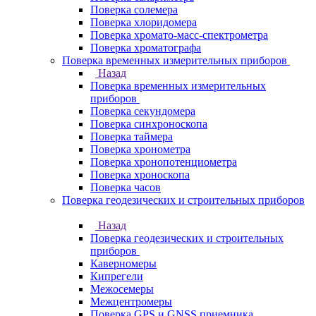
Поверка солемера
Поверка хлоридомера
Поверка хромато-масс-спектрометра
Поверка хроматографа
Поверка временных измерительных приборов
Назад
Поверка временных измерительных
приборов
Поверка секундомера
Поверка синхроноскопа
Поверка таймера
Поверка хронометра
Поверка хронопотенциометра
Поверка хроноскопа
Поверка часов
Поверка геодезических и строительных приборов
Назад
Поверка геодезических и строительных
приборов
Каверномеры
Кипрегели
Межосемеры
Межцентромеры
Поверка GPS и GNSS приемника