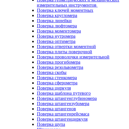
измерительных инструментов
Поверка ключей моментных
Поверка кругломера
Поверка линейки
Поверка люфтомера
Поверка моментомера
Поверка нутромера
Поверка оптиметра
Поверка отвертки моментной
Поверка плиты поверочной
Поверка проволочки измерительной
Поверка прогибомера
Поверка резольвометра
Поверка скобы
Поверка стенкомера
Поверка сферометра
Поверка циркуля
Поверка шаблона путевого
Поверка штангенглубиномера
Поверка штангензубомера
Поверка штангенов
Поверка штангенрейсмаса
Поверка штангенциркуля
Поверка щупа