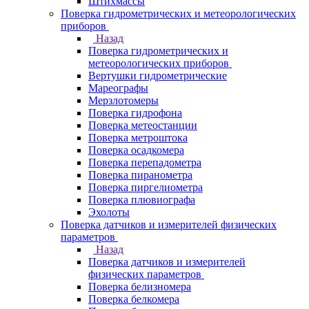
Штихмассы
Поверка гидрометрических и метеорологических
приборов
Назад
Поверка гидрометрических и
метеорологических приборов
Вертушки гидрометрические
Мареографы
Мерзлотомеры
Поверка гидрофона
Поверка метеостанции
Поверка метроштока
Поверка осадкомера
Поверка перепадометра
Поверка пиранометра
Поверка пиргелиометра
Поверка плювиографа
Эхолоты
Поверка датчиков и измерителей физических
параметров
Назад
Поверка датчиков и измерителей
физических параметров
Поверка белизномера
Поверка белкомера