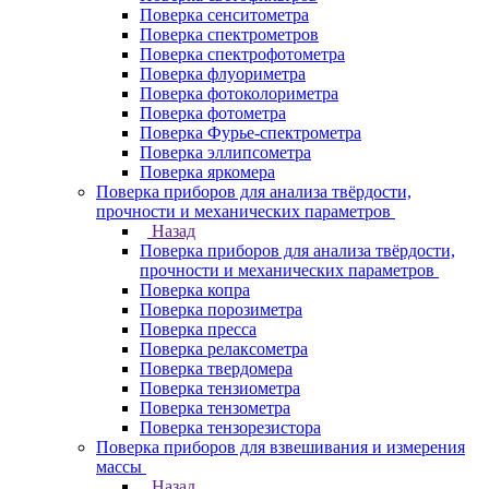
Поверка сенситометра
Поверка спектрометров
Поверка спектрофотометра
Поверка флуориметра
Поверка фотоколориметра
Поверка фотометра
Поверка Фурье-спектрометра
Поверка эллипсометра
Поверка яркомера
Поверка приборов для анализа твёрдости,
прочности и механических параметров
Назад
Поверка приборов для анализа твёрдости,
прочности и механических параметров
Поверка копра
Поверка порозиметра
Поверка пресса
Поверка релаксометра
Поверка твердомера
Поверка тензиометра
Поверка тензометра
Поверка тензорезистора
Поверка приборов для взвешивания и измерения
массы
Назад