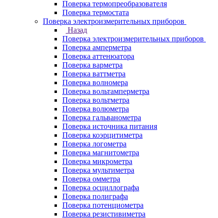
Поверка термопреобразователя
Поверка термостата
Поверка электроизмерительных приборов
Назад
Поверка электроизмерительных приборов
Поверка амперметра
Поверка аттенюатора
Поверка варметра
Поверка ваттметра
Поверка волномера
Поверка вольтамперметра
Поверка вольтметра
Поверка волюметра
Поверка гальванометра
Поверка источника питания
Поверка коэрцитиметра
Поверка логометра
Поверка магнитометра
Поверка микрометра
Поверка мультиметра
Поверка омметра
Поверка осциллографа
Поверка полиграфа
Поверка потенциометра
Поверка резистивиметра