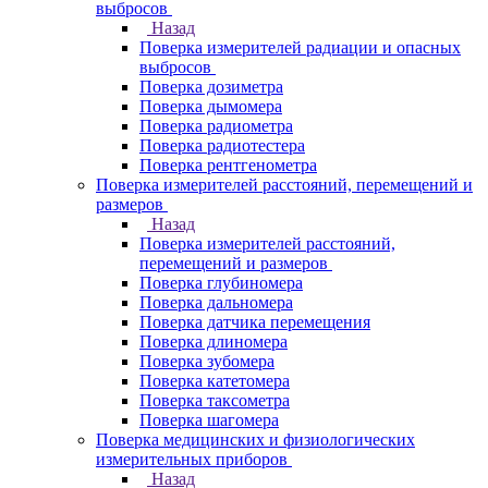
выбросов
Назад
Поверка измерителей радиации и опасных
выбросов
Поверка дозиметра
Поверка дымомера
Поверка радиометра
Поверка радиотестера
Поверка рентгенометра
Поверка измерителей расстояний, перемещений и
размеров
Назад
Поверка измерителей расстояний,
перемещений и размеров
Поверка глубиномера
Поверка дальномера
Поверка датчика перемещения
Поверка длиномера
Поверка зубомера
Поверка катетомера
Поверка таксометра
Поверка шагомера
Поверка медицинских и физиологических
измерительных приборов
Назад