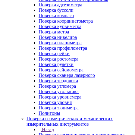
Поверка адгезиметра
Поверка буссоли
Поверка компаса
Поверка координатометра
Поверка курвиметра
Поверка метра
Поверка нивелира
Поверка планиметра
Поверка профилометра
Поверка рейки
Поверка ростомера
Поверка рулетки
Поверка сейсмометра
Поверка сканера лазерного
Поверка теодолита
Поверка угломера
Поверка угольника
Поверка уровнемера
Поверка уровня
Поверка эклиметра
Полигоны
Поверка геометрических и механических
измерительных инструментов
Назад
Поверка геометрических и механических