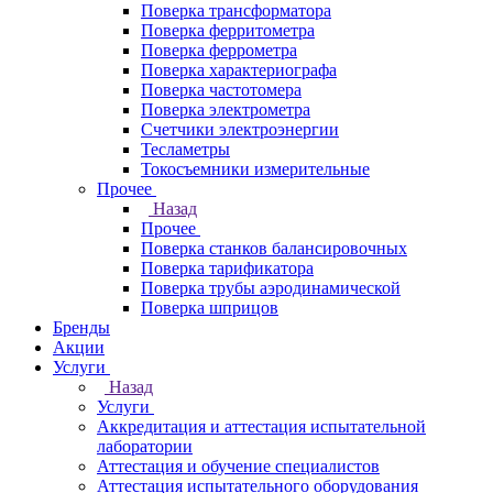
Поверка трансформатора
Поверка ферритометра
Поверка феррометра
Поверка характериографа
Поверка частотомера
Поверка электрометра
Счетчики электроэнергии
Тесламетры
Токосъемники измерительные
Прочее
Назад
Прочее
Поверка станков балансировочных
Поверка тарификатора
Поверка трубы аэродинамической
Поверка шприцов
Бренды
Акции
Услуги
Назад
Услуги
Аккредитация и аттестация испытательной
лаборатории
Аттестация и обучение специалистов
Аттестация испытательного оборудования