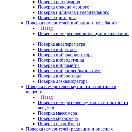
Поверка резервуаров
Поверка стакана мерного
Поверка цилиндра измерительного
Поверка цистерны
Поверка измерителей вибрации и колебаний
Назад
Поверка измерителей вибрации и колебаний
Поверка акселерометра
Поверка вибратора
Поверка виброанализатора
Поверка вибродатчика
Поверка виброметра
Поверка вибропреобразователя
Поверка вибростенда
Поверка дозкалибратора
Поверка измерителей мутности и плотности
веществ
Назад
Поверка измерителей мутности и плотности
веществ
Поверка массомера
Поверка мутномера
Поверка натриймера
Поверка измерителей радиации и опасных