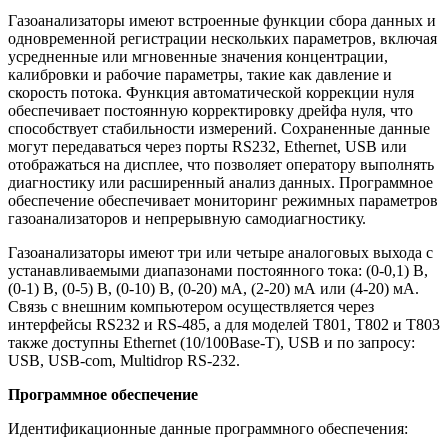
Газоанализаторы имеют встроенные функции сбора данных и
одновременной регистрации нескольких параметров, включая
усредненные или мгновенные значения концентрации,
калибровки и рабочие параметры, такие как давление и
скорость потока. Функция автоматической коррекции нуля
обеспечивает постоянную корректировку дрейфа нуля, что
способствует стабильности измерений. Сохраненные данные
могут передаваться через порты RS232, Ethernet, USB или
отображаться на дисплее, что позволяет оператору выполнять
диагностику или расширенный анализ данных. Программное
обеспечение обеспечивает мониторинг режимных параметров
газоанализаторов и непрерывную самодиагностику.
Газоанализаторы имеют три или четыре аналоговых выхода с
устанавливаемыми диапазонами постоянного тока: (0-0,1) В,
(0-1) В, (0-5) В, (0-10) В, (0-20) мА, (2-20) мА или (4-20) мА.
Связь с внешним компьютером осуществляется через
интерфейсы RS232 и RS-485, а для моделей T801, T802 и T803
также доступны Ethernet (10/100Base-T), USB и по запросу:
USB, USB-com, Multidrop RS-232.
Программное обеспечение
Идентификационные данные программного обеспечения: