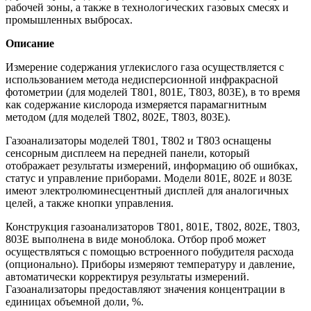
рабочей зоны, а также в технологических газовых смесях и
промышленных выбросах.
Описание
Измерение содержания углекислого газа осуществляется с
использованием метода недисперсионной инфракрасной
фотометрии (для моделей Т801, 801Е, Т803, 803Е), в то время
как содержание кислорода измеряется парамагнитным
методом (для моделей Т802, 802Е, Т803, 803Е).
Газоанализаторы моделей T801, T802 и T803 оснащены
сенсорным дисплеем на передней панели, который
отображает результаты измерений, информацию об ошибках,
статус и управление приборами. Модели 801Е, 802Е и 803Е
имеют электролюминесцентный дисплей для аналогичных
целей, а также кнопки управления.
Конструкция газоанализаторов Т801, 801Е, Т802, 802Е, Т803,
803Е выполнена в виде моноблока. Отбор проб может
осуществляться с помощью встроенного побудителя расхода
(опционально). Приборы измеряют температуру и давление,
автоматически корректируя результаты измерений.
Газоанализаторы предоставляют значения концентрации в
единицах объемной доли, %.