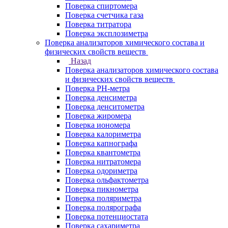
Поверка спиртомера
Поверка счетчика газа
Поверка титратора
Поверка эксплозиметра
Поверка анализаторов химического состава и
физических свойств веществ
Назад
Поверка анализаторов химического состава
и физических свойств веществ
Поверка PH-метра
Поверка денсиметра
Поверка денситометра
Поверка жиромера
Поверка иономера
Поверка калориметра
Поверка капнографа
Поверка квантометра
Поверка нитратомера
Поверка одориметра
Поверка ольфактометра
Поверка пикнометра
Поверка поляриметра
Поверка полярографа
Поверка потенциостата
Поверка сахариметра