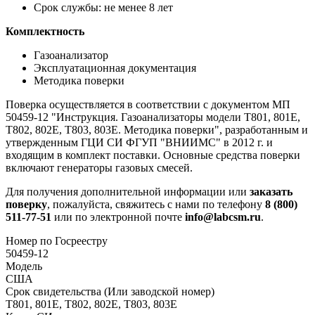
Срок службы: не менее 8 лет
Комплектность
Газоанализатор
Эксплуатационная документация
Методика поверки
Поверка осуществляется в соответствии с документом МП
50459-12 "Инструкция. Газоанализаторы модели Т801, 801Е,
Т802, 802Е, Т803, 803Е. Методика поверки", разработанным и
утвержденным ГЦИ СИ ФГУП "ВНИИМС" в 2012 г. и
входящим в комплект поставки. Основные средства поверки
включают генераторы газовых смесей.
Для получения дополнительной информации или
заказать
поверку
, пожалуйста, свяжитесь с нами по телефону
8 (800)
511-77-51
или по электронной почте
info@labcsm.ru
.
Номер по Госреестру
50459-12
Модель
США
Срок свидетельства (Или заводской номер)
T801, 801E, T802, 802E, T803, 803E