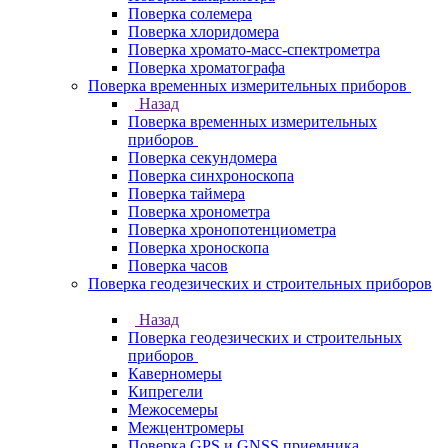
Поверка солемера
Поверка хлоридомера
Поверка хромато-масс-спектрометра
Поверка хроматографа
Поверка временных измерительных приборов
Назад
Поверка временных измерительных
приборов
Поверка секундомера
Поверка синхроноскопа
Поверка таймера
Поверка хронометра
Поверка хронопотенциометра
Поверка хроноскопа
Поверка часов
Поверка геодезических и строительных приборов
Назад
Поверка геодезических и строительных
приборов
Каверномеры
Кипрегели
Межосемеры
Межцентромеры
Поверка GPS и GNSS приемника