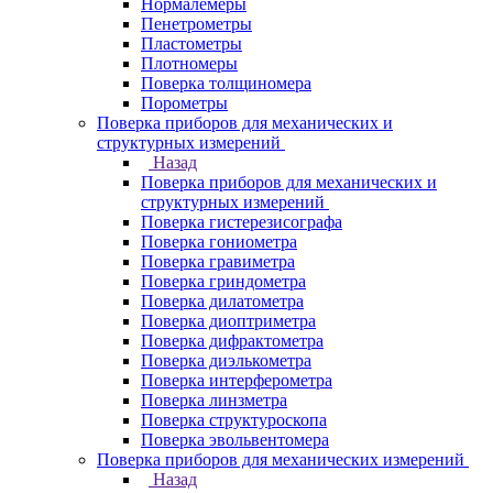
Нормалемеры
Пенетрометры
Пластометры
Плотномеры
Поверка толщиномера
Порометры
Поверка приборов для механических и
структурных измерений
Назад
Поверка приборов для механических и
структурных измерений
Поверка гистерезисографа
Поверка гониометра
Поверка гравиметра
Поверка гриндометра
Поверка дилатометра
Поверка диоптриметра
Поверка дифрактометра
Поверка диэлькометра
Поверка интерферометра
Поверка линзметра
Поверка структуроскопа
Поверка эвольвентомера
Поверка приборов для механических измерений
Назад