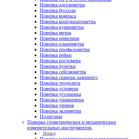
Поверка адгезиметра
Поверка буссоли
Поверка компаса
Поверка координатометра
Поверка курвиметра
Поверка метра
Поверка нивелира
Поверка планиметра
Поверка профилометра
Поверка рейки
Поверка ростомера
Поверка рулетки
Поверка сейсмометра
Поверка сканера лазерного
Поверка теодолита
Поверка угломера
Поверка угольника
Поверка уровнемера
Поверка уровня
Поверка эклиметра
Полигоны
Поверка геометрических и механических
измерительных инструментов
Назад
Поверка геометрических и механических