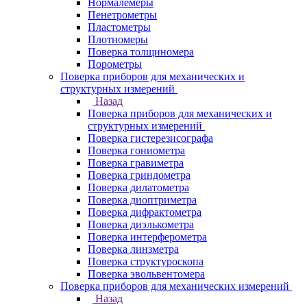
Нормалемеры
Пенетрометры
Пластометры
Плотномеры
Поверка толщиномера
Порометры
Поверка приборов для механических и
структурных измерений
Назад
Поверка приборов для механических и
структурных измерений
Поверка гистерезисографа
Поверка гониометра
Поверка гравиметра
Поверка гриндометра
Поверка дилатометра
Поверка диоптриметра
Поверка дифрактометра
Поверка диэлькометра
Поверка интерферометра
Поверка линзметра
Поверка структуроскопа
Поверка эвольвентомера
Поверка приборов для механических измерений
Назад