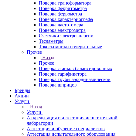
Поверка трансформатора
Поверка ферритометра
Поверка феррометра
Поверка характериографа
Поверка частотомера
Поверка электрометра
Счетчики электроэнергии
Тесламетры
Токосъемники измерительные
Прочее
Назад
Прочее
Поверка станков балансировочных
Поверка тарификатора
Поверка трубы аэродинамической
Поверка шприцов
Бренды
Акции
Услуги
Назад
Услуги
Аккредитация и аттестация испытательной
лаборатории
Аттестация и обучение специалистов
Аттестация испытательного оборудования