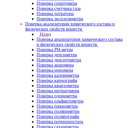
Поверка спиртомера
Поверка счетчика газа
Поверка титратора
Поверка эксплозиметра
Поверка анализаторов химического состава и
физических свойств веществ
Назад
Поверка анализаторов химического состава
и физических свойств веществ
Поверка PH-метра
Поверка денсиметра
Поверка денситометра
Поверка жиромера
Поверка иономера
Поверка калориметра
Поверка капнографа
Поверка квантометра
Поверка нитратомера
Поверка одориметра
Поверка ольфактометра
Поверка пикнометра
Поверка поляриметра
Поверка полярографа
Поверка потенциостата
Поверка сахариметра