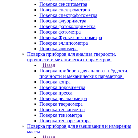
Поверка сенситометра
Поверка спектрометров
Поверка спектрофотометра
Поверка флуориметра
Поверка фотоколориметра
Поверка фотометра
Поверка Фурье-спектрометра
Поверка эллипсометра
Поверка яркомера
Поверка приборов для анализа твёрдости,
прочности и механических параметров
Назад
Поверка приборов для анализа твёрдости,
прочности и механических параметров
Поверка копра
Поверка порозиметра
Поверка пресса
Поверка релаксометра
Поверка твердомера
Поверка тензиометра
Поверка тензометра
Поверка тензорезистора
Поверка приборов для взвешивания и измерения
массы
Назад