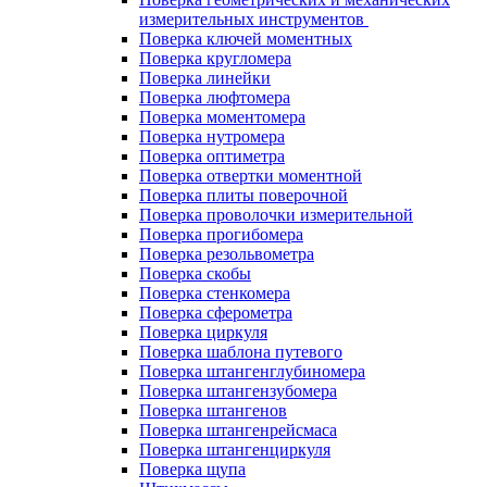
измерительных инструментов
Поверка ключей моментных
Поверка кругломера
Поверка линейки
Поверка люфтомера
Поверка моментомера
Поверка нутромера
Поверка оптиметра
Поверка отвертки моментной
Поверка плиты поверочной
Поверка проволочки измерительной
Поверка прогибомера
Поверка резольвометра
Поверка скобы
Поверка стенкомера
Поверка сферометра
Поверка циркуля
Поверка шаблона путевого
Поверка штангенглубиномера
Поверка штангензубомера
Поверка штангенов
Поверка штангенрейсмаса
Поверка штангенциркуля
Поверка щупа