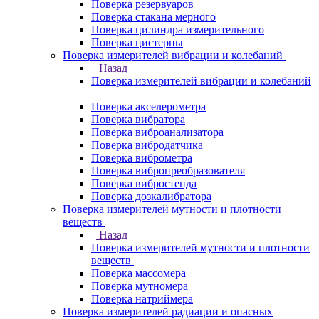
Поверка резервуаров
Поверка стакана мерного
Поверка цилиндра измерительного
Поверка цистерны
Поверка измерителей вибрации и колебаний
Назад
Поверка измерителей вибрации и колебаний
Поверка акселерометра
Поверка вибратора
Поверка виброанализатора
Поверка вибродатчика
Поверка виброметра
Поверка вибропреобразователя
Поверка вибростенда
Поверка дозкалибратора
Поверка измерителей мутности и плотности
веществ
Назад
Поверка измерителей мутности и плотности
веществ
Поверка массомера
Поверка мутномера
Поверка натриймера
Поверка измерителей радиации и опасных