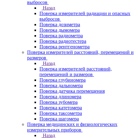
выбросов
Назад
Поверка измерителей радиации и опасных
выбросов
Поверка дозиметра
Поверка дымомера
Поверка радиометра
Поверка радиотестера
Поверка рентгенометра
Поверка измерителей расстояний, перемещений и
размеров
Назад
Поверка измерителей расстояний,
перемещений и размеров
Поверка глубиномера
Поверка дальномера
Поверка датчика перемещения
Поверка длиномера
Поверка зубомера
Поверка катетомера
Поверка таксометра
Поверка шагомера
Поверка медицинских и физиологических
измерительных приборов
Назад