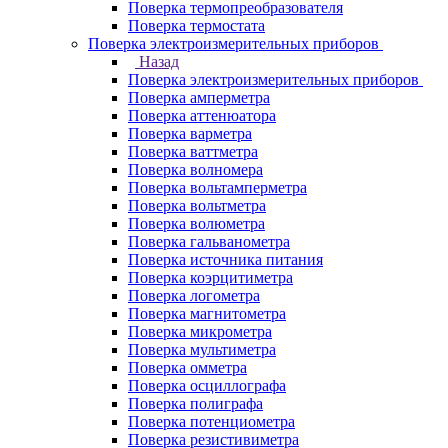
Поверка термопреобразователя
Поверка термостата
Поверка электроизмерительных приборов
Назад
Поверка электроизмерительных приборов
Поверка амперметра
Поверка аттенюатора
Поверка варметра
Поверка ваттметра
Поверка волномера
Поверка вольтамперметра
Поверка вольтметра
Поверка волюметра
Поверка гальванометра
Поверка источника питания
Поверка коэрцитиметра
Поверка логометра
Поверка магнитометра
Поверка микрометра
Поверка мультиметра
Поверка омметра
Поверка осциллографа
Поверка полиграфа
Поверка потенциометра
Поверка резистивиметра