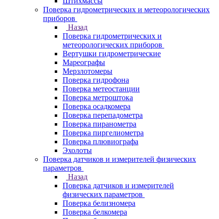
Штихмассы
Поверка гидрометрических и метеорологических
приборов
Назад
Поверка гидрометрических и
метеорологических приборов
Вертушки гидрометрические
Мареографы
Мерзлотомеры
Поверка гидрофона
Поверка метеостанции
Поверка метроштока
Поверка осадкомера
Поверка перепадометра
Поверка пиранометра
Поверка пиргелиометра
Поверка плювиографа
Эхолоты
Поверка датчиков и измерителей физических
параметров
Назад
Поверка датчиков и измерителей
физических параметров
Поверка белизномера
Поверка белкомера