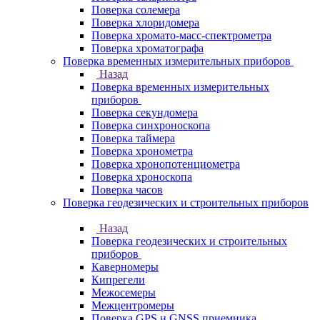
Поверка солемера
Поверка хлоридомера
Поверка хромато-масс-спектрометра
Поверка хроматографа
Поверка временных измерительных приборов
Назад
Поверка временных измерительных
приборов
Поверка секундомера
Поверка синхроноскопа
Поверка таймера
Поверка хронометра
Поверка хронопотенциометра
Поверка хроноскопа
Поверка часов
Поверка геодезических и строительных приборов
Назад
Поверка геодезических и строительных
приборов
Каверномеры
Кипрегели
Межосемеры
Межцентромеры
Поверка GPS и GNSS приемника