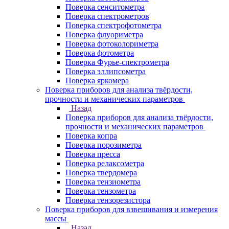
Поверка сенситометра
Поверка спектрометров
Поверка спектрофотометра
Поверка флуориметра
Поверка фотоколориметра
Поверка фотометра
Поверка Фурье-спектрометра
Поверка эллипсометра
Поверка яркомера
Поверка приборов для анализа твёрдости,
прочности и механических параметров
Назад
Поверка приборов для анализа твёрдости,
прочности и механических параметров
Поверка копра
Поверка порозиметра
Поверка пресса
Поверка релаксометра
Поверка твердомера
Поверка тензиометра
Поверка тензометра
Поверка тензорезистора
Поверка приборов для взвешивания и измерения
массы
Назад