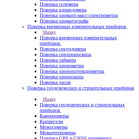
Поверка солемера
Поверка хлоридомера
Поверка хромато-масс-спектрометра
Поверка хроматографа
Поверка временных измерительных приборов
Назад
Поверка временных измерительных
приборов
Поверка секундомера
Поверка синхроноскопа
Поверка таймера
Поверка хронометра
Поверка хронопотенциометра
Поверка хроноскопа
Поверка часов
Поверка геодезических и строительных приборов
Назад
Поверка геодезических и строительных
приборов
Каверномеры
Кипрегели
Межосемеры
Межцентромеры
Поверка GPS и GNSS приемника