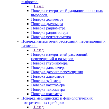
выбросов
Назад
Поверка измерителей радиации и опасных
выбросов
Поверка дозиметра
Поверка дымомера
Поверка радиометра
Поверка радиотестера
Поверка рентгенометра
Поверка измерителей расстояний, перемещений и
размеров
Назад
Поверка измерителей расстояний,
перемещений и размеров
Поверка глубиномера
Поверка дальномера
Поверка датчика перемещения
Поверка длиномера
Поверка зубомера
Поверка катетомера
Поверка таксометра
Поверка шагомера
Поверка медицинских и физиологических
измерительных приборов
Назад