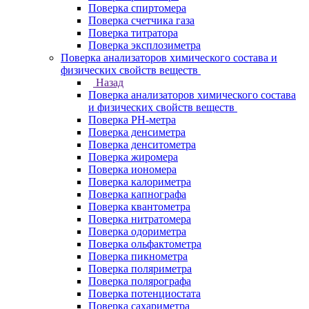
Поверка спиртомера
Поверка счетчика газа
Поверка титратора
Поверка эксплозиметра
Поверка анализаторов химического состава и
физических свойств веществ
Назад
Поверка анализаторов химического состава
и физических свойств веществ
Поверка PH-метра
Поверка денсиметра
Поверка денситометра
Поверка жиромера
Поверка иономера
Поверка калориметра
Поверка капнографа
Поверка квантометра
Поверка нитратомера
Поверка одориметра
Поверка ольфактометра
Поверка пикнометра
Поверка поляриметра
Поверка полярографа
Поверка потенциостата
Поверка сахариметра