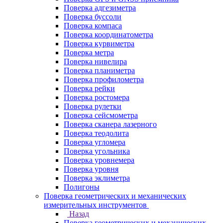
Поверка адгезиметра
Поверка буссоли
Поверка компаса
Поверка координатометра
Поверка курвиметра
Поверка метра
Поверка нивелира
Поверка планиметра
Поверка профилометра
Поверка рейки
Поверка ростомера
Поверка рулетки
Поверка сейсмометра
Поверка сканера лазерного
Поверка теодолита
Поверка угломера
Поверка угольника
Поверка уровнемера
Поверка уровня
Поверка эклиметра
Полигоны
Поверка геометрических и механических
измерительных инструментов
Назад
Поверка геометрических и механических