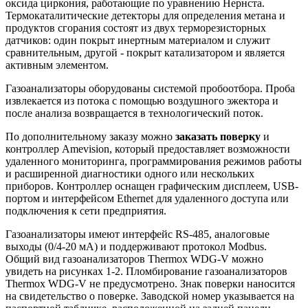
оксида циркония, работающие по уравнению Нернста.
Термокаталитические детекторы для определения метана и
продуктов сгорания состоят из двух терморезисторных
датчиков: один покрыт инертным материалом и служит
сравнительным, другой - покрыт катализатором и является
активным элементом.
Газоанализаторы оборудованы системой пробоотбора. Проба
извлекается из потока с помощью воздушного эжектора и
после анализа возвращается в технологический поток.
По дополнительному заказу можно
заказать поверку
и
контроллер Amevision, который предоставляет возможности
удаленного мониторинга, программирования режимов работы
и расширенной диагностики одного или нескольких
приборов. Контроллер оснащен графическим дисплеем, USB-
портом и интерфейсом Ethernet для удаленного доступа или
подключения к сети предприятия.
Газоанализаторы имеют интерфейс RS-485, аналоговые
выходы (0/4-20 мА) и поддерживают протокол Modbus.
Общий вид газоанализаторов Thermox WDG-V можно
увидеть на рисунках 1-2. Пломбирование газоанализаторов
Thermox WDG-V не предусмотрено. Знак поверки наносится
на свидетельство о поверке. Заводской номер указывается на