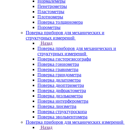
Нормалемеры
Пенетрометры
Пластометры
Плотномеры
Поверка толщиномера
Порометры
Поверка приборов для механических и
структурных измерений
Назад
Поверка приборов для механических и
структурных измерений
Поверка гистерезисографа
Поверка гониометра
Поверка гравиметра
Поверка гриндометра
Поверка дилатометра
Поверка диоптриметра
Поверка дифрактометра
Поверка диэлькометра
Поверка интерферометра
Поверка линзметра
Поверка структуроскопа
Поверка эвольвентомера
Поверка приборов для механических измерений
Назад