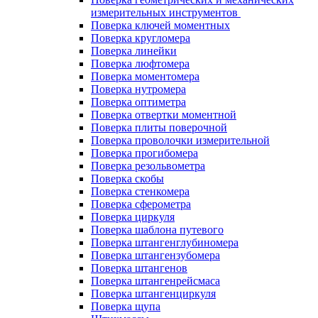
измерительных инструментов
Поверка ключей моментных
Поверка кругломера
Поверка линейки
Поверка люфтомера
Поверка моментомера
Поверка нутромера
Поверка оптиметра
Поверка отвертки моментной
Поверка плиты поверочной
Поверка проволочки измерительной
Поверка прогибомера
Поверка резольвометра
Поверка скобы
Поверка стенкомера
Поверка сферометра
Поверка циркуля
Поверка шаблона путевого
Поверка штангенглубиномера
Поверка штангензубомера
Поверка штангенов
Поверка штангенрейсмаса
Поверка штангенциркуля
Поверка щупа