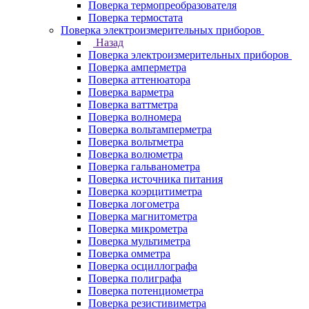
Поверка термопреобразователя
Поверка термостата
Поверка электроизмерительных приборов
Назад
Поверка электроизмерительных приборов
Поверка амперметра
Поверка аттенюатора
Поверка варметра
Поверка ваттметра
Поверка волномера
Поверка вольтамперметра
Поверка вольтметра
Поверка волюметра
Поверка гальванометра
Поверка источника питания
Поверка коэрцитиметра
Поверка логометра
Поверка магнитометра
Поверка микрометра
Поверка мультиметра
Поверка омметра
Поверка осциллографа
Поверка полиграфа
Поверка потенциометра
Поверка резистивиметра