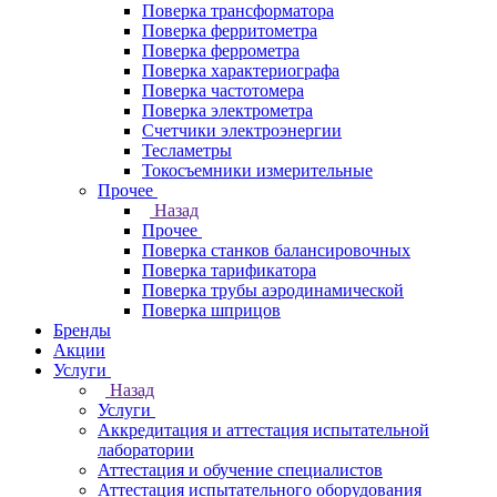
Поверка трансформатора
Поверка ферритометра
Поверка феррометра
Поверка характериографа
Поверка частотомера
Поверка электрометра
Счетчики электроэнергии
Тесламетры
Токосъемники измерительные
Прочее
Назад
Прочее
Поверка станков балансировочных
Поверка тарификатора
Поверка трубы аэродинамической
Поверка шприцов
Бренды
Акции
Услуги
Назад
Услуги
Аккредитация и аттестация испытательной
лаборатории
Аттестация и обучение специалистов
Аттестация испытательного оборудования