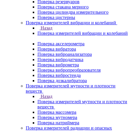
Поверка резервуаров
Поверка стакана мерного
Поверка цилиндра измерительного
Поверка цистерны
Поверка измерителей вибрации и колебаний
Назад
Поверка измерителей вибрации и колебаний
Поверка акселерометра
Поверка вибратора
Поверка виброанализатора
Поверка вибродатчика
Поверка виброметра
Поверка вибропреобразователя
Поверка вибростенда
Поверка дозкалибратора
Поверка измерителей мутности и плотности
веществ
Назад
Поверка измерителей мутности и плотности
веществ
Поверка массомера
Поверка мутномера
Поверка натриймера
Поверка измерителей радиации и опасных