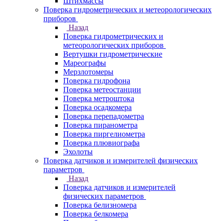
Штихмассы
Поверка гидрометрических и метеорологических
приборов
Назад
Поверка гидрометрических и
метеорологических приборов
Вертушки гидрометрические
Мареографы
Мерзлотомеры
Поверка гидрофона
Поверка метеостанции
Поверка метроштока
Поверка осадкомера
Поверка перепадометра
Поверка пиранометра
Поверка пиргелиометра
Поверка плювиографа
Эхолоты
Поверка датчиков и измерителей физических
параметров
Назад
Поверка датчиков и измерителей
физических параметров
Поверка белизномера
Поверка белкомера