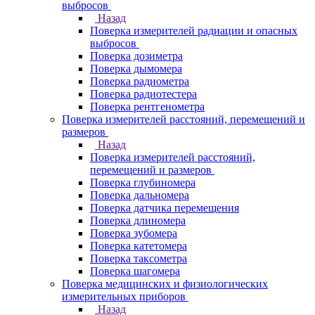
выбросов
Назад
Поверка измерителей радиации и опасных
выбросов
Поверка дозиметра
Поверка дымомера
Поверка радиометра
Поверка радиотестера
Поверка рентгенометра
Поверка измерителей расстояний, перемещений и
размеров
Назад
Поверка измерителей расстояний,
перемещений и размеров
Поверка глубиномера
Поверка дальномера
Поверка датчика перемещения
Поверка длиномера
Поверка зубомера
Поверка катетомера
Поверка таксометра
Поверка шагомера
Поверка медицинских и физиологических
измерительных приборов
Назад