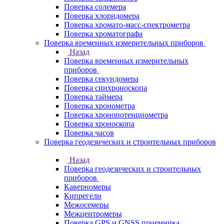
Поверка солемера
Поверка хлоридомера
Поверка хромато-масс-спектрометра
Поверка хроматографа
Поверка временных измерительных приборов
Назад
Поверка временных измерительных
приборов
Поверка секундомера
Поверка синхроноскопа
Поверка таймера
Поверка хронометра
Поверка хронопотенциометра
Поверка хроноскопа
Поверка часов
Поверка геодезических и строительных приборов
Назад
Поверка геодезических и строительных
приборов
Каверномеры
Кипрегели
Межосемеры
Межцентромеры
Поверка GPS и GNSS приемника