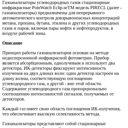
Газоанализаторы углеводородных газов стационарные
инфракрасные PoinWatch Eclip-seTM модель PIRECL (далее -
газоанализаторы) предназначены для непрерывного
автоматического контроля довзрывоопасных концентраций
метана, пропана, бутана, этилена и других углеводородных
газов и паров, включая пары нефти и нефтепродуктов, в
воздухе рабочей зоны.
Описание
Принцип работы газоанализаторов основан на методе
недисперсионной инфракрасной фотометрии. Прибор
является абсорбционным, однолучевым и использует два
детектора. ИК-детекторы фиксируют интенсивность
излучения на двух длинах волн: один детектор настроен на
длину волны, соответствующую поглощению
углеводородного газа, а другой - вне этой области.
Содержание углеводородного газа пропорционально
соотношению интенсивностей сигналов, получаемых от
детекторов.
Каждый газ имеет свою область поглощения ИК-излучения,
что обеспечивает высокую селективность метода.
Газоанализаторы представляют собой стационарные