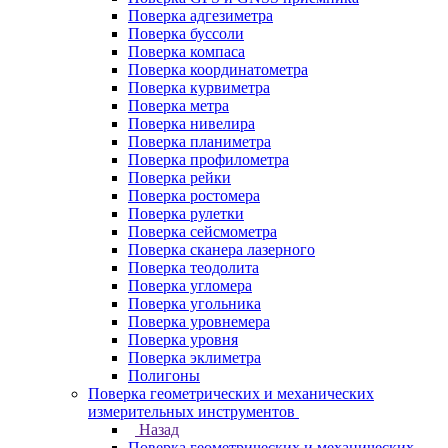
Поверка адгезиметра
Поверка буссоли
Поверка компаса
Поверка координатометра
Поверка курвиметра
Поверка метра
Поверка нивелира
Поверка планиметра
Поверка профилометра
Поверка рейки
Поверка ростомера
Поверка рулетки
Поверка сейсмометра
Поверка сканера лазерного
Поверка теодолита
Поверка угломера
Поверка угольника
Поверка уровнемера
Поверка уровня
Поверка эклиметра
Полигоны
Поверка геометрических и механических
измерительных инструментов
Назад
Поверка геометрических и механических