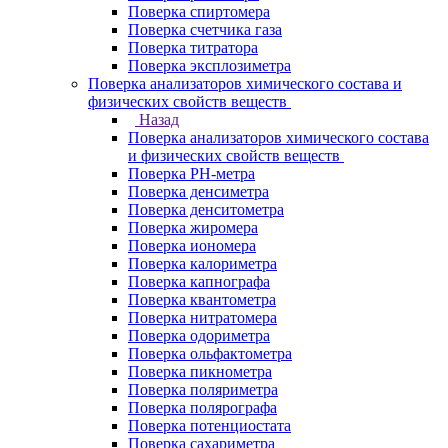
Поверка спиртомера
Поверка счетчика газа
Поверка титратора
Поверка эксплозиметра
Поверка анализаторов химического состава и
физических свойств веществ
Назад
Поверка анализаторов химического состава
и физических свойств веществ
Поверка PH-метра
Поверка денсиметра
Поверка денситометра
Поверка жиромера
Поверка иономера
Поверка калориметра
Поверка капнографа
Поверка квантометра
Поверка нитратомера
Поверка одориметра
Поверка ольфактометра
Поверка пикнометра
Поверка поляриметра
Поверка полярографа
Поверка потенциостата
Поверка сахариметра