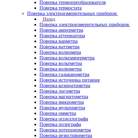
Поверка термопреобразователя
Поверка термостата
Поверка электроизмерительных приборов
Назад
Поверка электроизмерительных приборов
Поверка амперметра
Поверка аттенюатора
Поверка варметра
Поверка ваттметра
Поверка волномера
Поверка вольтамперметра
Поверка вольтметра
Поверка волюметра
Поверка гальванометра
Поверка источника питания
Поверка коэрцитиметра
Поверка логометра
Поверка магнитометра
Поверка микрометра
Поверка мультиметра
Поверка омметра
Поверка осциллографа
Поверка полиграфа
Поверка потенциометра
Поверка резистивиметра