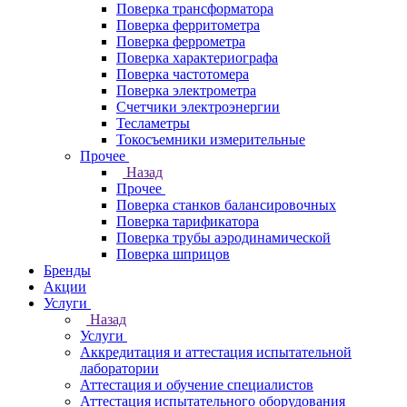
Поверка трансформатора
Поверка ферритометра
Поверка феррометра
Поверка характериографа
Поверка частотомера
Поверка электрометра
Счетчики электроэнергии
Тесламетры
Токосъемники измерительные
Прочее
Назад
Прочее
Поверка станков балансировочных
Поверка тарификатора
Поверка трубы аэродинамической
Поверка шприцов
Бренды
Акции
Услуги
Назад
Услуги
Аккредитация и аттестация испытательной
лаборатории
Аттестация и обучение специалистов
Аттестация испытательного оборудования