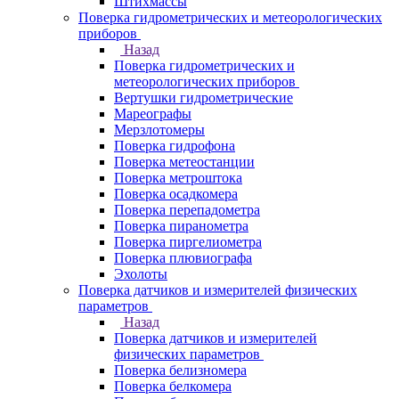
Штихмассы
Поверка гидрометрических и метеорологических
приборов
Назад
Поверка гидрометрических и
метеорологических приборов
Вертушки гидрометрические
Мареографы
Мерзлотомеры
Поверка гидрофона
Поверка метеостанции
Поверка метроштока
Поверка осадкомера
Поверка перепадометра
Поверка пиранометра
Поверка пиргелиометра
Поверка плювиографа
Эхолоты
Поверка датчиков и измерителей физических
параметров
Назад
Поверка датчиков и измерителей
физических параметров
Поверка белизномера
Поверка белкомера