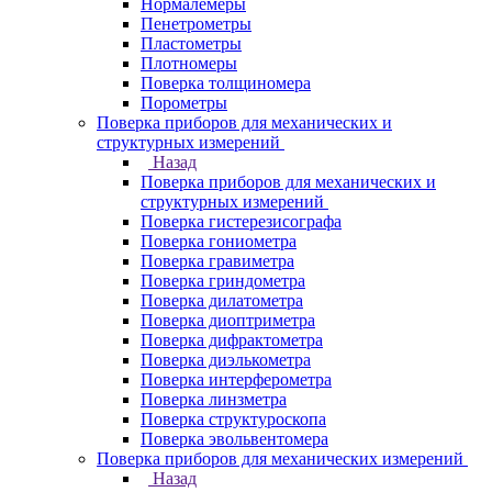
Нормалемеры
Пенетрометры
Пластометры
Плотномеры
Поверка толщиномера
Порометры
Поверка приборов для механических и
структурных измерений
Назад
Поверка приборов для механических и
структурных измерений
Поверка гистерезисографа
Поверка гониометра
Поверка гравиметра
Поверка гриндометра
Поверка дилатометра
Поверка диоптриметра
Поверка дифрактометра
Поверка диэлькометра
Поверка интерферометра
Поверка линзметра
Поверка структуроскопа
Поверка эвольвентомера
Поверка приборов для механических измерений
Назад