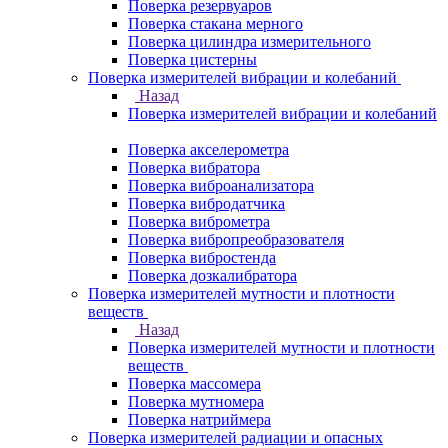
Поверка резервуаров
Поверка стакана мерного
Поверка цилиндра измерительного
Поверка цистерны
Поверка измерителей вибрации и колебаний
Назад
Поверка измерителей вибрации и колебаний
Поверка акселерометра
Поверка вибратора
Поверка виброанализатора
Поверка вибродатчика
Поверка виброметра
Поверка вибропреобразователя
Поверка вибростенда
Поверка дозкалибратора
Поверка измерителей мутности и плотности
веществ
Назад
Поверка измерителей мутности и плотности
веществ
Поверка массомера
Поверка мутномера
Поверка натриймера
Поверка измерителей радиации и опасных