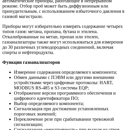
автоматические приборы, работающие в непрерывном
режиме. Отбор проб может быть диффузионным или
принудительным, с использованием избыточного давления в
газовой магистрали.
Приборы могут избирательно измерять содержание четырех
типов газов: метана, пропана, бутана и этилена.
Откалиброванные на метан, пропан или этилен,
газоанализаторы также могут использоваться для измерения
до 30 различных углеводородных соединений, включая
спирты и нефтепродукты.
Функции газоанализаторов
Измерение содержания определяемого компонента;
Обмен данными с ПЭВМ или другими внешними
устройствами через цифровые протоколы: HART,
MODBUS RS-485 и S3 системы EQP;
Отображение версии программного обеспечения и
цифрового идентификатора ПО;
Выбор определяемого компонента;
Сигнализация при достижении установленных
пороговых значений;
Переключение реле при срабатывании тревожной
сигнализации;
Сигнализация «неисправность» при выходе из строя