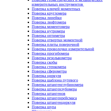
измерительных инструментов
Поверка ключей моментных
Поверка кругломера
Поверка линейки
Поверка люфтомера
Поверка моментомера
Поверка нутромера
Поверка оптиметра
Поверка отвертки моментной
Поверка плиты поверочной
Поверка проволочки измерительной
Поверка прогибомера
Поверка резольвометра
Поверка скобы
Поверка стенкомера
Поверка сферометра
Поверка циркуля
Поверка шаблона путевого
Поверка штангенглубиномера
Поверка штангензубомера
Поверка штангенов
Поверка штангенрейсмаса
Поверка штангенциркуля
Поверка щупа