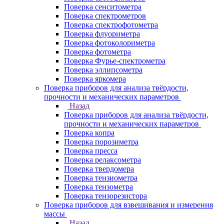
Поверка сенситометра
Поверка спектрометров
Поверка спектрофотометра
Поверка флуориметра
Поверка фотоколориметра
Поверка фотометра
Поверка Фурье-спектрометра
Поверка эллипсометра
Поверка яркомера
Поверка приборов для анализа твёрдости,
прочности и механических параметров
Назад
Поверка приборов для анализа твёрдости,
прочности и механических параметров
Поверка копра
Поверка порозиметра
Поверка пресса
Поверка релаксометра
Поверка твердомера
Поверка тензиометра
Поверка тензометра
Поверка тензорезистора
Поверка приборов для взвешивания и измерения
массы
Назад