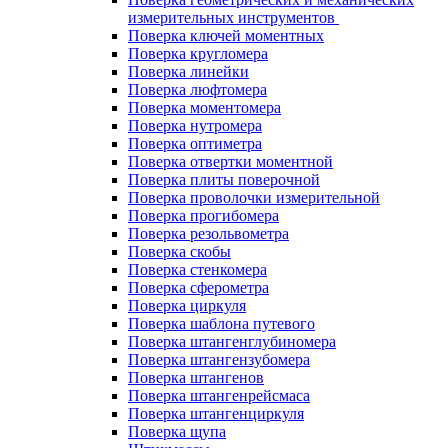
измерительных инструментов
Поверка ключей моментных
Поверка кругломера
Поверка линейки
Поверка люфтомера
Поверка моментомера
Поверка нутромера
Поверка оптиметра
Поверка отвертки моментной
Поверка плиты поверочной
Поверка проволочки измерительной
Поверка прогибомера
Поверка резольвометра
Поверка скобы
Поверка стенкомера
Поверка сферометра
Поверка циркуля
Поверка шаблона путевого
Поверка штангенглубиномера
Поверка штангензубомера
Поверка штангенов
Поверка штангенрейсмаса
Поверка штангенциркуля
Поверка щупа