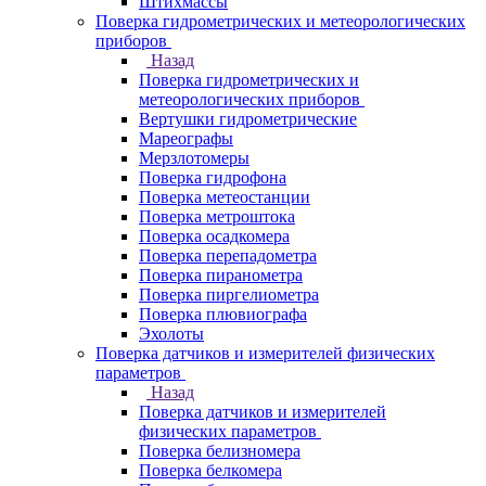
Штихмассы
Поверка гидрометрических и метеорологических
приборов
Назад
Поверка гидрометрических и
метеорологических приборов
Вертушки гидрометрические
Мареографы
Мерзлотомеры
Поверка гидрофона
Поверка метеостанции
Поверка метроштока
Поверка осадкомера
Поверка перепадометра
Поверка пиранометра
Поверка пиргелиометра
Поверка плювиографа
Эхолоты
Поверка датчиков и измерителей физических
параметров
Назад
Поверка датчиков и измерителей
физических параметров
Поверка белизномера
Поверка белкомера