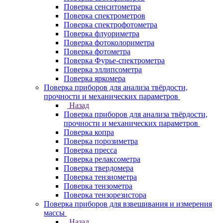
Поверка сенситометра
Поверка спектрометров
Поверка спектрофотометра
Поверка флуориметра
Поверка фотоколориметра
Поверка фотометра
Поверка Фурье-спектрометра
Поверка эллипсометра
Поверка яркомера
Поверка приборов для анализа твёрдости,
прочности и механических параметров
Назад
Поверка приборов для анализа твёрдости,
прочности и механических параметров
Поверка копра
Поверка порозиметра
Поверка пресса
Поверка релаксометра
Поверка твердомера
Поверка тензиометра
Поверка тензометра
Поверка тензорезистора
Поверка приборов для взвешивания и измерения
массы
Назад