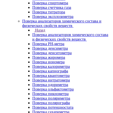
Поверка спиртомера
Поверка счетчика газа
Поверка титратора
Поверка эксплозиметра
Поверка анализаторов химического состава и
физических свойств веществ
Назад
Поверка анализаторов химического состава
и физических свойств веществ
Поверка PH-метра
Поверка денсиметра
Поверка денситометра
Поверка жиромера
Поверка иономера
Поверка калориметра
Поверка капнографа
Поверка квантометра
Поверка нитратомера
Поверка одориметра
Поверка ольфактометра
Поверка пикнометра
Поверка поляриметра
Поверка полярографа
Поверка потенциостата
Поверка сахариметра