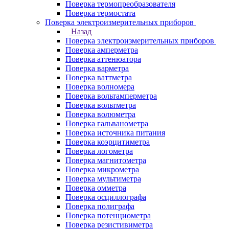
Поверка термопреобразователя
Поверка термостата
Поверка электроизмерительных приборов
Назад
Поверка электроизмерительных приборов
Поверка амперметра
Поверка аттенюатора
Поверка варметра
Поверка ваттметра
Поверка волномера
Поверка вольтамперметра
Поверка вольтметра
Поверка волюметра
Поверка гальванометра
Поверка источника питания
Поверка коэрцитиметра
Поверка логометра
Поверка магнитометра
Поверка микрометра
Поверка мультиметра
Поверка омметра
Поверка осциллографа
Поверка полиграфа
Поверка потенциометра
Поверка резистивиметра