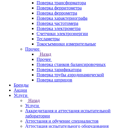
Поверка трансформатора
Поверка ферритометра
Поверка феррометра
Поверка характериографа
Поверка частотомера
Поверка электрометра
Счетчики электроэнергии
Тесламетры
Токосъемники измерительные
Прочее
Назад
Прочее
Поверка станков балансировочных
Поверка тарификатора
Поверка трубы аэродинамической
Поверка шприцов
Бренды
Акции
Услуги
Назад
Услуги
Аккредитация и аттестация испытательной
лаборатории
Аттестация и обучение специалистов
Аттестация испытательного оборудования