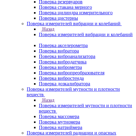
Поверка резервуаров
Поверка стакана мерного
Поверка цилиндра измерительного
Поверка цистерны
Поверка измерителей вибрации и колебаний
Назад
Поверка измерителей вибрации и колебаний
Поверка акселерометра
Поверка вибратора
Поверка виброанализатора
Поверка вибродатчика
Поверка виброметра
Поверка вибропреобразователя
Поверка вибростенда
Поверка дозкалибратора
Поверка измерителей мутности и плотности
веществ
Назад
Поверка измерителей мутности и плотности
веществ
Поверка массомера
Поверка мутномера
Поверка натриймера
Поверка измерителей радиации и опасных