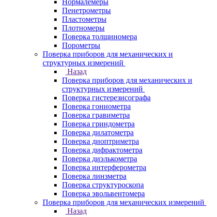
Нормалемеры
Пенетрометры
Пластометры
Плотномеры
Поверка толщиномера
Порометры
Поверка приборов для механических и
структурных измерений
Назад
Поверка приборов для механических и
структурных измерений
Поверка гистерезисографа
Поверка гониометра
Поверка гравиметра
Поверка гриндометра
Поверка дилатометра
Поверка диоптриметра
Поверка дифрактометра
Поверка диэлькометра
Поверка интерферометра
Поверка линзметра
Поверка структуроскопа
Поверка эвольвентомера
Поверка приборов для механических измерений
Назад