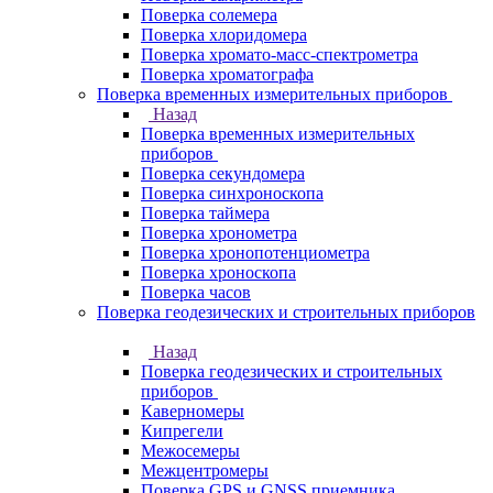
Поверка солемера
Поверка хлоридомера
Поверка хромато-масс-спектрометра
Поверка хроматографа
Поверка временных измерительных приборов
Назад
Поверка временных измерительных
приборов
Поверка секундомера
Поверка синхроноскопа
Поверка таймера
Поверка хронометра
Поверка хронопотенциометра
Поверка хроноскопа
Поверка часов
Поверка геодезических и строительных приборов
Назад
Поверка геодезических и строительных
приборов
Каверномеры
Кипрегели
Межосемеры
Межцентромеры
Поверка GPS и GNSS приемника