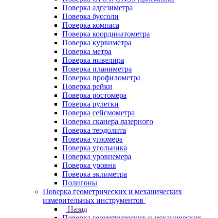
Поверка адгезиметра
Поверка буссоли
Поверка компаса
Поверка координатометра
Поверка курвиметра
Поверка метра
Поверка нивелира
Поверка планиметра
Поверка профилометра
Поверка рейки
Поверка ростомера
Поверка рулетки
Поверка сейсмометра
Поверка сканера лазерного
Поверка теодолита
Поверка угломера
Поверка угольника
Поверка уровнемера
Поверка уровня
Поверка эклиметра
Полигоны
Поверка геометрических и механических
измерительных инструментов
Назад
Поверка геометрических и механических