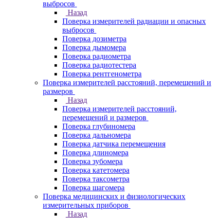
выбросов
Назад
Поверка измерителей радиации и опасных
выбросов
Поверка дозиметра
Поверка дымомера
Поверка радиометра
Поверка радиотестера
Поверка рентгенометра
Поверка измерителей расстояний, перемещений и
размеров
Назад
Поверка измерителей расстояний,
перемещений и размеров
Поверка глубиномера
Поверка дальномера
Поверка датчика перемещения
Поверка длиномера
Поверка зубомера
Поверка катетомера
Поверка таксометра
Поверка шагомера
Поверка медицинских и физиологических
измерительных приборов
Назад