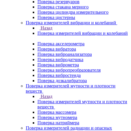
Поверка резервуаров
Поверка стакана мерного
Поверка цилиндра измерительного
Поверка цистерны
Поверка измерителей вибрации и колебаний
Назад
Поверка измерителей вибрации и колебаний
Поверка акселерометра
Поверка вибратора
Поверка виброанализатора
Поверка вибродатчика
Поверка виброметра
Поверка вибропреобразователя
Поверка вибростенда
Поверка дозкалибратора
Поверка измерителей мутности и плотности
веществ
Назад
Поверка измерителей мутности и плотности
веществ
Поверка массомера
Поверка мутномера
Поверка натриймера
Поверка измерителей радиации и опасных