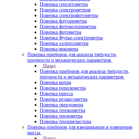
Поверка сенситометра
Поверка спектрометров
Поверка спектрофотометра
Поверка флуориметра
Поверка фотоколориметра
Поверка фотометра
Поверка Фурье-спектрометра
Поверка эллипсометра
Поверка яркомера
Поверка приборов для анализа твёрдости,
прочности и механических параметров
Назад
Поверка приборов для анализа твёрдости,
прочности и механических параметров
Поверка копра
Поверка порозиметра
Поверка пресса
Поверка релаксометра
Поверка твердомера
Поверка тензиометра
Поверка тензометра
Поверка тензорезистора
Поверка приборов для взвешивания и измерения
массы
Назад