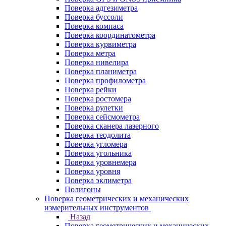
Поверка адгезиметра
Поверка буссоли
Поверка компаса
Поверка координатометра
Поверка курвиметра
Поверка метра
Поверка нивелира
Поверка планиметра
Поверка профилометра
Поверка рейки
Поверка ростомера
Поверка рулетки
Поверка сейсмометра
Поверка сканера лазерного
Поверка теодолита
Поверка угломера
Поверка угольника
Поверка уровнемера
Поверка уровня
Поверка эклиметра
Полигоны
Поверка геометрических и механических
измерительных инструментов
Назад
Поверка геометрических и механических