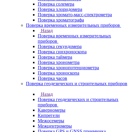
Поверка солемера
Поверка хлоридомера
Поверка хромато-масс-спектрометра
Поверка хроматографа
Поверка временных измерительных приборов
Назад
Поверка временных измерительных
приборов
Поверка секундомера
Поверка синхроноскопа
Поверка таймера
Поверка хронометра
Поверка хронопотенциометра
Поверка хроноскопа
Поверка часов
Поверка геодезических и строительных приборов
Назад
Поверка геодезических и строительных
приборов
Каверномеры
Кипрегели
Межосемеры
Межцентромеры
Поверка GPS и GNSS приемника