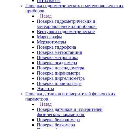
Штихмассы
Поверка гидрометрических и метеорологических
приборов
Назад
Поверка гидрометрических и
метеорологических приборов
Вертушки гидрометрические
Мареографы
Мерзлотомеры
Поверка гидрофона
Поверка метеостанции
Поверка метроштока
Поверка осадкомера
Поверка перепадометра
Поверка пиранометра
Поверка пиргелиометра
Поверка плювиографа
Эхолоты
Поверка датчиков и измерителей физических
параметров
Назад
Поверка датчиков и измерителей
физических параметров
Поверка белизномера
Поверка белкомера