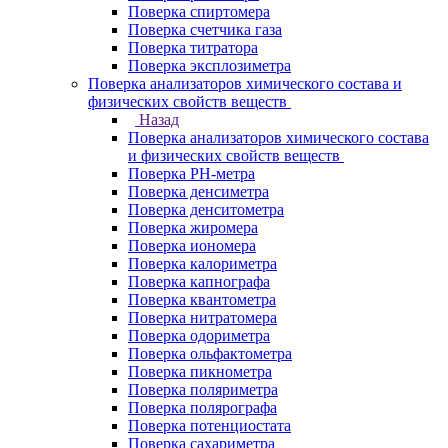
Поверка спиртомера
Поверка счетчика газа
Поверка титратора
Поверка эксплозиметра
Поверка анализаторов химического состава и
физических свойств веществ
Назад
Поверка анализаторов химического состава
и физических свойств веществ
Поверка PH-метра
Поверка денсиметра
Поверка денситометра
Поверка жиромера
Поверка иономера
Поверка калориметра
Поверка капнографа
Поверка квантометра
Поверка нитратомера
Поверка одориметра
Поверка ольфактометра
Поверка пикнометра
Поверка поляриметра
Поверка полярографа
Поверка потенциостата
Поверка сахариметра