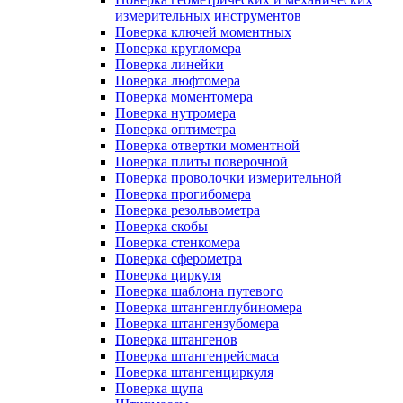
измерительных инструментов
Поверка ключей моментных
Поверка кругломера
Поверка линейки
Поверка люфтомера
Поверка моментомера
Поверка нутромера
Поверка оптиметра
Поверка отвертки моментной
Поверка плиты поверочной
Поверка проволочки измерительной
Поверка прогибомера
Поверка резольвометра
Поверка скобы
Поверка стенкомера
Поверка сферометра
Поверка циркуля
Поверка шаблона путевого
Поверка штангенглубиномера
Поверка штангензубомера
Поверка штангенов
Поверка штангенрейсмаса
Поверка штангенциркуля
Поверка щупа