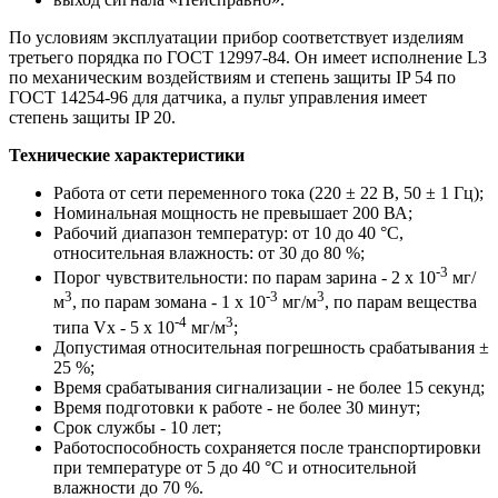
По условиям эксплуатации прибор соответствует изделиям
третьего порядка по ГОСТ 12997-84. Он имеет исполнение L3
по механическим воздействиям и степень защиты IP 54 по
ГОСТ 14254-96 для датчика, а пульт управления имеет
степень защиты IP 20.
Технические характеристики
Работа от сети переменного тока (220 ± 22 В, 50 ± 1 Гц);
Номинальная мощность не превышает 200 ВА;
Рабочий диапазон температур: от 10 до 40 °C,
относительная влажность: от 30 до 80 %;
-3
Порог чувствительности: по парам зарина - 2 х 10
мг/
3
-3
3
м
, по парам зомана - 1 х 10
мг/м
, по парам вещества
-4
3
типа Vx - 5 х 10
мг/м
;
Допустимая относительная погрешность срабатывания ±
25 %;
Время срабатывания сигнализации - не более 15 секунд;
Время подготовки к работе - не более 30 минут;
Срок службы - 10 лет;
Работоспособность сохраняется после транспортировки
при температуре от 5 до 40 °C и относительной
влажности до 70 %.