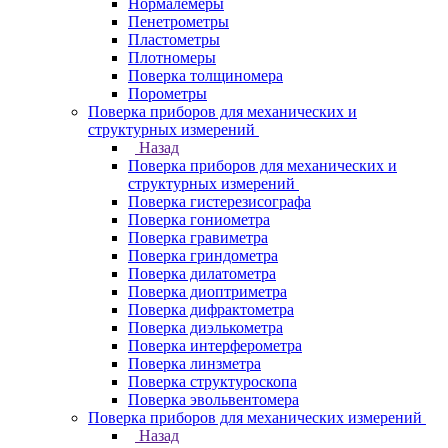
Нормалемеры
Пенетрометры
Пластометры
Плотномеры
Поверка толщиномера
Порометры
Поверка приборов для механических и
структурных измерений
Назад
Поверка приборов для механических и
структурных измерений
Поверка гистерезисографа
Поверка гониометра
Поверка гравиметра
Поверка гриндометра
Поверка дилатометра
Поверка диоптриметра
Поверка дифрактометра
Поверка диэлькометра
Поверка интерферометра
Поверка линзметра
Поверка структуроскопа
Поверка эвольвентомера
Поверка приборов для механических измерений
Назад