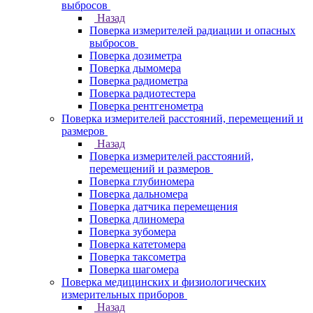
выбросов
Назад
Поверка измерителей радиации и опасных
выбросов
Поверка дозиметра
Поверка дымомера
Поверка радиометра
Поверка радиотестера
Поверка рентгенометра
Поверка измерителей расстояний, перемещений и
размеров
Назад
Поверка измерителей расстояний,
перемещений и размеров
Поверка глубиномера
Поверка дальномера
Поверка датчика перемещения
Поверка длиномера
Поверка зубомера
Поверка катетомера
Поверка таксометра
Поверка шагомера
Поверка медицинских и физиологических
измерительных приборов
Назад