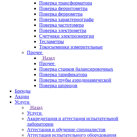
Поверка трансформатора
Поверка ферритометра
Поверка феррометра
Поверка характериографа
Поверка частотомера
Поверка электрометра
Счетчики электроэнергии
Тесламетры
Токосъемники измерительные
Прочее
Назад
Прочее
Поверка станков балансировочных
Поверка тарификатора
Поверка трубы аэродинамической
Поверка шприцов
Бренды
Акции
Услуги
Назад
Услуги
Аккредитация и аттестация испытательной
лаборатории
Аттестация и обучение специалистов
Аттестация испытательного оборудования