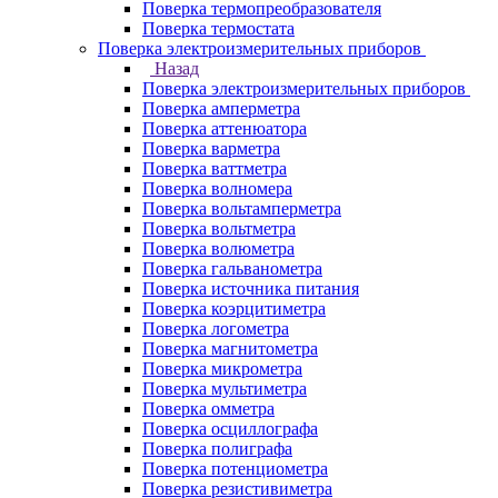
Поверка термопреобразователя
Поверка термостата
Поверка электроизмерительных приборов
Назад
Поверка электроизмерительных приборов
Поверка амперметра
Поверка аттенюатора
Поверка варметра
Поверка ваттметра
Поверка волномера
Поверка вольтамперметра
Поверка вольтметра
Поверка волюметра
Поверка гальванометра
Поверка источника питания
Поверка коэрцитиметра
Поверка логометра
Поверка магнитометра
Поверка микрометра
Поверка мультиметра
Поверка омметра
Поверка осциллографа
Поверка полиграфа
Поверка потенциометра
Поверка резистивиметра