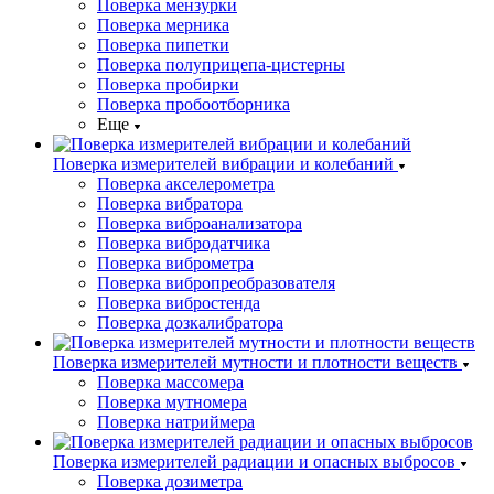
Поверка мензурки
Поверка мерника
Поверка пипетки
Поверка полуприцепа-цистерны
Поверка пробирки
Поверка пробоотборника
Еще
Поверка измерителей вибрации и колебаний
Поверка акселерометра
Поверка вибратора
Поверка виброанализатора
Поверка вибродатчика
Поверка виброметра
Поверка вибропреобразователя
Поверка вибростенда
Поверка дозкалибратора
Поверка измерителей мутности и плотности веществ
Поверка массомера
Поверка мутномера
Поверка натриймера
Поверка измерителей радиации и опасных выбросов
Поверка дозиметра