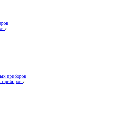
ов
х приборов