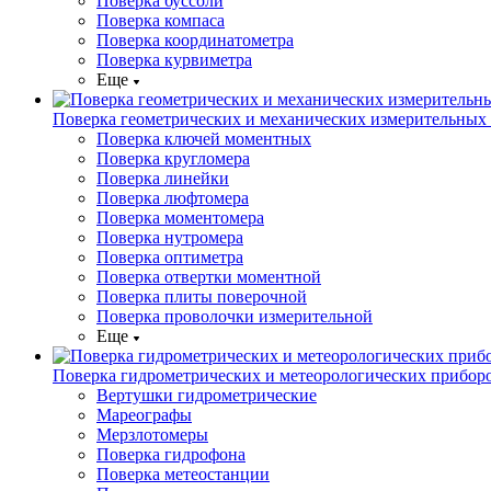
Поверка буссоли
Поверка компаса
Поверка координатометра
Поверка курвиметра
Еще
Поверка геометрических и механических измерительных
Поверка ключей моментных
Поверка кругломера
Поверка линейки
Поверка люфтомера
Поверка моментомера
Поверка нутромера
Поверка оптиметра
Поверка отвертки моментной
Поверка плиты поверочной
Поверка проволочки измерительной
Еще
Поверка гидрометрических и метеорологических прибор
Вертушки гидрометрические
Мареографы
Мерзлотомеры
Поверка гидрофона
Поверка метеостанции