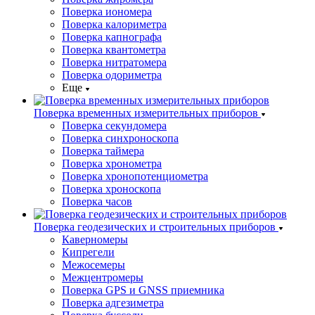
Поверка иономера
Поверка калориметра
Поверка капнографа
Поверка квантометра
Поверка нитратомера
Поверка одориметра
Еще
Поверка временных измерительных приборов
Поверка секундомера
Поверка синхроноскопа
Поверка таймера
Поверка хронометра
Поверка хронопотенциометра
Поверка хроноскопа
Поверка часов
Поверка геодезических и строительных приборов
Каверномеры
Кипрегели
Межосемеры
Межцентромеры
Поверка GPS и GNSS приемника
Поверка адгезиметра