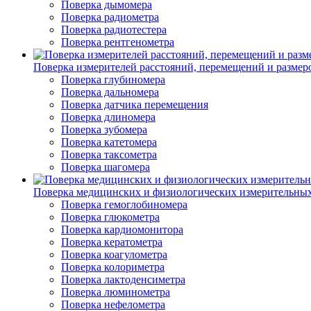
Поверка дымомера
Поверка радиометра
Поверка радиотестера
Поверка рентгенометра
Поверка измерителей расстояний, перемещений и размер
Поверка глубиномера
Поверка дальномера
Поверка датчика перемещения
Поверка длиномера
Поверка зубомера
Поверка катетомера
Поверка таксометра
Поверка шагомера
Поверка медицинских и физиологических измерительны
Поверка гемоглобиномера
Поверка глюкометра
Поверка кардиомонитора
Поверка кератометра
Поверка коагулометра
Поверка колориметра
Поверка лактоденсиметра
Поверка люминометра
Поверка нефелометра