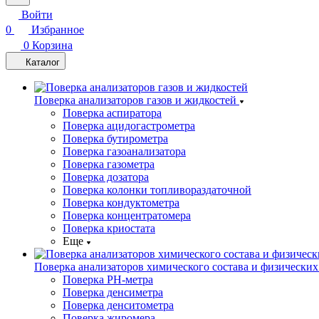
Войти
0
Избранное
0
Корзина
Каталог
Поверка анализаторов газов и жидкостей
Поверка аспиратора
Поверка ацидогастрометра
Поверка бутирометра
Поверка газоанализатора
Поверка газометра
Поверка дозатора
Поверка колонки топливораздаточной
Поверка кондуктометра
Поверка концентратомера
Поверка криостата
Еще
Поверка анализаторов химического состава и физических
Поверка PH-метра
Поверка денсиметра
Поверка денситометра
Поверка жиромера