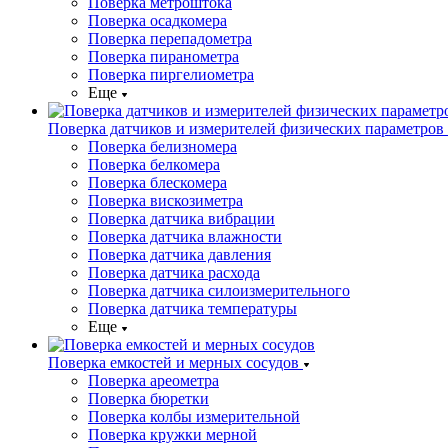
Поверка метроштока
Поверка осадкомера
Поверка перепадометра
Поверка пиранометра
Поверка пиргелиометра
Еще
Поверка датчиков и измерителей физических параметров
Поверка белизномера
Поверка белкомера
Поверка блескомера
Поверка вискозиметра
Поверка датчика вибрации
Поверка датчика влажности
Поверка датчика давления
Поверка датчика расхода
Поверка датчика силоизмерительного
Поверка датчика температуры
Еще
Поверка емкостей и мерных сосудов
Поверка ареометра
Поверка бюретки
Поверка колбы измерительной
Поверка кружки мерной