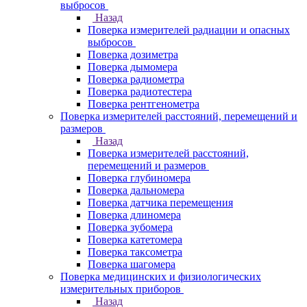
выбросов
Назад
Поверка измерителей радиации и опасных
выбросов
Поверка дозиметра
Поверка дымомера
Поверка радиометра
Поверка радиотестера
Поверка рентгенометра
Поверка измерителей расстояний, перемещений и
размеров
Назад
Поверка измерителей расстояний,
перемещений и размеров
Поверка глубиномера
Поверка дальномера
Поверка датчика перемещения
Поверка длиномера
Поверка зубомера
Поверка катетомера
Поверка таксометра
Поверка шагомера
Поверка медицинских и физиологических
измерительных приборов
Назад