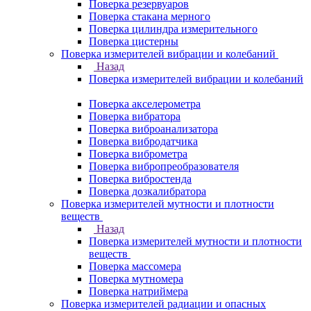
Поверка резервуаров
Поверка стакана мерного
Поверка цилиндра измерительного
Поверка цистерны
Поверка измерителей вибрации и колебаний
Назад
Поверка измерителей вибрации и колебаний
Поверка акселерометра
Поверка вибратора
Поверка виброанализатора
Поверка вибродатчика
Поверка виброметра
Поверка вибропреобразователя
Поверка вибростенда
Поверка дозкалибратора
Поверка измерителей мутности и плотности
веществ
Назад
Поверка измерителей мутности и плотности
веществ
Поверка массомера
Поверка мутномера
Поверка натриймера
Поверка измерителей радиации и опасных