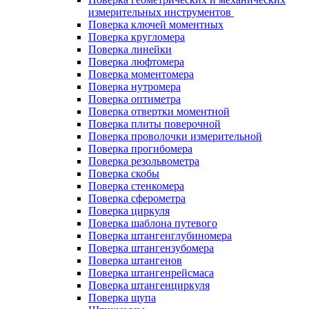
измерительных инструментов
Поверка ключей моментных
Поверка кругломера
Поверка линейки
Поверка люфтомера
Поверка моментомера
Поверка нутромера
Поверка оптиметра
Поверка отвертки моментной
Поверка плиты поверочной
Поверка проволочки измерительной
Поверка прогибомера
Поверка резольвометра
Поверка скобы
Поверка стенкомера
Поверка сферометра
Поверка циркуля
Поверка шаблона путевого
Поверка штангенглубиномера
Поверка штангензубомера
Поверка штангенов
Поверка штангенрейсмаса
Поверка штангенциркуля
Поверка щупа