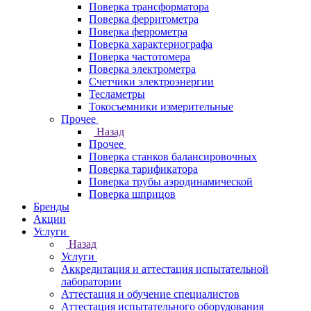
Поверка трансформатора
Поверка ферритометра
Поверка феррометра
Поверка характериографа
Поверка частотомера
Поверка электрометра
Счетчики электроэнергии
Тесламетры
Токосъемники измерительные
Прочее
Назад
Прочее
Поверка станков балансировочных
Поверка тарификатора
Поверка трубы аэродинамической
Поверка шприцов
Бренды
Акции
Услуги
Назад
Услуги
Аккредитация и аттестация испытательной
лаборатории
Аттестация и обучение специалистов
Аттестация испытательного оборудования