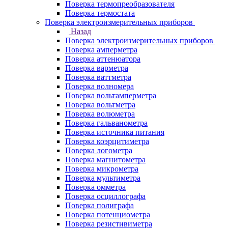
Поверка термопреобразователя
Поверка термостата
Поверка электроизмерительных приборов
Назад
Поверка электроизмерительных приборов
Поверка амперметра
Поверка аттенюатора
Поверка варметра
Поверка ваттметра
Поверка волномера
Поверка вольтамперметра
Поверка вольтметра
Поверка волюметра
Поверка гальванометра
Поверка источника питания
Поверка коэрцитиметра
Поверка логометра
Поверка магнитометра
Поверка микрометра
Поверка мультиметра
Поверка омметра
Поверка осциллографа
Поверка полиграфа
Поверка потенциометра
Поверка резистивиметра