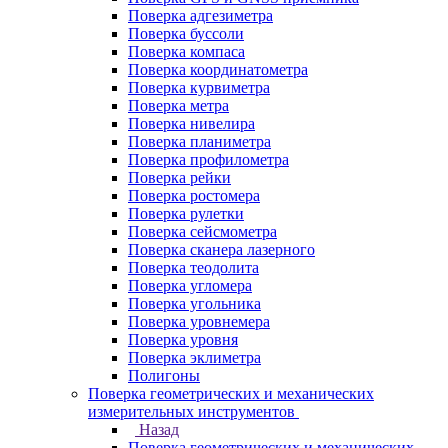
Поверка адгезиметра
Поверка буссоли
Поверка компаса
Поверка координатометра
Поверка курвиметра
Поверка метра
Поверка нивелира
Поверка планиметра
Поверка профилометра
Поверка рейки
Поверка ростомера
Поверка рулетки
Поверка сейсмометра
Поверка сканера лазерного
Поверка теодолита
Поверка угломера
Поверка угольника
Поверка уровнемера
Поверка уровня
Поверка эклиметра
Полигоны
Поверка геометрических и механических
измерительных инструментов
Назад
Поверка геометрических и механических