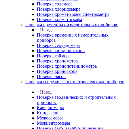
Поверка солемера
Поверка хлоридомера
Поверка хромато-масс-спектрометра
Поверка хроматографа
Поверка временных измерительных приборов
Назад
Поверка временных измерительных
приборов
Поверка секундомера
Поверка синхроноскопа
Поверка таймера
Поверка хронометра
Поверка хронопотенциометра
Поверка хроноскопа
Поверка часов
Поверка геодезических и строительных приборов
Назад
Поверка геодезических и строительных
приборов
Каверномеры
Кипрегели
Межосемеры
Межцентромеры
Поверка GPS и GNSS приемника