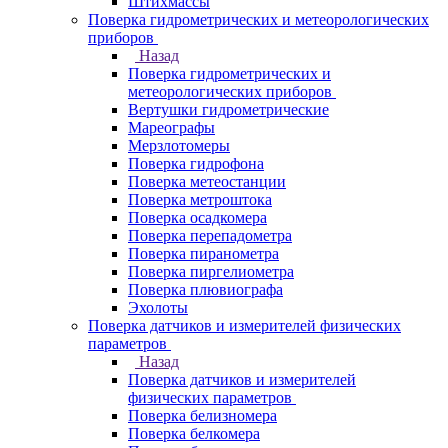
Штихмассы
Поверка гидрометрических и метеорологических
приборов
Назад
Поверка гидрометрических и
метеорологических приборов
Вертушки гидрометрические
Мареографы
Мерзлотомеры
Поверка гидрофона
Поверка метеостанции
Поверка метроштока
Поверка осадкомера
Поверка перепадометра
Поверка пиранометра
Поверка пиргелиометра
Поверка плювиографа
Эхолоты
Поверка датчиков и измерителей физических
параметров
Назад
Поверка датчиков и измерителей
физических параметров
Поверка белизномера
Поверка белкомера