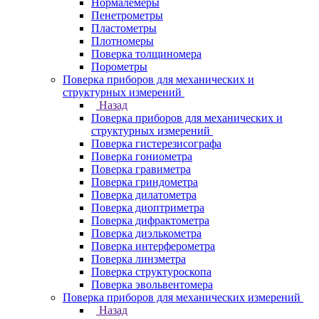
Нормалемеры
Пенетрометры
Пластометры
Плотномеры
Поверка толщиномера
Порометры
Поверка приборов для механических и
структурных измерений
Назад
Поверка приборов для механических и
структурных измерений
Поверка гистерезисографа
Поверка гониометра
Поверка гравиметра
Поверка гриндометра
Поверка дилатометра
Поверка диоптриметра
Поверка дифрактометра
Поверка диэлькометра
Поверка интерферометра
Поверка линзметра
Поверка структуроскопа
Поверка эвольвентомера
Поверка приборов для механических измерений
Назад