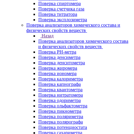
Поверка спиртомера
Поверка счетчика газа
Поверка титратора
Поверка эксплозиметра
Поверка анализаторов химического состава и
физических свойств веществ
Назад
Поверка анализаторов химического состава
и физических свойств веществ
Поверка PH-метра
Поверка денсиметра
Поверка денситометра
Поверка жиромера
Поверка иономера
Поверка калориметра
Поверка капнографа
Поверка квантометра
Поверка нитратомера
Поверка одориметра
Поверка ольфактометра
Поверка пикнометра
Поверка поляриметра
Поверка полярографа
Поверка потенциостата
Поверка сахариметра