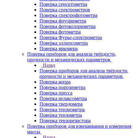
Поверка сенситометра
Поверка спектрометров
Поверка спектрофотометра
Поверка флуориметра
Поверка фотоколориметра
Поверка фотометра
Поверка Фурье-спектрометра
Поверка эллипсометра
Поверка яркомера
Поверка приборов для анализа твёрдости,
прочности и механических параметров
Назад
Поверка приборов для анализа твёрдости,
прочности и механических параметров
Поверка копра
Поверка порозиметра
Поверка пресса
Поверка релаксометра
Поверка твердомера
Поверка тензиометра
Поверка тензометра
Поверка тензорезистора
Поверка приборов для взвешивания и измерения
массы
Назад