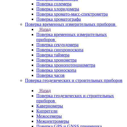
Поверка солемера
Поверка хлоридомера
Поверка хромато-масс-спектрометра
Поверка хроматографа
Поверка временных измерительных приборов
Назад
Поверка временных измерительных
приборов
Поверка секундомера
Поверка синхроноскопа
Поверка таймера
Поверка хронометра
Поверка хронопотенциометра
Поверка хроноскопа
Поверка часов
Поверка геодезических и строительных приборов
Назад
Поверка геодезических и строительных
приборов
Каверномеры
Кипрегели
Межосемеры
Межцентромеры
Поверка GPS и GNSS приемника