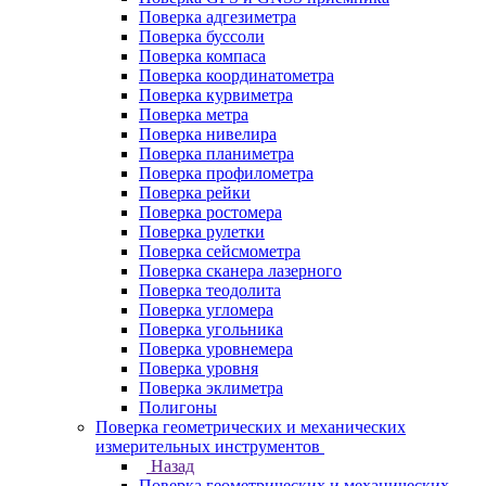
Поверка адгезиметра
Поверка буссоли
Поверка компаса
Поверка координатометра
Поверка курвиметра
Поверка метра
Поверка нивелира
Поверка планиметра
Поверка профилометра
Поверка рейки
Поверка ростомера
Поверка рулетки
Поверка сейсмометра
Поверка сканера лазерного
Поверка теодолита
Поверка угломера
Поверка угольника
Поверка уровнемера
Поверка уровня
Поверка эклиметра
Полигоны
Поверка геометрических и механических
измерительных инструментов
Назад
Поверка геометрических и механических