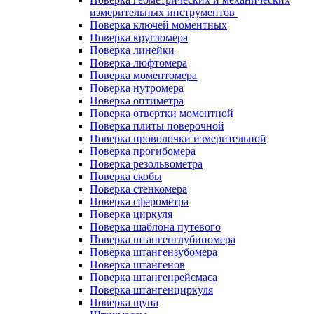
измерительных инструментов
Поверка ключей моментных
Поверка кругломера
Поверка линейки
Поверка люфтомера
Поверка моментомера
Поверка нутромера
Поверка оптиметра
Поверка отвертки моментной
Поверка плиты поверочной
Поверка проволочки измерительной
Поверка прогибомера
Поверка резольвометра
Поверка скобы
Поверка стенкомера
Поверка сферометра
Поверка циркуля
Поверка шаблона путевого
Поверка штангенглубиномера
Поверка штангензубомера
Поверка штангенов
Поверка штангенрейсмаса
Поверка штангенциркуля
Поверка щупа