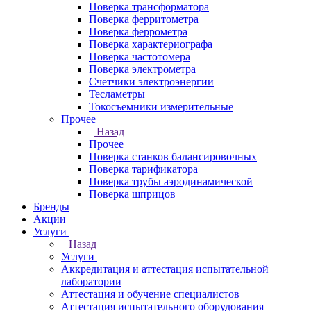
Поверка трансформатора
Поверка ферритометра
Поверка феррометра
Поверка характериографа
Поверка частотомера
Поверка электрометра
Счетчики электроэнергии
Тесламетры
Токосъемники измерительные
Прочее
Назад
Прочее
Поверка станков балансировочных
Поверка тарификатора
Поверка трубы аэродинамической
Поверка шприцов
Бренды
Акции
Услуги
Назад
Услуги
Аккредитация и аттестация испытательной
лаборатории
Аттестация и обучение специалистов
Аттестация испытательного оборудования