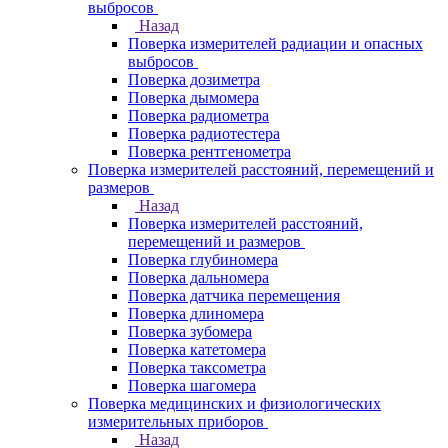
выбросов
Назад
Поверка измерителей радиации и опасных
выбросов
Поверка дозиметра
Поверка дымомера
Поверка радиометра
Поверка радиотестера
Поверка рентгенометра
Поверка измерителей расстояний, перемещений и
размеров
Назад
Поверка измерителей расстояний,
перемещений и размеров
Поверка глубиномера
Поверка дальномера
Поверка датчика перемещения
Поверка длиномера
Поверка зубомера
Поверка катетомера
Поверка таксометра
Поверка шагомера
Поверка медицинских и физиологических
измерительных приборов
Назад