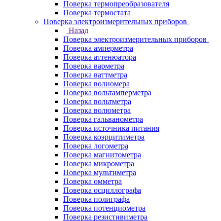
Поверка термопреобразователя
Поверка термостата
Поверка электроизмерительных приборов
Назад
Поверка электроизмерительных приборов
Поверка амперметра
Поверка аттенюатора
Поверка варметра
Поверка ваттметра
Поверка волномера
Поверка вольтамперметра
Поверка вольтметра
Поверка волюметра
Поверка гальванометра
Поверка источника питания
Поверка коэрцитиметра
Поверка логометра
Поверка магнитометра
Поверка микрометра
Поверка мультиметра
Поверка омметра
Поверка осциллографа
Поверка полиграфа
Поверка потенциометра
Поверка резистивиметра