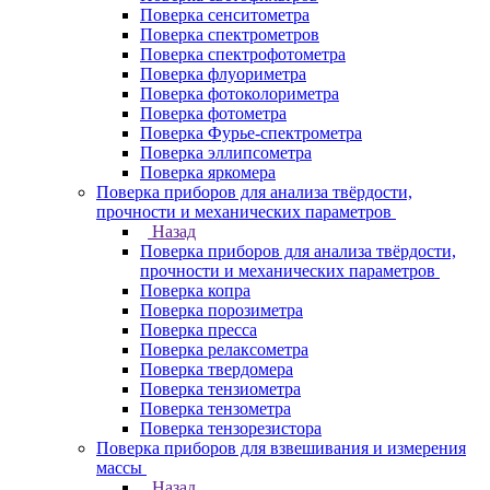
Поверка сенситометра
Поверка спектрометров
Поверка спектрофотометра
Поверка флуориметра
Поверка фотоколориметра
Поверка фотометра
Поверка Фурье-спектрометра
Поверка эллипсометра
Поверка яркомера
Поверка приборов для анализа твёрдости,
прочности и механических параметров
Назад
Поверка приборов для анализа твёрдости,
прочности и механических параметров
Поверка копра
Поверка порозиметра
Поверка пресса
Поверка релаксометра
Поверка твердомера
Поверка тензиометра
Поверка тензометра
Поверка тензорезистора
Поверка приборов для взвешивания и измерения
массы
Назад