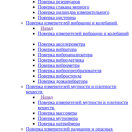
Поверка резервуаров
Поверка стакана мерного
Поверка цилиндра измерительного
Поверка цистерны
Поверка измерителей вибрации и колебаний
Назад
Поверка измерителей вибрации и колебаний
Поверка акселерометра
Поверка вибратора
Поверка виброанализатора
Поверка вибродатчика
Поверка виброметра
Поверка вибропреобразователя
Поверка вибростенда
Поверка дозкалибратора
Поверка измерителей мутности и плотности
веществ
Назад
Поверка измерителей мутности и плотности
веществ
Поверка массомера
Поверка мутномера
Поверка натриймера
Поверка измерителей радиации и опасных