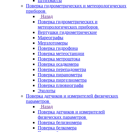
Штихмассы
Поверка гидрометрических и метеорологических
приборов
Назад
Поверка гидрометрических и
метеорологических приборов
Вертушки гидрометрические
Мареографы
Мерзлотомеры
Поверка гидрофона
Поверка метеостанции
Поверка метроштока
Поверка осадкомера
Поверка перепадометра
Поверка пиранометра
Поверка пиргелиометра
Поверка плювиографа
Эхолоты
Поверка датчиков и измерителей физических
параметров
Назад
Поверка датчиков и измерителей
физических параметров
Поверка белизномера
Поверка белкомера