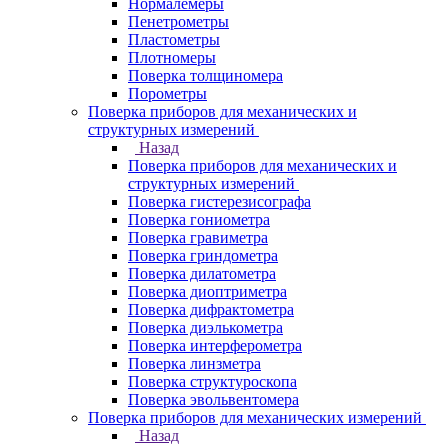
Нормалемеры
Пенетрометры
Пластометры
Плотномеры
Поверка толщиномера
Порометры
Поверка приборов для механических и
структурных измерений
Назад
Поверка приборов для механических и
структурных измерений
Поверка гистерезисографа
Поверка гониометра
Поверка гравиметра
Поверка гриндометра
Поверка дилатометра
Поверка диоптриметра
Поверка дифрактометра
Поверка диэлькометра
Поверка интерферометра
Поверка линзметра
Поверка структуроскопа
Поверка эвольвентомера
Поверка приборов для механических измерений
Назад