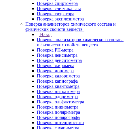
Поверка спиртомера
Поверка счетчика газа
Поверка титратора
Поверка эксплозиметра
Поверка анализаторов химического состава и
физических свойств веществ
Назад
Поверка анализаторов химического состава
и физических свойств веществ
Поверка PH-метра
Поверка денсиметра
Поверка денситометра
Поверка жиромера
Поверка иономера
Поверка калориметра
Поверка капнографа
Поверка квантометра
Поверка нитратомера
Поверка одориметра
Поверка ольфактометра
Поверка пикнометра
Поверка поляриметра
Поверка полярографа
Поверка потенциостата
Поверка сахариметра