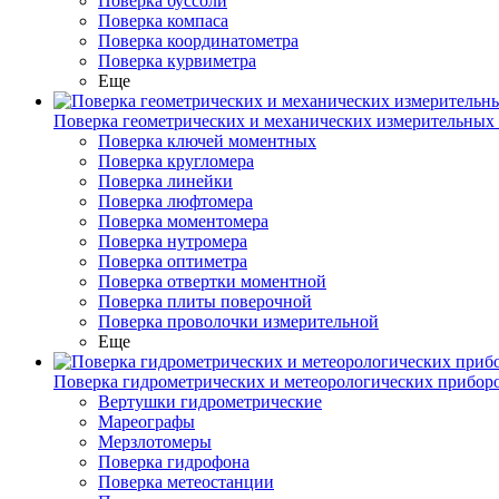
Поверка буссоли
Поверка компаса
Поверка координатометра
Поверка курвиметра
Еще
Поверка геометрических и механических измерительных
Поверка ключей моментных
Поверка кругломера
Поверка линейки
Поверка люфтомера
Поверка моментомера
Поверка нутромера
Поверка оптиметра
Поверка отвертки моментной
Поверка плиты поверочной
Поверка проволочки измерительной
Еще
Поверка гидрометрических и метеорологических прибор
Вертушки гидрометрические
Мареографы
Мерзлотомеры
Поверка гидрофона
Поверка метеостанции