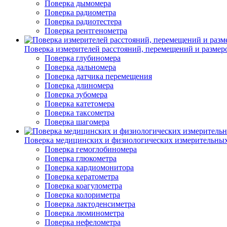
Поверка дымомера
Поверка радиометра
Поверка радиотестера
Поверка рентгенометра
Поверка измерителей расстояний, перемещений и размер
Поверка глубиномера
Поверка дальномера
Поверка датчика перемещения
Поверка длиномера
Поверка зубомера
Поверка катетомера
Поверка таксометра
Поверка шагомера
Поверка медицинских и физиологических измерительны
Поверка гемоглобиномера
Поверка глюкометра
Поверка кардиомонитора
Поверка кератометра
Поверка коагулометра
Поверка колориметра
Поверка лактоденсиметра
Поверка люминометра
Поверка нефелометра