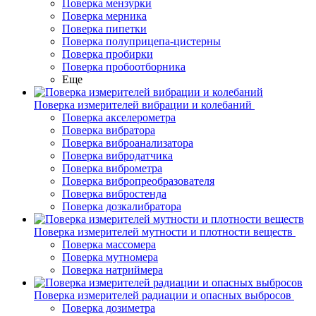
Поверка мензурки
Поверка мерника
Поверка пипетки
Поверка полуприцепа-цистерны
Поверка пробирки
Поверка пробоотборника
Еще
Поверка измерителей вибрации и колебаний
Поверка акселерометра
Поверка вибратора
Поверка виброанализатора
Поверка вибродатчика
Поверка виброметра
Поверка вибропреобразователя
Поверка вибростенда
Поверка дозкалибратора
Поверка измерителей мутности и плотности веществ
Поверка массомера
Поверка мутномера
Поверка натриймера
Поверка измерителей радиации и опасных выбросов
Поверка дозиметра