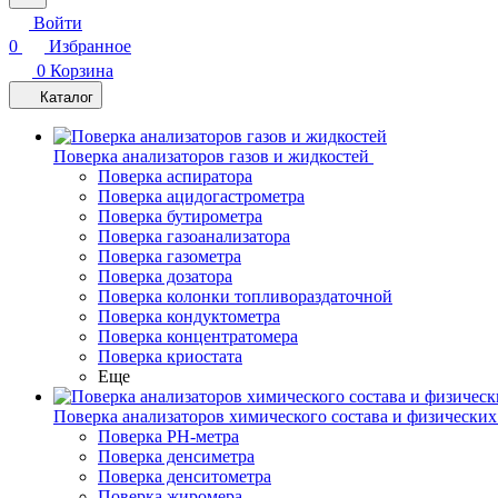
Войти
0
Избранное
0
Корзина
Каталог
Поверка анализаторов газов и жидкостей
Поверка аспиратора
Поверка ацидогастрометра
Поверка бутирометра
Поверка газоанализатора
Поверка газометра
Поверка дозатора
Поверка колонки топливораздаточной
Поверка кондуктометра
Поверка концентратомера
Поверка криостата
Еще
Поверка анализаторов химического состава и физических
Поверка PH-метра
Поверка денсиметра
Поверка денситометра
Поверка жиромера