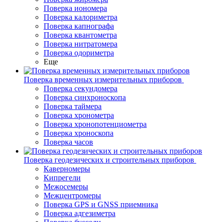
Поверка иономера
Поверка калориметра
Поверка капнографа
Поверка квантометра
Поверка нитратомера
Поверка одориметра
Еще
Поверка временных измерительных приборов
Поверка секундомера
Поверка синхроноскопа
Поверка таймера
Поверка хронометра
Поверка хронопотенциометра
Поверка хроноскопа
Поверка часов
Поверка геодезических и строительных приборов
Каверномеры
Кипрегели
Межосемеры
Межцентромеры
Поверка GPS и GNSS приемника
Поверка адгезиметра