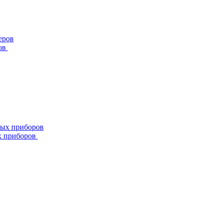
ов
х приборов