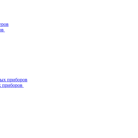
ов
х приборов