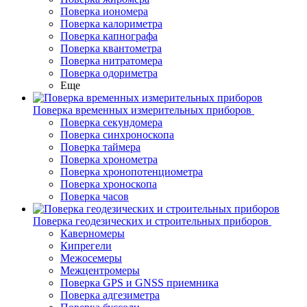
Поверка иономера
Поверка калориметра
Поверка капнографа
Поверка квантометра
Поверка нитратомера
Поверка одориметра
Еще
Поверка временных измерительных приборов
Поверка секундомера
Поверка синхроноскопа
Поверка таймера
Поверка хронометра
Поверка хронопотенциометра
Поверка хроноскопа
Поверка часов
Поверка геодезических и строительных приборов
Каверномеры
Кипрегели
Межосемеры
Межцентромеры
Поверка GPS и GNSS приемника
Поверка адгезиметра