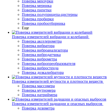
Поверка мензурки
Поверка мерника
Поверка пипетки
Поверка полуприцепа-цистерны
Поверка пробирки
Поверка пробоотборника
Еще
Поверка измерителей вибрации и колебаний
Поверка акселерометра
Поверка вибратора
Поверка виброанализатора
Поверка вибродатчика
Поверка виброметра
Поверка вибропреобразователя
Поверка вибростенда
Поверка дозкалибратора
Поверка измерителей мутности и плотности веществ
Поверка массомера
Поверка мутномера
Поверка натриймера
Поверка измерителей радиации и опасных выбросов
Поверка дозиметра