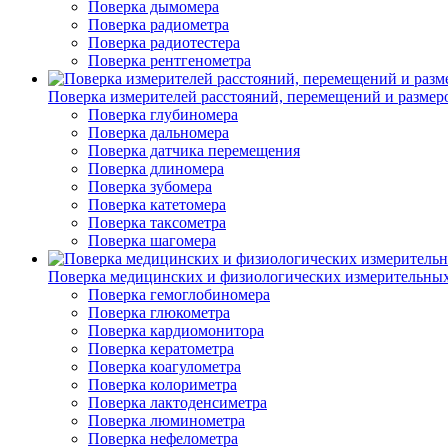
Поверка дымомера
Поверка радиометра
Поверка радиотестера
Поверка рентгенометра
Поверка измерителей расстояний, перемещений и размер
Поверка глубиномера
Поверка дальномера
Поверка датчика перемещения
Поверка длиномера
Поверка зубомера
Поверка катетомера
Поверка таксометра
Поверка шагомера
Поверка медицинских и физиологических измерительны
Поверка гемоглобиномера
Поверка глюкометра
Поверка кардиомонитора
Поверка кератометра
Поверка коагулометра
Поверка колориметра
Поверка лактоденсиметра
Поверка люминометра
Поверка нефелометра