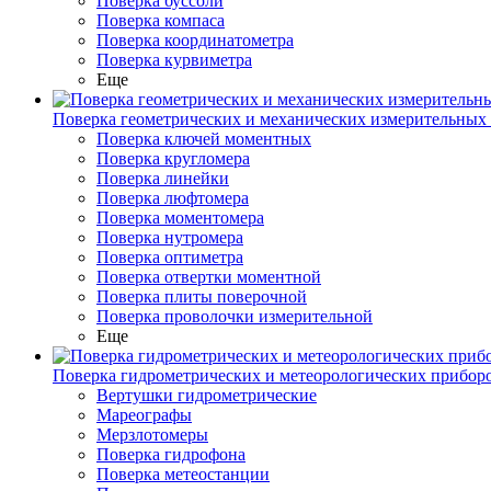
Поверка буссоли
Поверка компаса
Поверка координатометра
Поверка курвиметра
Еще
Поверка геометрических и механических измерительных
Поверка ключей моментных
Поверка кругломера
Поверка линейки
Поверка люфтомера
Поверка моментомера
Поверка нутромера
Поверка оптиметра
Поверка отвертки моментной
Поверка плиты поверочной
Поверка проволочки измерительной
Еще
Поверка гидрометрических и метеорологических прибор
Вертушки гидрометрические
Мареографы
Мерзлотомеры
Поверка гидрофона
Поверка метеостанции