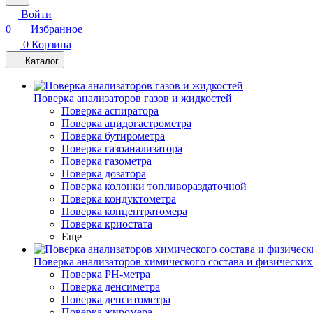
Войти
0
Избранное
0
Корзина
Каталог
Поверка анализаторов газов и жидкостей
Поверка аспиратора
Поверка ацидогастрометра
Поверка бутирометра
Поверка газоанализатора
Поверка газометра
Поверка дозатора
Поверка колонки топливораздаточной
Поверка кондуктометра
Поверка концентратомера
Поверка криостата
Еще
Поверка анализаторов химического состава и физических
Поверка PH-метра
Поверка денсиметра
Поверка денситометра
Поверка жиромера