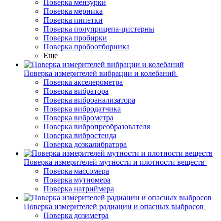
Поверка мензурки
Поверка мерника
Поверка пипетки
Поверка полуприцепа-цистерны
Поверка пробирки
Поверка пробоотборника
Еще
Поверка измерителей вибрации и колебаний
Поверка акселерометра
Поверка вибратора
Поверка виброанализатора
Поверка вибродатчика
Поверка виброметра
Поверка вибропреобразователя
Поверка вибростенда
Поверка дозкалибратора
Поверка измерителей мутности и плотности веществ
Поверка массомера
Поверка мутномера
Поверка натриймера
Поверка измерителей радиации и опасных выбросов
Поверка дозиметра