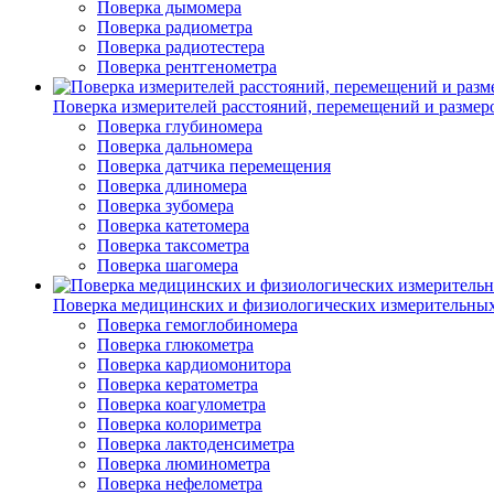
Поверка дымомера
Поверка радиометра
Поверка радиотестера
Поверка рентгенометра
Поверка измерителей расстояний, перемещений и размер
Поверка глубиномера
Поверка дальномера
Поверка датчика перемещения
Поверка длиномера
Поверка зубомера
Поверка катетомера
Поверка таксометра
Поверка шагомера
Поверка медицинских и физиологических измерительны
Поверка гемоглобиномера
Поверка глюкометра
Поверка кардиомонитора
Поверка кератометра
Поверка коагулометра
Поверка колориметра
Поверка лактоденсиметра
Поверка люминометра
Поверка нефелометра