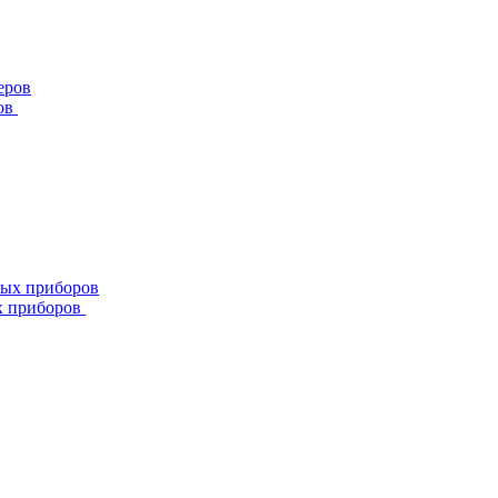
ов
х приборов