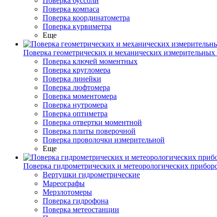
Поверка буссоли
Поверка компаса
Поверка координатометра
Поверка курвиметра
Еще
Поверка геометрических и механических измерительных
Поверка ключей моментных
Поверка кругломера
Поверка линейки
Поверка люфтомера
Поверка моментомера
Поверка нутромера
Поверка оптиметра
Поверка отвертки моментной
Поверка плиты поверочной
Поверка проволочки измерительной
Еще
Поверка гидрометрических и метеорологических прибор
Вертушки гидрометрические
Мареографы
Мерзлотомеры
Поверка гидрофона
Поверка метеостанции