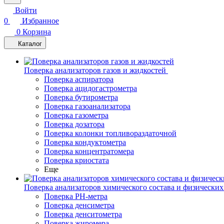
Войти
0
Избранное
0
Корзина
Каталог
Поверка анализаторов газов и жидкостей
Поверка аспиратора
Поверка ацидогастрометра
Поверка бутирометра
Поверка газоанализатора
Поверка газометра
Поверка дозатора
Поверка колонки топливораздаточной
Поверка кондуктометра
Поверка концентратомера
Поверка криостата
Еще
Поверка анализаторов химического состава и физических
Поверка PH-метра
Поверка денсиметра
Поверка денситометра
Поверка жиромера