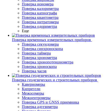
Поверка иономера
Поверка калориметра
Поверка капнографа
Поверка квантометра
Поверка нитратомера
Поверка одориметра
Еще
Поверка временных измерительных приборов
Поверка секундомера
Поверка синхроноскопа
Поверка таймера
Поверка хронометра
Поверка хронопотенциометра
Поверка хроноскопа
Поверка часов
Поверка геодезических и строительных приборов
Каверномеры
Кипрегели
Межосемеры
Межцентромеры
Поверка GPS и GNSS приемника
Поверка адгезиметра