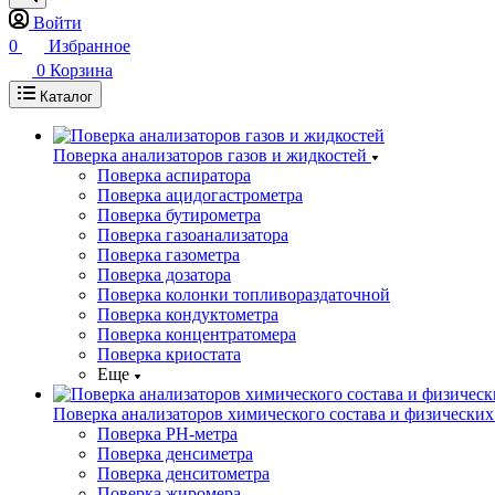
Войти
0
Избранное
0
Корзина
Каталог
Поверка анализаторов газов и жидкостей
Поверка аспиратора
Поверка ацидогастрометра
Поверка бутирометра
Поверка газоанализатора
Поверка газометра
Поверка дозатора
Поверка колонки топливораздаточной
Поверка кондуктометра
Поверка концентратомера
Поверка криостата
Еще
Поверка анализаторов химического состава и физических
Поверка PH-метра
Поверка денсиметра
Поверка денситометра
Поверка жиромера