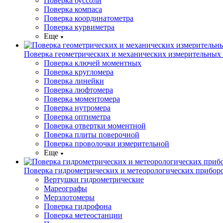
Поверка буссоли
Поверка компаса
Поверка координатометра
Поверка курвиметра
Еще
Поверка геометрических и механических измерительных
Поверка ключей моментных
Поверка кругломера
Поверка линейки
Поверка люфтомера
Поверка моментомера
Поверка нутромера
Поверка оптиметра
Поверка отвертки моментной
Поверка плиты поверочной
Поверка проволочки измерительной
Еще
Поверка гидрометрических и метеорологических прибор
Вертушки гидрометрические
Мареографы
Мерзлотомеры
Поверка гидрофона
Поверка метеостанции