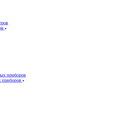
ов
х приборов