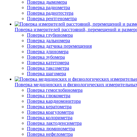
Поверка дымомера
Поверка радиометра
Поверка радиотестера
Поверка рентгенометра
Поверка измерителей расстояний, перемещений и размер
Поверка глубиномера
Поверка дальномера
Поверка датчика перемещения
Поверка длиномера
Поверка зубомера
Поверка катетомера
Поверка таксометра
Поверка шагомера
Поверка медицинских и физиологических измерительны
Поверка гемоглобиномера
Поверка глюкометра
Поверка кардиомонитора
Поверка кератометра
Поверка коагулометра
Поверка колориметра
Поверка лактоденсиметра
Поверка люминометра
Поверка нефелометра