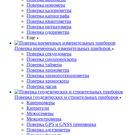
Поверка иономера
Поверка калориметра
Поверка капнографа
Поверка квантометра
Поверка нитратомера
Поверка одориметра
Еще
Поверка временных измерительных приборов
Поверка секундомера
Поверка синхроноскопа
Поверка таймера
Поверка хронометра
Поверка хронопотенциометра
Поверка хроноскопа
Поверка часов
Поверка геодезических и строительных приборов
Каверномеры
Кипрегели
Межосемеры
Межцентромеры
Поверка GPS и GNSS приемника
Поверка адгезиметра