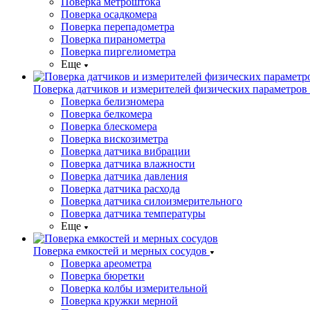
Поверка метроштока
Поверка осадкомера
Поверка перепадометра
Поверка пиранометра
Поверка пиргелиометра
Еще
Поверка датчиков и измерителей физических параметров
Поверка белизномера
Поверка белкомера
Поверка блескомера
Поверка вискозиметра
Поверка датчика вибрации
Поверка датчика влажности
Поверка датчика давления
Поверка датчика расхода
Поверка датчика силоизмерительного
Поверка датчика температуры
Еще
Поверка емкостей и мерных сосудов
Поверка ареометра
Поверка бюретки
Поверка колбы измерительной
Поверка кружки мерной