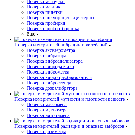
Поверка мензурки
Поверка мерника
Поверка пипетки
Поверка полуприцепа-цистерны
Поверка пробирки
Поверка пробоотборника
Еще
Поверка измерителей вибрации и колебаний
Поверка акселерометра
Поверка вибратора
Поверка виброанализатора
Поверка вибродатчика
Поверка виброметра
Поверка вибропреобразователя
Поверка вибростенда
Поверка дозкалибратора
Поверка измерителей мутности и плотности веществ
Поверка массомера
Поверка мутномера
Поверка натриймера
Поверка измерителей радиации и опасных выбросов
Поверка дозиметра