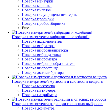
Поверка мензурки
Поверка мерника
Поверка пипетки
Поверка полуприцепа-цистерны
Поверка пробирки
Поверка пробоотборника
Еще
Поверка измерителей вибрации и колебаний
Поверка акселерометра
Поверка вибратора
Поверка виброанализатора
Поверка вибродатчика
Поверка виброметра
Поверка вибропреобразователя
Поверка вибростенда
Поверка дозкалибратора
Поверка измерителей мутности и плотности веществ
Поверка массомера
Поверка мутномера
Поверка натриймера
Поверка измерителей радиации и опасных выбросов
Поверка дозиметра