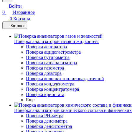
Войти
0
Избранное
0
Корзина
Каталог
Поверка анализаторов газов и жидкостей
Поверка аспиратора
Поверка ацидогастрометра
Поверка бутирометра
Поверка газоанализатора
Поверка газометра
Поверка дозатора
Поверка колонки топливораздаточной
Поверка кондуктометра
Поверка концентратомера
Поверка криостата
Еще
Поверка анализаторов химического состава и физических
Поверка PH-метра
Поверка денсиметра
Поверка денситометра
Поверка жиромера