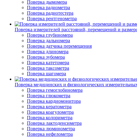
Поверка дымомера
Поверка радиометра
Поверка радиотестера
Поверка рентгенометра
Поверка измерителей расстояний, перемещений и размер
Поверка глубиномера
Поверка дальномера
Поверка датчика перемещения
Поверка длиномера
Поверка зубомера
Поверка катетомера
Поверка таксометра
Поверка шагомера
Поверка медицинских и физиологических измерительны
Поверка гемоглобиномера
Поверка глюкометра
Поверка кардиомонитора
Поверка кератометра
Поверка коагулометра
Поверка колориметра
Поверка лактоденсиметра
Поверка люминометра
Поверка нефелометра