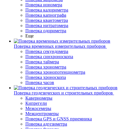
Поверка иономера
Поверка калориметра
Поверка капнографа
Поверка квантометра
Поверка нитратомера
Поверка одориметра
Еще
Поверка временных измерительных приборов
Поверка секундомера
Поверка синхроноскопа
Поверка таймера
Поверка хронометра
Поверка хронопотенциометра
Поверка хроноскопа
Поверка часов
Поверка геодезических и строительных приборов
Каверномеры
Кипрегели
Межосемеры
Межцентромеры
Поверка GPS и GNSS приемника
Поверка адгезиметра