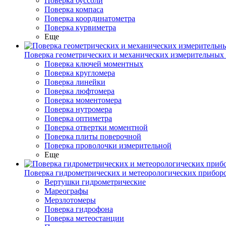
Поверка буссоли
Поверка компаса
Поверка координатометра
Поверка курвиметра
Еще
Поверка геометрических и механических измерительных
Поверка ключей моментных
Поверка кругломера
Поверка линейки
Поверка люфтомера
Поверка моментомера
Поверка нутромера
Поверка оптиметра
Поверка отвертки моментной
Поверка плиты поверочной
Поверка проволочки измерительной
Еще
Поверка гидрометрических и метеорологических прибор
Вертушки гидрометрические
Мареографы
Мерзлотомеры
Поверка гидрофона
Поверка метеостанции