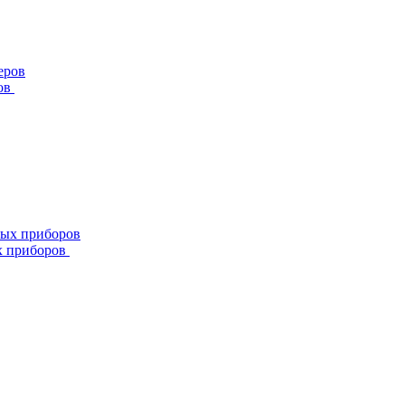
ов
х приборов