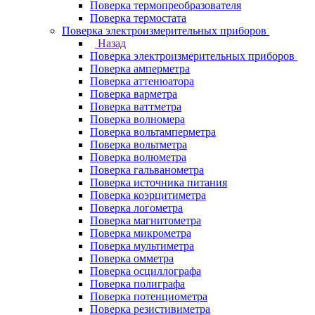
Поверка термопреобразователя
Поверка термостата
Поверка электроизмерительных приборов
Назад
Поверка электроизмерительных приборов
Поверка амперметра
Поверка аттенюатора
Поверка варметра
Поверка ваттметра
Поверка волномера
Поверка вольтамперметра
Поверка вольтметра
Поверка волюметра
Поверка гальванометра
Поверка источника питания
Поверка коэрцитиметра
Поверка логометра
Поверка магнитометра
Поверка микрометра
Поверка мультиметра
Поверка омметра
Поверка осциллографа
Поверка полиграфа
Поверка потенциометра
Поверка резистивиметра