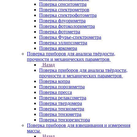
Поверка сенситометра
Поверка спектрометров
Поверка спектрофотометра
Поверка флуориметра
Поверка фотоколориметра
Поверка фотометра
Поверка Фурье-спектрометра
Поверка эллипсометра
Поверка яркомера
Поверка приборов для анализа твёрдости,
прочности и механических параметров
Назад
Поверка приборов для анализа твёрдости,
прочности и механических параметров
Поверка копра
Поверка порозиметра
Поверка пресса
Поверка релаксометра
Поверка твердомера
Поверка тензиометра
Поверка тензометра
Поверка тензорезистора
Поверка приборов для взвешивания и измерения
массы
Назад