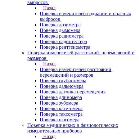
выбросов
Назад
Поверка измерителей радиации и опасных
выбросов
Поверка дозиметра
Поверка дымомера
Поверка радиометра
Поверка радиотестера
Поверка рентгенометра
Поверка измерителей расстояний, перемещений и
размеров
Назад
Поверка измерителей расстояний,
перемещений и размеров
Поверка глубиномера
Поверка дальномера
Поверка датчика перемещения
Поверка длиномера
Поверка зубомера
Поверка катетомера
Поверка таксометра
Поверка шагомера
Поверка медицинских и физиологических
измерительных приборов
Назад