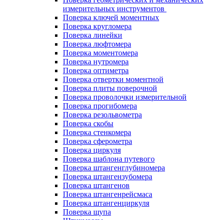
измерительных инструментов
Поверка ключей моментных
Поверка кругломера
Поверка линейки
Поверка люфтомера
Поверка моментомера
Поверка нутромера
Поверка оптиметра
Поверка отвертки моментной
Поверка плиты поверочной
Поверка проволочки измерительной
Поверка прогибомера
Поверка резольвометра
Поверка скобы
Поверка стенкомера
Поверка сферометра
Поверка циркуля
Поверка шаблона путевого
Поверка штангенглубиномера
Поверка штангензубомера
Поверка штангенов
Поверка штангенрейсмаса
Поверка штангенциркуля
Поверка щупа