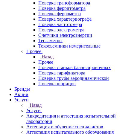
Поверка трансформатора
Поверка ферритометра
Поверка феррометра
Поверка характериографа
Поверка частотомера
Поверка электрометра
Счетчики электроэнергии
Тесламетры
Токосъемники измерительные
Прочее
Назад
Прочее
Поверка станков балансировочных
Поверка тарификатора
Поверка трубы аэродинамической
Поверка шприцов
Бренды
Акции
Услуги
Назад
Услуги
Аккредитация и аттестация испытательной
лаборатории
Аттестация и обучение специалистов
Аттестация испытательного оборудования