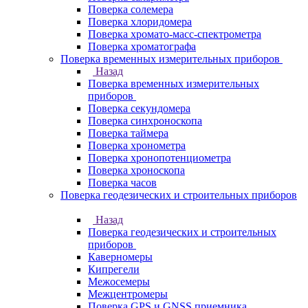
Поверка солемера
Поверка хлоридомера
Поверка хромато-масс-спектрометра
Поверка хроматографа
Поверка временных измерительных приборов
Назад
Поверка временных измерительных
приборов
Поверка секундомера
Поверка синхроноскопа
Поверка таймера
Поверка хронометра
Поверка хронопотенциометра
Поверка хроноскопа
Поверка часов
Поверка геодезических и строительных приборов
Назад
Поверка геодезических и строительных
приборов
Каверномеры
Кипрегели
Межосемеры
Межцентромеры
Поверка GPS и GNSS приемника