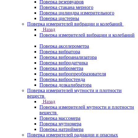
Поверка резервуаров
Поверка стакана мерного
Поверка цилиндра измерительного
Поверка цистерны
Поверка измерителей вибрации и колебаний
Назад
Поверка измерителей вибрации и колебаний
Поверка акселерометра
Поверка вибратора
Поверка виброанализатора
Поверка вибродатчика
Поверка виброметра
Поверка вибропреобразователя
Поверка вибростенда
Поверка дозкалибратора
Поверка измерителей мутности и плотности
веществ
Назад
Поверка измерителей мутности и плотности
веществ
Поверка массомера
Поверка мутномера
Поверка натриймера
Поверка измерителей радиации и опасных