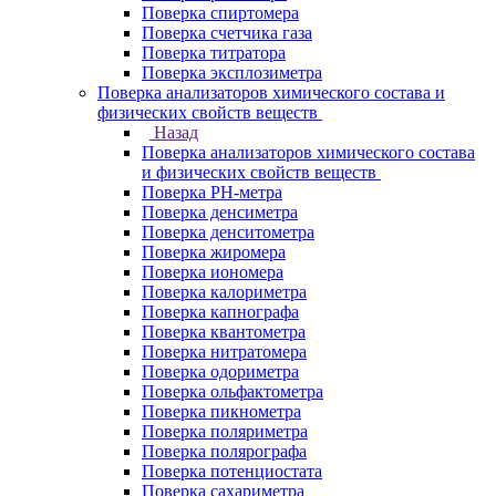
Поверка спиртомера
Поверка счетчика газа
Поверка титратора
Поверка эксплозиметра
Поверка анализаторов химического состава и
физических свойств веществ
Назад
Поверка анализаторов химического состава
и физических свойств веществ
Поверка PH-метра
Поверка денсиметра
Поверка денситометра
Поверка жиромера
Поверка иономера
Поверка калориметра
Поверка капнографа
Поверка квантометра
Поверка нитратомера
Поверка одориметра
Поверка ольфактометра
Поверка пикнометра
Поверка поляриметра
Поверка полярографа
Поверка потенциостата
Поверка сахариметра