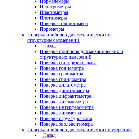
Нормалемеры
Пенетрометры
Пластометры
Плотномеры
Поверка толщиномера
Порометры
Поверка приборов для механических и
структурных измерений
Назад
Поверка приборов для механических и
структурных измерений
Поверка гистерезисографа
Поверка гониометра
Поверка гравиметра
Поверка гриндометра
Поверка дилатометра
Поверка диоптриметра
Поверка дифрактометра
Поверка диэлькометра
Поверка интерферометра
Поверка линзметра
Поверка структуроскопа
Поверка эвольвентомера
Поверка приборов для механических измерений
Назад