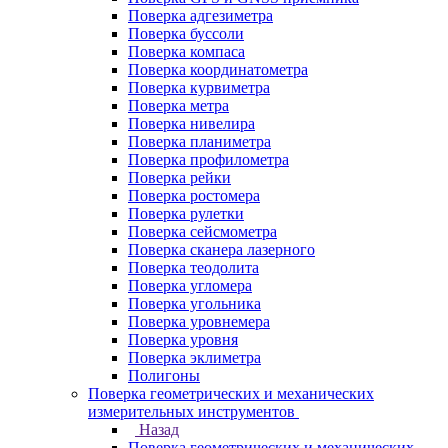
Поверка адгезиметра
Поверка буссоли
Поверка компаса
Поверка координатометра
Поверка курвиметра
Поверка метра
Поверка нивелира
Поверка планиметра
Поверка профилометра
Поверка рейки
Поверка ростомера
Поверка рулетки
Поверка сейсмометра
Поверка сканера лазерного
Поверка теодолита
Поверка угломера
Поверка угольника
Поверка уровнемера
Поверка уровня
Поверка эклиметра
Полигоны
Поверка геометрических и механических
измерительных инструментов
Назад
Поверка геометрических и механических