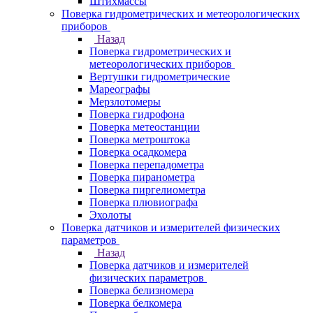
Штихмассы
Поверка гидрометрических и метеорологических
приборов
Назад
Поверка гидрометрических и
метеорологических приборов
Вертушки гидрометрические
Мареографы
Мерзлотомеры
Поверка гидрофона
Поверка метеостанции
Поверка метроштока
Поверка осадкомера
Поверка перепадометра
Поверка пиранометра
Поверка пиргелиометра
Поверка плювиографа
Эхолоты
Поверка датчиков и измерителей физических
параметров
Назад
Поверка датчиков и измерителей
физических параметров
Поверка белизномера
Поверка белкомера