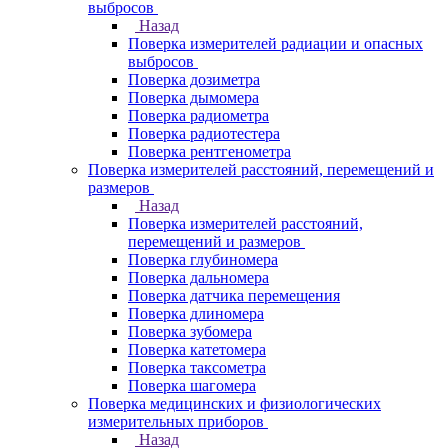
выбросов
Назад
Поверка измерителей радиации и опасных
выбросов
Поверка дозиметра
Поверка дымомера
Поверка радиометра
Поверка радиотестера
Поверка рентгенометра
Поверка измерителей расстояний, перемещений и
размеров
Назад
Поверка измерителей расстояний,
перемещений и размеров
Поверка глубиномера
Поверка дальномера
Поверка датчика перемещения
Поверка длиномера
Поверка зубомера
Поверка катетомера
Поверка таксометра
Поверка шагомера
Поверка медицинских и физиологических
измерительных приборов
Назад