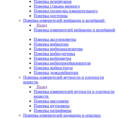
Поверка резервуаров
Поверка стакана мерного
Поверка цилиндра измерительного
Поверка цистерны
Поверка измерителей вибрации и колебаний
Назад
Поверка измерителей вибрации и колебаний
Поверка акселерометра
Поверка вибратора
Поверка виброанализатора
Поверка вибродатчика
Поверка виброметра
Поверка вибропреобразователя
Поверка вибростенда
Поверка дозкалибратора
Поверка измерителей мутности и плотности
веществ
Назад
Поверка измерителей мутности и плотности
веществ
Поверка массомера
Поверка мутномера
Поверка натриймера
Поверка измерителей радиации и опасных