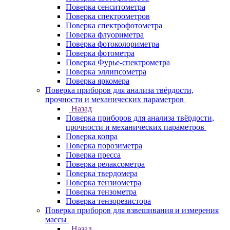
Поверка сенситометра
Поверка спектрометров
Поверка спектрофотометра
Поверка флуориметра
Поверка фотоколориметра
Поверка фотометра
Поверка Фурье-спектрометра
Поверка эллипсометра
Поверка яркомера
Поверка приборов для анализа твёрдости,
прочности и механических параметров
Назад
Поверка приборов для анализа твёрдости,
прочности и механических параметров
Поверка копра
Поверка порозиметра
Поверка пресса
Поверка релаксометра
Поверка твердомера
Поверка тензиометра
Поверка тензометра
Поверка тензорезистора
Поверка приборов для взвешивания и измерения
массы
Назад