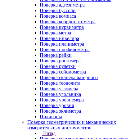
Поверка адгезиметра
Поверка буссоли
Поверка компаса
Поверка координатометра
Поверка курвиметра
Поверка метра
Поверка нивелира
Поверка планиметра
Поверка профилометра
Поверка рейки
Поверка ростомера
Поверка рулетки
Поверка сейсмометра
Поверка сканера лазерного
Поверка теодолита
Поверка угломера
Поверка угольника
Поверка уровнемера
Поверка уровня
Поверка эклиметра
Полигоны
Поверка геометрических и механических
измерительных инструментов
Назад
Поверка геометрических и механических