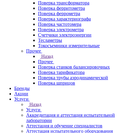
Поверка трансформатора
Поверка ферритометра
Поверка феррометра
Поверка характериографа
Поверка частотомера
Поверка электрометра
Счетчики электроэнергии
Тесламетры
Токосъемники измерительные
Прочее
Назад
Прочее
Поверка станков балансировочных
Поверка тарификатора
Поверка трубы аэродинамической
Поверка шприцов
Бренды
Акции
Услуги
Назад
Услуги
Аккредитация и аттестация испытательной
лаборатории
Аттестация и обучение специалистов
Аттестация испытательного оборудования