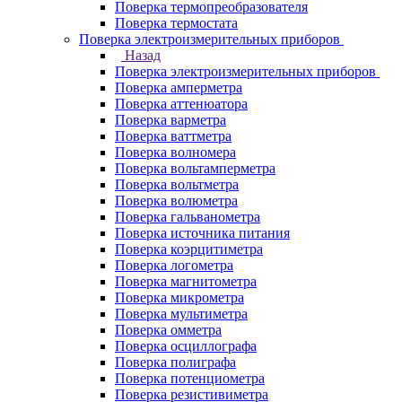
Поверка термопреобразователя
Поверка термостата
Поверка электроизмерительных приборов
Назад
Поверка электроизмерительных приборов
Поверка амперметра
Поверка аттенюатора
Поверка варметра
Поверка ваттметра
Поверка волномера
Поверка вольтамперметра
Поверка вольтметра
Поверка волюметра
Поверка гальванометра
Поверка источника питания
Поверка коэрцитиметра
Поверка логометра
Поверка магнитометра
Поверка микрометра
Поверка мультиметра
Поверка омметра
Поверка осциллографа
Поверка полиграфа
Поверка потенциометра
Поверка резистивиметра