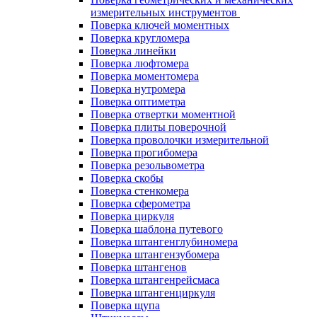
измерительных инструментов
Поверка ключей моментных
Поверка кругломера
Поверка линейки
Поверка люфтомера
Поверка моментомера
Поверка нутромера
Поверка оптиметра
Поверка отвертки моментной
Поверка плиты поверочной
Поверка проволочки измерительной
Поверка прогибомера
Поверка резольвометра
Поверка скобы
Поверка стенкомера
Поверка сферометра
Поверка циркуля
Поверка шаблона путевого
Поверка штангенглубиномера
Поверка штангензубомера
Поверка штангенов
Поверка штангенрейсмаса
Поверка штангенциркуля
Поверка щупа