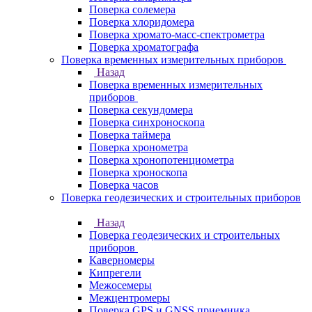
Поверка солемера
Поверка хлоридомера
Поверка хромато-масс-спектрометра
Поверка хроматографа
Поверка временных измерительных приборов
Назад
Поверка временных измерительных
приборов
Поверка секундомера
Поверка синхроноскопа
Поверка таймера
Поверка хронометра
Поверка хронопотенциометра
Поверка хроноскопа
Поверка часов
Поверка геодезических и строительных приборов
Назад
Поверка геодезических и строительных
приборов
Каверномеры
Кипрегели
Межосемеры
Межцентромеры
Поверка GPS и GNSS приемника