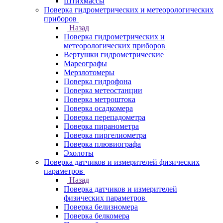
Штихмассы
Поверка гидрометрических и метеорологических
приборов
Назад
Поверка гидрометрических и
метеорологических приборов
Вертушки гидрометрические
Мареографы
Мерзлотомеры
Поверка гидрофона
Поверка метеостанции
Поверка метроштока
Поверка осадкомера
Поверка перепадометра
Поверка пиранометра
Поверка пиргелиометра
Поверка плювиографа
Эхолоты
Поверка датчиков и измерителей физических
параметров
Назад
Поверка датчиков и измерителей
физических параметров
Поверка белизномера
Поверка белкомера