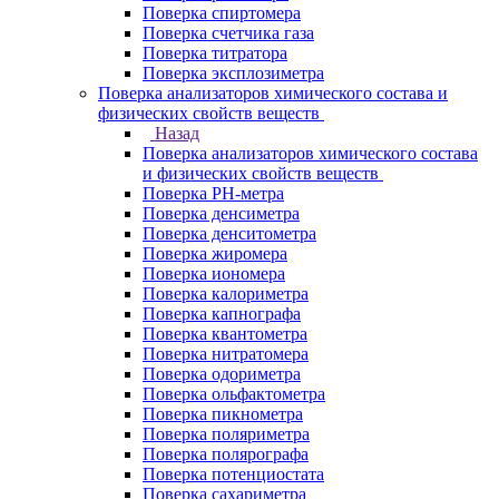
Поверка спиртомера
Поверка счетчика газа
Поверка титратора
Поверка эксплозиметра
Поверка анализаторов химического состава и
физических свойств веществ
Назад
Поверка анализаторов химического состава
и физических свойств веществ
Поверка PH-метра
Поверка денсиметра
Поверка денситометра
Поверка жиромера
Поверка иономера
Поверка калориметра
Поверка капнографа
Поверка квантометра
Поверка нитратомера
Поверка одориметра
Поверка ольфактометра
Поверка пикнометра
Поверка поляриметра
Поверка полярографа
Поверка потенциостата
Поверка сахариметра