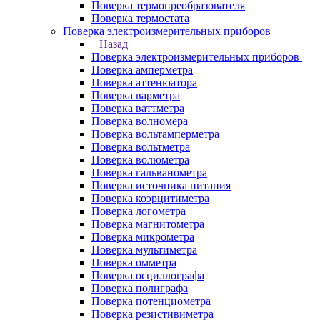
Поверка термопреобразователя
Поверка термостата
Поверка электроизмерительных приборов
Назад
Поверка электроизмерительных приборов
Поверка амперметра
Поверка аттенюатора
Поверка варметра
Поверка ваттметра
Поверка волномера
Поверка вольтамперметра
Поверка вольтметра
Поверка волюметра
Поверка гальванометра
Поверка источника питания
Поверка коэрцитиметра
Поверка логометра
Поверка магнитометра
Поверка микрометра
Поверка мультиметра
Поверка омметра
Поверка осциллографа
Поверка полиграфа
Поверка потенциометра
Поверка резистивиметра