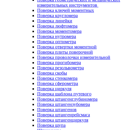
измерительных инструментов
Поверка ключей моментных
Поверка кругломера
Поверка линейки
Поверка люфтомера
Поверка моментомера
Поверка нутромера
Поверка оптиметра
Поверка отвертки моментной
Поверка плиты поверочной
Поверка проволочки измерительной
Поверка прогибомера
Поверка резольвометра
Поверка скобы
Поверка стенкомера
Поверка сферометра
Поверка циркуля
Поверка шаблона путевого
Поверка штангенглубиномера
Поверка штангензубомера
Поверка штангенов
Поверка штангенрейсмаса
Поверка штангенциркуля
Поверка щупа