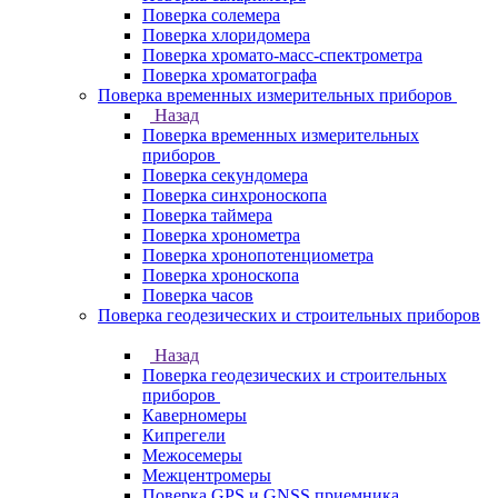
Поверка солемера
Поверка хлоридомера
Поверка хромато-масс-спектрометра
Поверка хроматографа
Поверка временных измерительных приборов
Назад
Поверка временных измерительных
приборов
Поверка секундомера
Поверка синхроноскопа
Поверка таймера
Поверка хронометра
Поверка хронопотенциометра
Поверка хроноскопа
Поверка часов
Поверка геодезических и строительных приборов
Назад
Поверка геодезических и строительных
приборов
Каверномеры
Кипрегели
Межосемеры
Межцентромеры
Поверка GPS и GNSS приемника