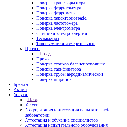
Поверка трансформатора
Поверка ферритометра
Поверка феррометра
Поверка характериографа
Поверка частотомера
Поверка электрометра
Счетчики электроэнергии
Тесламетры
Токосъемники измерительные
Прочее
Назад
Прочее
Поверка станков балансировочных
Поверка тарификатора
Поверка трубы аэродинамической
Поверка шприцов
Бренды
Акции
Услуги
Назад
Услуги
Аккредитация и аттестация испытательной
лаборатории
Аттестация и обучение специалистов
Аттестация испытательного оборудования