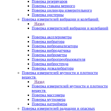
Поверка резервуаров
Поверка стакана мерного
Поверка цилиндра измерительного
Поверка цистерны
Поверка измерителей вибрации и колебаний
Назад
Поверка измерителей вибрации и колебаний
Поверка акселерометра
Поверка вибратора
Поверка виброанализатора
Поверка вибродатчика
Поверка виброметра
Поверка вибропреобразователя
Поверка вибростенда
Поверка дозкалибратора
Поверка измерителей мутности и плотности
веществ
Назад
Поверка измерителей мутности и плотности
веществ
Поверка массомера
Поверка мутномера
Поверка натриймера
Поверка измерителей радиации и опасных