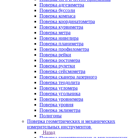
Поверка адгезиметра
Поверка буссоли
Поверка компаса
Поверка координатометра
Поверка курвиметра
Поверка метра
Поверка нивелира
Поверка планиметра
Поверка профилометра
Поверка рейки
Поверка ростомера
Поверка рулетки
Поверка сейсмометра
Поверка сканера лазерного
Поверка теодолита
Поверка угломера
Поверка угольника
Поверка уровнемера
Поверка уровня
Поверка эклиметра
Полигоны
Поверка геометрических и механических
измерительных инструментов
Назад
Поверка геометрических и механических