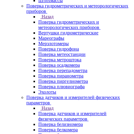
Штихмассы
Поверка гидрометрических и метеорологических
приборов
Назад
Поверка гидрометрических и
метеорологических приборов
Вертушки гидрометрические
Мареографы
Мерзлотомеры
Поверка гидрофона
Поверка метеостанции
Поверка метроштока
Поверка осадкомера
Поверка перепадометра
Поверка пиранометра
Поверка пиргелиометра
Поверка плювиографа
Эхолоты
Поверка датчиков и измерителей физических
параметров
Назад
Поверка датчиков и измерителей
физических параметров
Поверка белизномера
Поверка белкомера