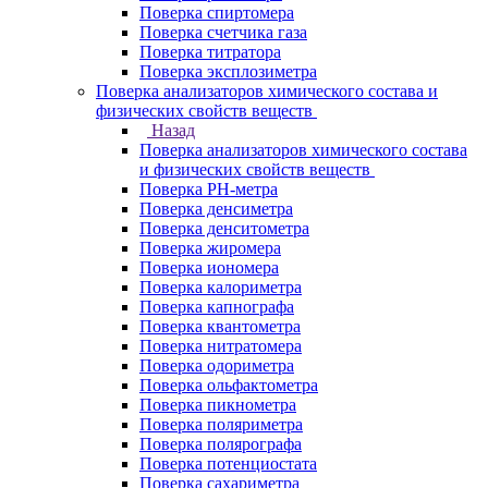
Поверка спиртомера
Поверка счетчика газа
Поверка титратора
Поверка эксплозиметра
Поверка анализаторов химического состава и
физических свойств веществ
Назад
Поверка анализаторов химического состава
и физических свойств веществ
Поверка PH-метра
Поверка денсиметра
Поверка денситометра
Поверка жиромера
Поверка иономера
Поверка калориметра
Поверка капнографа
Поверка квантометра
Поверка нитратомера
Поверка одориметра
Поверка ольфактометра
Поверка пикнометра
Поверка поляриметра
Поверка полярографа
Поверка потенциостата
Поверка сахариметра