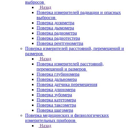
выбросов
Назад
Поверка измерителей радиации и опасных
выбросов
Поверка дозиметра
Поверка дымомера
Поверка радиометра
Поверка радиотестера
Поверка рентгенометра
Поверка измерителей расстояний, перемещений и
размеров
Назад
Поверка измерителей расстояний,
перемещений и размеров
Поверка глубиномера
Поверка дальномера
Поверка датчика перемещения
Поверка длиномера
Поверка зубомера
Поверка катетомера
Поверка таксометра
Поверка шагомера
Поверка медицинских и физиологических
измерительных приборов
Назад