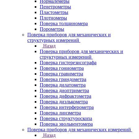
Нормалемеры
Пенетрометры
Пластометры
Плотномеры
Поверка толщиномера
Порометры
Поверка приборов для механических и
структурных измерений
Назад
Поверка приборов для механических и
структурных измерений
Поверка гистерезисографа
Поверка гониометра
Поверка гравиметра
Поверка гриндометра
Поверка дилатометра
Поверка диоптриметра
Поверка дифрактометра
Поверка диэлькометра
Поверка интерферометра
Поверка линзметра
Поверка структуроскопа
Поверка эвольвентомера
Поверка приборов для механических измерений
Назад