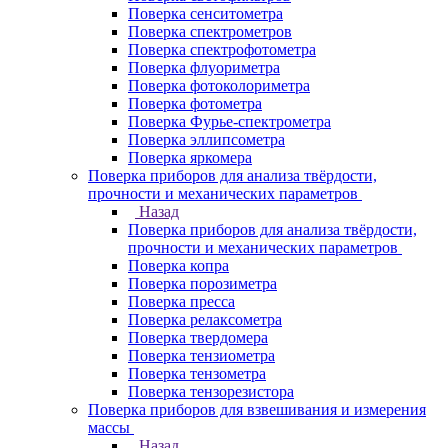
Поверка сенситометра
Поверка спектрометров
Поверка спектрофотометра
Поверка флуориметра
Поверка фотоколориметра
Поверка фотометра
Поверка Фурье-спектрометра
Поверка эллипсометра
Поверка яркомера
Поверка приборов для анализа твёрдости,
прочности и механических параметров
Назад
Поверка приборов для анализа твёрдости,
прочности и механических параметров
Поверка копра
Поверка порозиметра
Поверка пресса
Поверка релаксометра
Поверка твердомера
Поверка тензиометра
Поверка тензометра
Поверка тензорезистора
Поверка приборов для взвешивания и измерения
массы
Назад