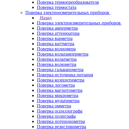
Поверка термопреобразователя
Поверка термостата
Поверка электроизмерительных приборов
Назад
Поверка электроизмерительных приборов
Поверка амперметра
Поверка аттенюатора
Поверка варметра
Поверка ваттметра
Поверка волномера
Поверка вольтамперметра
Поверка вольтметра
Поверка волюметра
Поверка гальванометра
Поверка источника питания
Поверка коэрцитиметра
Поверка логометра
Поверка магнитометра
Поверка микрометра
Поверка мультиметра
Поверка омметра
Поверка осциллографа
Поверка полиграфа
Поверка потенциометра
Поверка резистивиметра