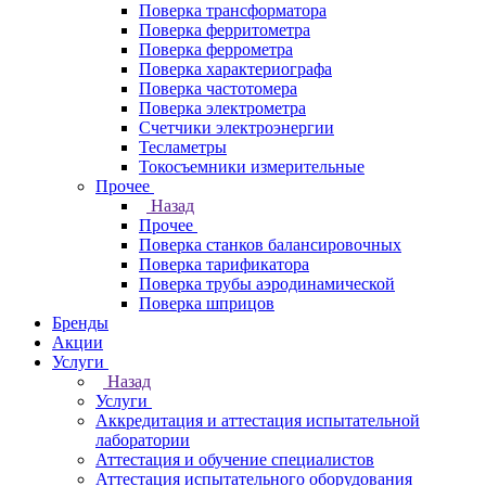
Поверка трансформатора
Поверка ферритометра
Поверка феррометра
Поверка характериографа
Поверка частотомера
Поверка электрометра
Счетчики электроэнергии
Тесламетры
Токосъемники измерительные
Прочее
Назад
Прочее
Поверка станков балансировочных
Поверка тарификатора
Поверка трубы аэродинамической
Поверка шприцов
Бренды
Акции
Услуги
Назад
Услуги
Аккредитация и аттестация испытательной
лаборатории
Аттестация и обучение специалистов
Аттестация испытательного оборудования