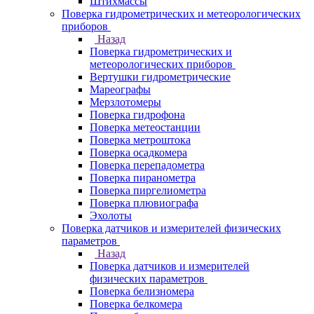
Штихмассы
Поверка гидрометрических и метеорологических
приборов
Назад
Поверка гидрометрических и
метеорологических приборов
Вертушки гидрометрические
Мареографы
Мерзлотомеры
Поверка гидрофона
Поверка метеостанции
Поверка метроштока
Поверка осадкомера
Поверка перепадометра
Поверка пиранометра
Поверка пиргелиометра
Поверка плювиографа
Эхолоты
Поверка датчиков и измерителей физических
параметров
Назад
Поверка датчиков и измерителей
физических параметров
Поверка белизномера
Поверка белкомера