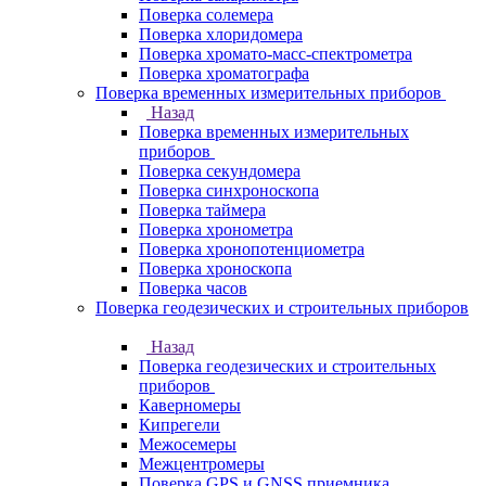
Поверка солемера
Поверка хлоридомера
Поверка хромато-масс-спектрометра
Поверка хроматографа
Поверка временных измерительных приборов
Назад
Поверка временных измерительных
приборов
Поверка секундомера
Поверка синхроноскопа
Поверка таймера
Поверка хронометра
Поверка хронопотенциометра
Поверка хроноскопа
Поверка часов
Поверка геодезических и строительных приборов
Назад
Поверка геодезических и строительных
приборов
Каверномеры
Кипрегели
Межосемеры
Межцентромеры
Поверка GPS и GNSS приемника