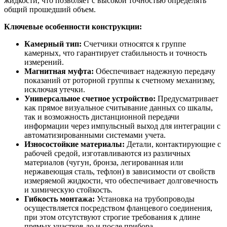
жидкости, что позволяет с высокой точностью определять
общий прошедший объем.
Ключевые особенности конструкции:
Камерный тип:
Счетчики относятся к группе
камерных, что гарантирует стабильность и точность
измерений.
Магнитная муфта:
Обеспечивает надежную передачу
показаний от роторной группы к счетному механизму,
исключая утечки.
Универсальное счетное устройство:
Предусматривает
как прямое визуальное считывание данных со шкалы,
так и возможность дистанционной передачи
информации через импульсный выход для интеграции с
автоматизированными системами учета.
Износостойкие материалы:
Детали, контактирующие с
рабочей средой, изготавливаются из различных
материалов (чугун, бронза, легированная или
нержавеющая сталь, тефлон) в зависимости от свойств
измеряемой жидкости, что обеспечивает долговечность
и химическую стойкость.
Гибкость монтажа:
Установка на трубопроводы
осуществляется посредством фланцевого соединения,
при этом отсутствуют строгие требования к длине
прямых участков до и после прибора.