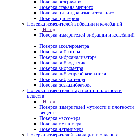
Поверка резервуаров
Поверка стакана мерного
Поверка цилиндра измерительного
Поверка цистерны
Поверка измерителей вибрации и колебаний
Назад
Поверка измерителей вибрации и колебаний
Поверка акселерометра
Поверка вибратора
Поверка виброанализатора
Поверка вибродатчика
Поверка виброметра
Поверка вибропреобразователя
Поверка вибростенда
Поверка дозкалибратора
Поверка измерителей мутности и плотности
веществ
Назад
Поверка измерителей мутности и плотности
веществ
Поверка массомера
Поверка мутномера
Поверка натриймера
Поверка измерителей радиации и опасных