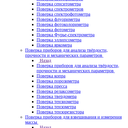
Поверка сенситометра
Поверка спектрометров
Поверка спектрофотометра
Поверка флуориметра
Поверка фотоколориметра
Поверка фотометра
Поверка Фурье-спектрометра
Поверка эллипсометра
Поверка яркомера
Поверка приборов для анализа твёрдости,
прочности и механических параметров
Назад
Поверка приборов для анализа твёрдости,
прочности и механических параметров
Поверка копра
Поверка порозиметра
Поверка пресса
Поверка релаксометра
Поверка твердомера
Поверка тензиометра
Поверка тензометра
Поверка тензорезистора
Поверка приборов для взвешивания и измерения
массы
Назад