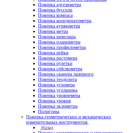
Поверка адгезиметра
Поверка буссоли
Поверка компаса
Поверка координатометра
Поверка курвиметра
Поверка метра
Поверка нивелира
Поверка планиметра
Поверка профилометра
Поверка рейки
Поверка ростомера
Поверка рулетки
Поверка сейсмометра
Поверка сканера лазерного
Поверка теодолита
Поверка угломера
Поверка угольника
Поверка уровнемера
Поверка уровня
Поверка эклиметра
Полигоны
Поверка геометрических и механических
измерительных инструментов
Назад
Поверка геометрических и механических