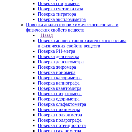
Поверка спиртомера
Поверка счетчика газа
Поверка титратора
Поверка эксплозиметра
Поверка анализаторов химического состава и
физических свойств веществ
Назад
Поверка анализаторов химического состава
и физических свойств веществ
Поверка PH-метра
Поверка денсиметра
Поверка денситометра
Поверка жиромера
Поверка иономера
Поверка калориметра
Поверка капнографа
Поверка квантометра
Поверка нитратомера
Поверка одориметра
Поверка ольфактометра
Поверка пикнометра
Поверка поляриметра
Поверка полярографа
Поверка потенциостата
Поверка сахариметра