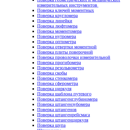
измерительных инструментов
Поверка ключей моментных
Поверка кругломера
Поверка линейки
Поверка люфтомера
Поверка моментомера
Поверка нутромера
Поверка оптиметра
Поверка отвертки моментной
Поверка плиты поверочной
Поверка проволочки измерительной
Поверка прогибомера
Поверка резольвометра
Поверка скобы
Поверка стенкомера
Поверка сферометра
Поверка циркуля
Поверка шаблона путевого
Поверка штангенглубиномера
Поверка штангензубомера
Поверка штангенов
Поверка штангенрейсмаса
Поверка штангенциркуля
Поверка щупа