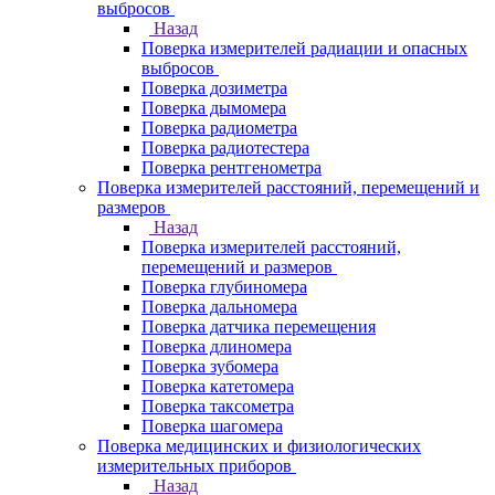
выбросов
Назад
Поверка измерителей радиации и опасных
выбросов
Поверка дозиметра
Поверка дымомера
Поверка радиометра
Поверка радиотестера
Поверка рентгенометра
Поверка измерителей расстояний, перемещений и
размеров
Назад
Поверка измерителей расстояний,
перемещений и размеров
Поверка глубиномера
Поверка дальномера
Поверка датчика перемещения
Поверка длиномера
Поверка зубомера
Поверка катетомера
Поверка таксометра
Поверка шагомера
Поверка медицинских и физиологических
измерительных приборов
Назад