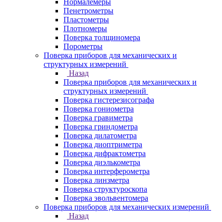
Нормалемеры
Пенетрометры
Пластометры
Плотномеры
Поверка толщиномера
Порометры
Поверка приборов для механических и
структурных измерений
Назад
Поверка приборов для механических и
структурных измерений
Поверка гистерезисографа
Поверка гониометра
Поверка гравиметра
Поверка гриндометра
Поверка дилатометра
Поверка диоптриметра
Поверка дифрактометра
Поверка диэлькометра
Поверка интерферометра
Поверка линзметра
Поверка структуроскопа
Поверка эвольвентомера
Поверка приборов для механических измерений
Назад