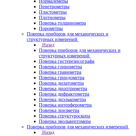
Нормалемеры
Пенетрометры
Пластометры
Плотномеры
Поверка толщиномера
Порометры
Поверка приборов для механических и
структурных измерений
Назад
Поверка приборов для механических и
структурных измерений
Поверка гистерезисографа
Поверка гониометра
Поверка гравиметра
Поверка гриндометра
Поверка дилатометра
Поверка диоптриметра
Поверка дифрактометра
Поверка диэлькометра
Поверка интерферометра
Поверка линзметра
Поверка структуроскопа
Поверка эвольвентомера
Поверка приборов для механических измерений
Назад