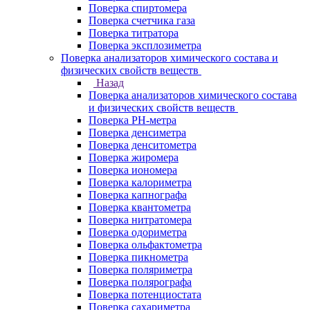
Поверка спиртомера
Поверка счетчика газа
Поверка титратора
Поверка эксплозиметра
Поверка анализаторов химического состава и
физических свойств веществ
Назад
Поверка анализаторов химического состава
и физических свойств веществ
Поверка PH-метра
Поверка денсиметра
Поверка денситометра
Поверка жиромера
Поверка иономера
Поверка калориметра
Поверка капнографа
Поверка квантометра
Поверка нитратомера
Поверка одориметра
Поверка ольфактометра
Поверка пикнометра
Поверка поляриметра
Поверка полярографа
Поверка потенциостата
Поверка сахариметра