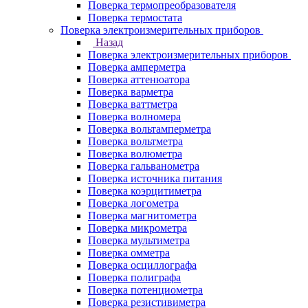
Поверка термопреобразователя
Поверка термостата
Поверка электроизмерительных приборов
Назад
Поверка электроизмерительных приборов
Поверка амперметра
Поверка аттенюатора
Поверка варметра
Поверка ваттметра
Поверка волномера
Поверка вольтамперметра
Поверка вольтметра
Поверка волюметра
Поверка гальванометра
Поверка источника питания
Поверка коэрцитиметра
Поверка логометра
Поверка магнитометра
Поверка микрометра
Поверка мультиметра
Поверка омметра
Поверка осциллографа
Поверка полиграфа
Поверка потенциометра
Поверка резистивиметра