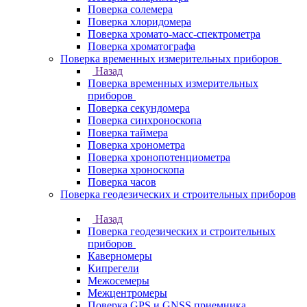
Поверка солемера
Поверка хлоридомера
Поверка хромато-масс-спектрометра
Поверка хроматографа
Поверка временных измерительных приборов
Назад
Поверка временных измерительных
приборов
Поверка секундомера
Поверка синхроноскопа
Поверка таймера
Поверка хронометра
Поверка хронопотенциометра
Поверка хроноскопа
Поверка часов
Поверка геодезических и строительных приборов
Назад
Поверка геодезических и строительных
приборов
Каверномеры
Кипрегели
Межосемеры
Межцентромеры
Поверка GPS и GNSS приемника