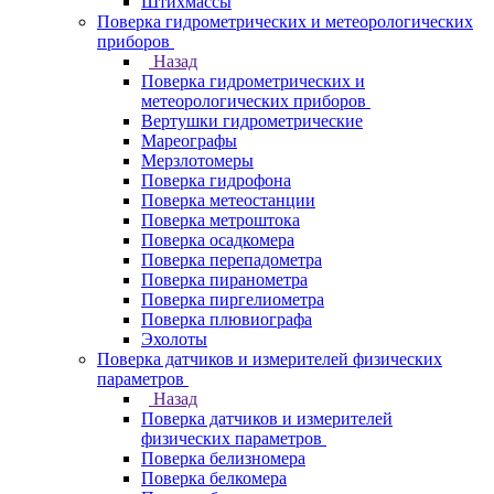
Штихмассы
Поверка гидрометрических и метеорологических
приборов
Назад
Поверка гидрометрических и
метеорологических приборов
Вертушки гидрометрические
Мареографы
Мерзлотомеры
Поверка гидрофона
Поверка метеостанции
Поверка метроштока
Поверка осадкомера
Поверка перепадометра
Поверка пиранометра
Поверка пиргелиометра
Поверка плювиографа
Эхолоты
Поверка датчиков и измерителей физических
параметров
Назад
Поверка датчиков и измерителей
физических параметров
Поверка белизномера
Поверка белкомера