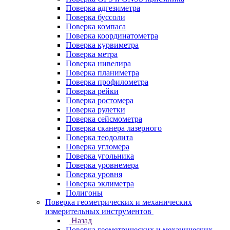
Поверка адгезиметра
Поверка буссоли
Поверка компаса
Поверка координатометра
Поверка курвиметра
Поверка метра
Поверка нивелира
Поверка планиметра
Поверка профилометра
Поверка рейки
Поверка ростомера
Поверка рулетки
Поверка сейсмометра
Поверка сканера лазерного
Поверка теодолита
Поверка угломера
Поверка угольника
Поверка уровнемера
Поверка уровня
Поверка эклиметра
Полигоны
Поверка геометрических и механических
измерительных инструментов
Назад
Поверка геометрических и механических