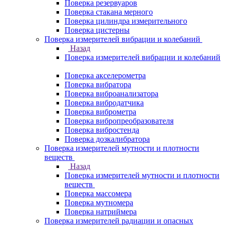
Поверка резервуаров
Поверка стакана мерного
Поверка цилиндра измерительного
Поверка цистерны
Поверка измерителей вибрации и колебаний
Назад
Поверка измерителей вибрации и колебаний
Поверка акселерометра
Поверка вибратора
Поверка виброанализатора
Поверка вибродатчика
Поверка виброметра
Поверка вибропреобразователя
Поверка вибростенда
Поверка дозкалибратора
Поверка измерителей мутности и плотности
веществ
Назад
Поверка измерителей мутности и плотности
веществ
Поверка массомера
Поверка мутномера
Поверка натриймера
Поверка измерителей радиации и опасных