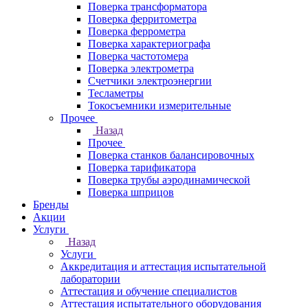
Поверка трансформатора
Поверка ферритометра
Поверка феррометра
Поверка характериографа
Поверка частотомера
Поверка электрометра
Счетчики электроэнергии
Тесламетры
Токосъемники измерительные
Прочее
Назад
Прочее
Поверка станков балансировочных
Поверка тарификатора
Поверка трубы аэродинамической
Поверка шприцов
Бренды
Акции
Услуги
Назад
Услуги
Аккредитация и аттестация испытательной
лаборатории
Аттестация и обучение специалистов
Аттестация испытательного оборудования