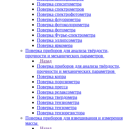
Поверка сенситометра
Поверка спектрометров
Поверка спектрофотометра
Поверка флуориметра
Поверка фотоколориметра
Поверка фотометра
Поверка Фурье-спектрометра
Поверка эллипсометра
Поверка яркомера
Поверка приборов для анализа твёрдости,
прочности и механических параметров
Назад
Поверка приборов для анализа твёрдости,
прочности и механических параметров
Поверка копра
Поверка порозиметра
Поверка пресса
Поверка релаксометра
Поверка твердомера
Поверка тензиометра
Поверка тензометра
Поверка тензорезистора
Поверка приборов для взвешивания и измерения
массы
Назад