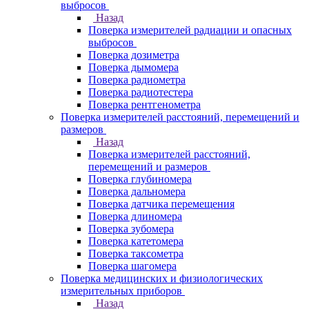
выбросов
Назад
Поверка измерителей радиации и опасных
выбросов
Поверка дозиметра
Поверка дымомера
Поверка радиометра
Поверка радиотестера
Поверка рентгенометра
Поверка измерителей расстояний, перемещений и
размеров
Назад
Поверка измерителей расстояний,
перемещений и размеров
Поверка глубиномера
Поверка дальномера
Поверка датчика перемещения
Поверка длиномера
Поверка зубомера
Поверка катетомера
Поверка таксометра
Поверка шагомера
Поверка медицинских и физиологических
измерительных приборов
Назад