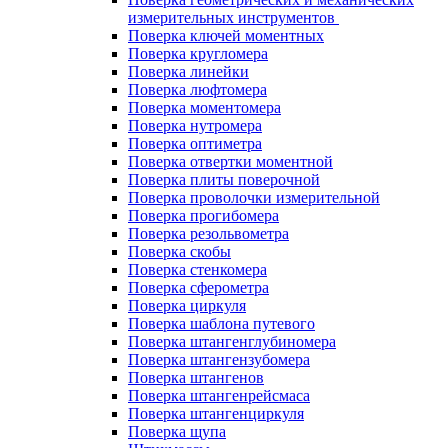
измерительных инструментов
Поверка ключей моментных
Поверка кругломера
Поверка линейки
Поверка люфтомера
Поверка моментомера
Поверка нутромера
Поверка оптиметра
Поверка отвертки моментной
Поверка плиты поверочной
Поверка проволочки измерительной
Поверка прогибомера
Поверка резольвометра
Поверка скобы
Поверка стенкомера
Поверка сферометра
Поверка циркуля
Поверка шаблона путевого
Поверка штангенглубиномера
Поверка штангензубомера
Поверка штангенов
Поверка штангенрейсмаса
Поверка штангенциркуля
Поверка щупа