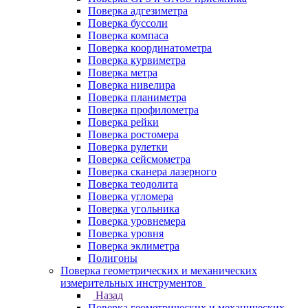
Поверка адгезиметра
Поверка буссоли
Поверка компаса
Поверка координатометра
Поверка курвиметра
Поверка метра
Поверка нивелира
Поверка планиметра
Поверка профилометра
Поверка рейки
Поверка ростомера
Поверка рулетки
Поверка сейсмометра
Поверка сканера лазерного
Поверка теодолита
Поверка угломера
Поверка угольника
Поверка уровнемера
Поверка уровня
Поверка эклиметра
Полигоны
Поверка геометрических и механических
измерительных инструментов
Назад
Поверка геометрических и механических