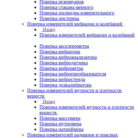
Поверка резервуаров
Поверка стакана мерного
Поверка цилиндра измерительного
Поверка цистерны
Поверка измерителей вибрации и колебаний
Назад
Поверка измерителей вибрации и колебаний
Поверка акселерометра
Поверка вибратора
Поверка виброанализатора
Поверка вибродатчика
Поверка виброметра
Поверка вибропреобразователя
Поверка вибростенда
Поверка дозкалибратора
Поверка измерителей мутности и плотности
веществ
Назад
Поверка измерителей мутности и плотности
веществ
Поверка массомера
Поверка мутномера
Поверка натриймера
Поверка измерителей радиации и опасных