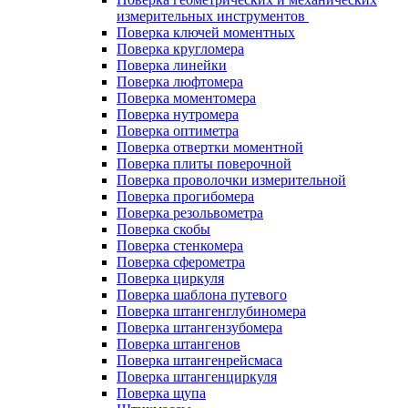
измерительных инструментов
Поверка ключей моментных
Поверка кругломера
Поверка линейки
Поверка люфтомера
Поверка моментомера
Поверка нутромера
Поверка оптиметра
Поверка отвертки моментной
Поверка плиты поверочной
Поверка проволочки измерительной
Поверка прогибомера
Поверка резольвометра
Поверка скобы
Поверка стенкомера
Поверка сферометра
Поверка циркуля
Поверка шаблона путевого
Поверка штангенглубиномера
Поверка штангензубомера
Поверка штангенов
Поверка штангенрейсмаса
Поверка штангенциркуля
Поверка щупа