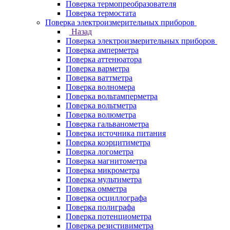
Поверка термопреобразователя
Поверка термостата
Поверка электроизмерительных приборов
Назад
Поверка электроизмерительных приборов
Поверка амперметра
Поверка аттенюатора
Поверка варметра
Поверка ваттметра
Поверка волномера
Поверка вольтамперметра
Поверка вольтметра
Поверка волюметра
Поверка гальванометра
Поверка источника питания
Поверка коэрцитиметра
Поверка логометра
Поверка магнитометра
Поверка микрометра
Поверка мультиметра
Поверка омметра
Поверка осциллографа
Поверка полиграфа
Поверка потенциометра
Поверка резистивиметра