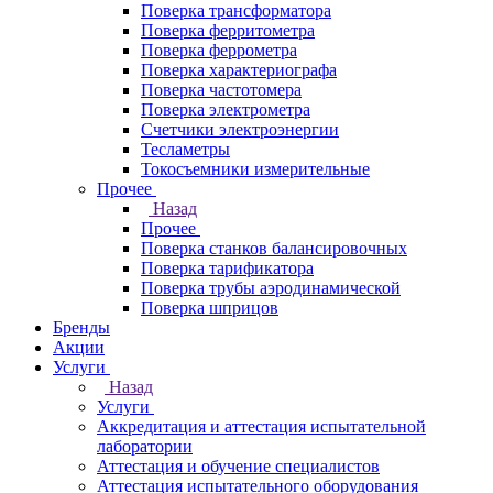
Поверка трансформатора
Поверка ферритометра
Поверка феррометра
Поверка характериографа
Поверка частотомера
Поверка электрометра
Счетчики электроэнергии
Тесламетры
Токосъемники измерительные
Прочее
Назад
Прочее
Поверка станков балансировочных
Поверка тарификатора
Поверка трубы аэродинамической
Поверка шприцов
Бренды
Акции
Услуги
Назад
Услуги
Аккредитация и аттестация испытательной
лаборатории
Аттестация и обучение специалистов
Аттестация испытательного оборудования