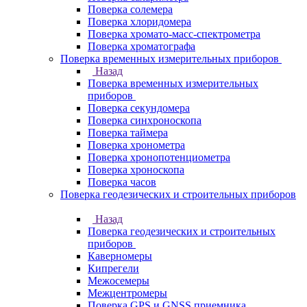
Поверка солемера
Поверка хлоридомера
Поверка хромато-масс-спектрометра
Поверка хроматографа
Поверка временных измерительных приборов
Назад
Поверка временных измерительных
приборов
Поверка секундомера
Поверка синхроноскопа
Поверка таймера
Поверка хронометра
Поверка хронопотенциометра
Поверка хроноскопа
Поверка часов
Поверка геодезических и строительных приборов
Назад
Поверка геодезических и строительных
приборов
Каверномеры
Кипрегели
Межосемеры
Межцентромеры
Поверка GPS и GNSS приемника