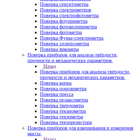
Поверка сенситометра
Поверка спектрометров
Поверка спектрофотометра
Поверка флуориметра
Поверка фотоколориметра
Поверка фотометра
Поверка Фурье-спектрометра
Поверка эллипсометра
Поверка яркомера
Поверка приборов для анализа твёрдости,
прочности и механических параметров
Назад
Поверка приборов для анализа твёрдости,
прочности и механических параметров
Поверка копра
Поверка порозиметра
Поверка пресса
Поверка релаксометра
Поверка твердомера
Поверка тензиометра
Поверка тензометра
Поверка тензорезистора
Поверка приборов для взвешивания и измерения
массы
Назад