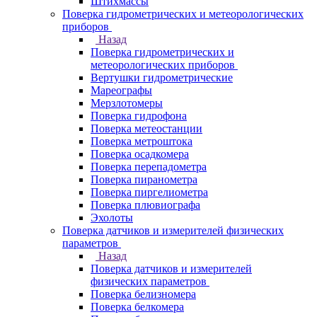
Штихмассы
Поверка гидрометрических и метеорологических
приборов
Назад
Поверка гидрометрических и
метеорологических приборов
Вертушки гидрометрические
Мареографы
Мерзлотомеры
Поверка гидрофона
Поверка метеостанции
Поверка метроштока
Поверка осадкомера
Поверка перепадометра
Поверка пиранометра
Поверка пиргелиометра
Поверка плювиографа
Эхолоты
Поверка датчиков и измерителей физических
параметров
Назад
Поверка датчиков и измерителей
физических параметров
Поверка белизномера
Поверка белкомера