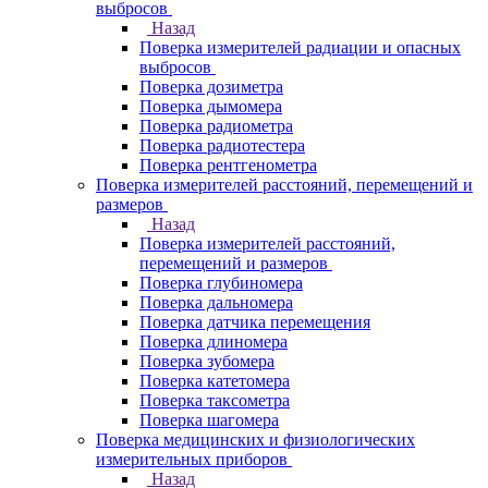
выбросов
Назад
Поверка измерителей радиации и опасных
выбросов
Поверка дозиметра
Поверка дымомера
Поверка радиометра
Поверка радиотестера
Поверка рентгенометра
Поверка измерителей расстояний, перемещений и
размеров
Назад
Поверка измерителей расстояний,
перемещений и размеров
Поверка глубиномера
Поверка дальномера
Поверка датчика перемещения
Поверка длиномера
Поверка зубомера
Поверка катетомера
Поверка таксометра
Поверка шагомера
Поверка медицинских и физиологических
измерительных приборов
Назад