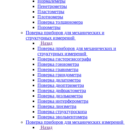
Нормалемеры
Пенетрометры
Пластометры
Плотномеры
Поверка толщиномера
Порометры
Поверка приборов для механических и
структурных измерений
Назад
Поверка приборов для механических и
структурных измерений
Поверка гистерезисографа
Поверка гониометра
Поверка гравиметра
Поверка гриндометра
Поверка дилатометра
Поверка диоптриметра
Поверка дифрактометра
Поверка диэлькометра
Поверка интерферометра
Поверка линзметра
Поверка структуроскопа
Поверка эвольвентомера
Поверка приборов для механических измерений
Назад