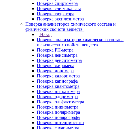
Поверка спиртомера
Поверка счетчика газа
Поверка титратора
Поверка эксплозиметра
Поверка анализаторов химического состава и
физических свойств веществ
Назад
Поверка анализаторов химического состава
и физических свойств веществ
Поверка PH-метра
Поверка денсиметра
Поверка денситометра
Поверка жиромера
Поверка иономера
Поверка калориметра
Поверка капнографа
Поверка квантометра
Поверка нитратомера
Поверка одориметра
Поверка ольфактометра
Поверка пикнометра
Поверка поляриметра
Поверка полярографа
Поверка потенциостата
Поверка сахариметра