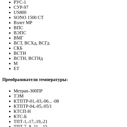
РУС-1
СУР-97
US800
SONO 1500 CT
Взлет МР
ВПС
ВЭПС
ВМГ
ВСТ, ВСХд, ВСГд
СКБ
ВСТН
ВСТН, ВСГНд
M
ET
Преобразователи температуры:
Метран-300ПР
ТЭМ
КТПТР-01,-03,-06... -08
КТПТР-04,-05,-05/1
КТСП-Н
КТС-Б
ТПТ-1,-17,-19,-21
ТПТ-7,-8,-11...-15