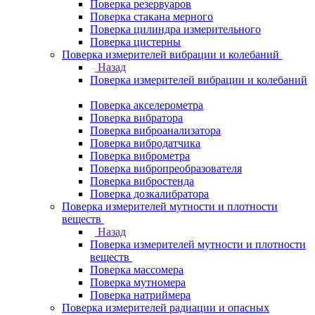
Поверка резервуаров
Поверка стакана мерного
Поверка цилиндра измерительного
Поверка цистерны
Поверка измерителей вибрации и колебаний
Назад
Поверка измерителей вибрации и колебаний
Поверка акселерометра
Поверка вибратора
Поверка виброанализатора
Поверка вибродатчика
Поверка виброметра
Поверка вибропреобразователя
Поверка вибростенда
Поверка дозкалибратора
Поверка измерителей мутности и плотности
веществ
Назад
Поверка измерителей мутности и плотности
веществ
Поверка массомера
Поверка мутномера
Поверка натриймера
Поверка измерителей радиации и опасных