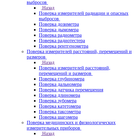
выбросов
Назад
Поверка измерителей радиации и опасных
выбросов
Поверка дозиметра
Поверка дымомера
Поверка радиометра
Поверка радиотестера
Поверка рентгенометра
Поверка измерителей расстояний, перемещений и
размеров
Назад
Поверка измерителей расстояний,
перемещений и размеров
Поверка глубиномера
Поверка дальномера
Поверка датчика перемещения
Поверка длиномера
Поверка зубомера
Поверка катетомера
Поверка таксометра
Поверка шагомера
Поверка медицинских и физиологических
измерительных приборов
Назад