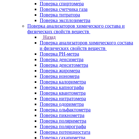
Поверка спиртомера
Поверка счетчика газа
Поверка титратора
Поверка эксплозиметра
Поверка анализаторов химического состава и
физических свойств веществ
Назад
Поверка анализаторов химического состава
и физических свойств веществ
Поверка PH-метра
Поверка денсиметра
Поверка денситометра
Поверка жиромера
Поверка иономера
Поверка калориметра
Поверка капнографа
Поверка квантометра
Поверка нитратомера
Поверка одориметра
Поверка ольфактометра
Поверка пикнометра
Поверка поляриметра
Поверка полярографа
Поверка потенциостата
Поверка сахариметра