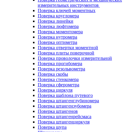
измерительных инструментов
Поверка ключей моментных
Поверка кругломера
Поверка линейки
Поверка люфтомера
Поверка моментомера
Поверка нутромера
Поверка оптиметра
Поверка отвертки моментной
Поверка плиты поверочной
Поверка проволочки измерительной
Поверка прогибомера
Поверка резольвометра
Поверка скобы
Поверка стенкомера
Поверка сферометра
Поверка циркуля
Поверка шаблона путевого
Поверка штангенглубиномера
Поверка штангензубомера
Поверка штангенов
Поверка штангенрейсмаса
Поверка штангенциркуля
Поверка щупа