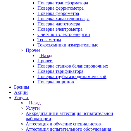
Поверка трансформатора
Поверка ферритометра
Поверка феррометра
Поверка характериографа
Поверка частотомера
Поверка электрометра
Счетчики электроэнергии
Тесламетры
Токосъемники измерительные
Прочее
Назад
Прочее
Поверка станков балансировочных
Поверка тарификатора
Поверка трубы аэродинамической
Поверка шприцов
Бренды
Акции
Услуги
Назад
Услуги
Аккредитация и аттестация испытательной
лаборатории
Аттестация и обучение специалистов
Аттестация испытательного оборудования