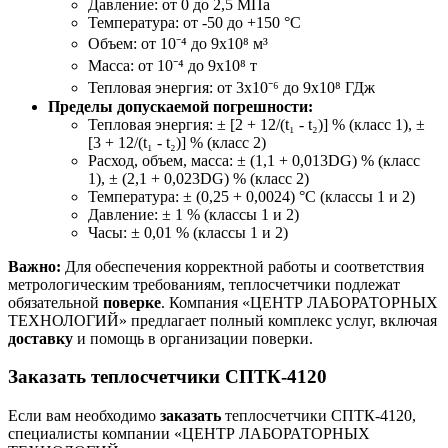
Давление: от 0 до 2,5 МПа
Температура: от -50 до +150 °С
Объем: от 10⁻⁴ до 9х10⁸ м³
Масса: от 10⁻⁴ до 9х10⁸ т
Тепловая энергия: от 3х10⁻⁶ до 9х10⁸ ГДж
Пределы допускаемой погрешности:
Тепловая энергия: ± [2 + 12/(t₁ - t₂)] % (класс 1), ±
[3 + 12/(t₁ - t₂)] % (класс 2)
Расход, объем, масса: ± (1,1 + 0,013DG) % (класс
1), ± (2,1 + 0,023DG) % (класс 2)
Температура: ± (0,25 + 0,0024) °С (классы 1 и 2)
Давление: ± 1 % (классы 1 и 2)
Часы: ± 0,01 % (классы 1 и 2)
Важно:
Для обеспечения корректной работы и соответствия
метрологическим требованиям, теплосчетчики подлежат
обязательной
поверке
. Компания «ЦЕНТР ЛАБОРАТОРНЫХ
ТЕХНОЛОГИЙ» предлагает полный комплекс услуг, включая
доставку
и помощь в организации поверки.
Заказать теплосчетчики СПТК-4120
Если вам необходимо
заказать
теплосчетчики СПТК-4120,
специалисты компании «ЦЕНТР ЛАБОРАТОРНЫХ