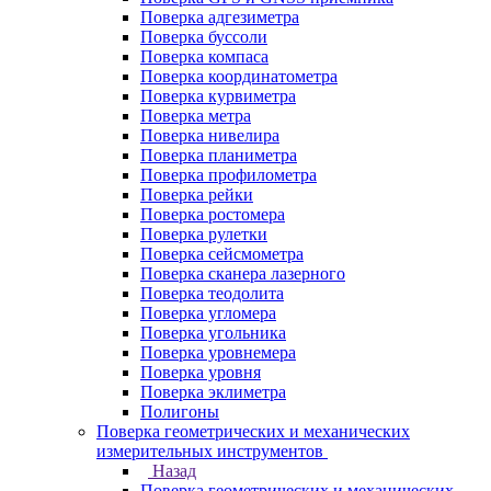
Поверка адгезиметра
Поверка буссоли
Поверка компаса
Поверка координатометра
Поверка курвиметра
Поверка метра
Поверка нивелира
Поверка планиметра
Поверка профилометра
Поверка рейки
Поверка ростомера
Поверка рулетки
Поверка сейсмометра
Поверка сканера лазерного
Поверка теодолита
Поверка угломера
Поверка угольника
Поверка уровнемера
Поверка уровня
Поверка эклиметра
Полигоны
Поверка геометрических и механических
измерительных инструментов
Назад
Поверка геометрических и механических