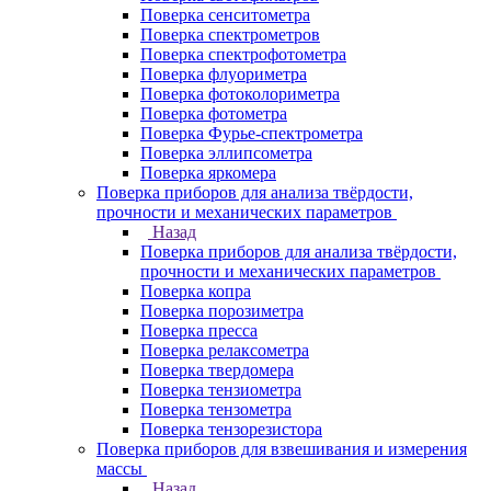
Поверка сенситометра
Поверка спектрометров
Поверка спектрофотометра
Поверка флуориметра
Поверка фотоколориметра
Поверка фотометра
Поверка Фурье-спектрометра
Поверка эллипсометра
Поверка яркомера
Поверка приборов для анализа твёрдости,
прочности и механических параметров
Назад
Поверка приборов для анализа твёрдости,
прочности и механических параметров
Поверка копра
Поверка порозиметра
Поверка пресса
Поверка релаксометра
Поверка твердомера
Поверка тензиометра
Поверка тензометра
Поверка тензорезистора
Поверка приборов для взвешивания и измерения
массы
Назад