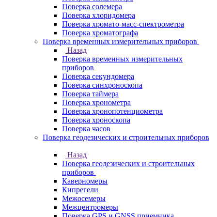
Поверка солемера
Поверка хлоридомера
Поверка хромато-масс-спектрометра
Поверка хроматографа
Поверка временных измерительных приборов
Назад
Поверка временных измерительных
приборов
Поверка секундомера
Поверка синхроноскопа
Поверка таймера
Поверка хронометра
Поверка хронопотенциометра
Поверка хроноскопа
Поверка часов
Поверка геодезических и строительных приборов
Назад
Поверка геодезических и строительных
приборов
Каверномеры
Кипрегели
Межосемеры
Межцентромеры
Поверка GPS и GNSS приемника