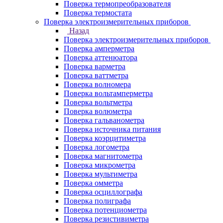
Поверка термопреобразователя
Поверка термостата
Поверка электроизмерительных приборов
Назад
Поверка электроизмерительных приборов
Поверка амперметра
Поверка аттенюатора
Поверка варметра
Поверка ваттметра
Поверка волномера
Поверка вольтамперметра
Поверка вольтметра
Поверка волюметра
Поверка гальванометра
Поверка источника питания
Поверка коэрцитиметра
Поверка логометра
Поверка магнитометра
Поверка микрометра
Поверка мультиметра
Поверка омметра
Поверка осциллографа
Поверка полиграфа
Поверка потенциометра
Поверка резистивиметра