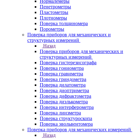
Нормалемеры
Пенетрометры
Пластометры
Плотномеры
Поверка толщиномера
Порометры
Поверка приборов для механических и
структурных измерений
Назад
Поверка приборов для механических и
структурных измерений
Поверка гистерезисографа
Поверка гониометра
Поверка гравиметра
Поверка гриндометра
Поверка дилатометра
Поверка диоптриметра
Поверка дифрактометра
Поверка диэлькометра
Поверка интерферометра
Поверка линзметра
Поверка структуроскопа
Поверка эвольвентомера
Поверка приборов для механических измерений
Назад