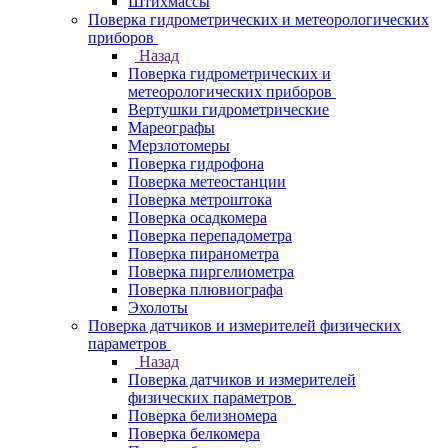
Штихмассы
Поверка гидрометрических и метеорологических
приборов
Назад
Поверка гидрометрических и
метеорологических приборов
Вертушки гидрометрические
Мареографы
Мерзлотомеры
Поверка гидрофона
Поверка метеостанции
Поверка метроштока
Поверка осадкомера
Поверка перепадометра
Поверка пиранометра
Поверка пиргелиометра
Поверка плювиографа
Эхолоты
Поверка датчиков и измерителей физических
параметров
Назад
Поверка датчиков и измерителей
физических параметров
Поверка белизномера
Поверка белкомера