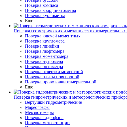
Поверка буссоли
Поверка компаса
Поверка координатометра
Поверка курвиметра
Еще
Поверка геометрических и механических измерительных
Поверка ключей моментных
Поверка кругломера
Поверка линейки
Поверка люфтомера
Поверка моментомера
Поверка нутромера
Поверка оптиметра
Поверка отвертки моментной
Поверка плиты поверочной
Поверка проволочки измерительной
Еще
Поверка гидрометрических и метеорологических прибор
Вертушки гидрометрические
Мареографы
Мерзлотомеры
Поверка гидрофона
Поверка метеостанции