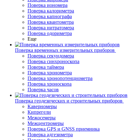
Поверка иономера
Поверка калориметра
Поверка капнографа
Поверка квантометра
Поверка нитратомера
Поверка одориметра
Еще
Поверка временных измерительных приборов
Поверка секундомера
Поверка синхроноскопа
Поверка таймера
Поверка хронометра
Поверка хронопотенциометра
Поверка хроноскопа
Поверка часов
Поверка геодезических и строительных приборов
Каверномеры
Кипрегели
Межосемеры
Межцентромеры
Поверка GPS и GNSS приемника
Поверка адгезиметра