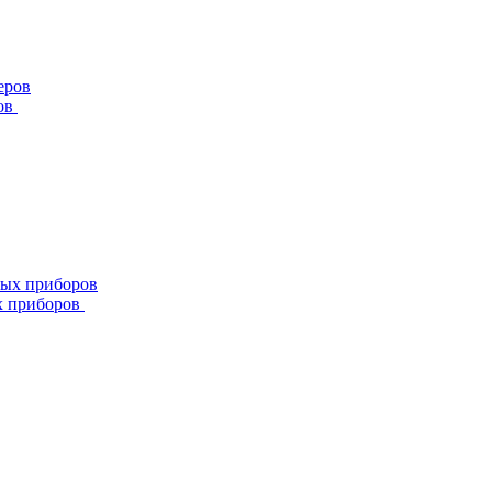
ов
х приборов