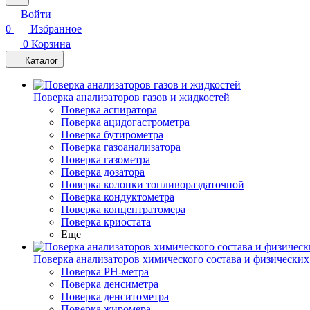
Войти
0
Избранное
0
Корзина
Каталог
Поверка анализаторов газов и жидкостей
Поверка аспиратора
Поверка ацидогастрометра
Поверка бутирометра
Поверка газоанализатора
Поверка газометра
Поверка дозатора
Поверка колонки топливораздаточной
Поверка кондуктометра
Поверка концентратомера
Поверка криостата
Еще
Поверка анализаторов химического состава и физических
Поверка PH-метра
Поверка денсиметра
Поверка денситометра
Поверка жиромера