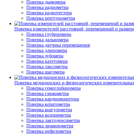
Поверка дымомера
Поверка радиометра
Поверка радиотестера
Поверка рентгенометра
Поверка измерителей расстояний, перемещений и размер
Поверка глубиномера
Поверка дальномера
Поверка датчика перемещения
Поверка длиномера
Поверка зубомера
Поверка катетомера
Поверка таксометра
Поверка шагомера
Поверка медицинских и физиологических измерительны
Поверка гемоглобиномера
Поверка глюкометра
Поверка кардиомонитора
Поверка кератометра
Поверка коагулометра
Поверка колориметра
Поверка лактоденсиметра
Поверка люминометра
Поверка нефелометра