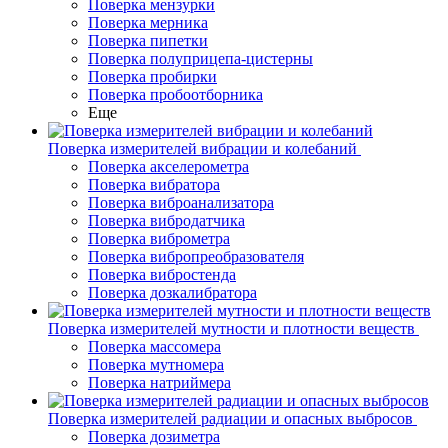
Поверка мензурки
Поверка мерника
Поверка пипетки
Поверка полуприцепа-цистерны
Поверка пробирки
Поверка пробоотборника
Еще
Поверка измерителей вибрации и колебаний
Поверка акселерометра
Поверка вибратора
Поверка виброанализатора
Поверка вибродатчика
Поверка виброметра
Поверка вибропреобразователя
Поверка вибростенда
Поверка дозкалибратора
Поверка измерителей мутности и плотности веществ
Поверка массомера
Поверка мутномера
Поверка натриймера
Поверка измерителей радиации и опасных выбросов
Поверка дозиметра