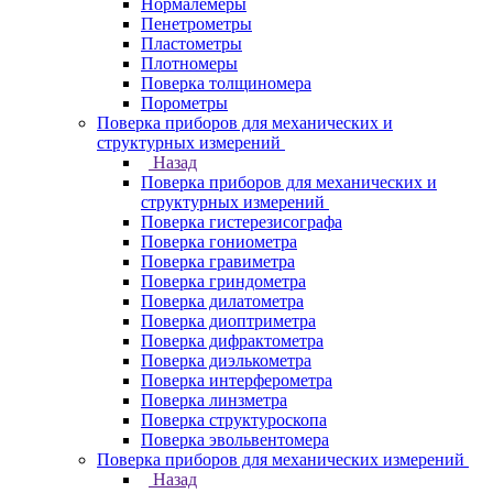
Нормалемеры
Пенетрометры
Пластометры
Плотномеры
Поверка толщиномера
Порометры
Поверка приборов для механических и
структурных измерений
Назад
Поверка приборов для механических и
структурных измерений
Поверка гистерезисографа
Поверка гониометра
Поверка гравиметра
Поверка гриндометра
Поверка дилатометра
Поверка диоптриметра
Поверка дифрактометра
Поверка диэлькометра
Поверка интерферометра
Поверка линзметра
Поверка структуроскопа
Поверка эвольвентомера
Поверка приборов для механических измерений
Назад