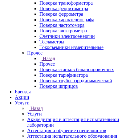
Поверка трансформатора
Поверка ферритометра
Поверка феррометра
Поверка характериографа
Поверка частотомера
Поверка электрометра
Счетчики электроэнергии
Тесламетры
Токосъемники измерительные
Прочее
Назад
Прочее
Поверка станков балансировочных
Поверка тарификатора
Поверка трубы аэродинамической
Поверка шприцов
Бренды
Акции
Услуги
Назад
Услуги
Аккредитация и аттестация испытательной
лаборатории
Аттестация и обучение специалистов
Аттестация испытательного оборудования