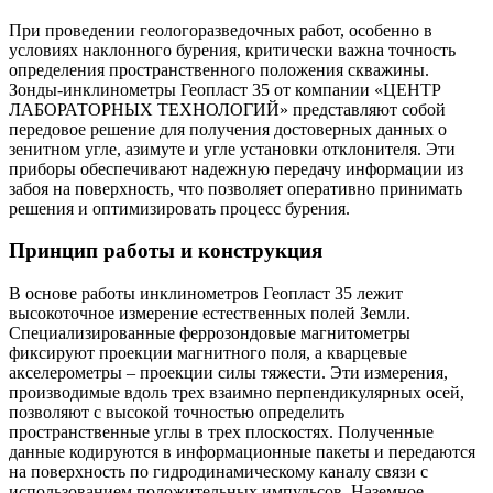
При проведении геологоразведочных работ, особенно в
условиях наклонного бурения, критически важна точность
определения пространственного положения скважины.
Зонды-инклинометры Геопласт 35 от компании «ЦЕНТР
ЛАБОРАТОРНЫХ ТЕХНОЛОГИЙ» представляют собой
передовое решение для получения достоверных данных о
зенитном угле, азимуте и угле установки отклонителя. Эти
приборы обеспечивают надежную передачу информации из
забоя на поверхность, что позволяет оперативно принимать
решения и оптимизировать процесс бурения.
Принцип работы и конструкция
В основе работы инклинометров Геопласт 35 лежит
высокоточное измерение естественных полей Земли.
Специализированные феррозондовые магнитометры
фиксируют проекции магнитного поля, а кварцевые
акселерометры – проекции силы тяжести. Эти измерения,
производимые вдоль трех взаимно перпендикулярных осей,
позволяют с высокой точностью определить
пространственные углы в трех плоскостях. Полученные
данные кодируются в информационные пакеты и передаются
на поверхность по гидродинамическому каналу связи с
использованием положительных импульсов. Наземное