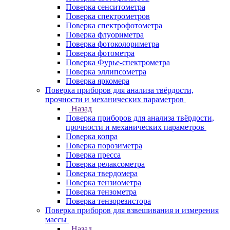
Поверка сенситометра
Поверка спектрометров
Поверка спектрофотометра
Поверка флуориметра
Поверка фотоколориметра
Поверка фотометра
Поверка Фурье-спектрометра
Поверка эллипсометра
Поверка яркомера
Поверка приборов для анализа твёрдости,
прочности и механических параметров
Назад
Поверка приборов для анализа твёрдости,
прочности и механических параметров
Поверка копра
Поверка порозиметра
Поверка пресса
Поверка релаксометра
Поверка твердомера
Поверка тензиометра
Поверка тензометра
Поверка тензорезистора
Поверка приборов для взвешивания и измерения
массы
Назад