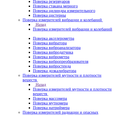
Поверка резервуаров
Поверка стакана мерного
Поверка цилиндра измерительного
Поверка цистерны
Поверка измерителей вибрации и колебаний
Назад
Поверка измерителей вибрации и колебаний
Поверка акселерометра
Поверка вибратора
Поверка виброанализатора
Поверка вибродатчика
Поверка виброметра
Поверка вибропреобразователя
Поверка вибростенда
Поверка дозкалибратора
Поверка измерителей мутности и плотности
веществ
Назад
Поверка измерителей мутности и плотности
веществ
Поверка массомера
Поверка мутномера
Поверка натриймера
Поверка измерителей радиации и опасных