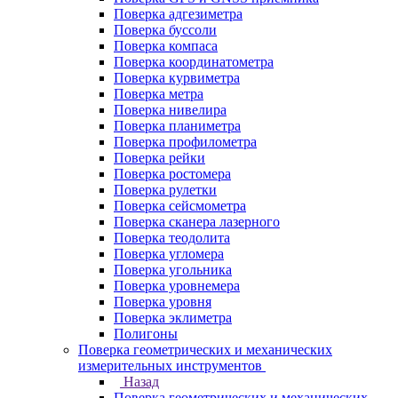
Поверка адгезиметра
Поверка буссоли
Поверка компаса
Поверка координатометра
Поверка курвиметра
Поверка метра
Поверка нивелира
Поверка планиметра
Поверка профилометра
Поверка рейки
Поверка ростомера
Поверка рулетки
Поверка сейсмометра
Поверка сканера лазерного
Поверка теодолита
Поверка угломера
Поверка угольника
Поверка уровнемера
Поверка уровня
Поверка эклиметра
Полигоны
Поверка геометрических и механических
измерительных инструментов
Назад
Поверка геометрических и механических