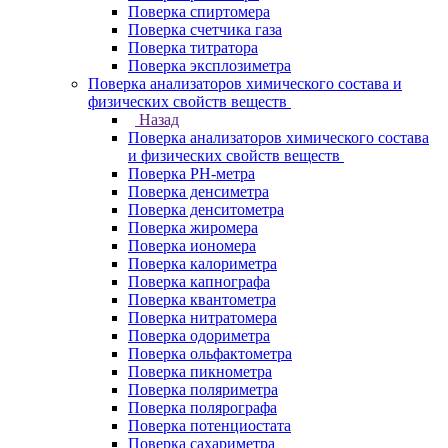
Поверка спиртомера
Поверка счетчика газа
Поверка титратора
Поверка эксплозиметра
Поверка анализаторов химического состава и
физических свойств веществ
Назад
Поверка анализаторов химического состава
и физических свойств веществ
Поверка PH-метра
Поверка денсиметра
Поверка денситометра
Поверка жиромера
Поверка иономера
Поверка калориметра
Поверка капнографа
Поверка квантометра
Поверка нитратомера
Поверка одориметра
Поверка ольфактометра
Поверка пикнометра
Поверка поляриметра
Поверка полярографа
Поверка потенциостата
Поверка сахариметра