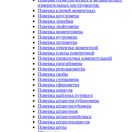
измерительных инструментов
Поверка ключей моментных
Поверка кругломера
Поверка линейки
Поверка люфтомера
Поверка моментомера
Поверка нутромера
Поверка оптиметра
Поверка отвертки моментной
Поверка плиты поверочной
Поверка проволочки измерительной
Поверка прогибомера
Поверка резольвометра
Поверка скобы
Поверка стенкомера
Поверка сферометра
Поверка циркуля
Поверка шаблона путевого
Поверка штангенглубиномера
Поверка штангензубомера
Поверка штангенов
Поверка штангенрейсмаса
Поверка штангенциркуля
Поверка щупа