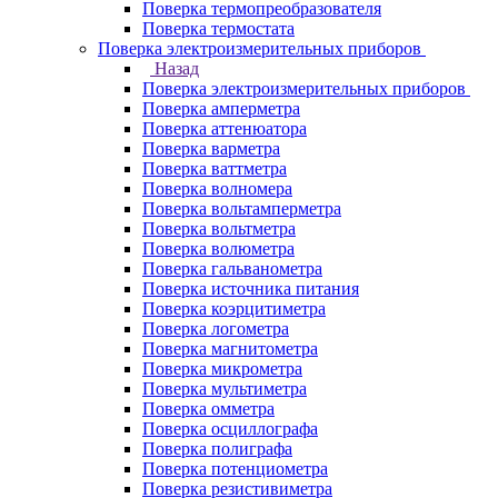
Поверка термопреобразователя
Поверка термостата
Поверка электроизмерительных приборов
Назад
Поверка электроизмерительных приборов
Поверка амперметра
Поверка аттенюатора
Поверка варметра
Поверка ваттметра
Поверка волномера
Поверка вольтамперметра
Поверка вольтметра
Поверка волюметра
Поверка гальванометра
Поверка источника питания
Поверка коэрцитиметра
Поверка логометра
Поверка магнитометра
Поверка микрометра
Поверка мультиметра
Поверка омметра
Поверка осциллографа
Поверка полиграфа
Поверка потенциометра
Поверка резистивиметра