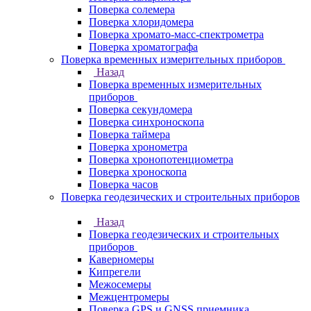
Поверка солемера
Поверка хлоридомера
Поверка хромато-масс-спектрометра
Поверка хроматографа
Поверка временных измерительных приборов
Назад
Поверка временных измерительных
приборов
Поверка секундомера
Поверка синхроноскопа
Поверка таймера
Поверка хронометра
Поверка хронопотенциометра
Поверка хроноскопа
Поверка часов
Поверка геодезических и строительных приборов
Назад
Поверка геодезических и строительных
приборов
Каверномеры
Кипрегели
Межосемеры
Межцентромеры
Поверка GPS и GNSS приемника