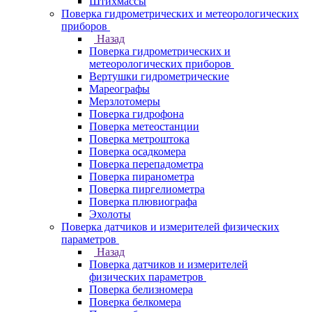
Штихмассы
Поверка гидрометрических и метеорологических
приборов
Назад
Поверка гидрометрических и
метеорологических приборов
Вертушки гидрометрические
Мареографы
Мерзлотомеры
Поверка гидрофона
Поверка метеостанции
Поверка метроштока
Поверка осадкомера
Поверка перепадометра
Поверка пиранометра
Поверка пиргелиометра
Поверка плювиографа
Эхолоты
Поверка датчиков и измерителей физических
параметров
Назад
Поверка датчиков и измерителей
физических параметров
Поверка белизномера
Поверка белкомера