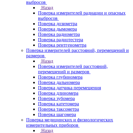
выбросов
Назад
Поверка измерителей радиации и опасных
выбросов
Поверка дозиметра
Поверка дымомера
Поверка радиометра
Поверка радиотестера
Поверка рентгенометра
Поверка измерителей расстояний, перемещений и
размеров
Назад
Поверка измерителей расстояний,
перемещений и размеров
Поверка глубиномера
Поверка дальномера
Поверка датчика перемещения
Поверка длиномера
Поверка зубомера
Поверка катетомера
Поверка таксометра
Поверка шагомера
Поверка медицинских и физиологических
измерительных приборов
Назад