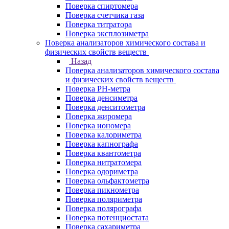
Поверка спиртомера
Поверка счетчика газа
Поверка титратора
Поверка эксплозиметра
Поверка анализаторов химического состава и
физических свойств веществ
Назад
Поверка анализаторов химического состава
и физических свойств веществ
Поверка PH-метра
Поверка денсиметра
Поверка денситометра
Поверка жиромера
Поверка иономера
Поверка калориметра
Поверка капнографа
Поверка квантометра
Поверка нитратомера
Поверка одориметра
Поверка ольфактометра
Поверка пикнометра
Поверка поляриметра
Поверка полярографа
Поверка потенциостата
Поверка сахариметра