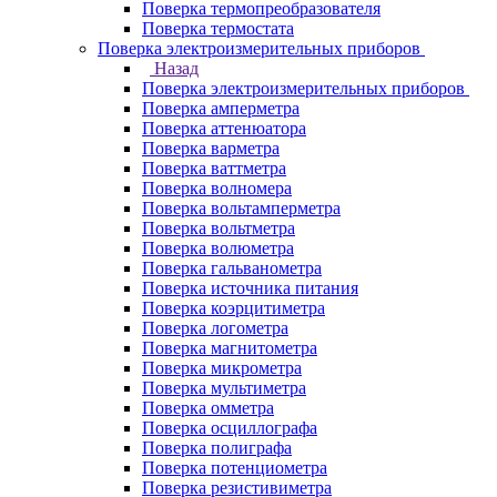
Поверка термопреобразователя
Поверка термостата
Поверка электроизмерительных приборов
Назад
Поверка электроизмерительных приборов
Поверка амперметра
Поверка аттенюатора
Поверка варметра
Поверка ваттметра
Поверка волномера
Поверка вольтамперметра
Поверка вольтметра
Поверка волюметра
Поверка гальванометра
Поверка источника питания
Поверка коэрцитиметра
Поверка логометра
Поверка магнитометра
Поверка микрометра
Поверка мультиметра
Поверка омметра
Поверка осциллографа
Поверка полиграфа
Поверка потенциометра
Поверка резистивиметра