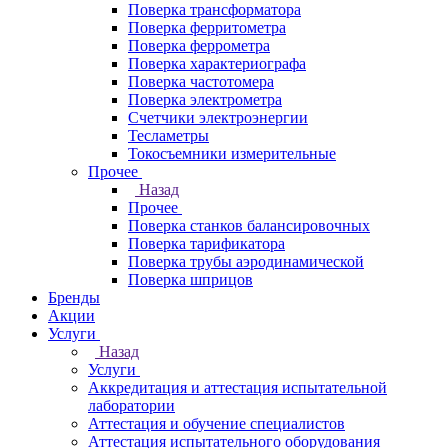
Поверка трансформатора
Поверка ферритометра
Поверка феррометра
Поверка характериографа
Поверка частотомера
Поверка электрометра
Счетчики электроэнергии
Тесламетры
Токосъемники измерительные
Прочее
Назад
Прочее
Поверка станков балансировочных
Поверка тарификатора
Поверка трубы аэродинамической
Поверка шприцов
Бренды
Акции
Услуги
Назад
Услуги
Аккредитация и аттестация испытательной
лаборатории
Аттестация и обучение специалистов
Аттестация испытательного оборудования