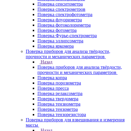
Поверка сенситометра
Поверка спектрометров
Поверка спектрофотометра
Поверка флуориметра
Поверка фотоколориметра
Поверка фотометра
Поверка Фурье-спектрометра
Поверка эллипсометра
Поверка яркомера
Поверка приборов для анализа твёрдости,
прочности и механических параметров
Назад
Поверка приборов для анализа твёрдости,
прочности и механических параметров
Поверка копра
Поверка порозиметра
Поверка пресса
Поверка релаксометра
Поверка твердомера
Поверка тензиометра
Поверка тензометра
Поверка тензорезистора
Поверка приборов для взвешивания и измерения
массы
Назад