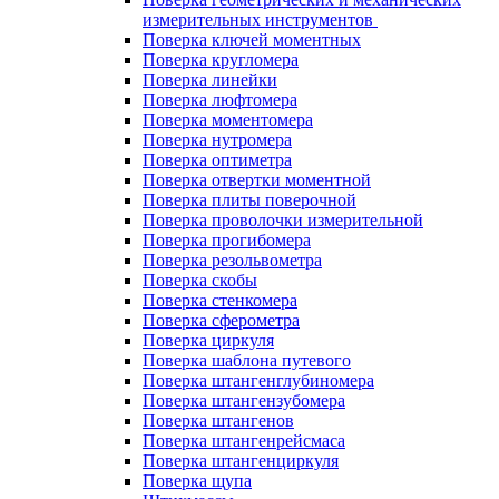
измерительных инструментов
Поверка ключей моментных
Поверка кругломера
Поверка линейки
Поверка люфтомера
Поверка моментомера
Поверка нутромера
Поверка оптиметра
Поверка отвертки моментной
Поверка плиты поверочной
Поверка проволочки измерительной
Поверка прогибомера
Поверка резольвометра
Поверка скобы
Поверка стенкомера
Поверка сферометра
Поверка циркуля
Поверка шаблона путевого
Поверка штангенглубиномера
Поверка штангензубомера
Поверка штангенов
Поверка штангенрейсмаса
Поверка штангенциркуля
Поверка щупа