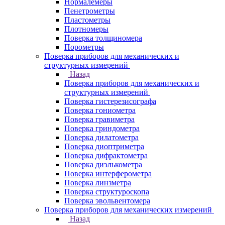
Нормалемеры
Пенетрометры
Пластометры
Плотномеры
Поверка толщиномера
Порометры
Поверка приборов для механических и
структурных измерений
Назад
Поверка приборов для механических и
структурных измерений
Поверка гистерезисографа
Поверка гониометра
Поверка гравиметра
Поверка гриндометра
Поверка дилатометра
Поверка диоптриметра
Поверка дифрактометра
Поверка диэлькометра
Поверка интерферометра
Поверка линзметра
Поверка структуроскопа
Поверка эвольвентомера
Поверка приборов для механических измерений
Назад