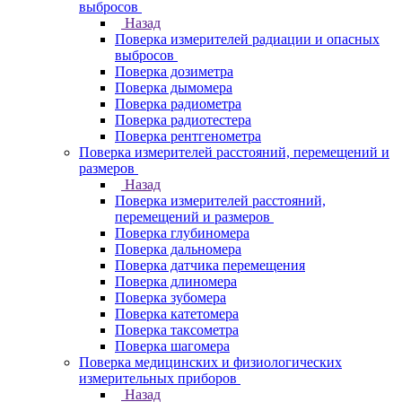
выбросов
Назад
Поверка измерителей радиации и опасных
выбросов
Поверка дозиметра
Поверка дымомера
Поверка радиометра
Поверка радиотестера
Поверка рентгенометра
Поверка измерителей расстояний, перемещений и
размеров
Назад
Поверка измерителей расстояний,
перемещений и размеров
Поверка глубиномера
Поверка дальномера
Поверка датчика перемещения
Поверка длиномера
Поверка зубомера
Поверка катетомера
Поверка таксометра
Поверка шагомера
Поверка медицинских и физиологических
измерительных приборов
Назад