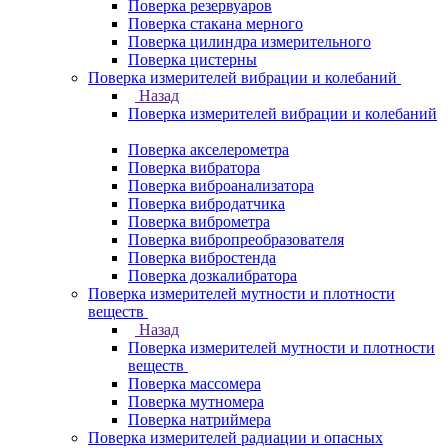
Поверка резервуаров
Поверка стакана мерного
Поверка цилиндра измерительного
Поверка цистерны
Поверка измерителей вибрации и колебаний
Назад
Поверка измерителей вибрации и колебаний
Поверка акселерометра
Поверка вибратора
Поверка виброанализатора
Поверка вибродатчика
Поверка виброметра
Поверка вибропреобразователя
Поверка вибростенда
Поверка дозкалибратора
Поверка измерителей мутности и плотности
веществ
Назад
Поверка измерителей мутности и плотности
веществ
Поверка массомера
Поверка мутномера
Поверка натриймера
Поверка измерителей радиации и опасных