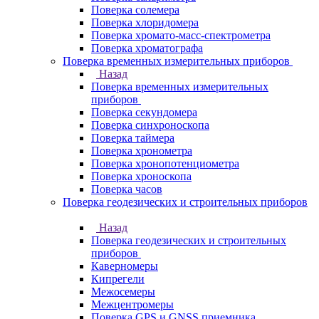
Поверка солемера
Поверка хлоридомера
Поверка хромато-масс-спектрометра
Поверка хроматографа
Поверка временных измерительных приборов
Назад
Поверка временных измерительных
приборов
Поверка секундомера
Поверка синхроноскопа
Поверка таймера
Поверка хронометра
Поверка хронопотенциометра
Поверка хроноскопа
Поверка часов
Поверка геодезических и строительных приборов
Назад
Поверка геодезических и строительных
приборов
Каверномеры
Кипрегели
Межосемеры
Межцентромеры
Поверка GPS и GNSS приемника