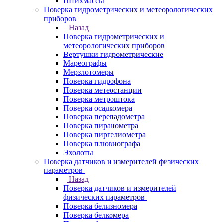
Штихмассы
Поверка гидрометрических и метеорологических
приборов
Назад
Поверка гидрометрических и
метеорологических приборов
Вертушки гидрометрические
Мареографы
Мерзлотомеры
Поверка гидрофона
Поверка метеостанции
Поверка метроштока
Поверка осадкомера
Поверка перепадометра
Поверка пиранометра
Поверка пиргелиометра
Поверка плювиографа
Эхолоты
Поверка датчиков и измерителей физических
параметров
Назад
Поверка датчиков и измерителей
физических параметров
Поверка белизномера
Поверка белкомера