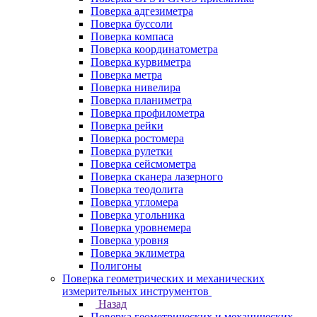
Поверка адгезиметра
Поверка буссоли
Поверка компаса
Поверка координатометра
Поверка курвиметра
Поверка метра
Поверка нивелира
Поверка планиметра
Поверка профилометра
Поверка рейки
Поверка ростомера
Поверка рулетки
Поверка сейсмометра
Поверка сканера лазерного
Поверка теодолита
Поверка угломера
Поверка угольника
Поверка уровнемера
Поверка уровня
Поверка эклиметра
Полигоны
Поверка геометрических и механических
измерительных инструментов
Назад
Поверка геометрических и механических